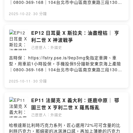
蘭小弟：鄂圖波列斯瓦夫米蘭大主教：阿里搏Powered by
｜0800-369-168｜104台北市中山區南京東路三段130號
Firstory Hosting
8-13樓—— 以上為 Firstory Podcast 廣告 ——
Instagram：https://reurl.cc/R0QnngFacebook：
2025-10-22
·
30 分鐘
https://reurl.cc/gWEkvQLine 社群 ：
https://reurl.cc/9r0M1Vthreads：
https://reurl.cc/Re0g4n小額贊助：
EP12 日耳曼 X 斯拉夫：油盡燈枯｜ 亨
https://reurl.cc/YExd2l章節提示：1. 老康拉德贏下選舉
利二世 X 神波戰爭
2. 國王夫婦的巡迴之旅3. 繼子的首次反叛4. 確認勃艮地轉
己歷歷人：外國史
移與帕維亞事件5. 加冕及與克努特結盟6. 繼子再度反叛與
替兒子鋪路本集故事的年代為西元1024-1033年－－－－
吉時保： https://fstry.pse.is/9ep3mg免指定車牌、車
－－－－－－－－－－－－－－本集人名及專有名詞簡介
型，用車前1小時投保，手機投保5分鐘新安東京海上產險
如下：奧格斯堡主教：布魯諾小康拉德：法蘭克尼亞眾多
｜0800-369-168｜104台北市中山區南京東路三段130號
領地伯爵科隆大主教：皮爾格林姆美茵茲大主教：阿里博
8-13樓—— 以上為 Firstory Podcast 廣告 ——
前波蘭國王：波列斯瓦夫一世新波蘭國王：梅什科二世阿
Instagram：https://reurl.cc/R0QnngFacebook：
2025-10-11
·
30 分鐘
勒曼尼亞公爵：繼子恩斯特二世勃艮地國王：魯道夫三世
https://reurl.cc/gWEkvQLine 社群 ：
克努特：英格蘭、丹麥、挪威國王Powered by Firstory
https://reurl.cc/9r0M1Vthreads：
Hosting
https://reurl.cc/Re0g4n小額贊助：
EP11 法蘭克 X 義大利：逐鹿中原｜ 鄂
https://reurl.cc/YExd2l章節提示：1. 神羅與波蘭關係惡
圖三世 X 亨利二世 X 羅馬叛亂
化的原因2. 波希米亞內亂與神波戰爭3. 設立班貝格大主教
己歷歷人：外國史
區本集故事的年代為西元1002-1024年－－－－－－－－
－－－－－－－－－－本集人名及專有名詞簡介如下：波
哈根達斯比利時巧克力系列，匠心選用72%可可含量的比
蘭公爵：波列斯瓦夫一世小貝的後代：阿爾杜因邁森邊境
利時巧克力，那綿密的冰淇淋口感，再加上薄脆的巧克力