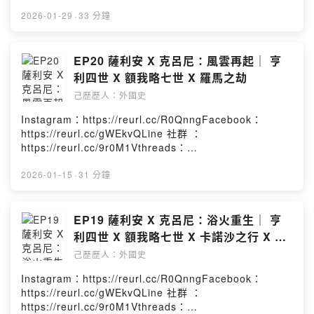
https://reurl.cc/Re0g4n小額贊助：
https://reurl.cc/YExd2l章節提示：1. 旗開得勝的遠征2.
2026-01-29
·
33 分鐘
隱士鼓舞的奇襲3. 長子康拉德的背叛4. 皮亞琴察會議5. 一
場婚變如何拯救皇帝6. 受傷的只有康拉德本集故事的年代
為西元1090-1098年－－－－－－－－－－－－－－－－
EP20 薩利安 X 克呂尼：風雲再起｜ 亨
－－本集人名及專有名詞簡介如下：米蘭大主教：阿努爾
利四世 X 額我略七世 X 羅馬之劫
夫三世克恩頓公爵：亨利三世東羅馬皇帝：阿列克謝一世
己歷歷人：外國史
塞爾柱土耳其蘇丹：馬立克沙一世Powered by Firstory
Hosting
Instagram：https://reurl.cc/R0QnngFacebook：
https://reurl.cc/gWEkvQLine 社群 ：
https://reurl.cc/9r0M1Vthreads：
https://reurl.cc/Re0g4n小額贊助：
https://reurl.cc/YExd2l章節提示：1. 瑪蒂爾達的挫敗2.
2026-01-15
·
31 分鐘
攻打羅馬的困難3. 不受控制的諾曼遠征4. 戰爭中的財富之
力5. 一次成功的圍魏救趙6. 羅馬之劫與落難教皇7. 亨利四
世的新敵人本集故事的年代為西元1081-1090年－－－－
EP19 薩利安 X 克呂尼：浴火重生｜ 亨
－－－－－－－－－－－－－－本集人名及專有名詞簡介
利四世 X 額我略七世 X 卡諾沙之行 X 福
如下：對立教皇：克勉三世東羅馬皇帝：阿列克謝一世羅
希海姆會議
己歷歷人：外國史
貝爾的兒子：博希蒙德中間的教皇：維篤三世新郎韋爾
夫：因尚未成為公爵先稱為五世成為巴伐利亞公爵會改稱
Instagram：https://reurl.cc/R0QnngFacebook：
二世Powered by Firstory Hosting
https://reurl.cc/gWEkvQLine 社群 ：
https://reurl.cc/9r0M1Vthreads：