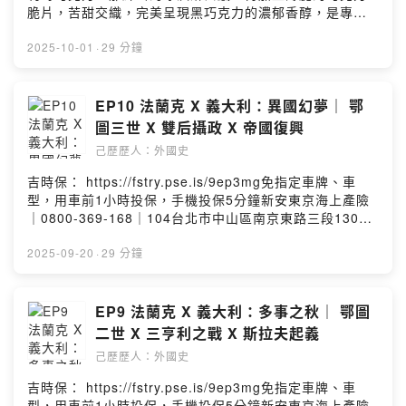
伯爵：埃克哈德第六代公爵：波列斯瓦夫二世波大哥：波
脆片，苦甜交織，完美呈現黑巧克力的濃郁香醇，是專屬
列斯瓦夫三世波二哥：亞羅米爾波小弟：奧爾德日赫波蘭
成熟大人系的奢華風味。https://fstry.pse.is/9emm5m
扶植的公爵：弗拉基米爾勃艮地國王：魯道夫三世
—— 以上為 Firstory Podcast 廣告 ——吉時保：
2025-10-01
·
29 分鐘
Powered by Firstory Hosting
https://fstry.pse.is/9ep3mg免指定車牌、車型，用車前1
小時投保，手機投保5分鐘新安東京海上產險｜0800-369-
168｜104台北市中山區南京東路三段130號8-13樓——
EP10 法蘭克 X 義大利：異國幻夢｜ 鄂
以上為 Firstory Podcast 廣告 ——Instagram：
圖三世 X 雙后攝政 X 帝國復興
https://reurl.cc/R0QnngFacebook：
己歷歷人：外國史
https://reurl.cc/gWEkvQLine 社群 ：
https://reurl.cc/9r0M1Vthreads：
吉時保： https://fstry.pse.is/9ep3mg免指定車牌、車
https://reurl.cc/Re0g4n小額贊助：
型，用車前1小時投保，手機投保5分鐘新安東京海上產險
https://reurl.cc/YExd2l章節提示：1. 鄂圖三世的宗教理
｜0800-369-168｜104台北市中山區南京東路三段130號
想2. 朝聖與東歐基督教化3. 羅馬叛亂與皇帝之死4. 亨利二
8-13樓—— 以上為 Firstory Podcast 廣告 ——
世的王位爭奪本集故事的年代為西元998-1002年－－－－
Instagram：https://reurl.cc/R0QnngFacebook：
2025-09-20
·
29 分鐘
－－－－－－－－－－－－－－本集人名及專有名詞簡介
https://reurl.cc/gWEkvQLine 社群 ：
如下：格列格里五世：薩利安家族的表哥思維二世：當年
https://reurl.cc/9r0M1Vthreads：
立下大功的修道院長前布拉格主教：聖阿達爾貝特波蘭公
https://reurl.cc/Re0g4n小額贊助：
EP9 法蘭克 X 義大利：多事之秋｜ 鄂圖
爵：波列斯瓦夫一世匈牙利國王：史蒂芬一世(伊斯特萬)小
https://reurl.cc/YExd2l章節提示：1. 堂伯攝政的野心2.
二世 X 三亨利之戰 X 斯拉夫起義
貝的後代：阿爾杜因科隆大主教：赫里伯特烏茲堡主教：
前皇后們的逆襲3. 鄰近國家的變化4. 鄂圖三世親政後的理
亨利，科隆大主教之弟邁森邊境伯爵：埃克哈德，波蘭公
己歷歷人：外國史
想本集故事的年代為西元983-998年－－－－－－－－－
爵岳父阿勒曼尼亞公爵：赫爾曼二世Powered by Firstory
－－－－－－－－－本集人名及專有名詞簡介如下：美茵
吉時保： https://fstry.pse.is/9ep3mg免指定車牌、車
Hosting
茲大主教：威利吉斯鄂圖三世的母親：特奧法努立功的修
型，用車前1小時投保，手機投保5分鐘新安東京海上產險