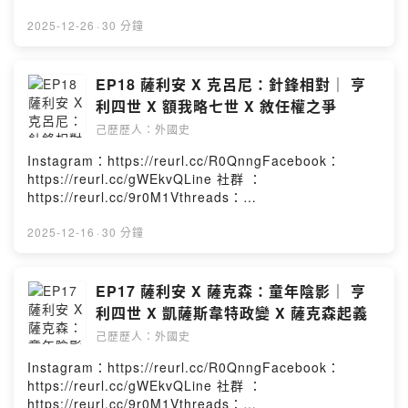
https://reurl.cc/Re0g4n小額贊助：
https://reurl.cc/YExd2l章節提示：1. 大家新年快樂！2.
2025-12-26
·
30 分鐘
翻越阿爾卑斯山的難題3. 卡諾莎城門外到底發生甚麼4. 重
選國王的福希海姆會議5. 韋爾夫與霍亨施陶芬6. 絕罰麻痺
的歐洲本集故事的年代為西元1077-1081年－－－－－－
EP18 薩利安 X 克呂尼：針鋒相對｜ 亨
－－－－－－－－－－－－本集人名及專有名詞簡介如
利四世 X 額我略七世 X 敘任權之爭
下：阿勒曼尼亞公爵：萊茵費爾登的魯道夫巴伐利亞公
己歷歷人：外國史
爵：韋爾夫一世亨利四世的岳母：蘇薩的阿德萊德克呂尼
修道道院長：雨果(舊)克恩頓公爵：貝特霍爾德二世前巴伐
Instagram：https://reurl.cc/R0QnngFacebook：
利亞公爵：諾特海姆的鄂圖(新)克恩頓公爵：柳托爾德(新)
https://reurl.cc/gWEkvQLine 社群 ：
阿勒曼尼亞公爵：腓特烈一世Powered by Firstory
https://reurl.cc/9r0M1Vthreads：
Hosting
https://reurl.cc/Re0g4n小額贊助：
https://reurl.cc/YExd2l章節提示：1. 亨利四世的拖延戰
2025-12-16
·
30 分鐘
術2. 米蘭大主教的爭議3. 互相詆毀和絕罰4. 托斯卡尼女伯
爵5. 陷入絕境的國王本集故事的年代為西元1075-1076年
－－－－－－－－－－－－－－－－－－本集人名及專有
EP17 薩利安 X 薩克森：童年陰影｜ 亨
名詞簡介如下：米蘭大主教(舊)：圭多·達·維拉特米蘭大主
利四世 X 凱薩斯韋特政變 X 薩克森起義
教(帝國)：戈托弗雷多米蘭大主教(改革)：阿托米蘭大主教
己歷歷人：外國史
(亨利四世親信)：泰達爾德美茵茲大主教：齊格飛一世不來
梅大主教：阿達爾貝特瑪蒂爾達的母親：洛林的貝婭特麗
Instagram：https://reurl.cc/R0QnngFacebook：
絲老下洛林公爵：鬍子戈德弗瓦(繼父)新下洛林公爵：駝背
https://reurl.cc/gWEkvQLine 社群 ：
戈德弗瓦(繼兄)Powered by Firstory Hosting
https://reurl.cc/9r0M1Vthreads：