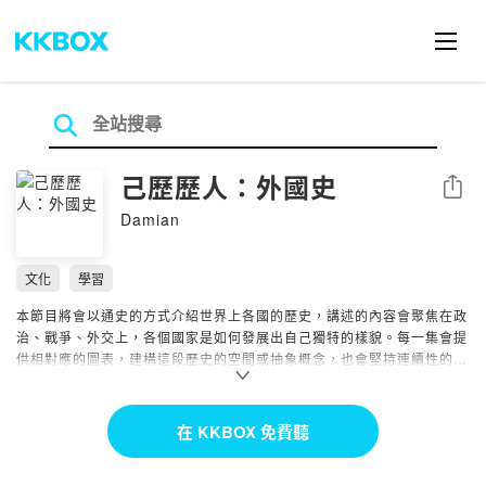
己歷歷人：外國史
分享
Damian
文化
學習
本節目將會以通史的方式介紹世界上各國的歷史，講述的內容會聚焦在政
治、戰爭、外交上，各個國家是如何發展出自己獨特的樣貌。每一集會提
供相對應的圖表，建構這段歷史的空間或抽象概念，也會堅持連續性的時
間序列，讓聽眾更能掌握到歷史發展的脈絡，如果有興趣了解其他國家的
歷史，本頻道能夠帶給你經過爬梳整理後的觀點及資料，期待我們可以一
起深入了解，在人文知識上得到收穫！
在 KKBOX 免費聽
訂閱制陸續完善中！