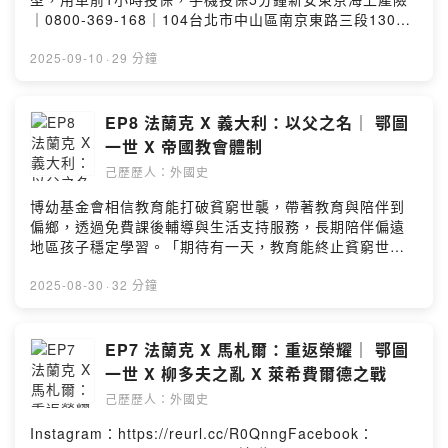
道院院長：格爾貝爾特西法蘭克國王：洛泰爾下洛林公
｜0800-369-168｜104台北市中山區南京東路三段130號
爵：查理阿勒曼尼亞公爵：康拉德一世沃姆斯主教：希爾
8-13樓—— 以上為 Firstory Podcast 廣告 ——
德博德梅澤堡主教：吉塞勒波蘭公爵：梅什科一世波希米
Instagram：https://reurl.cc/R0QnngFacebook：
2025-09-10
·
29 分鐘
亞公爵：博萊斯拉夫二世求救的教皇：若望十五世格列格
https://reurl.cc/gWEkvQLine 社群 ：
里五世：薩利安家族的表哥對立教皇：若望十六世
https://reurl.cc/9r0M1Vthreads：
Powered by Firstory Hosting
https://reurl.cc/Re0g4n小額贊助：
EP8 法蘭克 X 義大利：以父之名｜ 鄂圖
https://reurl.cc/YExd2l章節提示：1. 奧格斯堡主教任命
一世 X 帝國教會體制
2. 堂哥脫逃與三亨利之戰3. 下洛林與西法蘭克衝突4. 南征
己歷歷人：外國史
西西里島失利5. 斯拉夫起義本集故事的年代為西元973-
983年－－－－－－－－－－－－－－－－－－本集人名及
博幼基金會相信教育能打破貧窮世襲，帶著教育與陪伴到
專有名詞簡介如下：(粉專人物關係圖有提到的就不列出)死
偏鄉，透過免費課後輔導與生活支持服務，長期陪伴偏遠
去的奧格斯堡主教：聖烏爾利希死去的阿勒曼尼亞公爵：
地區孩子穩定學習。「期待有一天，教育能終止貧窮世
博查德三世波蘭公爵：梅什科一世波希米亞公爵：博萊斯
襲，弭平城鄉及貧富差距，讓每個孩子都有選擇未來的能
拉夫一世薩克森公爵：伯恩哈德一世舊教皇：本篤七世新
力。」捐款連結▶️ https://fstry.pse.is/9f67je—— 以上為
2025-08-30
·
32 分鐘
(對立)教皇：波尼法爵七世西西里酋長國領袖：阿布卡希姆
FMTaiwan 與 Firstory Podcast 廣告 ——吉時保：
Powered by Firstory Hosting
https://fstry.pse.is/9ep3mg免指定車牌、車型，用車前1
小時投保，手機投保5分鐘新安東京海上產險｜0800-369-
EP7 法蘭克 X 馬札爾：重返榮耀｜ 鄂圖
168｜104台北市中山區南京東路三段130號8-13樓——
一世 X 柳多夫之亂 X 萊希費爾德之戰
以上為 Firstory Podcast 廣告 ——Instagram：
己歷歷人：外國史
https://reurl.cc/R0QnngFacebook：
https://reurl.cc/gWEkvQLine 社群 ：
Instagram：https://reurl.cc/R0QnngFacebook：
https://reurl.cc/9r0M1Vthreads：