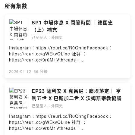
訂閱者可收聽完整節目內容
所有集數
包含各季的問答時間、特別節目
以及第一季法國史全集
SP1 中場休息 X 問答時間 ｜德國史
第一季法國史已完結
（上）補充
EP01-EP02 羅馬與高盧
己歷歷人：外國史
EP03-EP04 墨洛溫王朝
Instagram：https://reurl.cc/R0QnngFacebook：
EP05-EP07 加洛林王朝
https://reurl.cc/gWEkvQLine 社群 ：
EP08-EP13 卡佩王朝
https://reurl.cc/9r0M1Vthreads：
EP14-EP23 瓦盧瓦王朝
https://reurl.cc/Re0g4n小額贊助：
EP23-EP31 波旁王朝
https://reurl.cc/YExd2l感謝所有聽眾朋友的提問，因為節
2026-04-12
·
36 分鐘
EP32-EP36 共和與帝國
目時間的關係，沒有辦法全部回答，如果之後還有其他德
國史的問題，也可以透過粉絲專頁和我聯絡唷~這集回答的
第二季美國史已完結
題目如下：1.效忠公國還是公爵？2.繳稅給對立國王？3.部
EP23 薩利安 X 克呂尼：塵埃落定｜ 亨
落公國的族群認同？4.封地作為姓氏的發展＊沒有首都是
EP01-EP03 殖民時代與獨立運動
利五世 X 巴斯加二世 X 沃姆斯宗教協議
甚麼概念？5.東西法蘭克走向的比較＊中央集權的阻礙是
EP04-EP12 從制憲到大眾民主化
己歷歷人：外國史
什麼？6.啟蒙時代的批評是否公道？Powered by Firstory
EP13-EP18 西進運動與南北戰爭
Hosting
EP19-EP22 鍍金年代與進步改革
Instagram：https://reurl.cc/R0QnngFacebook：
EP23-EP29 兩次大戰與戰間期
https://reurl.cc/gWEkvQLine 社群 ：
EP30-EP37 冷戰、民權運動
https://reurl.cc/9r0M1Vthreads：
https://reurl.cc/Re0g4n小額贊助：