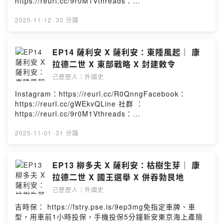
https://reurl.cc/9r0M1Vthreads：
https://reurl.cc/YExd2l章節提示：1. 諾曼人的到來2. 克
https://reurl.cc/Re0g4n小額贊助：
呂尼改革介紹3. 奇維塔特之戰4. 東西教會大分裂5. 重塑後
https://reurl.cc/YExd2l章節提示：1. 波希米亞公爵的野
2025-11-12
·
30 分鐘
的教會與義大利本集故事的年代為西元1050-1059年－－
心2. 匈牙利國王的復仇3. 東歐勢力再平衡4. 下洛林地方分
－－－－－－－－－－－－－－－－本集人名及專有名詞
權的起點5. 蘇特里會議與教會改革本集故事的年代為西元
簡介如下：支持克呂尼發跡的貴族：阿基坦威廉一世教皇
1039-1050年－－－－－－－－－－－－－－－－－－本
EP14 薩利安 X 薩利安：東陲風起｜ 康
A：本篤九世教皇B：思維三世教皇C：格列格里六世君士
集人名及專有名詞簡介如下：波希米亞公爵：布熱季斯拉
拉德二世 X 東部戰略 X 封建敕令
坦丁堡牧首：米海爾一世諾曼領袖：狡詐者羅貝爾
夫一世前匈牙利國王：史蒂芬一世前匈牙利國王的堂弟：
Powered by Firstory Hosting
己歷歷人：外國史
瓦祖爾前匈牙利國王的另一外甥：奧鮑·薩穆埃爾匈牙利國
王：彼得一世蘭二哥：梅什科二世波蘭國王：卡齊米日一
Instagram：https://reurl.cc/R0QnngFacebook：
世洛林公爵：戈特隆二世教皇A：本篤九世教皇B：思維三
https://reurl.cc/gWEkvQLine 社群 ：
世教皇C：格列格里六世教皇C的親近助理：未來的格列格
https://reurl.cc/9r0M1Vthreads：
里七世Powered by Firstory Hosting
https://reurl.cc/Re0g4n小額贊助：
https://reurl.cc/YExd2l章節提示：1. 帝國與西北鄰國的
2025-11-01
·
31 分鐘
關係2. 威尼斯歷史簡介3. 與匈牙利的衝突導火線4. 與基輔
羅斯聯手入侵波蘭5. 頒布封建敕令的緣由本集故事的年代
為西元1024-1039年－－－－－－－－－－－－－－－－
EP13 柳多夫 X 薩利安：枯樹生芽｜ 康
－－本集人名及專有名詞簡介如下：布盧瓦伯爵：奧多二
拉德二世 X 國王選舉 X 併吞勃艮地
世976年遇害的威尼斯總督：彼得羅四世被推翻的威尼斯總
己歷歷人：外國史
督：鄂圖奧賽羅匈牙利國王：史蒂芬一世前巴伐利亞公
爵：亨利五世(盧森堡)奧格斯堡主教：布魯諾前波蘭國王：
吉時保： https://fstry.pse.is/9ep3mg免指定車牌、車
波列斯瓦夫一世蘭大哥：貝斯普里姆蘭二哥：梅什科二世
型，用車前1小時投保，手機投保5分鐘新安東京海上產險