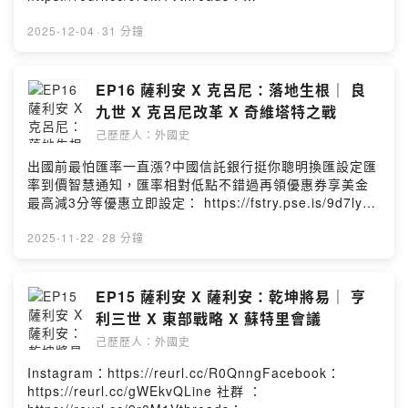
https://reurl.cc/Re0g4n小額贊助：
https://reurl.cc/YExd2l章節提示：1. 攝政皇太后的局限
2025-12-04
·
31 分鐘
2. 凱薩斯韋特政變3. 以石城堡擴張王權4. 薩克森起義5.
新教皇大刀闊斧的改革本集故事的年代為西元1056-1075
年－－－－－－－－－－－－－－－－－－本集人名及專
EP16 薩利安 X 克呂尼：落地生根｜ 良
有名詞簡介如下：皇太后：普瓦圖的阿格妮絲科隆大主
九世 X 克呂尼改革 X 奇維塔特之戰
教：安諾二世美茵茲大主教：齊格飛一世不來梅大主教：
己歷歷人：外國史
阿達爾貝特巴伐利亞公爵：諾特海姆的鄂圖教皇C：額我略
六世Powered by Firstory Hosting
出國前最怕匯率一直漲?中國信託銀行挺你聰明換匯設定匯
率到價智慧通知，匯率相對低點不錯過再領優惠券享美金
最高減3分等優惠立即設定： https://fstry.pse.is/9d7ly9
投資外幣如幣別轉換可能產生匯兌損失，應評估涉及自身
情況審慎投資。完整注意事項詳見網站資訊。—— 以上為
2025-11-22
·
28 分鐘
Firstory Podcast 廣告 ——吉時保：
https://fstry.pse.is/9ep3mg免指定車牌、車型，用車前1
小時投保，手機投保5分鐘新安東京海上產險｜0800-369-
EP15 薩利安 X 薩利安：乾坤將易｜ 亨
168｜104台北市中山區南京東路三段130號8-13樓——
利三世 X 東部戰略 X 蘇特里會議
以上為 Firstory Podcast 廣告 ——Instagram：
己歷歷人：外國史
https://reurl.cc/R0QnngFacebook：
https://reurl.cc/gWEkvQLine 社群 ：
Instagram：https://reurl.cc/R0QnngFacebook：
https://reurl.cc/9r0M1Vthreads：
https://reurl.cc/gWEkvQLine 社群 ：
https://reurl.cc/Re0g4n小額贊助：