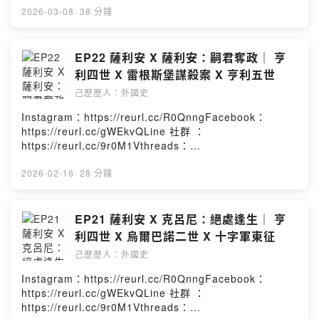
第三季日本已完結
https://reurl.cc/YExd2l章節提示：1. 理解父親到成為父
2026-03-08
·
38 分鐘
親2. 敘任權的解決方式3. 訂婚與義大利南征4. 蘇特里協議
EP01-EP03 考古研究與史前日本
與羅馬綁架案5. 薩克森公爵洛泰爾崛起6. 沃姆斯宗教協議
EP04-EP08 建國神話萌芽與奈良
本集故事的年代為西元1106-1125年－－－－－－－－－
EP22 薩利安 X 薩利安：嗣君奪政｜ 亨
EP09-EP15 平安京的藤原與院政
－－－－－－－－－本集人名及專有名詞簡介如下：教
利四世 X 雷根斯堡謀殺案 X 亨利五世
EP16-EP22 源平合戰到鎌倉幕府
皇：巴斯加二世法蘭西國王(舊)：腓力一世法蘭西國王
己歷歷人：外國史
EP23-EP26 室町幕府與南北朝
(新)：路易六世英格蘭國王：亨利一世英格蘭公主：瑪蒂爾
EP27-EP39 戰國亂世與江戶幕府
達安茹伯爵：若弗魯瓦五世阿勒曼尼亞公爵：腓特烈二世
Instagram：https://reurl.cc/R0QnngFacebook：
EP40-EP45 幕末動盪與攘夷開國
巴伐利亞公爵：韋爾夫五世薩克森公爵：洛泰爾三世
https://reurl.cc/gWEkvQLine 社群 ：
EP46-EP60 明治維新與對外擴張
Powered by Firstory Hosting
https://reurl.cc/9r0M1Vthreads：
EP61-EP69 大正民主與軍國崛起
https://reurl.cc/Re0g4n小額贊助：
https://reurl.cc/YExd2l章節提示：1. 十字軍的反猶暴行
2026-02-16
·
28 分鐘
第四季德國史連載中!!
2. 雷根斯堡謀殺案3. 亨利五世的權謀與演技4. 送別亨利四
世本集故事的年代為西元1098-1106年－－－－－－－－
Powered by Firstory Hosting
－－－－－－－－－－本集人名及專有名詞簡介如下：美
EP21 薩利安 X 克呂尼：絕處逢生｜ 亨
茵茲大主教：魯特哈德烏爾巴諾二世繼任教皇：巴斯加二
利四世 X 烏爾巴諾二世 X 十字軍東征
世對立教皇繼承人：迪奧多里克出言不遜的伯爵：西格哈
己歷歷人：外國史
德馬格德堡大主教：阿瑟爾的亨利奧地利藩侯：利奧波德
三世亨利五世的姐姐：阿格尼絲波希米亞公爵：博里沃伊
Instagram：https://reurl.cc/R0QnngFacebook：
Powered by Firstory Hosting
https://reurl.cc/gWEkvQLine 社群 ：
https://reurl.cc/9r0M1Vthreads：