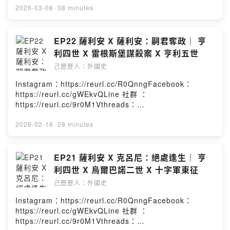
第三季日本已完結
https://reurl.cc/YExd2l章節提示：1. 理解父親到成為父
2026-03-08
·
38 minutes
親2. 敘任權的解決方式3. 訂婚與義大利南征4. 蘇特里協議
EP01-EP03 考古研究與史前日本
與羅馬綁架案5. 薩克森公爵洛泰爾崛起6. 沃姆斯宗教協議
EP04-EP08 建國神話萌芽與奈良
本集故事的年代為西元1106-1125年－－－－－－－－－
EP22 薩利安 X 薩利安：嗣君奪政｜ 亨
EP09-EP15 平安京的藤原與院政
－－－－－－－－－本集人名及專有名詞簡介如下：教
利四世 X 雷根斯堡謀殺案 X 亨利五世
EP16-EP22 源平合戰到鎌倉幕府
皇：巴斯加二世法蘭西國王(舊)：腓力一世法蘭西國王
己歷歷人：外國史
EP23-EP26 室町幕府與南北朝
(新)：路易六世英格蘭國王：亨利一世英格蘭公主：瑪蒂爾
EP27-EP39 戰國亂世與江戶幕府
達安茹伯爵：若弗魯瓦五世阿勒曼尼亞公爵：腓特烈二世
Instagram：https://reurl.cc/R0QnngFacebook：
EP40-EP45 幕末動盪與攘夷開國
巴伐利亞公爵：韋爾夫五世薩克森公爵：洛泰爾三世
https://reurl.cc/gWEkvQLine 社群 ：
EP46-EP60 明治維新與對外擴張
Powered by Firstory Hosting
https://reurl.cc/9r0M1Vthreads：
EP61-EP69 大正民主與軍國崛起
https://reurl.cc/Re0g4n小額贊助：
https://reurl.cc/YExd2l章節提示：1. 十字軍的反猶暴行
2026-02-16
·
28 minutes
第四季德國史連載中!!
2. 雷根斯堡謀殺案3. 亨利五世的權謀與演技4. 送別亨利四
世本集故事的年代為西元1098-1106年－－－－－－－－
Powered by Firstory Hosting
－－－－－－－－－－本集人名及專有名詞簡介如下：美
EP21 薩利安 X 克呂尼：絕處逢生｜ 亨
茵茲大主教：魯特哈德烏爾巴諾二世繼任教皇：巴斯加二
利四世 X 烏爾巴諾二世 X 十字軍東征
世對立教皇繼承人：迪奧多里克出言不遜的伯爵：西格哈
己歷歷人：外國史
德馬格德堡大主教：阿瑟爾的亨利奧地利藩侯：利奧波德
三世亨利五世的姐姐：阿格尼絲波希米亞公爵：博里沃伊
Instagram：https://reurl.cc/R0QnngFacebook：
Powered by Firstory Hosting
https://reurl.cc/gWEkvQLine 社群 ：
https://reurl.cc/9r0M1Vthreads：