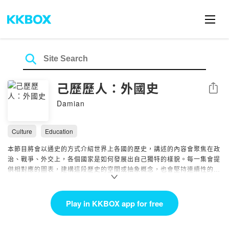
己歷歷人：外國史
Share
Damian
Culture
Education
本節目將會以通史的方式介紹世界上各國的歷史，講述的內容會聚焦在政
治、戰爭、外交上，各個國家是如何發展出自己獨特的樣貌。每一集會提
供相對應的圖表，建構這段歷史的空間或抽象概念，也會堅持連續性的時
間序列，讓聽眾更能掌握到歷史發展的脈絡，如果有興趣了解其他國家的
歷史，本頻道能夠帶給你經過爬梳整理後的觀點及資料，期待我們可以一
起深入了解，在人文知識上得到收穫！
Play in KKBOX app for free
訂閱制陸續完善中！