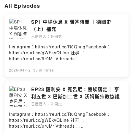
訂閱者可收聽完整節目內容
All Episodes
包含各季的問答時間、特別節目
以及第一季法國史全集
SP1 中場休息 X 問答時間 ｜德國史
第一季法國史已完結
（上）補充
EP01-EP02 羅馬與高盧
己歷歷人：外國史
EP03-EP04 墨洛溫王朝
Instagram：https://reurl.cc/R0QnngFacebook：
EP05-EP07 加洛林王朝
https://reurl.cc/gWEkvQLine 社群 ：
EP08-EP13 卡佩王朝
https://reurl.cc/9r0M1Vthreads：
EP14-EP23 瓦盧瓦王朝
https://reurl.cc/Re0g4n小額贊助：
EP23-EP31 波旁王朝
https://reurl.cc/YExd2l感謝所有聽眾朋友的提問，因為節
2026-04-12
·
36 minutes
EP32-EP36 共和與帝國
目時間的關係，沒有辦法全部回答，如果之後還有其他德
國史的問題，也可以透過粉絲專頁和我聯絡唷~這集回答的
第二季美國史已完結
題目如下：1.效忠公國還是公爵？2.繳稅給對立國王？3.部
EP23 薩利安 X 克呂尼：塵埃落定｜ 亨
落公國的族群認同？4.封地作為姓氏的發展＊沒有首都是
利五世 X 巴斯加二世 X 沃姆斯宗教協議
EP01-EP03 殖民時代與獨立運動
甚麼概念？5.東西法蘭克走向的比較＊中央集權的阻礙是
EP04-EP12 從制憲到大眾民主化
己歷歷人：外國史
什麼？6.啟蒙時代的批評是否公道？Powered by Firstory
EP13-EP18 西進運動與南北戰爭
Hosting
EP19-EP22 鍍金年代與進步改革
Instagram：https://reurl.cc/R0QnngFacebook：
EP23-EP29 兩次大戰與戰間期
https://reurl.cc/gWEkvQLine 社群 ：
EP30-EP37 冷戰、民權運動
https://reurl.cc/9r0M1Vthreads：
https://reurl.cc/Re0g4n小額贊助：