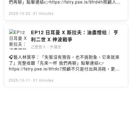
們再聊」點擊連結👉https://fstry.pse.is/9frd4h照顧人生
Firstory Hosting
無法預期何時來，感人故事、預備未來！讓我們有機會不
在照顧困境掙扎。—— 以上為 Firstory Podcast 廣告
2025-10-22
·
31 minutes
——吉時保： https://fstry.pse.is/9ep3mg免指定車牌、
車型，用車前1小時投保，手機投保5分鐘新安東京海上產
險｜0800-369-168｜104台北市中山區南京東路三段130
EP12 日耳曼 X 斯拉夫：油盡燈枯｜ 亨
號8-13樓—— 以上為 Firstory Podcast 廣告 ——
利二世 X 神波戰爭
Instagram：https://reurl.cc/R0QnngFacebook：
己歷歷人：外國史
https://reurl.cc/gWEkvQLine 社群 ：
https://reurl.cc/9r0M1Vthreads：
🎧藝人林葉亭：「失智沒有預告，也不挑對象，它來就來
https://reurl.cc/Re0g4n小額贊助：
了」完整收聽「先來一杯 我們再聊」點擊連結👉
https://reurl.cc/YExd2l章節提示：1. 老康拉德贏下選舉
https://fstry.pse.is/9frdc7照顧不只是付出與消耗，更是
2. 國王夫婦的巡迴之旅3. 繼子的首次反叛4. 確認勃艮地轉
一場在時間流逝前，與至親、與自己最深沉的和解。——
移與帕維亞事件5. 加冕及與克努特結盟6. 繼子再度反叛與
以上為 Firstory Podcast 廣告 ——吉時保：
2025-10-11
·
31 minutes
替兒子鋪路本集故事的年代為西元1024-1033年－－－－
https://fstry.pse.is/9ep3mg免指定車牌、車型，用車前1
－－－－－－－－－－－－－－本集人名及專有名詞簡介
小時投保，手機投保5分鐘新安東京海上產險｜0800-369-
如下：奧格斯堡主教：布魯諾小康拉德：法蘭克尼亞眾多
168｜104台北市中山區南京東路三段130號8-13樓——
EP11 法蘭克 X 義大利：逐鹿中原｜ 鄂
領地伯爵科隆大主教：皮爾格林姆美茵茲大主教：阿里博
以上為 Firstory Podcast 廣告 ——Instagram：
圖三世 X 亨利二世 X 羅馬叛亂
前波蘭國王：波列斯瓦夫一世新波蘭國王：梅什科二世阿
https://reurl.cc/R0QnngFacebook：
勒曼尼亞公爵：繼子恩斯特二世勃艮地國王：魯道夫三世
己歷歷人：外國史
https://reurl.cc/gWEkvQLine 社群 ：
克努特：英格蘭、丹麥、挪威國王Powered by Firstory
https://reurl.cc/9r0M1Vthreads：
哈根達斯比利時巧克力系列，匠心選用72%可可含量的比
Hosting
https://reurl.cc/Re0g4n小額贊助：
利時巧克力，那綿密的冰淇淋口感，再加上薄脆的巧克力