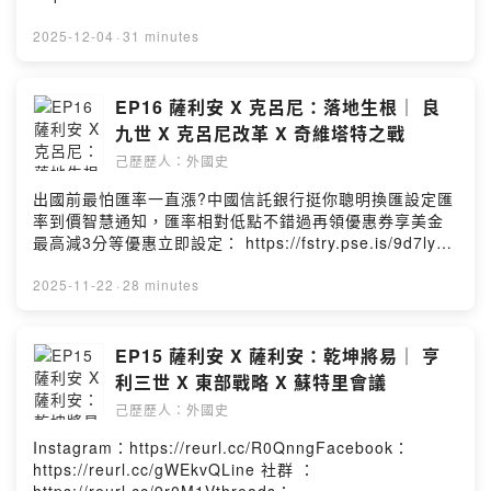
https://reurl.cc/Re0g4n小額贊助：
https://reurl.cc/YExd2l章節提示：1. 攝政皇太后的局限
2025-12-04
·
31 minutes
2. 凱薩斯韋特政變3. 以石城堡擴張王權4. 薩克森起義5.
新教皇大刀闊斧的改革本集故事的年代為西元1056-1075
年－－－－－－－－－－－－－－－－－－本集人名及專
EP16 薩利安 X 克呂尼：落地生根｜ 良
有名詞簡介如下：皇太后：普瓦圖的阿格妮絲科隆大主
九世 X 克呂尼改革 X 奇維塔特之戰
教：安諾二世美茵茲大主教：齊格飛一世不來梅大主教：
己歷歷人：外國史
阿達爾貝特巴伐利亞公爵：諾特海姆的鄂圖教皇C：額我略
六世Powered by Firstory Hosting
出國前最怕匯率一直漲?中國信託銀行挺你聰明換匯設定匯
率到價智慧通知，匯率相對低點不錯過再領優惠券享美金
最高減3分等優惠立即設定： https://fstry.pse.is/9d7ly9
投資外幣如幣別轉換可能產生匯兌損失，應評估涉及自身
情況審慎投資。完整注意事項詳見網站資訊。—— 以上為
2025-11-22
·
28 minutes
Firstory Podcast 廣告 ——吉時保：
https://fstry.pse.is/9ep3mg免指定車牌、車型，用車前1
小時投保，手機投保5分鐘新安東京海上產險｜0800-369-
EP15 薩利安 X 薩利安：乾坤將易｜ 亨
168｜104台北市中山區南京東路三段130號8-13樓——
利三世 X 東部戰略 X 蘇特里會議
以上為 Firstory Podcast 廣告 ——Instagram：
己歷歷人：外國史
https://reurl.cc/R0QnngFacebook：
https://reurl.cc/gWEkvQLine 社群 ：
Instagram：https://reurl.cc/R0QnngFacebook：
https://reurl.cc/9r0M1Vthreads：
https://reurl.cc/gWEkvQLine 社群 ：
https://reurl.cc/Re0g4n小額贊助：