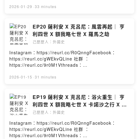
https://reurl.cc/Re0g4n小額贊助：
https://reurl.cc/YExd2l章節提示：1. 旗開得勝的遠征2.
2026-01-29
·
33 minutes
隱士鼓舞的奇襲3. 長子康拉德的背叛4. 皮亞琴察會議5. 一
場婚變如何拯救皇帝6. 受傷的只有康拉德本集故事的年代
為西元1090-1098年－－－－－－－－－－－－－－－－
EP20 薩利安 X 克呂尼：風雲再起｜ 亨
－－本集人名及專有名詞簡介如下：米蘭大主教：阿努爾
利四世 X 額我略七世 X 羅馬之劫
夫三世克恩頓公爵：亨利三世東羅馬皇帝：阿列克謝一世
己歷歷人：外國史
塞爾柱土耳其蘇丹：馬立克沙一世Powered by Firstory
Hosting
Instagram：https://reurl.cc/R0QnngFacebook：
https://reurl.cc/gWEkvQLine 社群 ：
https://reurl.cc/9r0M1Vthreads：
https://reurl.cc/Re0g4n小額贊助：
https://reurl.cc/YExd2l章節提示：1. 瑪蒂爾達的挫敗2.
2026-01-15
·
31 minutes
攻打羅馬的困難3. 不受控制的諾曼遠征4. 戰爭中的財富之
力5. 一次成功的圍魏救趙6. 羅馬之劫與落難教皇7. 亨利四
世的新敵人本集故事的年代為西元1081-1090年－－－－
EP19 薩利安 X 克呂尼：浴火重生｜ 亨
－－－－－－－－－－－－－－本集人名及專有名詞簡介
利四世 X 額我略七世 X 卡諾沙之行 X 福
如下：對立教皇：克勉三世東羅馬皇帝：阿列克謝一世羅
希海姆會議
己歷歷人：外國史
貝爾的兒子：博希蒙德中間的教皇：維篤三世新郎韋爾
夫：因尚未成為公爵先稱為五世成為巴伐利亞公爵會改稱
Instagram：https://reurl.cc/R0QnngFacebook：
二世Powered by Firstory Hosting
https://reurl.cc/gWEkvQLine 社群 ：
https://reurl.cc/9r0M1Vthreads：