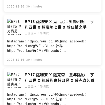
https://reurl.cc/Re0g4n小額贊助：
https://reurl.cc/YExd2l章節提示：1. 大家新年快樂！2.
2025-12-26
·
30 minutes
翻越阿爾卑斯山的難題3. 卡諾莎城門外到底發生甚麼4. 重
選國王的福希海姆會議5. 韋爾夫與霍亨施陶芬6. 絕罰麻痺
的歐洲本集故事的年代為西元1077-1081年－－－－－－
EP18 薩利安 X 克呂尼：針鋒相對｜ 亨
－－－－－－－－－－－－本集人名及專有名詞簡介如
利四世 X 額我略七世 X 敘任權之爭
下：阿勒曼尼亞公爵：萊茵費爾登的魯道夫巴伐利亞公
己歷歷人：外國史
爵：韋爾夫一世亨利四世的岳母：蘇薩的阿德萊德克呂尼
修道道院長：雨果(舊)克恩頓公爵：貝特霍爾德二世前巴伐
Instagram：https://reurl.cc/R0QnngFacebook：
利亞公爵：諾特海姆的鄂圖(新)克恩頓公爵：柳托爾德(新)
https://reurl.cc/gWEkvQLine 社群 ：
阿勒曼尼亞公爵：腓特烈一世Powered by Firstory
https://reurl.cc/9r0M1Vthreads：
Hosting
https://reurl.cc/Re0g4n小額贊助：
https://reurl.cc/YExd2l章節提示：1. 亨利四世的拖延戰
2025-12-16
·
30 minutes
術2. 米蘭大主教的爭議3. 互相詆毀和絕罰4. 托斯卡尼女伯
爵5. 陷入絕境的國王本集故事的年代為西元1075-1076年
－－－－－－－－－－－－－－－－－－本集人名及專有
EP17 薩利安 X 薩克森：童年陰影｜ 亨
名詞簡介如下：米蘭大主教(舊)：圭多·達·維拉特米蘭大主
利四世 X 凱薩斯韋特政變 X 薩克森起義
教(帝國)：戈托弗雷多米蘭大主教(改革)：阿托米蘭大主教
己歷歷人：外國史
(亨利四世親信)：泰達爾德美茵茲大主教：齊格飛一世不來
梅大主教：阿達爾貝特瑪蒂爾達的母親：洛林的貝婭特麗
Instagram：https://reurl.cc/R0QnngFacebook：
絲老下洛林公爵：鬍子戈德弗瓦(繼父)新下洛林公爵：駝背
https://reurl.cc/gWEkvQLine 社群 ：
戈德弗瓦(繼兄)Powered by Firstory Hosting
https://reurl.cc/9r0M1Vthreads：