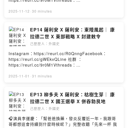
https://reurl.cc/9r0M1Vthreads：
https://reurl.cc/YExd2l章節提示：1. 諾曼人的到來2. 克
https://reurl.cc/Re0g4n小額贊助：
呂尼改革介紹3. 奇維塔特之戰4. 東西教會大分裂5. 重塑後
https://reurl.cc/YExd2l章節提示：1. 波希米亞公爵的野
2025-11-12
·
30 minutes
的教會與義大利本集故事的年代為西元1050-1059年－－
心2. 匈牙利國王的復仇3. 東歐勢力再平衡4. 下洛林地方分
－－－－－－－－－－－－－－－－本集人名及專有名詞
權的起點5. 蘇特里會議與教會改革本集故事的年代為西元
簡介如下：支持克呂尼發跡的貴族：阿基坦威廉一世教皇
1039-1050年－－－－－－－－－－－－－－－－－－本
EP14 薩利安 X 薩利安：東陲風起｜ 康
A：本篤九世教皇B：思維三世教皇C：格列格里六世君士
集人名及專有名詞簡介如下：波希米亞公爵：布熱季斯拉
拉德二世 X 東部戰略 X 封建敕令
坦丁堡牧首：米海爾一世諾曼領袖：狡詐者羅貝爾
夫一世前匈牙利國王：史蒂芬一世前匈牙利國王的堂弟：
Powered by Firstory Hosting
己歷歷人：外國史
瓦祖爾前匈牙利國王的另一外甥：奧鮑·薩穆埃爾匈牙利國
王：彼得一世蘭二哥：梅什科二世波蘭國王：卡齊米日一
Instagram：https://reurl.cc/R0QnngFacebook：
世洛林公爵：戈特隆二世教皇A：本篤九世教皇B：思維三
https://reurl.cc/gWEkvQLine 社群 ：
世教皇C：格列格里六世教皇C的親近助理：未來的格列格
https://reurl.cc/9r0M1Vthreads：
里七世Powered by Firstory Hosting
https://reurl.cc/Re0g4n小額贊助：
https://reurl.cc/YExd2l章節提示：1. 帝國與西北鄰國的
2025-11-01
·
31 minutes
關係2. 威尼斯歷史簡介3. 與匈牙利的衝突導火線4. 與基輔
羅斯聯手入侵波蘭5. 頒布封建敕令的緣由本集故事的年代
為西元1024-1039年－－－－－－－－－－－－－－－－
EP13 柳多夫 X 薩利安：枯樹生芽｜ 康
－－本集人名及專有名詞簡介如下：布盧瓦伯爵：奧多二
拉德二世 X 國王選舉 X 併吞勃艮地
世976年遇害的威尼斯總督：彼得羅四世被推翻的威尼斯總
己歷歷人：外國史
督：鄂圖奧賽羅匈牙利國王：史蒂芬一世前巴伐利亞公
爵：亨利五世(盧森堡)奧格斯堡主教：布魯諾前波蘭國王：
🎧演員李運慶：「幫爸爸換藥，發炎反覆近一年，我跟哥
波列斯瓦夫一世蘭大哥：貝斯普里姆蘭二哥：梅什科二世
哥都想這會持續到什麼時候呢？」完整收聽「先來一杯 我
蘭小弟：鄂圖波列斯瓦夫米蘭大主教：阿里搏Powered by