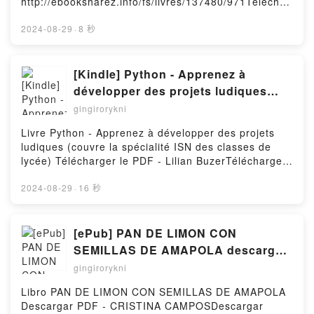
Murphy Epub VK, English Grammar in Use Book
http://ebooksharez.info/fs/livres/137480/971Téléchar
Raymond Murphy Téléchargement gratuitPowered by
ger ou lire en ligne Russian Mafia Livre gratuit (PDF
Firstory Hosting
ePub Mobi) pan Emma Bardiau.Russian Mafia Emma
2024-08-29
·
8 秒
Bardiau PDF, Russian Mafia Emma Bardiau Epub,
Russian Mafia Emma Bardiau Lire en ligne , Russian
Mafia Emma Bardiau Audiobook, Russian Mafia
[Kindle] Python - Apprenez à
Emma Bardiau VK, Russian Mafia Emma Bardiau
développer des projets ludiques
Kindle, Russian Mafia Emma Bardiau Epub VK,
(couvre la spécialité ISN des classes
gingirorykni
Russian Mafia Emma Bardiau Téléchargement
de lycée) download
gratuitPowered by Firstory Hosting
Livre Python - Apprenez à développer des projets
ludiques (couvre la spécialité ISN des classes de
lycée) Télécharger le PDF - Lilian BuzerTélécharger
eBook gratuit ➡
http://ebooksharez.info/fs/livres/76831/971Télécharg
2024-08-29
·
16 秒
er ou lire en ligne Python - Apprenez à développer
des projets ludiques (couvre la spécialité ISN des
classes de lycée) Livre gratuit (PDF ePub Mobi) pan
[ePub] PAN DE LIMON CON
Lilian Buzer.Python - Apprenez à développer des
SEMILLAS DE AMAPOLA descargar
projets ludiques (couvre la spécialité ISN des
gratis
gingirorykni
classes de lycée) Lilian Buzer PDF, Python -
Apprenez à développer des projets ludiques (couvre
Libro PAN DE LIMON CON SEMILLAS DE AMAPOLA
la spécialité ISN des classes de lycée) Lilian Buzer
Descargar PDF - CRISTINA CAMPOSDescargar