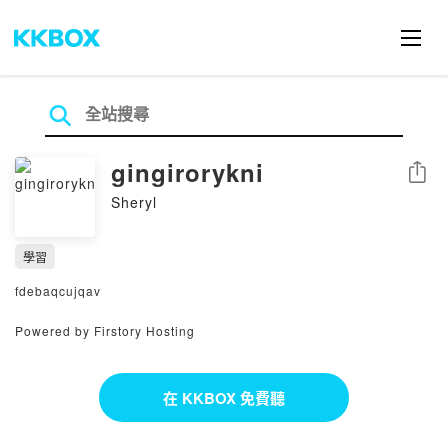
gingirorykni
分享
Sheryl
學習
fdebaqcujqav
Powered by Firstory Hosting
在 KKBOX 免費聽