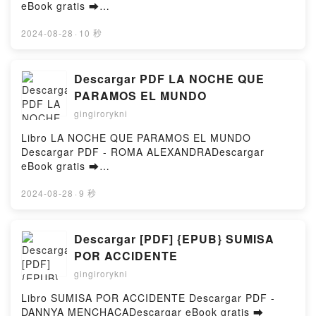
Epub, Python - Apprenez à développer des projets
eBook gratis ➡
ludiques (couvre la spécialité ISN des classes de
http://filesbooks.info/fs/libro/20201/970Descargar o
lycée) Lilian Buzer Lire en ligne , Python - Apprenez
leer en línea PAN DE LIMON CON SEMILLAS DE
2024-08-28
·
10 秒
à développer des projets ludiques (couvre la
AMAPOLA Libro gratuito (PDF ePub Mobi) de
spécialité ISN des classes de lycée) Lilian Buzer
CRISTINA CAMPOS.PAN DE LIMON CON SEMILLAS
Audiobook, Python - Apprenez à développer des
DE AMAPOLA CRISTINA CAMPOS PDF, PAN DE
Descargar PDF LA NOCHE QUE
projets ludiques (couvre la spécialité ISN des
LIMON CON SEMILLAS DE AMAPOLA CRISTINA
PARAMOS EL MUNDO
classes de lycée) Lilian Buzer VK, Python - Apprenez
CAMPOS Epub, PAN DE LIMON CON SEMILLAS DE
à développer des projets ludiques (couvre la
gingirorykni
AMAPOLA CRISTINA CAMPOS Leer en línea , PAN
spécialité ISN des classes de lycée) Lilian Buzer
DE LIMON CON SEMILLAS DE AMAPOLA CRISTINA
Libro LA NOCHE QUE PARAMOS EL MUNDO
Kindle, Python - Apprenez à développer des projets
CAMPOS Audiolibro, PAN DE LIMON CON SEMILLAS
Descargar PDF - ROMA ALEXANDRADescargar
ludiques (couvre la spécialité ISN des classes de
DE AMAPOLA CRISTINA CAMPOS VK, PAN DE
eBook gratis ➡
lycée) Lilian Buzer Epub VK, Python - Apprenez à
LIMON CON SEMILLAS DE AMAPOLA CRISTINA
http://filesbooks.info/fs/libro/82913/970Descargar o
développer des projets ludiques (couvre la spécialité
CAMPOS Kindle, PAN DE LIMON CON SEMILLAS DE
leer en línea LA NOCHE QUE PARAMOS EL MUNDO
2024-08-28
·
9 秒
ISN des classes de lycée) Lilian Buzer
AMAPOLA CRISTINA CAMPOS Epub VK, PAN DE
Libro gratuito (PDF ePub Mobi) de ROMA
Téléchargement gratuitPowered by Firstory Hosting
LIMON CON SEMILLAS DE AMAPOLA CRISTINA
ALEXANDRA.LA NOCHE QUE PARAMOS EL MUNDO
CAMPOS Descargar gratisPowered by Firstory
ROMA ALEXANDRA PDF, LA NOCHE QUE PARAMOS
Descargar [PDF] {EPUB} SUMISA
Hosting
EL MUNDO ROMA ALEXANDRA Epub, LA NOCHE
POR ACCIDENTE
QUE PARAMOS EL MUNDO ROMA ALEXANDRA Leer
gingirorykni
en línea , LA NOCHE QUE PARAMOS EL MUNDO
ROMA ALEXANDRA Audiolibro, LA NOCHE QUE
Libro SUMISA POR ACCIDENTE Descargar PDF -
PARAMOS EL MUNDO ROMA ALEXANDRA VK, LA
DANNYA MENCHACADescargar eBook gratis ➡