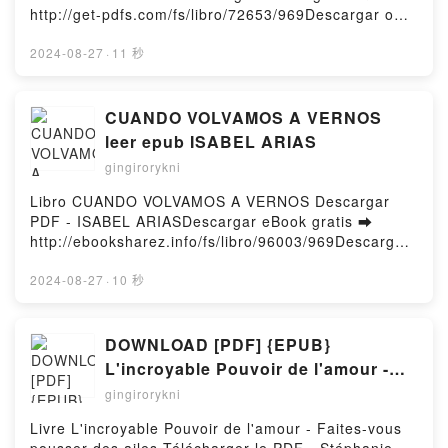
NOCHE QUE PARAMOS EL MUNDO ROMA
http://get-pdfs.com/fs/libro/72653/969Descargar o
ALEXANDRA Kindle, LA NOCHE QUE PARAMOS EL
leer en línea SUMISA POR ACCIDENTE Libro
MUNDO ROMA ALEXANDRA Epub VK, LA NOCHE
gratuito (PDF ePub Mobi) de DANNYA
2024-08-27
·
11 秒
QUE PARAMOS EL MUNDO ROMA ALEXANDRA
MENCHACA.SUMISA POR ACCIDENTE DANNYA
Descargar gratisPowered by Firstory Hosting
MENCHACA PDF, SUMISA POR ACCIDENTE DANNYA
MENCHACA Epub, SUMISA POR ACCIDENTE
CUANDO VOLVAMOS A VERNOS
DANNYA MENCHACA Leer en línea , SUMISA POR
leer epub ISABEL ARIAS
ACCIDENTE DANNYA MENCHACA Audiolibro,
gingirorykni
SUMISA POR ACCIDENTE DANNYA MENCHACA VK,
SUMISA POR ACCIDENTE DANNYA MENCHACA
Libro CUANDO VOLVAMOS A VERNOS Descargar
Kindle, SUMISA POR ACCIDENTE DANNYA
PDF - ISABEL ARIASDescargar eBook gratis ➡
MENCHACA Epub VK, SUMISA POR ACCIDENTE
http://ebooksharez.info/fs/libro/96003/969Descargar
DANNYA MENCHACA Descargar gratisPowered by
o leer en línea CUANDO VOLVAMOS A VERNOS
Firstory Hosting
Libro gratuito (PDF ePub Mobi) de ISABEL
2024-08-27
·
10 秒
ARIAS.CUANDO VOLVAMOS A VERNOS ISABEL
ARIAS PDF, CUANDO VOLVAMOS A VERNOS ISABEL
ARIAS Epub, CUANDO VOLVAMOS A VERNOS
DOWNLOAD [PDF] {EPUB}
ISABEL ARIAS Leer en línea , CUANDO VOLVAMOS
L'incroyable Pouvoir de l'amour -
A VERNOS ISABEL ARIAS Audiolibro, CUANDO
Faites-vous pousser des ailes
gingirorykni
VOLVAMOS A VERNOS ISABEL ARIAS VK, CUANDO
VOLVAMOS A VERNOS ISABEL ARIAS Kindle,
Livre L'incroyable Pouvoir de l'amour - Faites-vous
CUANDO VOLVAMOS A VERNOS ISABEL ARIAS