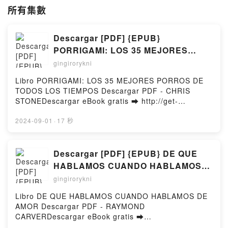
所有集數
Descargar [PDF] {EPUB}
PORRIGAMI: LOS 35 MEJORES
PORROS DE TODOS LOS TIEMPOS
gingirorykni
Libro PORRIGAMI: LOS 35 MEJORES PORROS DE
TODOS LOS TIEMPOS Descargar PDF - CHRIS
STONEDescargar eBook gratis ➡ http://get-
pdfs.com/fs/libro/30960/973Descargar o leer en
línea PORRIGAMI: LOS 35 MEJORES PORROS DE
2024-09-01
·
17 秒
TODOS LOS TIEMPOS Libro gratuito (PDF ePub
Mobi) de CHRIS STONE.PORRIGAMI: LOS 35
MEJORES PORROS DE TODOS LOS TIEMPOS
Descargar [PDF] {EPUB} DE QUE
CHRIS STONE PDF, PORRIGAMI: LOS 35 MEJORES
HABLAMOS CUANDO HABLAMOS
PORROS DE TODOS LOS TIEMPOS CHRIS STONE
DE AMOR
gingirorykni
Epub, PORRIGAMI: LOS 35 MEJORES PORROS DE
TODOS LOS TIEMPOS CHRIS STONE Leer en línea ,
Libro DE QUE HABLAMOS CUANDO HABLAMOS DE
PORRIGAMI: LOS 35 MEJORES PORROS DE TODOS
AMOR Descargar PDF - RAYMOND
LOS TIEMPOS CHRIS STONE Audiolibro,
CARVERDescargar eBook gratis ➡
PORRIGAMI: LOS 35 MEJORES PORROS DE TODOS
http://filesbooks.info/fs/libro/21547/973Descargar o