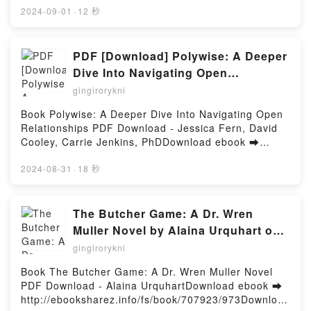
LOS TIEMPOS CHRIS STONE VK, PORRIGAMI: LOS
leer en línea DE QUE HABLAMOS CUANDO
2024-09-01
·
12 秒
35 MEJORES PORROS DE TODOS LOS TIEMPOS
HABLAMOS DE AMOR Libro gratuito (PDF ePub
CHRIS STONE Kindle, PORRIGAMI: LOS 35
Mobi) de RAYMOND CARVER.DE QUE HABLAMOS
MEJORES PORROS DE TODOS LOS TIEMPOS
CUANDO HABLAMOS DE AMOR RAYMOND CARVER
PDF [Download] Polywise: A Deeper
CHRIS STONE Epub VK, PORRIGAMI: LOS 35
PDF, DE QUE HABLAMOS CUANDO HABLAMOS DE
Dive Into Navigating Open
MEJORES PORROS DE TODOS LOS TIEMPOS
AMOR RAYMOND CARVER Epub, DE QUE
Relationships by Jessica Fern,
CHRIS STONE Descargar gratisPowered by Firstory
gingirorykni
HABLAMOS CUANDO HABLAMOS DE AMOR
Hosting
David Cooley, Carrie Jenkins, PhD
RAYMOND CARVER Leer en línea , DE QUE
Book Polywise: A Deeper Dive Into Navigating Open
HABLAMOS CUANDO HABLAMOS DE AMOR
Relationships PDF Download - Jessica Fern, David
RAYMOND CARVER Audiolibro, DE QUE HABLAMOS
Cooley, Carrie Jenkins, PhDDownload ebook ➡
CUANDO HABLAMOS DE AMOR RAYMOND CARVER
http://get-pdfs.com/fs/book/679592/973Download or
VK, DE QUE HABLAMOS CUANDO HABLAMOS DE
Read Online Polywise: A Deeper Dive Into Navigating
2024-08-31
·
18 秒
AMOR RAYMOND CARVER Kindle, DE QUE
Open Relationships Free Book (PDF ePub Mobi) by
HABLAMOS CUANDO HABLAMOS DE AMOR
Jessica Fern, David Cooley, Carrie Jenkins,
RAYMOND CARVER Epub VK, DE QUE HABLAMOS
PhDPolywise: A Deeper Dive Into Navigating Open
The Butcher Game: A Dr. Wren
CUANDO HABLAMOS DE AMOR RAYMOND CARVER
Relationships Jessica Fern, David Cooley, Carrie
Muller Novel by Alaina Urquhart on
Descargar gratisPowered by Firstory Hosting
Jenkins, PhD PDF, Polywise: A Deeper Dive Into
Audiobook New
gingirorykni
Navigating Open Relationships Jessica Fern, David
Cooley, Carrie Jenkins, PhD Epub, Polywise: A
Book The Butcher Game: A Dr. Wren Muller Novel
Deeper Dive Into Navigating Open Relationships
PDF Download - Alaina UrquhartDownload ebook ➡
Jessica Fern, David Cooley, Carrie Jenkins, PhD
http://ebooksharez.info/fs/book/707923/973Download
Read Online, Polywise: A Deeper Dive Into