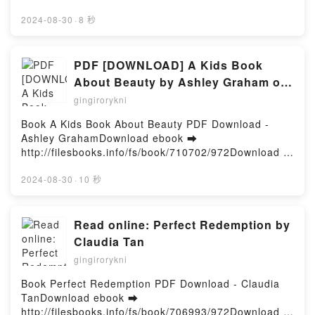
DownloadPowered by Firstory Hosting
Read Online Don't Forget Me Free Book (PDF ePub
Mobi) by Eden EmoryDon't Forget Me Eden Emory
2024-08-30
·
8 秒
PDF, Don't Forget Me Eden Emory Epub, Don't
Forget Me Eden Emory Read Online, Don't Forget
Me Eden Emory Audiobook, Don't Forget Me Eden
PDF [DOWNLOAD] A Kids Book
Emory VK, Don't Forget Me Eden Emory Kindle,
About Beauty by Ashley Graham on
Don't Forget Me Eden Emory Epub VK, Don't Forget
Iphone
gingirorykni
Me Eden Emory Free DownloadPowered by Firstory
Hosting
Book A Kids Book About Beauty PDF Download -
Ashley GrahamDownload ebook ➡
http://filesbooks.info/fs/book/710702/972Download or
Read Online A Kids Book About Beauty Free Book
(PDF ePub Mobi) by Ashley GrahamA Kids Book
2024-08-30
·
10 秒
About Beauty Ashley Graham PDF, A Kids Book
About Beauty Ashley Graham Epub, A Kids Book
About Beauty Ashley Graham Read Online, A Kids
Read online: Perfect Redemption by
Book About Beauty Ashley Graham Audiobook, A
Claudia Tan
Kids Book About Beauty Ashley Graham VK, A Kids
gingirorykni
Book About Beauty Ashley Graham Kindle, A Kids
Book About Beauty Ashley Graham Epub VK, A Kids
Book Perfect Redemption PDF Download - Claudia
Book About Beauty Ashley Graham Free
TanDownload ebook ➡
DownloadPowered by Firstory Hosting
http://filesbooks.info/fs/book/706993/972Download or