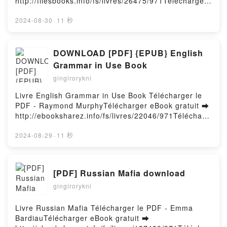
http://filesbooks.info/fs/livres/26475/971Télécharger
d'information - Fiches de révision - 2e éd. Valérie Vo
ou lire en ligne Ecrits corsaires Livre gratuit (PDF
Ha, Christophe Felidj Lire en ligne , DSCG 5
ePub Mobi) pan Pier Paolo Pasolini.Ecrits corsaires
2024-08-30
·
11 秒
Management des systèmes d'information - Fiches de
Pier Paolo Pasolini PDF, Ecrits corsaires Pier Paolo
révision - 2e éd. Valérie Vo Ha, Christophe Felidj
Pasolini Epub, Ecrits corsaires Pier Paolo Pasolini
Audiobook, DSCG 5 Management des systèmes
Lire en ligne , Ecrits corsaires Pier Paolo Pasolini
DOWNLOAD [PDF] {EPUB} English
d'information - Fiches de révision - 2e éd. Valérie Vo
Audiobook, Ecrits corsaires Pier Paolo Pasolini VK,
Grammar in Use Book
Ha, Christophe Felidj VK, DSCG 5 Management des
Ecrits corsaires Pier Paolo Pasolini Kindle, Ecrits
systèmes d'information - Fiches de révision - 2e éd.
gingirorykni
corsaires Pier Paolo Pasolini Epub VK, Ecrits
Valérie Vo Ha, Christophe Felidj Kindle, DSCG 5
corsaires Pier Paolo Pasolini Téléchargement
Livre English Grammar in Use Book Télécharger le
Management des systèmes d'information - Fiches de
gratuitPowered by Firstory Hosting
PDF - Raymond MurphyTélécharger eBook gratuit ➡
révision - 2e éd. Valérie Vo Ha, Christophe Felidj
http://ebooksharez.info/fs/livres/22046/971Télécharg
Epub VK, DSCG 5 Management des systèmes
er ou lire en ligne English Grammar in Use Book
d'information - Fiches de révision - 2e éd. Valérie Vo
Livre gratuit (PDF ePub Mobi) pan Raymond
2024-08-29
·
11 秒
Ha, Christophe Felidj Téléchargement
Murphy.English Grammar in Use Book Raymond
gratuitPowered by Firstory Hosting
Murphy PDF, English Grammar in Use Book
Raymond Murphy Epub, English Grammar in Use
[PDF] Russian Mafia download
Book Raymond Murphy Lire en ligne , English
gingirorykni
Grammar in Use Book Raymond Murphy Audiobook,
English Grammar in Use Book Raymond Murphy VK,
English Grammar in Use Book Raymond Murphy
Livre Russian Mafia Télécharger le PDF - Emma
Kindle, English Grammar in Use Book Raymond
BardiauTélécharger eBook gratuit ➡