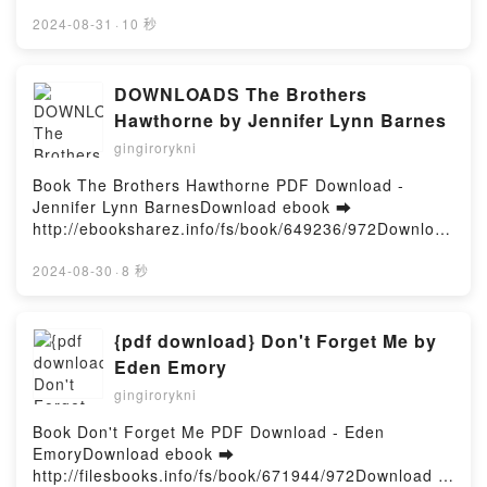
or Read Online The Butcher Game: A Dr. Wren
Navigating Open Relationships Jessica Fern, David
Muller Novel Free Book (PDF ePub Mobi) by Alaina
2024-08-31
·
10 秒
Cooley, Carrie Jenkins, PhD Audiobook, Polywise: A
UrquhartThe Butcher Game: A Dr. Wren Muller Novel
Deeper Dive Into Navigating Open Relationships
Alaina Urquhart PDF, The Butcher Game: A Dr. Wren
Jessica Fern, David Cooley, Carrie Jenkins, PhD VK,
Muller Novel Alaina Urquhart Epub, The Butcher
DOWNLOADS The Brothers
Polywise: A Deeper Dive Into Navigating Open
Game: A Dr. Wren Muller Novel Alaina Urquhart
Hawthorne by Jennifer Lynn Barnes
Relationships Jessica Fern, David Cooley, Carrie
Read Online, The Butcher Game: A Dr. Wren Muller
Jenkins, PhD Kindle, Polywise: A Deeper Dive Into
gingirorykni
Novel Alaina Urquhart Audiobook, The Butcher
Navigating Open Relationships Jessica Fern, David
Game: A Dr. Wren Muller Novel Alaina Urquhart VK,
Book The Brothers Hawthorne PDF Download -
Cooley, Carrie Jenkins, PhD Epub VK, Polywise: A
The Butcher Game: A Dr. Wren Muller Novel Alaina
Jennifer Lynn BarnesDownload ebook ➡
Deeper Dive Into Navigating Open Relationships
Urquhart Kindle, The Butcher Game: A Dr. Wren
http://ebooksharez.info/fs/book/649236/972Download
Jessica Fern, David Cooley, Carrie Jenkins, PhD
Muller Novel Alaina Urquhart Epub VK, The Butcher
or Read Online The Brothers Hawthorne Free Book
Free DownloadPowered by Firstory Hosting
Game: A Dr. Wren Muller Novel Alaina Urquhart Free
(PDF ePub Mobi) by Jennifer Lynn BarnesThe
2024-08-30
·
8 秒
DownloadPowered by Firstory Hosting
Brothers Hawthorne Jennifer Lynn Barnes PDF, The
Brothers Hawthorne Jennifer Lynn Barnes Epub, The
Brothers Hawthorne Jennifer Lynn Barnes Read
{pdf download} Don't Forget Me by
Online, The Brothers Hawthorne Jennifer Lynn
Eden Emory
Barnes Audiobook, The Brothers Hawthorne Jennifer
gingirorykni
Lynn Barnes VK, The Brothers Hawthorne Jennifer
Lynn Barnes Kindle, The Brothers Hawthorne
Book Don't Forget Me PDF Download - Eden
Jennifer Lynn Barnes Epub VK, The Brothers
EmoryDownload ebook ➡
Hawthorne Jennifer Lynn Barnes Free
http://filesbooks.info/fs/book/671944/972Download or