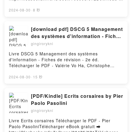
Read Online Perfect Redemption Free Book (PDF
ePub Mobi) by Claudia TanPerfect Redemption
2024-08-30
·
8 秒
Claudia Tan PDF, Perfect Redemption Claudia Tan
Epub, Perfect Redemption Claudia Tan Read Online,
Perfect Redemption Claudia Tan Audiobook, Perfect
[download pdf] DSCG 5 Management
Redemption Claudia Tan VK, Perfect Redemption
des systèmes d'information - Fiches
Claudia Tan Kindle, Perfect Redemption Claudia Tan
de révision - 2e éd.
gingirorykni
Epub VK, Perfect Redemption Claudia Tan Free
DownloadPowered by Firstory Hosting
Livre DSCG 5 Management des systèmes
d'information - Fiches de révision - 2e éd.
Télécharger le PDF - Valérie Vo Ha, Christophe
FelidjTélécharger eBook gratuit ➡
http://filesbooks.info/fs/livres/100578/971Télécharger
2024-08-30
·
15 秒
ou lire en ligne DSCG 5 Management des systèmes
d'information - Fiches de révision - 2e éd. Livre
gratuit (PDF ePub Mobi) pan Valérie Vo Ha,
[PDF/Kindle] Ecrits corsaires by Pier
Christophe Felidj.DSCG 5 Management des
Paolo Pasolini
systèmes d'information - Fiches de révision - 2e éd.
gingirorykni
Valérie Vo Ha, Christophe Felidj PDF, DSCG 5
Management des systèmes d'information - Fiches de
Livre Ecrits corsaires Télécharger le PDF - Pier
révision - 2e éd. Valérie Vo Ha, Christophe Felidj
Paolo PasoliniTélécharger eBook gratuit ➡
Epub, DSCG 5 Management des systèmes