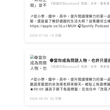
【黃國珍的podcast】閱讀｜未來｜雙素養
📌從小學、國中、高中，提升閱讀理解力的第一品牌: 《品學堂閱讀
廢，還是最了解舒適圈的生活大師？這集聽祁立峰老師還原成語原典帶來的
https://apple.co/3Lu1MUH 🎧Spotify Podcast https://
是最懂舒適圈的生活大師? ★07:56 「愚公移山」暗藏先秦思想
臺灣師範大學國文學系教授。研究領域為六朝文
2026-07-02
·
19 分鐘
文超譯等著作非常受歡迎，被稱為「鄉民教授」，帶你用貼近現代思考方式讀出古
輯兼設計思考者。 透過一年200場演講與教育
習者。 --Hosting provided by SoundOn
【黃國珍的podcast】閱讀｜未來｜雙素養
📌從小學、國中、高中，提升閱讀理解力的第一品牌: 《品學堂閱讀學
邀請青藝盟的余浩瑋老師來聊天~ 被貼上負面標籤的孩子，如何
★00:00 讓孩子撕下負面標籤，在信任中「改寫
____________________________________ ★本集來賓：余浩瑋老師 余浩瑋老師2000年踏入劇場領域，2006年創立「青藝盟(青少年表演藝術聯盟）」，接
辦理「花樣戲劇節」至今已屆24年。陪伴青少年
2026-06-25
·
32 分鐘
遇的少年，啟動「風箏計畫」至今，。2022年
被承接的青春靈魂。 ★主持人：黃國珍老師 品學堂創辦人，《閱讀理解》學習誌總編輯兼設計思考者。 透過一年200場演講與教育現場對話，深耕閱讀素養，為 課堂