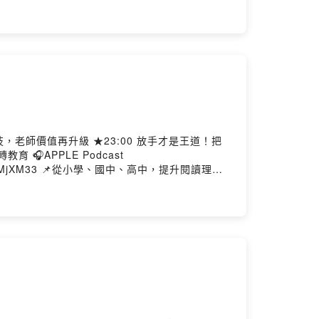
______________ ★本集來賓：蔡
 年創辦「新思惟國際」，專注於提升醫療與專業人士的學
實情境、解決真實問題」的終身學習者。 --
用科技，老師價值再升級 ★23:00 放手才是王道！把
高中，提升閱讀理解
_____________________________ ★本集
作者、譯者、編劇，曾榮獲文化部電影優良劇本獎。
總編輯兼設計思考者。透過一年200場演講與教育
現場對話，深耕閱讀素養，為課堂注入跨域創意與深度思考，許願學生能成為「面對真實情境、解決真實問題」的終身學習者。 --Hosting provided by SoundOn