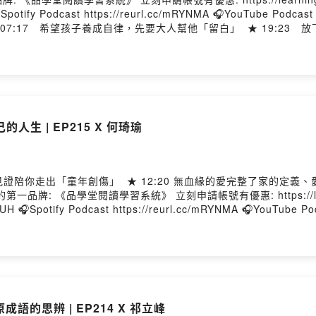
ify Podcast https://reurl.cc/mRYNMA 🎧YouTube Podcast https://
希望孩子養成自律，先要大人幫他「留白」 ★ 19:23 放下焦慮的心法 ★本集來賓：何
天下》的創辦人兼執行長，她將《親子天下》從單一傳統雜誌，轉型為涵
量，琦瑜執行長改變了台灣及華人社會對「家庭教養」與「翻轉教育
習誌總編輯兼設計思考者。 透過一年200場演講與教育現場對話，
。 --Hosting provided by SoundOn
生 | EP215 X 何琦瑜
緣的愛完整了家的定義、愛的存摺 ★ 26:10 從不完美的父母手上，拿回自
.com.tw/plans 👉 點擊收
🎧Spotify Podcast https://reurl.cc/mRYNMA 🎧YouTube Podcast h
的親職教育媒體《親子天下》的創辦人兼執行長，她將《親子天下》從
態圈。透過文字與媒體力量，琦瑜執行長改變了台灣及華人社會對「家庭
，《閱讀理解》學習誌總編輯兼設計思考者。 透過一年200場演講
問題」的終身學習者。 --Hosting provided by Sound
來「井底之蛙」並不廢? 還原成語的思辨 | EP214 X 祁立峰