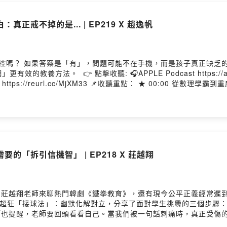
代，老師怎麼教？學生怎麼學？我們一起在此探究！
正戒不掉的是... | EP219 X 趙逸帆
ovided by SoundOn
失控嗎？ 如果答案是「有」，問題可能不在手機，而是孩子真正缺乏的
apple.co/3Lu1MUH 🎧Spotify Podcast
 ★ 00:00 從數理學霸到重度網癮！趙逸帆老師的血淚告白與覺醒 ★ 12:35
要慢慢長大、破解數位綁架 📌從小學、國中、高中，提升閱讀理解力的第一品牌: 《品學堂
ans ★本集來賓：趙逸帆老師 逸帆老師畢業於國立臺北教育大學心理與諮商學系，先前
合重考轉換跑道，也曾是網路遊戲成癮的過來人。逸帆老師轉換跑道
解》學習誌總編輯兼設計思考者。 透過一年200
創意與深度思考，許願學生能成為「面對真實情境、解決真實問題」的終身學
的「拆引信機智」 | EP218 X 莊越翔
接」的莊越翔老師來聊熱門韓劇《鐵拳教育》，還有現今公平正義經常
10:28 學生暴走