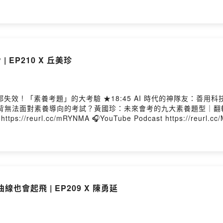
 ★ 25:00 家庭避諱談政治，好嗎? _______________________
D, PhD）是台灣知名的放射科專家、作家與創業家。蔡醫師於 2013
：黃國珍老師 品學堂創辦人，《閱讀理解》學習誌總編輯兼設計思考
耕閱讀素養，為課堂注入跨域創意與深度思考，許願學生能成為「面對真
🔴未來的語文考題，會變成怎樣? | EP210 X 丘美珍
刷題都失效 ! 「素養考題」的大考驗 ★18:45 AI 時代的神隊友：善
//reurl.cc/mRYNMA 🎧YouTube Podcast https://reurl.cc/MjXM33 📌從小學、國中、
tps://learning.wisdomhall.com.tw/plans _______
有《我的99個私抽屜：唐鳳的AI時代生存心法》歷任記者、編者、
總監。 ★主持人：黃國珍老師 品學堂創辦人，《閱讀理解》學習誌
也會起飛 | EP209 X 陳勇延