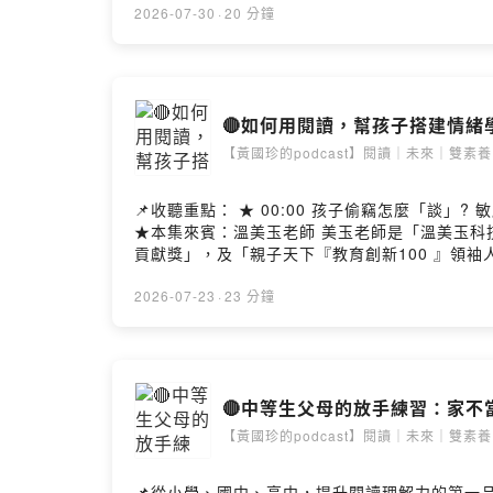
嗆「吃大便」，老師三步溫柔拆彈！ ★16:40 秒看透生氣4層次，理解各自課題 👉 點擊收聽: 🎧APPLE Podcast
2026-07-30
·
20 分鐘
https://reurl.cc/mRYNMA 🎧YouTube Podcast https://reurl.cc/MjXM33 📌從
帳號有優惠: https://learning.wisdomhall.com.tw/plans ★本集來賓：莊越翔老師 越翔老師畢業於臺灣師範大學公民教育與活動領
演講近1600場，有超過15萬人次聽過越翔老師
南》，致力於教學活動設計、透過體驗活動引導反思，擅長引起動機、視覺隱喻、
🔴如何用閱讀，幫孩子搭建情緒學習
輯兼設計思考者。 透過一年200場演講與教育
習者。 --Hosting provided by SoundOn
【黃國珍的podcast】閱讀｜未來｜雙素養
📌收聽重點： ★ 00:00 孩子偷竊怎麼「談」
★本集來賓：溫美玉老師 美玉老師是「溫美玉科技
貢獻獎」，及「親子天下『教育創新100 』領
讓孩子學會聽懂自己，學會和自己好好對話。 ★主持人：黃國珍老師 品學堂創辦人，《閱讀理解》學習誌總編輯兼設計思考者。 透過一年200場演講與教育現場對
話，深耕閱讀素養，為課堂注入跨域創意與深度思考，許願
2026-07-23
·
23 分鐘
🔴中等生父母的放手練習：家不當學
【黃國珍的podcast】閱讀｜未來｜雙素養
📌從小學、國中、高中，提升閱讀理解力的第一品牌: 《品學堂閱讀學