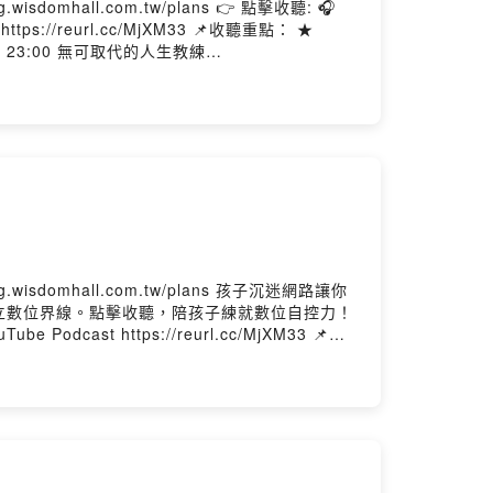
.tw/plans 👉 點擊收聽: 🎧
reurl.cc/MjXM33 📌收聽重點： ★
 23:00 無可取代的人生教練
學生的學習。針對高中生學習歷程檔案，也提供實用指
閱讀
深度思考，許願學生能成為「面對真實情境、解決真
om.tw/plans 孩子沉迷網路讓你
立數位界線。點擊收聽，陪孩子練就數位自控力！
e Podcast https://reurl.cc/MjXM33 📌收
「數位生存」挑戰 ★ 28:45 「同行」比對抗更
，長期關注家庭教育與親職陪伴議題，創立「不帆
者。 --Hosting provided by