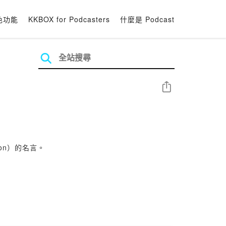
色功能
KKBOX for Podcasters
什麼是 Podcast
分享
on）的名言。
雙素養」正式來臨！同時，落實這雙素養教學的挑戰