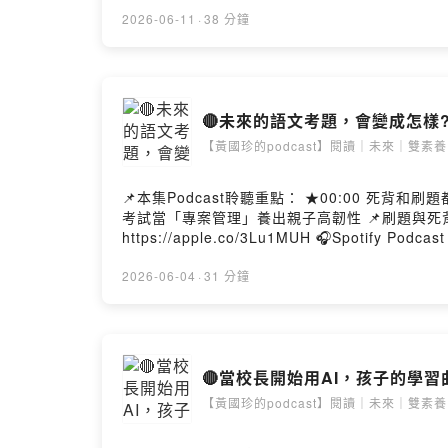
成國際觀的超強教材 ★ 12:15 孩子滑抖音，父母可以怎麼辦？
依橙醫師 蔡依橙醫師（I-Chen Tsai, M
2026-06-11
·
38 分鐘
術寫作、簡報及個人品牌經營策略。他同時活躍於時事評論、閱讀筆記與素養教育。 ★主持人
者。 透過一年200場演講與教育現場對話，深
Hosting provided by SoundOn
【黃國珍的podcast】閱讀｜未來｜雙素養
📌本集Podcast聆聽重點： ★00:00 死背和
考試當「專案管理」養出親子高韌性 📌刷題與死背無法面對素養導向的考試？黃國珍：未來會考的九大素養題型｜翻轉教育 🎧APPLE Podcast
https://apple.co/3Lu1MUH 🎧Spotify Podcast https:
力的第一品牌: 《品學堂閱讀學習系統》 立刻申請帳號有優惠: ht
來賓：丘美珍老師 品學堂文化長|專欄作家。著
2026-06-04
·
31 分鐘
曾任：《經理人月刊》總編輯 《數位時代》編輯
🔴當校長開始用AI，孩子的學習曲線
【黃國珍的podcast】閱讀｜未來｜雙素養