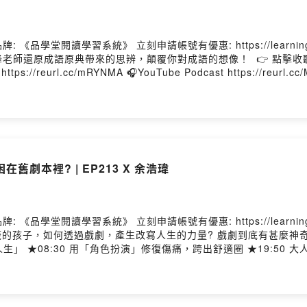
學習系統》 立刻申請帳號有優惠: https://learning.wisdomhall.c
思辨，顛覆你對成語的想像！ 👉 點擊收聽: 🎧APPLE Podcast
reurl.cc/mRYNMA 🎧YouTube Podcast https://reurl.cc/MjXM33 📌收聽重點： ★00:
的高級酸 ★14:40 從成語神還原，練就你的獨立思辨力 ★本集來賓：祁立峰老師 立峰老
學、文學理論以及辭賦。他曾獲臺北文學獎等文學獎項，除學術論文
文的智慧與應用。 ★主持人：黃國珍老師 品學堂創辦人，《閱讀理解》學習誌總編
現場對話，深耕閱讀素養，為課堂注入跨域創意與深度思考，許願學
🔴當你成為問題人物，也許只是困在舊劇本裡? | EP213 X 余浩瑋
習系統》 立刻申請帳號有優惠: https://learning.wisdomhall.com
透過戲劇，產生改寫人生的力量? 戲劇到底有甚麼神奇魔力?一起來聽! 📌本集P
人生」 ★08:30 用「角色扮演」修復傷痛，跨出舒適圈 ★19:50
手
找到自己，理解自己、別人與社會之間的角色關係，繼而能夠擁有信念
啟動「牽風箏的人-全國中介學校戲劇教育輔導支持陪伴計畫」，希望