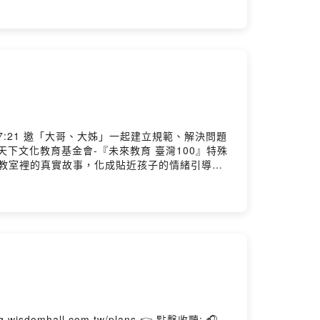
變二》，也曾參與翻譯《反思之峰:體驗教育工作者指
生能成為「面對真實情境、解決真實問題」的終身學
 17:21 邀「大哥、大姊」一起建立規範、解決問題
下文化教育基金會-『未來教育 臺灣100』特殊
把教室裡的真實故事，化成貼近孩子的情緒引導，
g provided by SoundOn
.tw/plans 👉 點擊收聽: 🎧