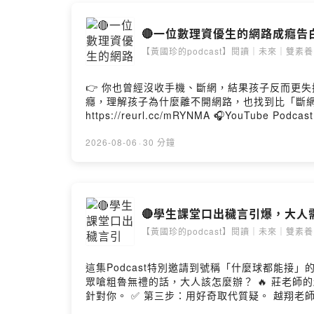
在這樣的時
🔴一位數理資優生的網路成癮告白：真
【黃國珍的podcast】閱讀｜未來｜雙素養
--
Hosting pr
👉 你也曾經沒收手機、斷網，結果孩子反而更
癮，理解孩子為什麼離不開網路，也找到比「斷網」更有效的教養方法。 👉 點擊收聽: 🎧APPLE Podcast https://
https://reurl.cc/mRYNMA 🎧YouTube Podcast https://reurl.cc/MjXM33 📌收聽重點：
三大網癮類型剖析！把「傳說對決」搬進課堂的老師 ★ 27:15 AI時代更需
閱讀學習系統》 立刻申請帳號有優惠: https://learning.wisdomhall.com.tw/pl
2026-08-06
·
30 分鐘
讀過中央大學光電科學與工程學系，因為志趣不
帆心家庭教室」累積超過500場演講，幫助許多孩子走出網路成癮。 ★主持人：黃國珍老師 品學堂創辦人，《閱讀理
場演講與教育現場對話，深耕閱讀素養，為課堂注入跨域
SoundOn
🔴學生課堂口出穢言引爆，大人需要
【黃國珍的podcast】閱讀｜未來｜雙素養
這集Podcast特別邀請到號稱「什麼球都能
眾嗆粗魯無禮的話，大人該怎麼辦？ 🔥 莊老師的超狂「接球法」：幽默化解對立，分享了面對學生挑釁的三個步驟： ✅ 第一步：先接住。 ✅ 第二步：知道他不是在
針對你。 ✅ 第三步：用好奇取代質疑。 越翔老師也提醒，老師要回頭看看自己。當我們被一句話刺痛時，真正受傷的冰山底下更深的自己，運用有力量的自我覺察四
步驟；不只是處理孩子的行為，也理解冰山下的自己。 📌本集Podcast聆聽重點： ★00:00 《鐵拳教育》是戲，現實卻是「正義遲到」的殘酷教室 ★