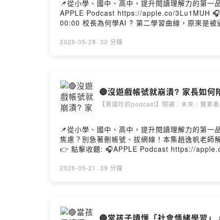
📌從小學、國中、高中，提升閱讀理解力的第一品牌: 《品學堂閱讀學
APPLE Podcast https://apple.co/3Lu1MUH 🎧Spot
00:00 校長為何學AI ? 第二學習曲線，原來是被
_____________________________________ ★本集來賓：陳勇延校長 台灣資深的教育工作者，曾長期擔任國立中興大學附屬高級中學（興大附中）校
校長目前退而不休，積極投入教育諮詢、致力推動 
2026-05-28
·
32 分鐘
導；強調「動機與態度」是學習的核心驅動力。校長經常於平台發表
理解》學習誌總編輯兼設計思考者。 透過一年2
實問題」的終身學習者。 --Hosting provi
🔴沒遊戲帳號就崩潰? 家長如何陪孩
【黃國珍的podcast】閱讀｜未來｜雙素養
📌從小學、國中、高中，提升閱讀理解力的第一品牌: 《品學堂閱讀
焦慮？別急著刪帳號、拔網線！本集趙逸帆老師
👉 點擊收聽: 🎧APPLE Podcast https://apple.co/
聽重點： ★ 00:00 刪帳號如斷社交圈？解密「
好！分齡教養的數位界線指南 _____________________________________ ★本
2026-05-21
·
39 分鐘
過中央大學光電科學與工程學系，因為志趣不合
心家庭教室」累積超過500場演講，幫助許多孩子走出網路成癮。 ★主持人：黃國珍老師 品學堂創辦人，《閱讀理解》學習
演講與教育現場對話，深耕閱讀素養，為課堂注入跨域創
SoundOn
🔴當孩子讀懂「社會情緒學習」，他