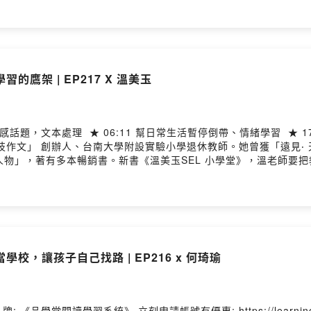
 https://apple.co/3Lu1MUH 🎧Spotify Podcast
小學、國中、高中，提升閱讀理解力的第一品牌: 《品學堂閱讀學習系統》 立刻申請
導研究所，現為自由講師，近十年
現場演說的染俐。他著有暢銷書《遊戲人生72變》、《遊戲人生72
抓住學生注意力。 ★主持人：黃國珍老師 品學堂創辦人，《閱讀理解》學習誌總編
的鷹架 | EP217 X 溫美玉
現場對話，深耕閱讀素養，為課堂注入跨域創意與深度思考，許願學
? 敏感話題，文本處理 ★ 06:11 幫日常生活暫停倒帶、情緒學習 ★
作文」 創辦人、台南大學附設實驗小學退休教師。她曾獲「遠見‧ 天
袖人物」，著有多本暢銷書。新書《溫美玉SEL 小學堂》，溫老師要
學生能成為「面對真實情境、解決真實問題」的終身學習者。 --Hostin
校，讓孩子自己找路 | EP216 x 何琦瑜
習系統》 立刻申請帳號有優惠: https://learning.wisdomhall.com