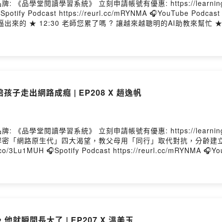
習系統》 立刻申請帳號有優惠: https://learning.wisdomhall.com
ify Podcast https://reurl.cc/mRYNMA 🎧YouTube Podcast https://
逼出來的 ★ 12:30 老師您累了嗎 ? 讓越來越聰明的AI助教來幫忙 ★
長。勇延
AI 科技融入教學。他常分享如何運用 AI 減輕教師負擔、協助
教育專欄，提供教甄口試、學測輔導等實務建議。 ★主持人：黃國珍老師 品學堂創辦人，《
00場演講與教育現場對話，深耕閱讀素養，為課堂注入跨域創意與
ded by SoundOn
子走出網路成癮 | EP208 X 趙逸帆
學習系統》 立刻申請帳號有優惠: https://learning.wisdomhall.c
解密「網路原生代」四大渴望，教父母用「同行」取代對抗，分齡建
3Lu1MUH 🎧Spotify Podcast https://reurl.cc/mRYNMA 🎧YouTub
網路原生代」的四大渴望 ★ 15:20 網路比現實更像自己？看懂孩子的
集來賓：趙逸帆老師 逸帆老師畢業於國立臺北教育大學心理與諮商學系，先前讀
重考轉換跑道，也曾是網路遊戲成癮的過來人。逸帆老師轉換跑道後
誌總編輯兼設計思考者。 透過一年200場
意與深度思考，許願學生能成為「面對真實情境、解決真實問題」的終身學習
就瞬間長大了 | EP207 X 溫美玉