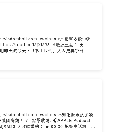
--Hosting provided by
.tw/plans 👉 點擊收聽: 🎧
reurl.cc/MjXM33 📌收聽重點： ★
00 別用昨天教今天，「多工世代」大人更要學習
導師、組長、總務主任，及公辦民營實驗學校校長
le智慧學習設計在教育上的應用，帶領第一線教師與家
過一年200場演講與教育現場對話，深耕閱讀素
對真實情境、解決真實問題」的終身學習者。 --Hosting provided by SoundOn
om.tw/plans 不知怎麼跟孩子談
E Podcast
00 把餐桌話題，變