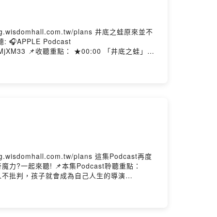
om.tw/plans 井底之蛙原來並不
00 「井底之蛙」竟
師目前是
外，也是專欄作者。立峰老師出版的人文普及、古
生能成為「面對真實情境、解決真實問題」的終身學
.tw/plans 這集Podcast再度
odcast聆聽重點：
 大人不批判，孩子就會成為自己人生的導演
予給承諾。2014年開始，浩瑋老師接觸特殊境
分享專業並培育出更多牽風箏的人，陪伴每個需要