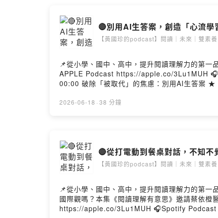
注入跨域創意與深度思考，許願學生能成為「面對真實情境、解決真實問題」的終身學習
https://www.accupass.com/event/260512064
🔴別用AI生答案，創造「心流學習」
SoundOn
【黃國珍的podcast】閱讀｜未來｜雙素養
📌從小學、國中、高中，提升閱讀理解力的第一品牌: 《品學堂閱讀學
APPLE Podcast https://apple.co/3Lu1MUH 🎧Spot
00:00 破除「被取代」的焦慮：別用AI生答案 
_____________________________________ ★本集來賓：施信源老師 施信源老師是臺灣推動資訊融入教學、翻轉教育與數位學習的指標性先鋒教師，
市教育局教資科輔導員以及新北市雲端智慧中心
2026-06-18
·
38 分鐘
等職務。阿源老師也榮獲 2020 年全國師鐸獎、
長迎向 AI 時代的教學增能。 ★主持人：黃國
🔴從打電動到餐桌對話，不知不覺讓
【黃國珍的podcast】閱讀｜未來｜雙素養
📌從小學、國中、高中，提升閱讀理解力的第一品牌: 《品學堂閱讀
國際觀嗎？本集《閱讀理解有意思》邀請蔡依橙醫師，帶您從「吃早餐
https://apple.co/3Lu1MUH 🎧Spotify Podcast https://