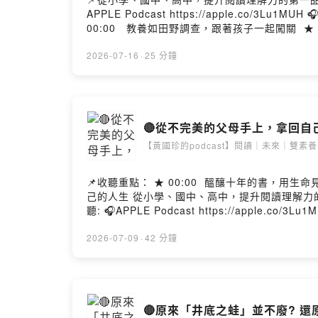
APPLE Podcast https://apple.co/3Lu1MUH 🎧Spot
00:00 教養如田野調查，跟著孩子一起闖關 ★ 07:17 
行長是華文世界深具影響力的親職教育媒體《親子
實體活動的多元教育生態圈。透過文字與媒體力
2026-07-16
·
25 分鐘
人：黃國珍老師 品學堂創辦人，《閱讀理解》學
許願學生能成為「面對真實情境、解決真實問題」的終身學習者
🔴從不完美的父母手上，拿回自己的人
【黃國珍的podcast】閱讀｜未來｜雙素養
📌收聽重點： ★ 00:00 醞釀十年的書，用生命見證陪你走出「童年創傷」 ★ 12:20 無血
己的人生 從小學、國中、高中，提升閱讀理解力的第一品牌: 《品學堂閱讀學習系統》 立刻申請帳號有優惠: https://learning.wisdomhall
聽: 🎧APPLE Podcast https://apple.co/3Lu1MUH 
琦瑜執行長 琦瑜執行長是華文世界深具影響力
電商、Podcast 與實體活動的多元教育生
2026-07-09
·
42 分鐘
的想像。 ★主持人：黃國珍老師 品學堂創辦人
創意與深度思考，許願學生能成為「面對真實情境、解決真實
🔴原