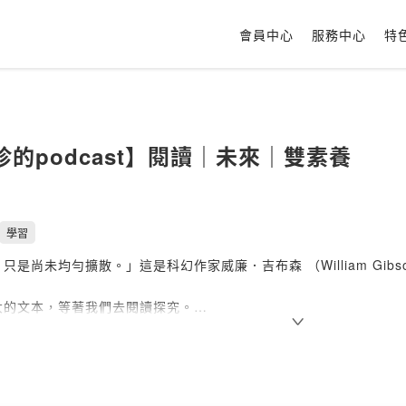
會員中心
服務中心
特
珍的podcast】閱讀｜未來｜雙素養
學習
只是尚未均勻擴散。」這是科幻作家威廉．吉布森 （William Gibs
大的文本，等著我們去閱讀探究。
，紙本閱讀素養還在努力，數位閱讀素養已然登場，「紙本數位閱讀
。