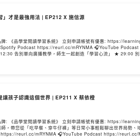
者。 📢第 26 屆花樣戲劇節 今年花樣戲劇節的主題為「存在」 免費索票
2372583360200 演出時間：7 月 8 日至 7 月 19 日。 地點：南海劇場（建國中學對面）。 
才是最強用法 | EP212 X 施信源
習系統》 立刻申請帳號有優惠: https://learning.wisdomhall.com
ify Podcast https://reurl.cc/mRYNMA 🎧YouTube Podcast https://
★ 12:30 告別單向廣播教學，師生一起創造「學習心流」 ★ 29:
現任新北
龍埔辦公室主任。他長期服務於新北市三峽區龍埔國民小學，曾歷任
2023 年程有威先生教育科技獎，近期積極推動 AI 科技與 Goog
珍老師 品學堂創辦人，《閱讀理解》學習誌總編輯兼設計思考者。 透
養，為課堂注入跨域創意與深度思考，許願學生能成為「面
孩子認識這個世界 | EP211 X 蔡依橙
學習系統》 立刻申請帳號有優惠: https://learning.wisdomhall.c
、穿牛仔褲」等日常小事輕鬆聊出世界局勢、培養國際觀！ 👉 點擊收聽: 🎧APPL
reurl.cc/mRYNMA 🎧YouTube Podcast https://reurl.cc/MjXM33 📌收聽重點： ★ 00: