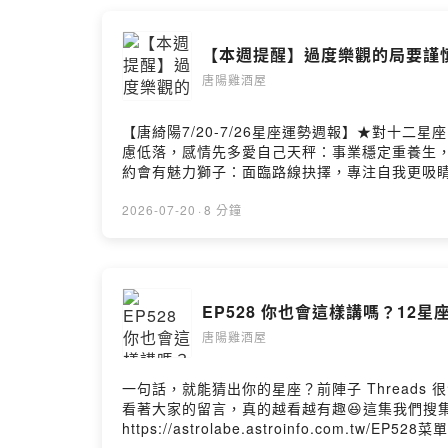
【本週提醒】過度樂觀的局要謹
唐陽雞酒屋
【唐綺陽7/20-7/26星座運勢週報】★對十
慮低落，感情先多愛自己天秤：事業穩定重養生，
約會有魅力獅子：面臨路線抉擇，專注自我更吸睛
蟹：作風偏務實保守，舊愛穩固缺新緣天蠍：聲
2026-07-20
·
8 分鐘
EP528 你也會這樣講嗎？12星
唐陽雞酒屋
一句話，就能猜出你的星座？前陣子 Thread
看著大家的留言，真的越看越有趣😆這集我們搜
https://astrolabe.astroinfo.