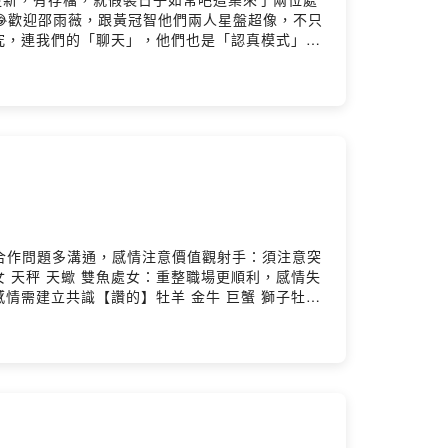
歡迎邵雨薇，跟黃冠智他們兩人星盤超像，不只
，連我們的「聊天」，他們也是「認真模式」😂
不愧是變動星座，還真的難以捉摸🫣聽完這集，
專業摺法？冠智的有趣靈魂追處女男2個月沒進展就…
 #吳思賢 #林思宇 #林敬倫 #黃冠智 主演
開張#來金來號
子：合作問題多溝通，感情注意價值觀射手：須注意突
天秤 天蠍 雙魚處女：重整職場更順利，感情失
需建立共識【讚的】牡羊 金牛 巨蟹 獅子牡
感情獅子：工作能輕鬆完成，感情要以柔克剛