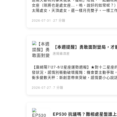
女座（咪將也是處女座…，嗚，說好的如常呢？
太陽處女，天頂處女，還一樣月亮雙子。一樣工
當然也要把握機會聊感情觀，處女男、處女女喜歡
希望處女座在你心裡有平反一點點…（一點點就好
2026-07-31
·
27 分鐘
最難聊的星座是（唐老師崩潰🤣）處女座比你想得還
《來！金來號！》改編自由光真所創作的韓國Kakao W
【本週提醒】勇敢面對變局，才
唐陽雞酒屋
【唐綺陽7/27-8/2星座運勢週報】★對十二
發狀況，感情別衝動破壞魔羯：機會要主動爭取，
衡多變數天秤：新創意帶來突破，感情要小心說話
羊：務實有貴人相助，感情以工作為主金牛：突
2026-07-27
·
7 分鐘
EP530 抗議嗎？難相處星盤誰上