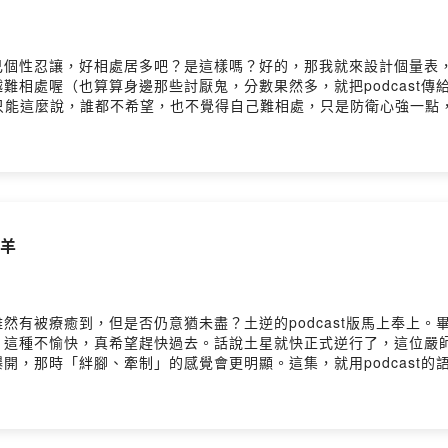
個性忍讓，好相處居多吧？是這樣嗎？好的，那我就來設計個量表，
難相處喔（也算算身邊那些討厭鬼，分數果然多，就把podcast傳
只能這麼說，誰都不希望，也不覺得自己難相處，只是防衛心強一點
ttps://astrolabe.astroinfo.com.tw/EP53
難相位把自己累死對字體排版很講究的月亮處女一針見血的月亮八宮
牡羊
然有被療癒到，但是否仍意猶未盡？土逆的podcast版馬上奉上
，這種不愉快，真希望趕快過去。話說土星就快正式逆行了，這位嚴
開，那時「絆腳、牽制」的感覺會更明顯。這集，就用podcast
牡羊又發生了哪些大事」？一起把這次土逆的磨練，變成成長的養分，我
期💥得過且過的地方終於出問題災難源頭＝自己？火象星座重新找回「
要時刻