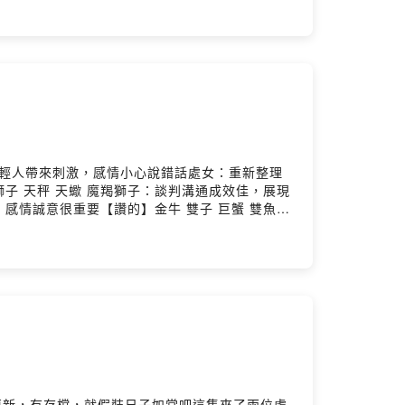
：年輕人帶來刺激，感情小心說錯話處女：重新整理
 天秤 天蠍 魔羯獅子：談判溝通成效佳，展現
情誠意很重要【讚的】金牛 雙子 巨蟹 雙魚金
快雙魚：談合約的好時機，感情溫柔兩相悅
復更新，有存檔，就假裝日子如常吧這集來了兩位處