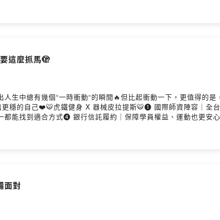
you!!金牛座最高品質靜悄悄生人面前高冷熟人面前滿嘴破爛話獅子座
不要這麼抓馬🫣
播出人生中總有幾個“一時衝動“的瞬間🔥但比起衝動一下，更值得的
穩的自己❤️🐯虎鐵健身 X 器械皮拉提斯🐯➊ 國際師資陣容｜
都能找到適合方式➍ 銀行信託履約｜保障學員權益、運動也更安心唐
2 個月會籍👉預約體驗虎鐵團課：https://lin.ee/tQkDE0
合，火能量那麼強，連自詡有修為的我都發了脾氣（別問，問也不告訴
沒想到，大家的故事如雪片般飛來，原來一聊到衝動，大家都很有感
的事。（精彩到我也被你們嚇到😂）這集先挑十個精彩故事來聊，大
如果大家有興趣，記得敲碗，還有好多精彩投稿可以再做好幾集喔～E
工作有些衝動是人生的轉折點火星強勢位都是先讓別人委屈跑45分
備面對