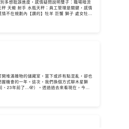
牛：別多想耽誤進度，感情疑問說明雙子：職場暗流
 天蠍 射手 水瓶天秤：員工管理是關鍵，感情
不在規劃內【讚的】牡羊 巨蟹 獅子 處女牡
害羞處女：好運降臨有貴人，感情要多表誠意
打開堆滿雜物的儲藏室，當下或許有點混亂，卻也
把握機會的一年。這次，我們換個方式聊木星獅
、23年前了…🫣）。透過過去來看現在，今年
EP526菜單：11年前、23年前發生什麼事木
不支也被放大（保重身體）水象星座忙碌就是好消