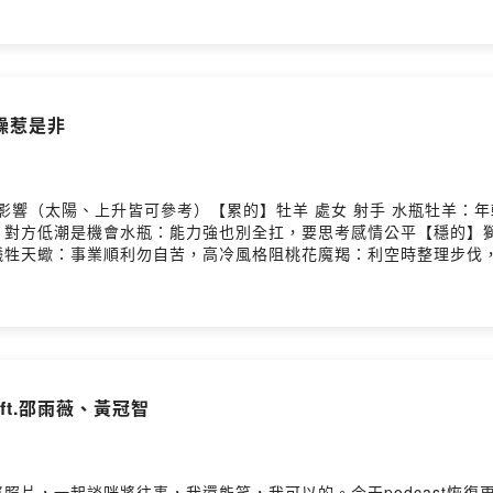
躁惹是非
座的影響（太陽、上升皆可參考）【累的】牡羊 處女 射手 水瓶牡羊
對方低潮是機會水瓶：能力強也別全扛，要思考感情公平【穩的】獅子
牲天蠍：事業順利勿自苦，高冷風格阻桃花魔羯：利空時整理步伐，感
會有好消息，感情魅力擋不住巨蟹：新任務讓人期待，新友誼相處愉
ft.邵雨薇、黃冠智
照片，一起談咪將往事，我還能笑，我可以的。今天podcast恢