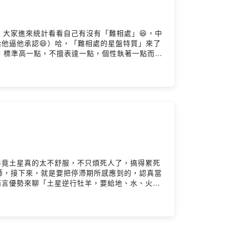
大家進來統計看看自己有沒有「難相處」😆，中
給他逼他承認😄）哈，「難相處的星盤特質」來了
，標準高一點，不擅表達一點，個性執著一點而已
0菜單：網友覺得難相處的太陽星座榜土星巨蟹的孤單感像跟教
直球式溝通的水星星座和天王星有關的怪咖組？
。畢竟土星真的太不舒服，不只煩死人了，搞得累死
師，接下來，就是要把停滯期所感應到的，認真當
的語言優勢來聊「土星逆行牡羊，要給地、水、火、
們可以的，加油！❤️EP529菜單：29歲土星
我是誰」風象星座交友圈大洗牌工作、金錢、健康問