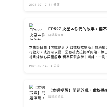
蟹座不說話的時候看吧我早就說過了I told 
2026-07-17
·
54 分鐘
EP527 火星🔥你們的故事，要
唐陽雞酒屋
本集節目由【虎鐵健身 X 器械皮拉提斯】贊助
行動力，或許可以從一堂器械皮拉提斯開始，練出更
地訓練核心與體態➌ 精準客製教學｜團課、一對一
會半年方案｜加贈 1 個月會籍✔ 入會一年方案｜加贈 
「生命中最衝動的時刻」！前陣子火衝刺、火天
2026-07-14
·
54 分鐘
出什麼事？」，誒，腦子既然動了，那就來徵稿吧
來，什麼都敢，做出不少「事後自己都嚇一跳」
動他們的人生吧😉十個故事只是其中一小部分，
命度或在命宮的人🫣只看影片就買房辭年薪千萬
【本週提醒】問題浮現，做好準
（小心被鉗夾）正宮反擊寄劈腿證據給渣男公司
唐陽雞酒屋