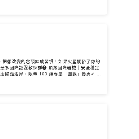
的對不起其實是⋯射手座的慣性失憶（裝的？）
是，把想改變的念頭練成習慣！如果火星觸發了你的
全台最多國際認證教練群➋ 頂級國際器械｜安全穩定
陽雞酒屋・限量 100 組專屬「團課」優惠✔ 入
L㊙️並輸入專屬通關密語 ➠ 一時衝動不如天天運動-
你xd），忍不住想：「人衝動起來，到底還會幹
。💥衝動離職、衝動買房、衝動結婚，人衝動起
家還附上自己的星座跟火星，一起來看火星如何推
P527菜單：受不了被忽略的火星獅子？火星靠近
鐘去上鋼琴課忍過頭才會一次爆發別挑戰太陽巨蟹