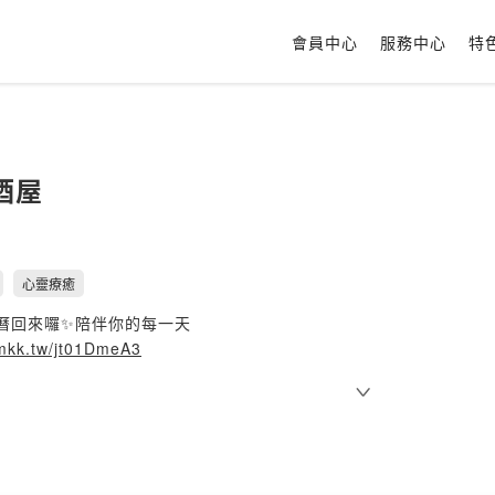
會員中心
服務中心
特
酒屋
心靈療癒
時曆回來囉✨陪伴你的每一天
dmkk.tw/jt01DmeA3
odcast是治失眠，但好多人跟我說聽了睡不著。
不要聽！
更新週報