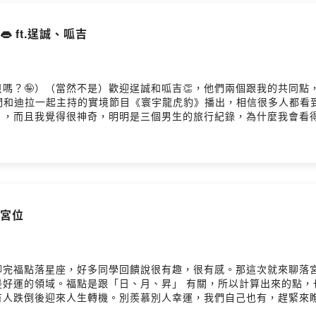
五：更新社會觀察（盡量啦XD）
👄 ft.逞誠、呱吉
綺陽占星幫
唐綺陽官方專屬頻道
etang11
嗎？🤪）（當然不是）歡迎逞誠和呱吉👏，他們兩個跟我的共同點
irstory 發佈，Firstory 讓你輕鬆被世界聽見。
們和迪拉一起主持的實境節目《寰宇龍虎豹》播出，相信很多人都看
），而且我覺得很神奇，明明是三個男生的旅行紀錄，為什麼我會看
宇龍虎豹》，或好奇他們個性的人，一起來感受三位中年男子的魅力吧
都懂會委曲求全又不願意委屈求全男生們旅行在女生眼裡竟然是...
點宮位
聊完福點落星座，好多同學回饋說很有趣，很有感。那這次就來聊落
是好運的領域。福點是跟「日、月、昇」 有關，所以計算出來的點，
有人跌倒後迎來人生轉機。別羨慕別人幸運，我們自己也有，趕緊來
com.tw/EP532菜單：火象宮位當個怪咖就對了？幸運是透過離職💼敵人反