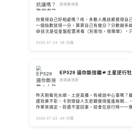
唐陽雞酒屋
你覺得自己好相處嗎？咳，多數人應該都覺得自己
一個指數就得一分，算算自己有幾分？分數越多越
😅這次是從星盤配置來看（別害怕，很簡單），
嘛，通通都是優點呢，別誤解我們好嗎？xd查詢你的星盤：h
練談戀愛的星盤配置太容易「人間清醒」金土困
2026-07-24
·
58 分鐘
EP529 逼你斷捨離🫵土星逆行
唐陽雞酒屋
昨天剛看完水順、土逆直播，有被說中心事嗎？雖
還效果不彰，卡到懷疑人生悲觀覺得遙遙無期…
作業來搞定，若還不當回事，就會在逆行時一一爆
風四大元素什麼課題」？也一起回顧「以前的土逆
回歸😵‍💫人生晚年才懂土星的好災難級的停滯
2026-07-22
·
49 分鐘
題大爆發無法抗拒的衰感（好累）整理根基的重