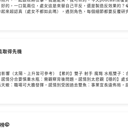
）好的，一口氣兩位，處女這是來替自己平反，還是製造反效果的？
作起來超認真（處女不都如此嗎），遇到角色，每個細節都要反覆研究
的追求方式竟完全相反，一個要欲擒故縱，一個要直球對決…，處女
 🤏）EP531菜單：網友票選最想消失的星座💥連衛生紙都有
會耍浪漫雨薇都在做隱藏版家事-#周興哲 #袁澧林 #邵雨薇 #王識賢
ebtoon人氣漫畫《#梨泰院Class》👉7/31 HBO Max 正式
能取得先機
星座的影響（太陽、上升皆可參考）【累的】雙子 射手 魔羯 水瓶雙
感情分合要慎重水瓶：需觀察背後問題，感情別太悲觀【穩的】處女 
天蠍：職場可大膽發揮，感情別受困過去雙魚：事業宜長遠佈局，感情
發狀況激鬥志，感情不打不相識巨蟹：職場女貴人相助，氣場強不利
榜🤭