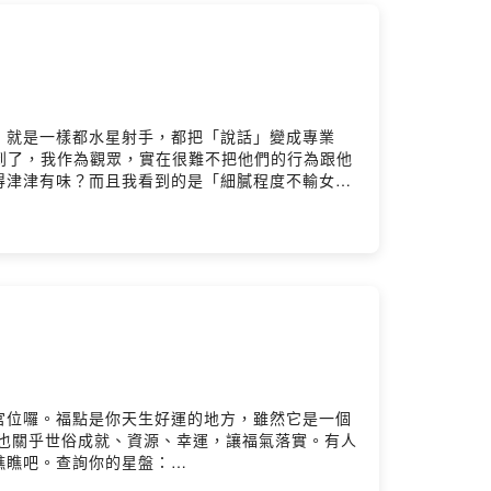
，就是一樣都水星射手，都把「說話」變成專業
到了，我作為觀眾，實在很難不把他們的行為跟他
得津津有味？而且我看到的是「細膩程度不輸女
！😂EP533菜單：當三個水星射手湊在一起
感情中先加分是為了有扣分的本錢？中年男子比想像
宮位囉。福點是你天生好運的地方，雖然它是一個
也關乎世俗成就、資源、幸運，讓福氣落實。有人
瞧瞧吧。查詢你的星盤：
而是你的福星低調的隱藏人脈王👑苦幹實幹成名的土象宮位福