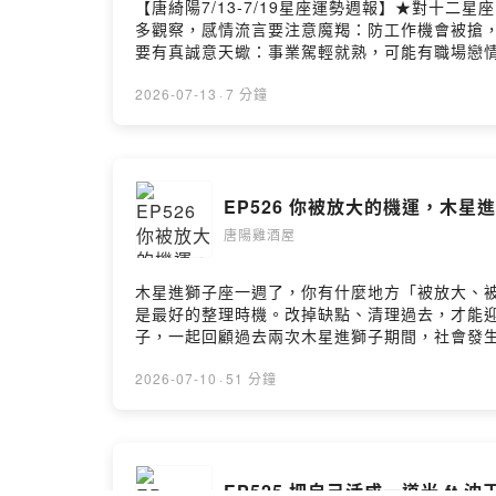
【唐綺陽7/13-7/19星座運勢週報】★對十
多觀察，感情流言要注意魔羯：防工作機會被搶，
要有真誠意天蠍：事業駕輕就熟，可能有職場戀情
羊：忙於助人有累積，受到仰慕可親切巨蟹：頭
2026-07-13
·
7 分鐘
EP526 你被放大的機運，木星
唐陽雞酒屋
木星進獅子座一週了，你有什麼地方「被放大、
是最好的整理時機。改掉缺點、清理過去，才能
子，一起回顧過去兩次木星進獅子期間，社會發生
的木星獅子會在我們的生活中投下什麼事情。這集也
星不只帶來好運？火象星座該高調起來了唐老師秘
2026-07-10
·
51 分鐘
息
EP525 把自己活成一道光 ft.沈