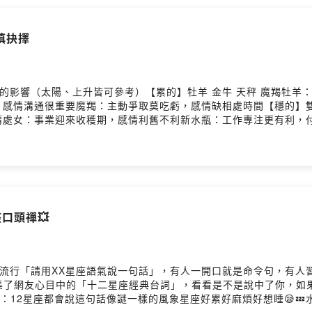
慎抉擇
二星座的影響（太陽、上升皆可參考）【累的】牡羊 金牛 天秤 魔羯牡
感情溝通很重要魔羯：主動爭取莫吃虧，感情缺相處時間【穩的】雙子
處女：事業迎來收穫期，感情利舊不利新水瓶：工作專注更有利，付出
勢仍在勿著急，感情別陷入誘惑射手：事業起伏別投機，桃花紛紛需
座口頭禪💥
s 很流行「請用XX星座語氣說一句話」，有人一開口就是命令句，有
集了網友心目中的「十二星座經典台詞」，看看是不是說中了你，如
com.tw/EP528菜單：12星座都會說這句話像謎一樣的風象星座好累好麻煩好