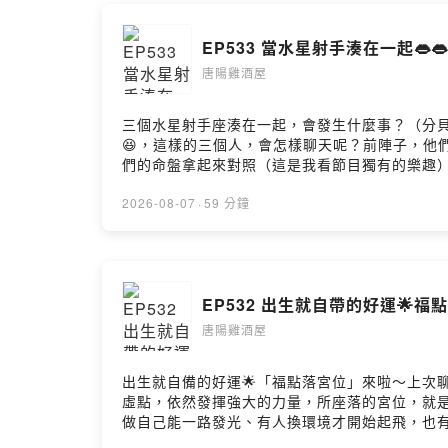
🐧每週二、
EP533 當水星射手湊在一起👄👄
🔎 FB：唐
唐陽雞酒屋
🔎 YT：
🔎 IG：jess
三個水星射手座湊在一起，會發生什麼事？（分貝
*本節目使用 F
😆，這樣的三個人，會怎樣聊天呢？前陣子，他
們的命盤拿起來對照（這是我看節目獨有的樂趣
生」，那麼敏感、脆弱，越看越有趣。也有看《寰
《寰宇龍虎豹》其實是療癒系小心輕放🐸道理我
2026-08-07
·
59 分鐘
中還細膩射手座的預知天線
EP532 出生就自帶的好運🌟福
唐陽雞酒屋
出生就自備的好運🌟「福點落宮位」來啦～上次
虛點，依然發揮強大的力量，所座落的宮位，就
做自己能一路發光、有人換環境才開始起飛，也
https://astrolabe.astroinfo.