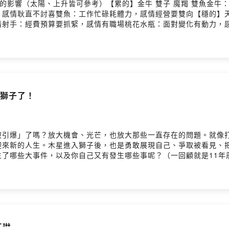
二星座的影響（太陽、上升皆可參考）【累的】金牛 雙子 魔羯 雙魚金
感情耿直不討喜雙魚：工作忙碌耗體力，感情經營要雙向【穩的】天秤
射手：經費預算要抓緊，感情有職場桃花水瓶：面對變化有動力，感情
腦清楚做規劃，感情能解開誤會獅子：生涯轉折斷捨離，感情大方不
進獅子了！
被引爆」了嗎？放大機會、光芒，也放大那些一直存在的問題。就像
迎來新的人生。木星進入獅子後，也是勇敢展現自己、爭取被看見、
了哪些大事件，以及你自己又有發生哪些事呢？（一回顧就是11年前
會分成地、水、火、風星座來聊，接下來你們會遇到哪些課題喔！😉
密計劃公開💥風象星座機運在人群裡土象星座打開塵封的房間體力
玉琳