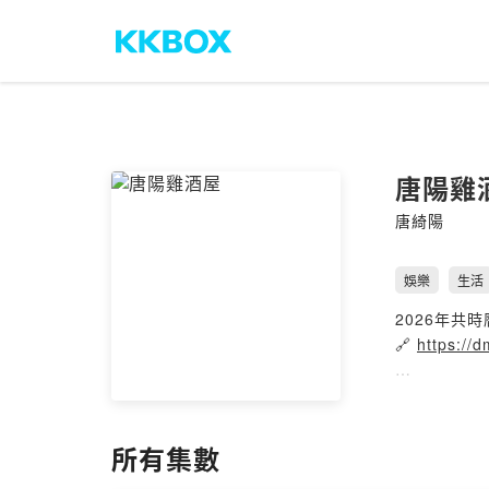
唐陽雞
唐綺陽
娛樂
生活
2026年共
🔗
https://
我以為我的p
好吧，失眠
所有集數
🐧每週日：