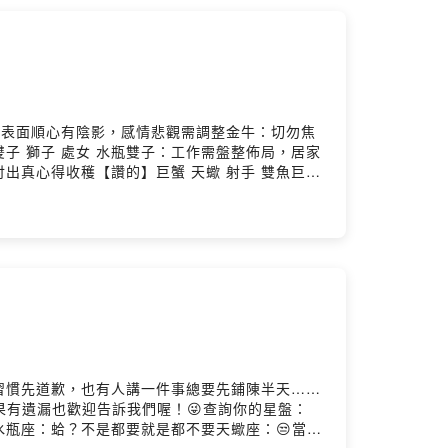
羊：表面順心有陰影，感情悲觀需調整金牛：切勿焦
 獅子 處女 水瓶雙子：工作需盤整佈局，居家
真心得收穫【讚的】巨蟹 天蠍 射手 雙魚巨
慎選雙魚：事業興旺需冷靜，職場戀情可觀察
人習慣先道歉，也有人講一件事總要先鋪陳半天……
果有遺漏也歡迎告訴我們喔！😜查詢你的星盤：
想睡😪💤水瓶座：蛤？不是都要就是都不要天蠍座：😒當巨