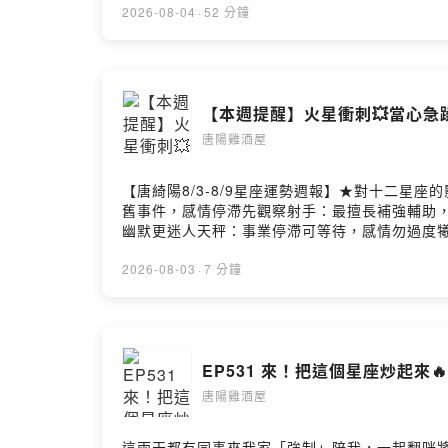
點六宮是江湖傳奇誰的幸運來自於重生之後
2026-08-04
·
52 分鐘
【本週提醒】火星衝刺💥當心急
唐陽雞酒屋
【唐綺陽8/3-8/9星座運勢週報】★對十二星
舊事件，感情停滯先觀察射手：最擅長補強輔助，
幽默更迷人天秤：事業停滯可等待，感情勿過度犧
牛：與年輕人能獲益，有年下戀機會雙子：工作
2026-08-03
·
7 分鐘
EP531 來！把這個星座炒起來🔥
唐陽雞酒屋
這兩天都有同事來我家「強制」陪我，一起翻咪將