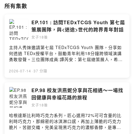
帶給聽眾正面的力量，療癒自己和他人，影響社會。
所有集數
🎧歡迎訂閱本頻道並留言與分享🎧
也歡迎追蹤 🎙中女好卉講🎙
EP.101 : 訪問TEDxTCGS Youth 第七屆
網站
https://www.tcgstalks.com/
策展團隊，與<迷途>世代的跨界青年對話
臉書
https://www.facebook.com/TCGStalks/
IG:
https://www.instagram.com/tcgs.talks/
女子18後
主持人秀妹邀請第七屆 TEDxTCGS Youth 團隊，分享如
Powered by Firstory Hosting
何透過 TEDx授權平台，鼓勵青年利用18分鐘跨領域演講
勇敢發聲。三位團隊成員:譚芮安：第七屆總策展人，希望
透過社團學習人際連結與講者培訓經驗。楊子萱：公關組
成員，想了解大型活動的後勤與媒合。顏辰晏：公關組成
2026-07-14
·
37 分鐘
員，喜歡團隊合作與外部交涉，並在此學習溝通與協調細
節今年主題「迷途 (ASTRAY)」試圖在焦慮時代重新定義
迷失，強調偏離軌道亦是故事起點。團隊放寬年齡與語言
EP.98 校友洪燕妮分享與花相遇〜一場找
限制，提供培訓補助，致力降低門檻，營造友善交流環
回健康與幸福花路的旅程
境。回顧歷屆主題演變，今年陣容由八位青年及知名嘉賓
女子18後
侯宜秀、吳承雲組成。儘管目前面臨講者招募挑戰，團隊
仍以積極心態，面對這場籌備與溝通的考驗。策展是學生
哈根達斯比利時巧克力系列，匠心選用72%可可含量的比
成長的試煉場。成員們在洪幼齡校長的支持下，從缺乏自
利時巧克力，那綿密的冰淇淋口感，再加上薄脆的巧克力
信到學會協調資源與細膩接待。這些幕後點滴，將失敗與
脆片，苦甜交織，完美呈現黑巧克力的濃郁香醇，是專屬
迷惘轉化為成長養分，體現「迷途」精神。活動將於2026
成熟大人系的奢華風味。https://fstry.pse.is/9emmqn