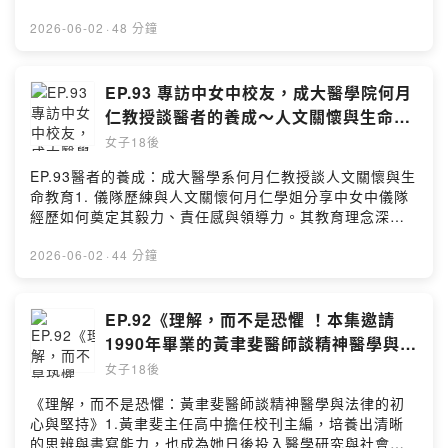
顧者的正念與心態調適身為長期照護者，學姐強調自己必
然，與美麗的世界合為一體。2. 鐵道上的中女學霸青春在
道。留言告訴我你對這一集的想法：
須先保持正向，才能引導父親走出負面情緒。她透過與正
尚未實施九年國教的年代，學姐以接近滿分的優異成績考
2026-06-02
·
48 分鐘
https://open.firstory.me/user/ckuccl4c81sli0827jl16cz
向朋友聊天、閱讀及自我覺察來維持樂觀。退休後她也積
入中女中初中部。她懷念清晨搭普通車從豐原通勤時同學
1p/commentsPowered by Firstory Hosting
極投入校友會，在籌辦「秋旅」等服務中看見校友的精
靜默苦讀的氛圍，以及在椰子樹下草坪享受獨處、熱愛寫
彩。5. 隨緣自在的人生座右銘學姐分享其人生觀為「快樂
作的自由時光。3. 主編天賦與歷史系志願從小展現寫作天
EP.93 專訪中女中校友，成大醫學院何月
生活，樂在工作、隨緣自在，不要太強求」。她鼓勵學妹
賦的林學姐，曾獲全省小說比賽第三名並擔任《中女青
仁教授談醫者的養成～人文關懷與生命教
們孝順父母、友愛手足並充實度日，並送給大家一段充滿
年》主編。受高中歷史老師生動教學的啟發，她毫不猶豫
育
智慧的座右銘：「18歲有自我期待，60歲逍遙自在」。正
女子18後
以台師大歷史系為第一志願，立志讓歷史課變得引人入
念減壓練習 單元最後由劉于新帶來正念練習，引導聽眾透
勝。4. 執教生涯與兩地團圓畢業後學姐任教於台北公立高
EP.93醫者的養成：成大醫學系何月仁教授談人文關懷與生
過呼吸覺察、身體掃描放鬆緊繃。並透過三個反思問題
中，熱衷於關懷學生。後來先生受邀至台南開闢精神科門
命教育1. 儀隊歷練與人文關懷何月仁學姐分享中女中儀隊
（是責任還是期待？能否影響還是試圖控制？未如預期是
診，面臨分居的她，機緣巧合下受台南高商校長邀請南下
經歷如何奠定其毅力、責任感與領導力。其教育理念深受
否代表失敗？），不評價地標記情緒，以清晰心態回歸工
任教台灣史，促成全家在台南團圓，傳為佳話。5. 投身公
成大醫學院創院院長黃崑巖教授啟蒙，強調醫學核心在於
作。留言告訴我你對這一集的想法：
益翻轉弱勢命運受到兒時社會貧困的觀察與師長教誨，學
人文素養與對生命的尊重，而非冷冰冰的醫學知識。2. 培
2026-06-02
·
44 分鐘
https://open.firstory.me/user/ckuccl4c81sli0827jl16cz
姐深信「知識能改變現狀」。她積極投入扶輪社等國際社
育病人的「貴人」醫師學姐期盼每位醫學生都可以是未來
1p/commentsPowered by Firstory Hosting
團，將重心從寫作轉為公益，特別關注弱勢婦幼教育，實
無數病患的「貴人」，因此鼓勵不盲目追求課業成績，而
踐「己欲利而利人，己欲達而達人」的理念。6. 感恩母校
是致力於培養醫師須具備之終身學習、批判性思考與解決
EP.92《理解，而不是恐懼 ！本集邀請
與正念歷史視角學姐感恩中女中為「實現夢想的搖籃」，
問題的能力，這才是真正對生命負責的醫者態度。3. 醫學
1990年畢業的黃聿斐醫師談精神醫學與法
並鼓勵學子有毅力地堅持夢想。節目尾聲由劉于新帶領正
背後的思維與熱忱醫學專業充滿不確定性。學姐強調，醫
律的初心與堅持》
念減壓，引導聽眾從百年歷史視角重新審視當前壓力，放
女子18後
師不能僅依賴檢驗數據，而需透過持續提問、臨床推理與
下控制慾，回歸呼吸安頓身心。留言告訴我你對這一集的
反覆查證，逐步找出病患真正的核心問題；同時，也必須
《理解，而不是恐懼：黃聿斐醫師談精神醫學與法律的初
想法：
懷抱願意為病患多付出一份心力與熱忱的人文關懷。4. 陪
心與堅持》1.黃聿斐主任高中擔任校刊主編，培養出清晰
https://open.firstory.me/user/ckuccl4c81sli0827jl16cz
伴學生跨越挫折現代醫學生多才多藝，卻普遍面臨巨大的
的思辨與書寫能力，也成為她日後投入醫學研究與社會倡