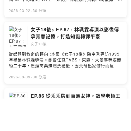
在信仰與職涯中找到自己的節奏與歸屬。本集亮點：青春
期的學業壓力與「上課偷打毛線」的紓壓方式將「高敏
2026-03-22
·
30 分鐘
感」轉化為職場優勢，培養閱讀空氣的能力旅居美國 30
年，學會擁抱差異與多元觀點24 年傳道生活帶來的跨文化
溝通經驗歲月沉澱後，給 18 歲自己的溫柔提醒：「長大就
女子18後> EP.87 : 林珮霖導演以影像傳
會好了」在節目尾聲，邀請你一起透過劉于新的正念冥
承青春記憶，打造知識轉譯平臺
想，溫柔陪伴自己，接納敏感與不完美。Powered by
女子18後
Firstory Hosting
從媒體到教育的轉向 :本集《女子18後》陳宇秀專訪1995
年畢業林珮霖導演。她曾任職TVBS、東森、大愛臺等媒體
約二十年，歷經商業媒體洗禮後，因父母出家修行而反思
內容價值，決定轉向公益與教育題材，盼製作能長久保
存、帶來正向影響的作品傳世。百年儀隊的感動紀錄 :她為
2026-03-09
·
30 分鐘
百年校慶拍攝儀隊紀錄片《重回17》，記錄各地校友齊聚
苦練的過程，創下315萬點閱，喚醒青春記憶。雖影片連結
後來消失令人惋惜，更擔憂的是儀隊現役僅約10人，校友
EP.86 從乖乖牌到百馬女神，數學老師王
成為主要支撐力量。哲學系給的底氣當年考上輔大哲學
貴玲的長跑人生
系，只為北上闖蕩。她認為哲學訓練讓她相信「什麼都能
女子18後
做」，培養跨域與行動力。高中忙於儀隊，成績並非頂
尖，卻收穫難忘的青春歲月，成為日後拍片的重要養分。
第一段｜百馬女神的起跑點本集《女子18後》邀請中女中
打造永續學習平臺創立臺灣智創永續教育學會，是為整合
1991年畢業學妹、興大附農數學老師王貴玲。分享她自
媒體資源、回饋社會。學會以「人話翻譯機」的方式，將