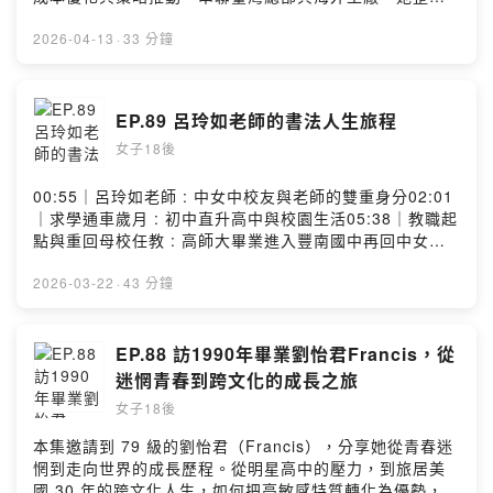
多國資訊，協助各廠提升效率，並透過交流與良性競爭，
強化整體營運績效與決策品質。二、多國工廠管理挑戰與
2026-04-13
·
33 分鐘
優化實務她的工作橫跨印尼、越南等多國，新廠需面對訓
練與法規挑戰，老廠則處理人力與設備問題。透過制度化
管理與跨廠經驗共享，團隊逐步優化流程，提升產效，展
EP.89 呂玲如老師的書法人生旅程
現高度整合與應變能力。三、二十年外派歷練與成長淬鍊
女子18後
自大學畢業後投入外派，她歷經印尼動盪與越南長駐生
活。早期資源匱乏、思鄉壓力沉重，但也培養多元能力與
帶人經驗。從無到有的挑戰歷程，成為她職涯中最重要的
00:55｜呂玲如老師 : 中女中校友與老師的雙重身分02:01
養分與成就來源。四、家庭抉擇與回臺適應歷程為兼顧家
｜求學通車歲月 : 初中直升高中與校園生活05:38｜教職起
庭，她將孩子接至越南生活，維繫家庭完整。回臺後，從
點與重回母校任教 : 高師大畢業進入豐南國中再回中女執
完善支援轉為親力親為，並面對孩子教育適應問題。過程
教10:36｜學習書法起點與歷程 : 退休後開啟書法學習，從
中學會理解與彈性調整，在不完美中找到屬於自己的平衡
挫折到遇見關鍵老師15:08｜書法字體性格學 : 楷書、小
2026-03-22
·
43 分鐘
點。五、挫折養分與人生正念練習學生時期的挫折讓她學
篆、隸書與個性19:04｜教育的初心與價值 : 用週記與學生
會負責與自我規劃，建立持續修正的能力。她鼓勵年輕人
建立連結，低成就到逆轉人生的案例24:51｜贈予中女中校
勇於嘗試、不懼失敗，也建議培養運動與興趣穩定身心。
歌創作書法作品27:28｜寫書法很療癒 : 練氣靜心的修行過
EP.88 訪1990年畢業劉怡君Francis，從
節目最後透過劉于新的辦公室正念減壓練習，引導在壓力
程31:10｜「書畫文墨游於藝」呂玲如、閔秋英書畫聯展地
迷惘青春到跨文化的成長之旅
中找回專注與平靜。Powered by Firstory Hosting
點: 臺中市政府地政局五樓人文藝廊（臺中市西區三民路一
女子18後
段158號），展期:2026年4月2日至5月29日。37:07｜給
18歲的自己 : 不要死讀書，多體驗人生38:30｜劉于新書
本集邀請到 79 級的劉怡君（Francis），分享她從青春迷
法正念冥想引導: 以書法進入呼吸與覺察的靜心練習
惘到走向世界的成長歷程。從明星高中的壓力，到旅居美
Powered by Firstory Hosting
國 30 年的跨文化人生，如何把高敏感特質轉化為優勢，並