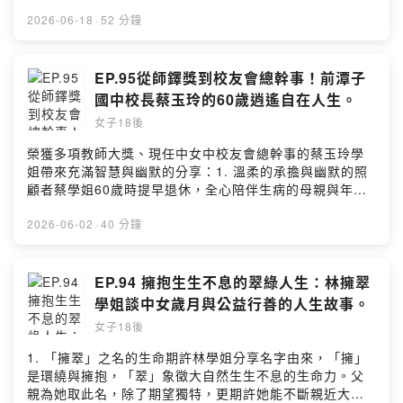
姻破裂的特殊經歷，歷經十年努力修復，重回正常軌道的
務。*善念與人生哲學工作之外，她熱愛旅行並積極維持健
人生學習之路。*30重聚連結與反思擔任畢業30重聚聯絡人
2026-06-18
·
52 分鐘
康體能，實踐「身心靈健康」的人生理念。她相信因果與
的李雅蒂，發現同班同學長大後經歷各自不同的人生，也
善念的力量，勉勵大家以陽光正向的心態迎接每一天，成
有各自的人生課題。她視高中情誼為走出低谷的支柱，希
為傳遞溫暖與希望的力量。節目尾聲由劉于新帶大家做價
望這股正面能量也能陪伴大家走過第二次青春期；並強調
EP.95從師鐸獎到校友會總幹事！前潭子
格博弈的正念練習．留言告訴我你對這一集的想法：
在面對變故時，應接納自己，建立自信並尋求專業協助。*
國中校長蔡玉玲的60歲逍遙自在人生。
https://open.firstory.me/user/ckuccl4c81sli0827jl16cz
堅持守護親子關係李雅蒂為此尋求心理諮商，療癒失婚傷
1p/commentsPowered by Firstory Hosting
女子18後
痛，並立刻展開親子關係修復。即使面臨阻礙，無法見面
及通話，她仍以樂觀形象傳遞關懷，確保孩子明白即便父
榮獲多項教師大獎、現任中女中校友會總幹事的蔡玉玲學
母離異，這份愛也永遠不會改變。*伶珠解析雅蒂的心結專
姐帶來充滿智慧與幽默的分享：1. 溫柔的承擔與幽默的照
家陳伶珠建議嘗試理解前夫立場以解開心結。療癒核心在
顧者蔡學姐60歲時提早退休，全心陪伴生病的母親與年邁
於回歸自身，而非執著於對方的答案。將傷痛轉化為學習
的父親。她幽默地自封為「資深老人心理輔導與行動服務
養分，學會放下恨意，並將心力投入自我照顧與快樂，才
個案公司總經理」，深信「父母陪我們長大，我們陪他終
2026-06-02
·
40 分鐘
能真正走出黑暗。*重塑離婚的人生意義兩位嘉賓強調離婚
老」，將照顧視為充滿愛的專業工作。2. 中女記憶與不服
僅是關係告一段落，而非人生失敗，解除夫妻關係不代表
輸的青春學姐回憶高中段考被「下馬威」的壓力，以及因
要解除父母職責。陳伶珠提醒當面對外界惡意時，應學會
身高遺憾未入儀隊。但她加入文風社培養文學素養、深受
EP.94 擁抱生生不息的翠綠人生：林擁翠
自我保護並尋求專業協助，在變動中維持心靈的穩定與平
音樂老師啟蒙，擔任衛生股長時更帶領班級連拿十週整潔
學姐談中女歲月與公益行善的人生故事。
衡。不是每段婚姻都值得漂亮的再見，有時「沉默的離開
第一，充分展現中女中學生不服輸的精神。3. 從Super教
就是最高品質的結束」。當不再需要一段關係來定義自
女子18後
師到意外的校長之路因不敢解剖青蛙而選擇數學的她，曾
己、證明人生價值時，就能走出情緒風暴。*劉于新正念冥
獲Super、Power教師與師鐸獎。後因人事主任「幫忙報
1. 「擁翠」之名的生命期許林學姐分享名字由來，「擁」
想練習 單元節目透過正念冥想引導聽眾進行情緒標記，協
名」意外考上校長。她主張融入學校文化、信任並充分授
是環繞與擁抱，「翠」象徵大自然生生不息的生命力。父
助釐清真實感受。將複雜情緒拆解、接納。節目鼓勵個人
權主任，用同理心與換位思考領導，深得同仁愛戴。4. 照
親為她取此名，除了期望獨特，更期許她能不斷親近大自
保持「金剛不壞」心態，堅定的走出屬於自己的康莊大