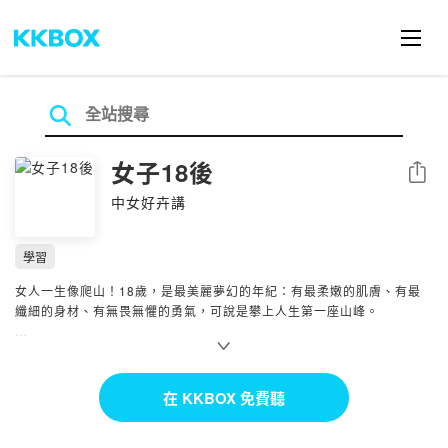
女子18後
分享
中女好卉講
學習
女人一生像爬山！18歲，是最美麗夢幻的年紀：有最柔嫩的肌膚、有最
纖細的身材、有無畏無懼的勇氣，可說是攀上人生第一座山峰。
但女人18歲之後呢？你希望是「智慧往上走、體重往下走？」「負債往
下走、資產往上走？」還是「愛情、麵包全都齊步往上走？ 」
在 KKBOX 免費聽
全球女力當道，「女子18後」邀請各行各業女性同胞，分享職場、家
庭、生命故事，有血有淚，有哭有笑，希望透過來賓「內心話老實說」，