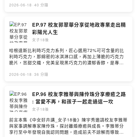
年8月2日在國資圖舉行。節目尾聲，小天使于新帶領聽眾
—— 以上為 Firstory Podcast 廣告 ——內文 : 邀請1988
2026-06-18
·
40 分鐘
進行正念練習，學習覺察呼吸。
年畢業洪燕妮學姐分享精彩人生*從醫護到花藝的人生轉彎
https://www.instagram.com/tedxtcgs/活動時間：2026
從臺大護理、公衛博士到大學副教授，學姊一路在醫護與
年 8 月 2 日（週日）13:00–16:20。活動地點：國立公共
學術領域深耕，卻在人生中途勇敢轉向花藝，開啟全新篇
EP.97 校友郭翠華分享從地政專業走出精
資訊圖書館 國際會議廳。留言告訴我你對這一集的想法：
章。*健康警訊帶來改變長年教學與研究壓力，讓她出現高
彩陽光人生
https://open.firstory.me/user/ckuccl4c81sli0827jl16cz
血壓、肝功能異常及重度脂肪肝等健康問題。當發現自己
1p/commentsPowered by Firstory Hosting
女子18後
無法實踐所教導的健康理念時，她決定停下腳步，重新思
考人生方向。*與花相遇，找到幸福2015年婆婆離世後，家
哈根達斯比利時巧克力系列，匠心選用72%可可含量的比
中留下的花器成為契機，引領她走進花藝世界。花藝帶來
利時巧克力，那綿密的冰淇淋口感，再加上薄脆的巧克力
前所未有的放鬆與喜悅，也讓身心逐漸恢復健康，最終毅
脆片，苦甜交織，完美呈現黑巧克力的濃郁香醇，是專屬
然辭去教職，全心投入花藝創作。*看見生命每個階段的美
成熟大人系的奢華風味。https://fstry.pse.is/9emmqn
洪學姐認為花藝不只是裝飾，而是與生命對話的過程。花
—— 以上為 Firstory Podcast 廣告 ——邀請臺中女中
2026-06-18
·
36 分鐘
朵凋零並非結束，而是轉化與延續的開始，如同人生每個
1980年畢業校友郭翠華學姐分享精彩人生故事。*成長歷程
階段都有其價值，都值得被欣賞與珍惜。*從搭橋到織網的
從女中儀隊培養的自信與儀態，到求學時曾歷經補考挫
幸福平台她創立「與花相遇」品牌，結合花藝、健康、藝
折，她體悟到認真學習的重要，也養成勇於面對挑戰的人
EP.96 校友李雅蒂與陳伶珠分享療癒之路
術與療癒等多元領域，打造跨界交流平台。期盼透過連結
生態度。*專業深耕獲獎肯定返鄉求職期間，在好友建議下
: 當愛不再，和孩子一起走過這一坎
人與資源，讓更多人在生活中找到快樂、成長與幸福的可
考取地政士執照，開啟全新職涯。深耕地政領域三十餘
能。節目尾聲由劉于新帶領正念減壓：與花相遇也和自己
女子18後
年，專精土地開發、財產規劃與稅務服務，並於2024年榮
相遇．留言告訴我你對這一集的想法：
獲臺中市政府「優良地政士」肯定。*工作信念堅守倫理郭
前言本集《中女好卉講_女子18後》陳宇秀邀請校友李雅蒂
https://open.firstory.me/user/ckuccl4c81sli0827jl16cz
學姐強調地政士肩負守護民眾財產的重要責任，必須具備
與家事調解專家陳伶珠，探討離婚療癒與成長。李雅蒂分
1p/commentsPowered by Firstory Hosting
誠信、專業與謹慎態度。她堅守職業倫理，不利用專業資
享行至中年發現自我認同問題，造成前夫不諒解而導致婚
訊投機獲利，而是專注提供客戶最完善且安心的專業服