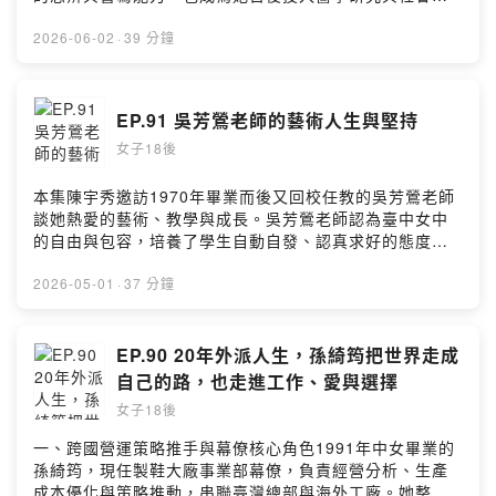
1p/commentsPowered by Firstory Hosting
壓力與挑戰。何教授在校園中透過深度的輔導與關懷，引
議的重要基礎。2.大學五年級見習時，一位思覺失調患者
導他們面對挫折與生涯迷惘，也陪伴他們將初次面對病患
從僵化到清醒的轉變，深深震撼黃主任，也讓她確立投入
2026-06-02
·
39 分鐘
離世的悲痛，轉化為未來行醫與照護病人的養分與力量。
精神醫學的志向。3. 留學美國後，黃主任發現臺灣司法精
5. 給18歲學妹的暖心建議節目最後，學姐勉勵18歲的自己
神鑑定的重點與美國截然不同，為了更清楚知道法官想要
與學妹們：「未來的路還很長，不必過度執著於眼前的得
釐清的鑑定問題，因此攻讀法律碩士，嘗試在精神醫學與
EP.91 吳芳鶯老師的藝術人生與堅持
失。」她也鼓勵大家透過積極參與社團與志工活動，發掘
法律間搭一座橋，同時亦注意到當時精神病犯的監護處分
潛能、探索自我，在每一個當下全力以赴即可。節目尾聲
女子18後
功能不彰，進而倡議監護處分法律的修訂及司法精神醫院
由劉于新的「正念減壓」單元。留言告訴我你對這一集的
的必要。4.黃主任指出，媒體常放大精神病患犯罪事件，
想法：
加深社會汙名；其實多數風險可透過治療、評估與社區支
本集陳宇秀邀訪1970年畢業而後又回校任教的吳芳鶯老師
https://open.firstory.me/user/ckuccl4c81sli0827jl16cz
持有效降低。5.她強調，精神疾病如同生理疾病，應及早
談她熱愛的藝術、教學與成長。吳芳鶯老師認為臺中女中
1p/commentsPowered by Firstory Hosting
就醫與理解；唯有提升社會接納度，才能讓更多患者願意
的自由與包容，培養了學生自動自發、認真求好的態度，
接受治療與重返生活。節目最後由劉于新的正念冥想帶
也讓校友始終以母校為榮。從小熱愛漫畫與插畫，雖然外
領，當遭遇不正義的事情的時候該怎麼利用「正念減壓」
界不看好，她仍靠自學與努力，考進師大美術系，走上藝
2026-05-01
·
37 分鐘
來處理學習。留言告訴我你對這一集的想法：
術之路。在家庭與教學忙碌中，她始終堅持創作，並把繪
https://open.firstory.me/user/ckuccl4c81sli0827jl16cz
畫視為抒壓療癒、整理情緒的重要方式。兒童畫重在自由
1p/commentsPowered by Firstory Hosting
發揮，成人創作則可依個人風格引導，找到屬於自己的藝
EP.90 20年外派人生，孫綺筠把世界走成
術表達。吳芳鶯老師勉勵學妹「愛你所擇，擇你所愛」，
自己的路，也走進工作、愛與選擇
堅持自己、心存善念，把握當下做好每件事。節目最後劉
女子18後
于新透過正念藝術冥想，引導大家用觀察藝術回到內心平
靜。留言想法：
一、跨國營運策略推手與幕僚核心角色1991年中女畢業的
https://open.firstory.me/user/ckuccl4c81sli0827jl16cz
孫綺筠，現任製鞋大廠事業部幕僚，負責經營分析、生產
1p/commentsPowered by Firstory Hosting
成本優化與策略推動，串聯臺灣總部與海外工廠。她整合