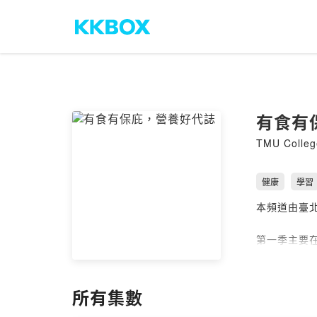
有食有
TMU College
健康
學習
本頻道由臺
第一季主要
--
Hosting pr
所有集數