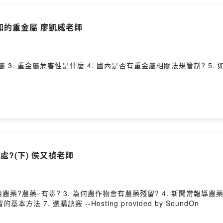
不知的重金屬 廖凱威老師
3. 重金屬危害性是什麼 4. 國內是否有重金屬相關法規管制? 5. 如何減少接
處?(下) 侯又禎老師
使用農藥?農藥=有毒? 3. 為何農作物會有農藥殘留? 4. 新聞常報導
 7. 選購訣竅 --Hosting provided by SoundOn