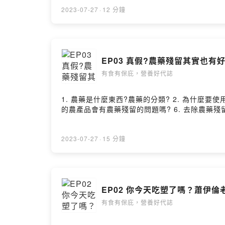
2023-07-27
·
12 分鐘
EP03 真假?農藥殘留其實也有好
有食有保庇，營養好代誌
1. 農藥是什麼東西?農藥的分類? 2. 為什麼要
的農產品會有農藥殘留的問題嗎? 6. 去除農藥殘留的基本方法
2023-07-27
·
15 分鐘
EP02 你今天吃塑了嗎？蕭伊倫
有食有保庇，營養好代誌