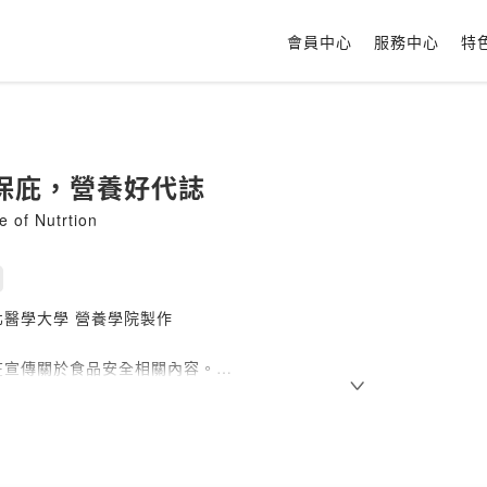
會員中心
服務中心
特
保庇，營養好代誌
 of Nutrtion
北醫學大學 營養學院製作
在宣傳關於食品安全相關內容。
ovided by SoundOn