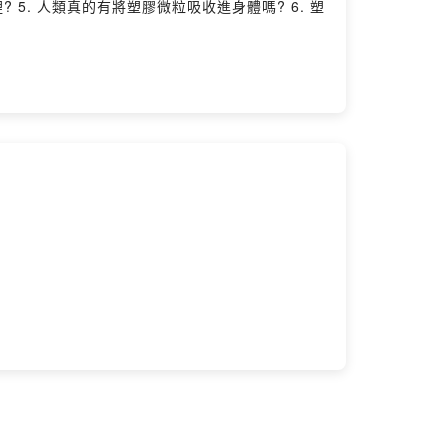
? 5. 人類真的有將塑膠微粒吸收進身體嗎? 6. 塑