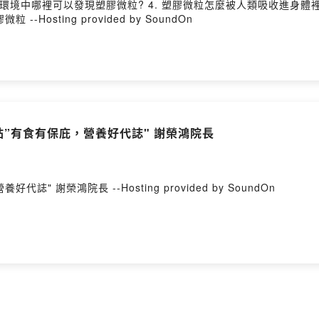
3. 環境中哪裡可以發現塑膠微粒? 4. 塑膠微粒怎麼被人類吸收進身體裡
osting provided by SoundOn
一帖”有食有保庇，營養好代誌" 謝榮鴻院長
" 謝榮鴻院長 --Hosting provided by SoundOn