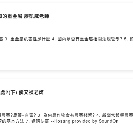
不知的重金屬 廖凱威老師
3. 重金屬危害性是什麼 4. 國內是否有重金屬相關法規管制? 5. 如何減少接
處?(下) 侯又禎老師
使用農藥?農藥=有毒? 3. 為何農作物會有農藥殘留? 4. 新聞常報導
 7. 選購訣竅 --Hosting provided by SoundOn