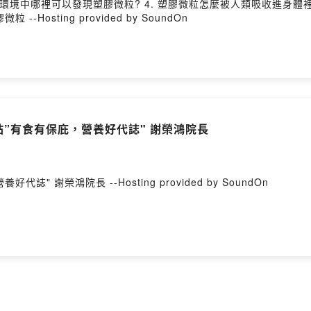
3. 環境中哪裡可以發現塑膠微粒? 4. 塑膠微粒怎麼被人類吸收進身體裡
osting provided by SoundOn
一帖”有食有保庇，營養好代誌" 謝榮鴻院長
" 謝榮鴻院長 --Hosting provided by SoundOn