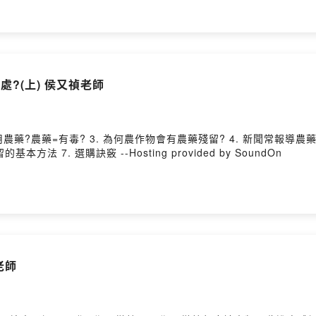
處?(上) 侯又禎老師
使用農藥?農藥=有毒? 3. 為何農作物會有農藥殘留? 4. 新聞常報導
 7. 選購訣竅 --Hosting provided by SoundOn
老師