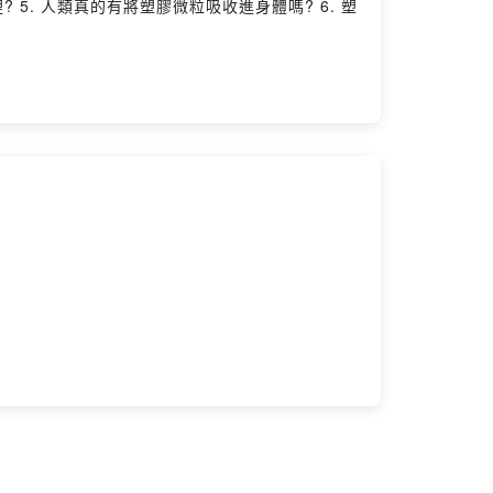
? 5. 人類真的有將塑膠微粒吸收進身體嗎? 6. 塑