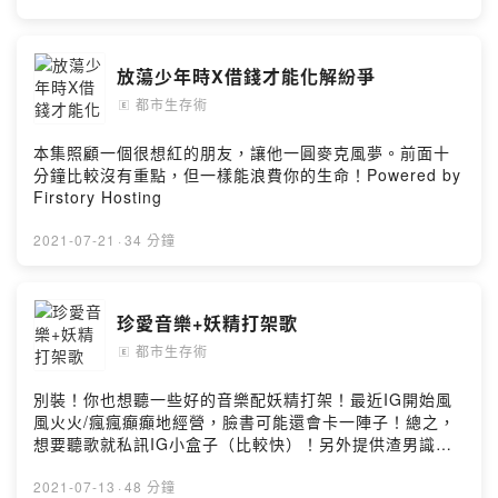
by Firstory Hosting
放蕩少年時X借錢才能化解紛爭
都市生存術
🄴
本集照顧一個很想紅的朋友，讓他一圓麥克風夢。前面十
分鐘比較沒有重點，但一樣能浪費你的生命！Powered by
Firstory Hosting
2021-07-21
·
34 分鐘
珍愛音樂+妖精打架歌
都市生存術
🄴
別裝！你也想聽一些好的音樂配妖精打架！最近IG開始風
風火火/瘋瘋癲癲地經營，臉書可能還會卡一陣子！總之，
想要聽歌就私訊IG小盒子（比較快）！另外提供渣男識
別、憂傷急診、梗圖交流⋯⋯等服務！歡迎使用！記得點
讚！馬英九還我牛！Powered by Firstory Hosting
2021-07-13
·
48 分鐘