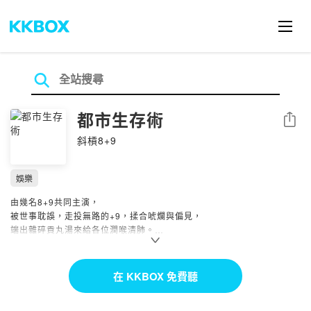
都市生存術
分享
斜槓8+9
娛樂
由幾名8+9共同主演，
被世事耽誤，走投無路的+9，揉合唬爛與偏見，
端出雜碎貢丸湯來給各位潤喉清肺。
力求每周三晚間更新。
如遇恩怨情仇or杯觥交錯，則延後更新。
在 KKBOX 免費聽
FB/IG 請搜尋「斜槓8+9」or「slash8home9」，
社群平台暫時維持（哈）佛係經營，