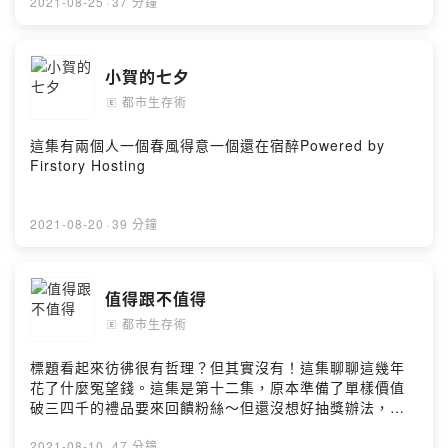
2021-08-25
·
37 分鐘
小賀的七夕
都市生存術
🄴
這集有兩個人一個春風得意一個還在宿醉Powered by
Firstory Hosting
2021-08-20
·
39 分鐘
值得跟不值得
都市生存術
🄴
標題看起來彷彿很有哲理？但其實沒有！這集聊聊這幾年
花了什麼冤望錢。這集是第十二集，原本準備了單樣價值
破三四千的禮品要來回饋粉絲～但還沒想好抽獎辦法，而
且我們只想送妹子！Powered by Firstory Hosting
2021-08-10
·
47 分鐘