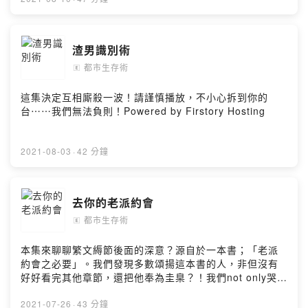
渣男識別術
都市生存術
🄴
這集決定互相廝殺一波！請謹慎播放，不小心拆到你的
台⋯⋯我們無法負則！Powered by Firstory Hosting
2021-08-03
·
42 分鐘
去你的老派約會
都市生存術
🄴
本集來聊聊繁文縟節後面的深意？源自於一本書；「老派
約會之必要」。我們發現多數頌揚這本書的人，非但沒有
好好看完其他章節，還把他奉為圭臬？！我們not only哭哭
but also討論一下⋯⋯為什麼這麼多人會嚮往「老派」，所
以是娛樂與哲學兼具的一集！請搭配謙卑收聽^_^Powered
2021-07-26
·
43 分鐘