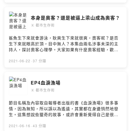
Hosting
本身是奧客？還是被逼上梁山成為奧客？
都市生存術
🄴
鯊魚生下來就會游泳，耿爽生下來就很爽，奧客呢？是否
生下來就眼高於頂，目中無人？本集由兩名涉事未深的主
持人，探討奧客心理學。大家如果有什麼奧客經驗，歡迎
跟我們分享，讓耿爽不爽一會兒！Powered by Firstory
Hosting
2021-06-22
·
37 分鐘
EP4血淚漁場
都市生存術
🄴
節目名稱及內容取自報導者出版的書《血淚漁場》很多事
情，因為無知，所以誤以為遙遠，其實都在身邊悄然地發
生。這集想說些獵奇的故事，或許會重新覺得自己是很幸
福的？Powered by Firstory Hosting
2021-06-16
·
43 分鐘