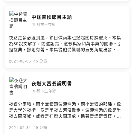
中途置換節目主題
都市生存術
🄴
夜路走多必遇到鬼，節目做兩集也燃起閨房霹靂火。本集
為89說文解字，簡述認錯、道歉與家和萬事興的關聯。引
經據典，擲地有聲。本集從飽受驚嚇的直男角度出發，討
論研議求生之道，緊扣都市生存主題。專供浮沈的都會男
女浪費時間。Powered by Firstory Hosting
2021-06-06
·
45 分鐘
夜遊大富翁說明書
都市生存術
🄴
夜遊分兩種，兩小無猜跟波濤洶湧。兩小無猜的那種，像
是大學的夜衝，像是半夜去河濱散步。波濤洶湧的像是半
夜去闖廢墟，或者是在燈火闌珊處，循著青煙逛青樓。本
集亦可想像為「黑暗版trivago」，簡單介紹各式春色場
所，扮演黑暗角落的一抹微光？p.s節目內容多為節目效
2021-05-31
·
49 分鐘
果，本台絕無煽動善良聽眾觸犯法律，不提供任何魚訊交