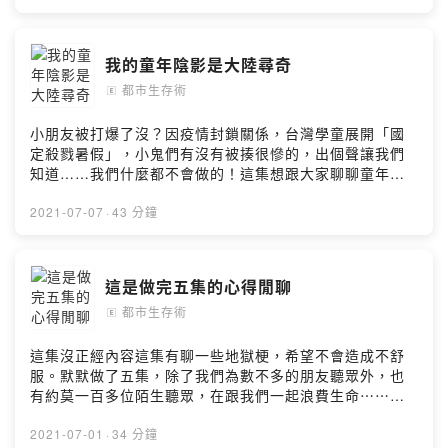
我的童年陰影是大陸尋奇
都市生存術
🄴
小朋友被打爆了沒？因疫情封鎖關係，台灣學童展開「國
定殺戮暑假」，小鬼們有沒有被揍很慘的，出個聲讓我們
知道……我們什麼都不會做的！這集想跟大家聊聊童年的
陰影記憶，風雨千年路，江山萬里情！Powered by
Firstory Hosting
2021-07-07
·
43 分鐘
這是做完五集的心得閒聊
都市生存術
🄴
這集沒正經內容這集有聊一些地獄梗，希望不會造成不舒
服。默默做了五集，除了我們為數不多的朋友聽眾外，也
有約莫一百多位陌生聽眾，在跟我們一起浪費生命⋯⋯這
集簡單聊聊我們遇上了哪些障礙，趁早聊是怕以後忘記，
覺得這些試錯過程是彌足珍貴的。Powered by Firstory
2021-07-01
·
34 分鐘