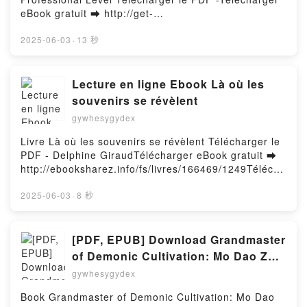
eBook gratuit ➡ http://get-
pdfs.com/fs/livres/147457/1249Télécharger ou lire
en ligne ICAEW ACA Financial Management:
2025-06-03
·
13 秒
Professional Level Livre gratuit (PDF ePub Mobi)
pan .ICAEW ACA Financial Management:
Professional Level PDF, ICAEW ACA Financial
Lecture en ligne Ebook Là où les
Management: Professional Level Epub, ICAEW ACA
souvenirs se révèlent
Financial Management: Professional Level Lire en
gywhesygydex
ligne , ICAEW ACA Financial Management:
Professional Level Audiobook, ICAEW ACA Financial
Livre Là où les souvenirs se révèlent Télécharger le
Management: Professional Level VK, ICAEW ACA
PDF - Delphine GiraudTélécharger eBook gratuit ➡
Financial Management: Professional Level Kindle,
http://ebooksharez.info/fs/livres/166469/1249Télécha
ICAEW ACA Financial Management: Professional
rger ou lire en ligne Là où les souvenirs se révèlent
Level Epub VK, ICAEW ACA Financial Management:
Livre gratuit (PDF ePub Mobi) pan Delphine
2025-06-03
·
8 秒
Professional Level Téléchargement gratuitPowered
Giraud.Là où les souvenirs se révèlent Delphine
by Firstory Hosting
Giraud PDF, Là où les souvenirs se révèlent
Delphine Giraud Epub, Là où les souvenirs se
[PDF, EPUB] Download Grandmaster
révèlent Delphine Giraud Lire en ligne , Là où les
of Demonic Cultivation: Mo Dao Zu
souvenirs se révèlent Delphine Giraud Audiobook, Là
Shi Manhua, Vol. 4 by Mo Xiang
gywhesygydex
où les souvenirs se révèlent Delphine Giraud VK, Là
Tong Xiu, Luo Di Cheng Qiu Full
où les souvenirs se révèlent Delphine Giraud Kindle,
Book Grandmaster of Demonic Cultivation: Mo Dao
Book
Là où les souvenirs se révèlent Delphine Giraud