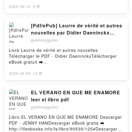
Online The Day I Left You: A Novel Free Book (PDF
blender, 1 feutre à alcool gris, 1 fineliner, 1 crayon
Deryck Whibley Kindle, Walking Disaster: My Life
ePub Mobi) by Caroline BishopThe Day I Left You: A
2025-06-12
·
9 秒
graphite et 1 gomme Medzi-O Lire en ligne , Le kit
Through Heaven and Hell Deryck Whibley Epub VK,
Novel Caroline Bishop PDF, The Day I Left You: A
de l'apprenti mangaka - Tout pour créer ses
Walking Disaster: My Life Through Heaven and Hell
Novel Caroline Bishop Epub, The Day I Left You: A
premiers personnages mangas - Avec 10 feuilles de
Deryck Whibley Free DownloadPowered by Firstory
Novel Caroline Bishop Read Online, The Day I Left
[Pdf/ePub] Leurre de vérité et autres
papier layout, 1 feutre à alcool noir, 1 feutre à alcool
Hosting
You: A Novel Caroline Bishop Audiobook, The Day I
blender, 1 feutre à alcool gris, 1 fineliner, 1 crayon
nouvelles par Didier Daeninckx
Left You: A Novel Caroline Bishop VK, The Day I Left
graphite et 1 gomme Medzi-O Audiobook, Le kit de
téléchargement ebook
gywhesygydex
You: A Novel Caroline Bishop Kindle, The Day I Left
l'apprenti mangaka - Tout pour créer ses premiers
You: A Novel Caroline Bishop Epub VK, The Day I
personnages mangas - Avec 10 feuilles de papier
Livre Leurre de vérité et autres nouvelles
Left You: A Novel Caroline Bishop Free
layout, 1 feutre à alcool noir, 1 feutre à alcool
Télécharger le PDF - Didier DaeninckxTélécharger
DownloadPowered by Firstory Hosting
blender, 1 feutre à alcool gris, 1 fineliner, 1 crayon
eBook gratuit ➡
graphite et 1 gomme Medzi-O VK, Le kit de l'apprenti
http://ebooksharez.info/fs/livres/156463/1255Télécha
mangaka - Tout pour créer ses premiers
rger ou lire en ligne Leurre de vérité et autres
2025-06-09
·
12 秒
personnages mangas - Avec 10 feuilles de papier
nouvelles Livre gratuit (PDF ePub Mobi) pan Didier
layout, 1 feutre à alcool noir, 1 feutre à alcool
Daeninckx.Leurre de vérité et autres nouvelles
blender, 1 feutre à alcool gris, 1 fineliner, 1 crayon
Didier Daeninckx PDF, Leurre de vérité et autres
EL VERANO EN QUE ME ENAMORE
graphite et 1 gomme Medzi-O Kindle, Le kit de
nouvelles Didier Daeninckx Epub, Leurre de vérité et
leer el libro pdf
l'apprenti mangaka - Tout pour créer ses premiers
autres nouvelles Didier Daeninckx Lire en ligne ,
gywhesygydex
personnages mangas - Avec 10 feuilles de papier
Leurre de vérité et autres nouvelles Didier
layout, 1 feutre à alcool noir, 1 feutre à alcool
Daeninckx Audiobook, Leurre de vérité et autres
Libro EL VERANO EN QUE ME ENAMORE Descargar
blender, 1 feutre à alcool gris, 1 fineliner, 1 crayon
nouvelles Didier Daeninckx VK, Leurre de vérité et
PDF - JENNY HANDescargar eBook gratis ➡
graphite et 1 gomme Medzi-O Epub VK, Le kit de
autres nouvelles Didier Daeninckx Kindle, Leurre de
http://filesbooks.info/fs/libro/90530/1254Descargar o