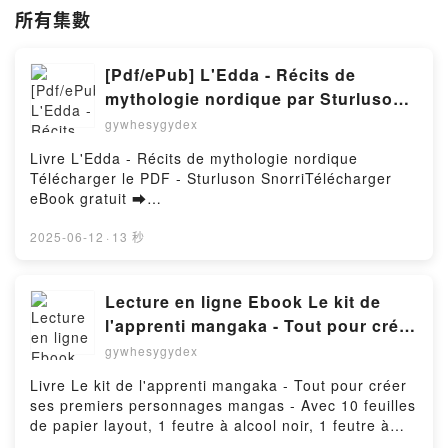
所有集數
[Pdf/ePub] L'Edda - Récits de
mythologie nordique par Sturluson
Snorri téléchargement ebook
gywhesygydex
Livre L'Edda - Récits de mythologie nordique
Télécharger le PDF - Sturluson SnorriTélécharger
eBook gratuit ➡
http://filesbooks.info/fs/livres/1928/1258Télécharger
ou lire en ligne L'Edda - Récits de mythologie
2025-06-12
·
13 秒
nordique Livre gratuit (PDF ePub Mobi) pan
Sturluson Snorri.L'Edda - Récits de mythologie
nordique Sturluson Snorri PDF, L'Edda - Récits de
Lecture en ligne Ebook Le kit de
mythologie nordique Sturluson Snorri Epub, L'Edda -
l'apprenti mangaka - Tout pour créer
Récits de mythologie nordique Sturluson Snorri Lire
ses premiers personnages mangas -
gywhesygydex
en ligne , L'Edda - Récits de mythologie nordique
Avec 10 feuilles de papier layout, 1
Sturluson Snorri Audiobook, L'Edda - Récits de
Livre Le kit de l'apprenti mangaka - Tout pour créer
feutre à alcool noir, 1 feutre à alcool
mythologie nordique Sturluson Snorri VK, L'Edda -
ses premiers personnages mangas - Avec 10 feuilles
Récits de mythologie nordique Sturluson Snorri
blender, 1 feutre à alcool gris, 1
de papier layout, 1 feutre à alcool noir, 1 feutre à
Kindle, L'Edda - Récits de mythologie nordique
fineliner, 1 crayon graphite et 1
alcool blender, 1 feutre à alcool gris, 1 fineliner, 1