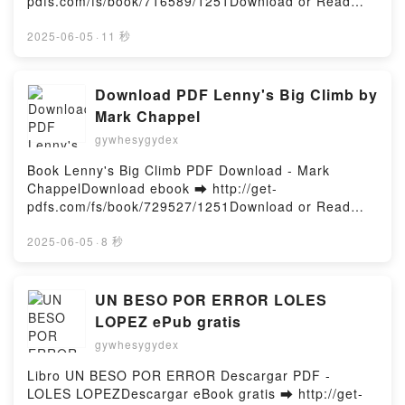
pdfs.com/fs/book/716589/1251Download or Read
Online The Enchanters: A novel Free Book (PDF
ePub Mobi) by James EllroyThe Enchanters: A novel
2025-06-05
·
11 秒
James Ellroy PDF, The Enchanters: A novel James
Ellroy Epub, The Enchanters: A novel James Ellroy
Read Online, The Enchanters: A novel James Ellroy
Download PDF Lenny's Big Climb by
Audiobook, The Enchanters: A novel James Ellroy
Mark Chappel
VK, The Enchanters: A novel James Ellroy Kindle,
gywhesygydex
The Enchanters: A novel James Ellroy Epub VK, The
Enchanters: A novel James Ellroy Free
Book Lenny's Big Climb PDF Download - Mark
DownloadPowered by Firstory Hosting
ChappelDownload ebook ➡ http://get-
pdfs.com/fs/book/729527/1251Download or Read
Online Lenny's Big Climb Free Book (PDF ePub
Mobi) by Mark ChappelLenny's Big Climb Mark
2025-06-05
·
8 秒
Chappel PDF, Lenny's Big Climb Mark Chappel Epub,
Lenny's Big Climb Mark Chappel Read Online,
Lenny's Big Climb Mark Chappel Audiobook, Lenny's
UN BESO POR ERROR LOLES
Big Climb Mark Chappel VK, Lenny's Big Climb Mark
LOPEZ ePub gratis
Chappel Kindle, Lenny's Big Climb Mark Chappel
gywhesygydex
Epub VK, Lenny's Big Climb Mark Chappel Free
DownloadPowered by Firstory Hosting
Libro UN BESO POR ERROR Descargar PDF -
LOLES LOPEZDescargar eBook gratis ➡ http://get-