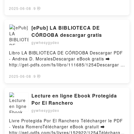
l'apprenti mangaka - Tout pour créer ses premiers
vérité et autres nouvelles Didier Daeninckx Epub VK,
leer en línea EL VERANO EN QUE ME ENAMORE
personnages mangas - Avec 10 feuilles de papier
Leurre de vérité et autres nouvelles Didier
Libro gratuito (PDF ePub Mobi) de JENNY HAN.EL
2025-06-08
·
9 秒
layout, 1 feutre à alcool noir, 1 feutre à alcool
Daeninckx Téléchargement gratuitPowered by
VERANO EN QUE ME ENAMORE JENNY HAN PDF,
blender, 1 feutre à alcool gris, 1 fineliner, 1 crayon
Firstory Hosting
EL VERANO EN QUE ME ENAMORE JENNY HAN
graphite et 1 gomme Medzi-O Téléchargement
Epub, EL VERANO EN QUE ME ENAMORE JENNY
[ePub] LA BIBLIOTECA DE
gratuitPowered by Firstory Hosting
HAN Leer en línea , EL VERANO EN QUE ME
CÓRDOBA descargar gratis
ENAMORE JENNY HAN Audiolibro, EL VERANO EN
gywhesygydex
QUE ME ENAMORE JENNY HAN VK, EL VERANO EN
QUE ME ENAMORE JENNY HAN Kindle, EL VERANO
Libro LA BIBLIOTECA DE CÓRDOBA Descargar PDF
EN QUE ME ENAMORE JENNY HAN Epub VK, EL
- Andrea D. MoralesDescargar eBook gratis ➡
VERANO EN QUE ME ENAMORE JENNY HAN
http://get-pdfs.com/fs/libro/111685/1254Descargar o
Descargar gratisPowered by Firstory Hosting
leer en línea LA BIBLIOTECA DE CÓRDOBA Libro
gratuito (PDF ePub Mobi) de Andrea D. Morales.LA
2025-06-08
·
9 秒
BIBLIOTECA DE CÓRDOBA Andrea D. Morales PDF,
LA BIBLIOTECA DE CÓRDOBA Andrea D. Morales
Epub, LA BIBLIOTECA DE CÓRDOBA Andrea D.
Lecture en ligne Ebook Protegida
Morales Leer en línea , LA BIBLIOTECA DE
Por El Ranchero
CÓRDOBA Andrea D. Morales Audiolibro, LA
gywhesygydex
BIBLIOTECA DE CÓRDOBA Andrea D. Morales VK,
LA BIBLIOTECA DE CÓRDOBA Andrea D. Morales
Livre Protegida Por El Ranchero Télécharger le PDF
Kindle, LA BIBLIOTECA DE CÓRDOBA Andrea D.
- Vesta RomeroTélécharger eBook gratuit ➡
Morales Epub VK, LA BIBLIOTECA DE CÓRDOBA
http://get-pdfs.com/fs/livres/152922/1254Télécharger