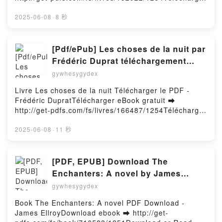
Andrea D. Morales Descargar gratisPowered by
ou lire en ligne Protegida Por El Ranchero Livre
Firstory Hosting
gratuit (PDF ePub Mobi) pan Vesta
2025-06-08
·
8 秒
Romero.Protegida Por El Ranchero Vesta Romero
PDF, Protegida Por El Ranchero Vesta Romero Epub,
Protegida Por El Ranchero Vesta Romero Lire en
[Pdf/ePub] Les choses de la nuit par
ligne , Protegida Por El Ranchero Vesta Romero
Frédéric Duprat téléchargement
Audiobook, Protegida Por El Ranchero Vesta Romero
ebook
gywhesygydex
VK, Protegida Por El Ranchero Vesta Romero Kindle,
Protegida Por El Ranchero Vesta Romero Epub VK,
Livre Les choses de la nuit Télécharger le PDF -
Protegida Por El Ranchero Vesta Romero
Frédéric DupratTélécharger eBook gratuit ➡
Téléchargement gratuitPowered by Firstory Hosting
http://get-pdfs.com/fs/livres/166487/1254Télécharger
ou lire en ligne Les choses de la nuit Livre gratuit
(PDF ePub Mobi) pan Frédéric Duprat.Les choses de
2025-06-08
·
11 秒
la nuit Frédéric Duprat PDF, Les choses de la nuit
Frédéric Duprat Epub, Les choses de la nuit Frédéric
Duprat Lire en ligne , Les choses de la nuit Frédéric
[PDF, EPUB] Download The
Duprat Audiobook, Les choses de la nuit Frédéric
Enchanters: A novel by James
Duprat VK, Les choses de la nuit Frédéric Duprat
Ellroy Full Book
gywhesygydex
Kindle, Les choses de la nuit Frédéric Duprat Epub
VK, Les choses de la nuit Frédéric Duprat
Book The Enchanters: A novel PDF Download -
Téléchargement gratuitPowered by Firstory Hosting
James EllroyDownload ebook ➡ http://get-