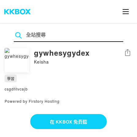
gywhesygydex
分享
Keisha
學習
csgdfitvcajb
Powered by Firstory Hosting
在 KKBOX 免費聽