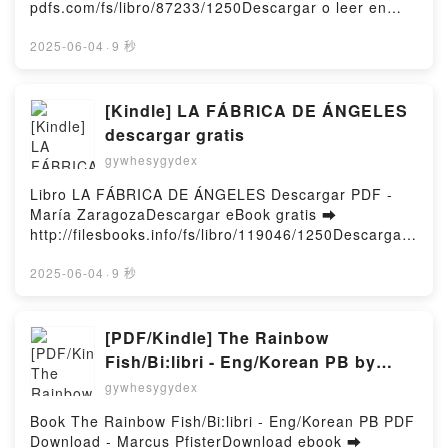
pdfs.com/fs/libro/87233/1250Descargar o leer en
línea UN BESO POR ERROR Libro gratuito (PDF
ePub Mobi) de LOLES LOPEZ.UN BESO POR ERROR
2025-06-04
·
9 秒
LOLES LOPEZ PDF, UN BESO POR ERROR LOLES
LOPEZ Epub, UN BESO POR ERROR LOLES LOPEZ
Leer en línea , UN BESO POR ERROR LOLES LOPEZ
[Kindle] LA FÁBRICA DE ÁNGELES
Audiolibro, UN BESO POR ERROR LOLES LOPEZ
descargar gratis
VK, UN BESO POR ERROR LOLES LOPEZ Kindle, UN
gywhesygydex
BESO POR ERROR LOLES LOPEZ Epub VK, UN
BESO POR ERROR LOLES LOPEZ Descargar
Libro LA FÁBRICA DE ÁNGELES Descargar PDF -
gratisPowered by Firstory Hosting
María ZaragozaDescargar eBook gratis ➡
http://filesbooks.info/fs/libro/119046/1250Descargar
o leer en línea LA FÁBRICA DE ÁNGELES Libro
gratuito (PDF ePub Mobi) de María Zaragoza.LA
2025-06-04
·
9 秒
FÁBRICA DE ÁNGELES María Zaragoza PDF, LA
FÁBRICA DE ÁNGELES María Zaragoza Epub, LA
FÁBRICA DE ÁNGELES María Zaragoza Leer en
[PDF/Kindle] The Rainbow
línea , LA FÁBRICA DE ÁNGELES María Zaragoza
Fish/Bi:libri - Eng/Korean PB by
Audiolibro, LA FÁBRICA DE ÁNGELES María
Marcus Pfister
gywhesygydex
Zaragoza VK, LA FÁBRICA DE ÁNGELES María
Zaragoza Kindle, LA FÁBRICA DE ÁNGELES María
Book The Rainbow Fish/Bi:libri - Eng/Korean PB PDF
Zaragoza Epub VK, LA FÁBRICA DE ÁNGELES María
Download - Marcus PfisterDownload ebook ➡