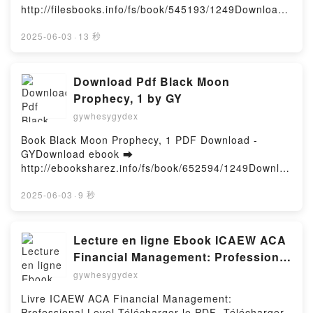
Zaragoza Descargar gratisPowered by Firstory
http://filesbooks.info/fs/book/545193/1249Download
Hosting
or Read Online The Rainbow Fish/Bi:libri -
Eng/Korean PB Free Book (PDF ePub Mobi) by
2025-06-03
·
13 秒
Marcus PfisterThe Rainbow Fish/Bi:libri - Eng/Korean
PB Marcus Pfister PDF, The Rainbow Fish/Bi:libri -
Eng/Korean PB Marcus Pfister Epub, The Rainbow
Download Pdf Black Moon
Fish/Bi:libri - Eng/Korean PB Marcus Pfister Read
Prophecy, 1 by GY
Online, The Rainbow Fish/Bi:libri - Eng/Korean PB
gywhesygydex
Marcus Pfister Audiobook, The Rainbow Fish/Bi:libri
- Eng/Korean PB Marcus Pfister VK, The Rainbow
Book Black Moon Prophecy, 1 PDF Download -
Fish/Bi:libri - Eng/Korean PB Marcus Pfister Kindle,
GYDownload ebook ➡
The Rainbow Fish/Bi:libri - Eng/Korean PB Marcus
http://ebooksharez.info/fs/book/652594/1249Downloa
Pfister Epub VK, The Rainbow Fish/Bi:libri -
d or Read Online Black Moon Prophecy, 1 Free Book
Eng/Korean PB Marcus Pfister Free
(PDF ePub Mobi) by GYBlack Moon Prophecy, 1 GY
2025-06-03
·
9 秒
DownloadPowered by Firstory Hosting
PDF, Black Moon Prophecy, 1 GY Epub, Black Moon
Prophecy, 1 GY Read Online, Black Moon Prophecy,
1 GY Audiobook, Black Moon Prophecy, 1 GY VK,
Lecture en ligne Ebook ICAEW ACA
Black Moon Prophecy, 1 GY Kindle, Black Moon
Financial Management: Professional
Prophecy, 1 GY Epub VK, Black Moon Prophecy, 1
Level
gywhesygydex
GY Free DownloadPowered by Firstory Hosting
Livre ICAEW ACA Financial Management:
Professional Level Télécharger le PDF -Télécharger