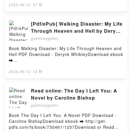
Sturluson Snorri Epub VK, L'Edda - Récits de
crayon graphite et 1 gomme Télécharger le PDF -
2025-06-12
·
27 秒
mythologie nordique Sturluson Snorri
Medzi-OTélécharger eBook gratuit ➡
Téléchargement gratuitPowered by Firstory Hosting
http://filesbooks.info/fs/livres/159398/1258Télécharg
er ou lire en ligne Le kit de l'apprenti mangaka -
[Pdf/ePub] Walking Disaster: My Life
Tout pour créer ses premiers personnages mangas -
Through Heaven and Hell by Deryck
Avec 10 feuilles de papier layout, 1 feutre à alcool
Whibley download ebook
gywhesygydex
noir, 1 feutre à alcool blender, 1 feutre à alcool gris,
1 fineliner, 1 crayon graphite et 1 gomme Livre
Book Walking Disaster: My Life Through Heaven and
gratuit (PDF ePub Mobi) pan Medzi-O.Le kit de
Hell PDF Download - Deryck WhibleyDownload ebook
l'apprenti mangaka - Tout pour créer ses premiers
➡
personnages mangas - Avec 10 feuilles de papier
http://ebooksharez.info/fs/book/716251/1257Downloa
layout, 1 feutre à alcool noir, 1 feutre à alcool
d or Read Online Walking Disaster: My Life Through
2025-06-12
·
12 秒
blender, 1 feutre à alcool gris, 1 fineliner, 1 crayon
Heaven and Hell Free Book (PDF ePub Mobi) by
graphite et 1 gomme Medzi-O PDF, Le kit de
Deryck WhibleyWalking Disaster: My Life Through
l'apprenti mangaka - Tout pour créer ses premiers
Heaven and Hell Deryck Whibley PDF, Walking
Read online: The Day I Left You: A
personnages mangas - Avec 10 feuilles de papier
Disaster: My Life Through Heaven and Hell Deryck
Novel by Caroline Bishop
layout, 1 feutre à alcool noir, 1 feutre à alcool
Whibley Epub, Walking Disaster: My Life Through
blender, 1 feutre à alcool gris, 1 fineliner, 1 crayon
gywhesygydex
Heaven and Hell Deryck Whibley Read Online,
graphite et 1 gomme Medzi-O Epub, Le kit de
Walking Disaster: My Life Through Heaven and Hell
Book The Day I Left You: A Novel PDF Download -
l'apprenti mangaka - Tout pour créer ses premiers
Deryck Whibley Audiobook, Walking Disaster: My Life
Caroline BishopDownload ebook ➡ http://get-
personnages mangas - Avec 10 feuilles de papier
Through Heaven and Hell Deryck Whibley VK,
pdfs.com/fs/book/730461/1257Download or Read
layout, 1 feutre à alcool noir, 1 feutre à alcool
Walking Disaster: My Life Through Heaven and Hell