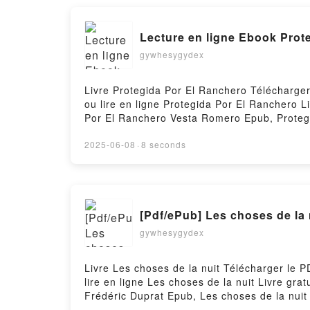
Lecture en ligne Ebook Prot
gywhesygydex
Livre Protegida Por El Ranchero Télécharger
ou lire en ligne Protegida Por El Ranchero
Por El Ranchero Vesta Romero Epub, Protegi
Protegida Por El Ranchero Vesta Romero VK
Protegida Por El Ranchero Vesta Romero Tél
2025-06-08
·
8 seconds
[Pdf/ePub] Les choses de la
gywhesygydex
Livre Les choses de la nuit Télécharger le 
lire en ligne Les choses de la nuit Livre gr
Frédéric Duprat Epub, Les choses de la nuit 
Frédéric Duprat VK, Les choses de la nuit Fr