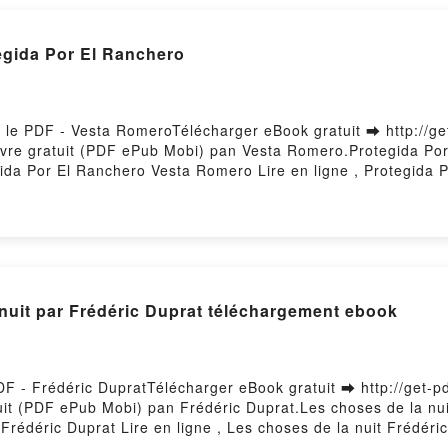
egida Por El Ranchero
 le PDF - Vesta RomeroTélécharger eBook gratuit ➡ http://ge
 Livre gratuit (PDF ePub Mobi) pan Vesta Romero.Protegida P
da Por El Ranchero Vesta Romero Lire en ligne , Protegida
, Protegida Por El Ranchero Vesta Romero Kindle, Protegida
échargement gratuitPowered by Firstory Hosting
 nuit par Frédéric Duprat téléchargement ebook
PDF - Frédéric DupratTélécharger eBook gratuit ➡ http://get-
atuit (PDF ePub Mobi) pan Frédéric Duprat.Les choses de la nu
Frédéric Duprat Lire en ligne , Les choses de la nuit Frédéri
édéric Duprat Kindle, Les choses de la nuit Frédéric Duprat 