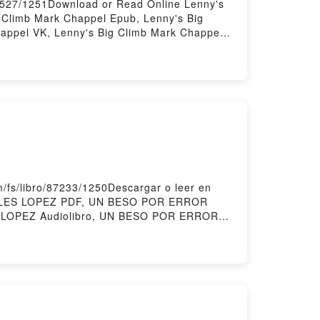
9527/1251Download or Read Online Lenny's
 Climb Mark Chappel Epub, Lenny's Big
appel VK, Lenny's Big Climb Mark Chappel
 by Firstory Hosting
fs/libro/87233/1250Descargar o leer en
LOLES LOPEZ PDF, UN BESO POR ERROR
LOPEZ Audiolibro, UN BESO POR ERROR
pub VK, UN BESO POR ERROR LOLES