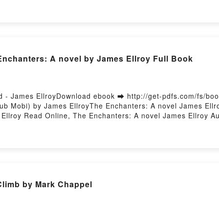
rstory Hosting
nchanters: A novel by James Ellroy Full Book
 - James EllroyDownload ebook ➡ http://get-pdfs.com/fs/b
ub Mobi) by James EllroyThe Enchanters: A novel James Ellr
 Ellroy Read Online, The Enchanters: A novel James Ellroy 
lroy Kindle, The Enchanters: A novel James Ellroy Epub VK, 
limb by Mark Chappel