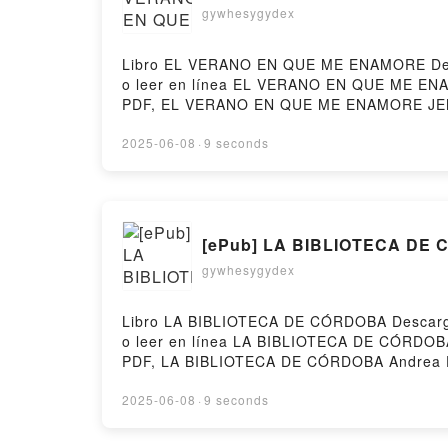
gywhesygydex
Libro EL VERANO EN QUE ME ENAMORE Descar
o leer en línea EL VERANO EN QUE ME E
PDF, EL VERANO EN QUE ME ENAMORE JEN
ENAMORE JENNY HAN Audiolibro, EL VER
VERANO EN QUE ME ENAMORE JENNY HAN Ep
2025-06-08
·
9 seconds
[ePub] LA BIBLIOTECA DE C
gywhesygydex
Libro LA BIBLIOTECA DE CÓRDOBA Descargar 
o leer en línea LA BIBLIOTECA DE CÓRDOBA
PDF, LA BIBLIOTECA DE CÓRDOBA Andrea D.
CÓRDOBA Andrea D. Morales Audiolibro, 
Kindle, LA BIBLIOTECA DE CÓRDOBA Andrea
2025-06-08
·
9 seconds
Firstory Hosting