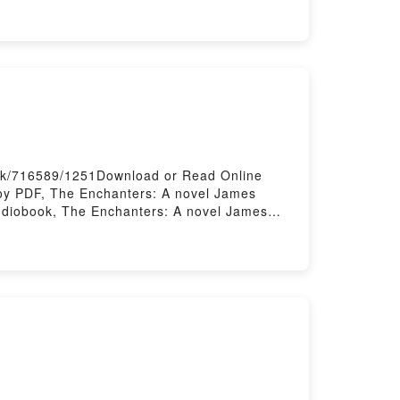
ook/716589/1251Download or Read Online
oy PDF, The Enchanters: A novel James
Audiobook, The Enchanters: A novel James
The Enchanters: A novel James Ellroy Free