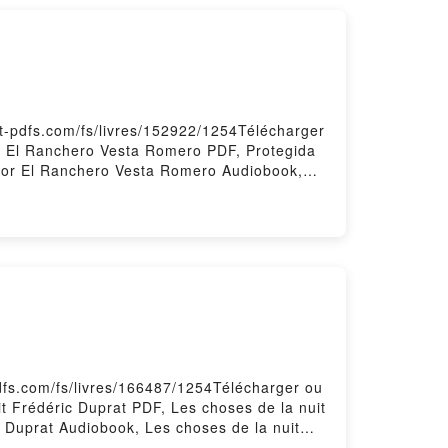
t-pdfs.com/fs/livres/152922/1254Télécharger
or El Ranchero Vesta Romero PDF, Protegida
 Por El Ranchero Vesta Romero Audiobook,
 Por El Ranchero Vesta Romero Epub VK,
pdfs.com/fs/livres/166487/1254Télécharger ou
it Frédéric Duprat PDF, Les choses de la nuit
c Duprat Audiobook, Les choses de la nuit
Epub VK, Les choses de la nuit Frédéric