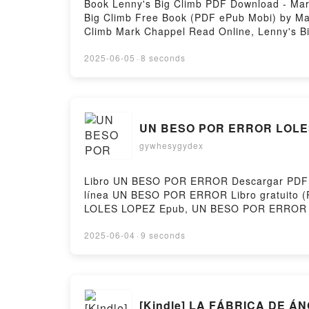
Book Lenny's Big Climb PDF Download - Mar
Big Climb Free Book (PDF ePub Mobi) by Ma
Climb Mark Chappel Read Online, Lenny's B
Kindle, Lenny's Big Climb Mark Chappel Ep
2025-06-05
·
8 seconds
UN BESO POR ERROR LOLES
gywhesygydex
Libro UN BESO POR ERROR Descargar PDF - 
línea UN BESO POR ERROR Libro gratuit
LOLES LOPEZ Epub, UN BESO POR ERROR L
LOLES LOPEZ VK, UN BESO POR ERROR LO
LOPEZ Descargar gratisPowered by Firstory
2025-06-04
·
9 seconds
[Kindle] LA FÁBRICA DE ÁN