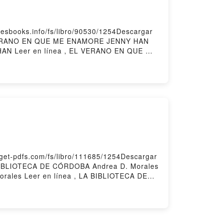
books.info/fs/libro/90530/1254Descargar
L VERANO EN QUE ME ENAMORE JENNY HAN
 Leer en línea , EL VERANO EN QUE ME
UE ME ENAMORE JENNY HAN Kindle, EL
gar gratisPowered by Firstory Hosting
et-pdfs.com/fs/libro/111685/1254Descargar
A BIBLIOTECA DE CÓRDOBA Andrea D. Morales
ales Leer en línea , LA BIBLIOTECA DE
LIOTECA DE CÓRDOBA Andrea D. Morales
. Morales Descargar gratisPowered by