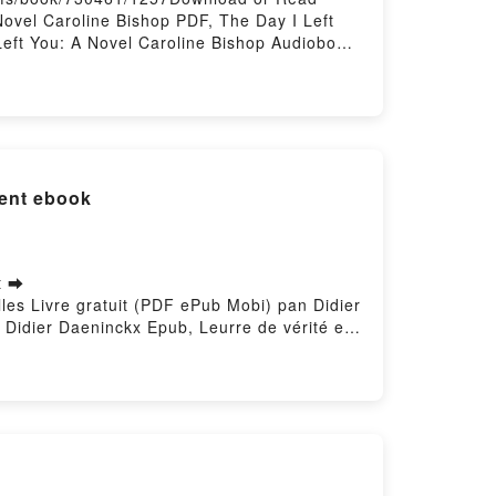
ovel Caroline Bishop PDF, The Day I Left
Left You: A Novel Caroline Bishop Audiobook,
Day I Left You: A Novel Caroline Bishop
ment ebook
t ➡
lles Livre gratuit (PDF ePub Mobi) pan Didier
 Didier Daeninckx Epub, Leurre de vérité et
diobook, Leurre de vérité et autres nouvelles
tres nouvelles Didier Daeninckx Epub VK,