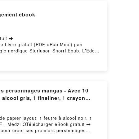
échargement ebook
tuit ➡
que Livre gratuit (PDF ePub Mobi) pan
gie nordique Sturluson Snorri Epub, L'Edda -
rluson Snorri Audiobook, L'Edda - Récits de
 L'Edda - Récits de mythologie nordique
itPowered by Firstory Hosting
iers personnages mangas - Avec 10
 alcool gris, 1 fineliner, 1 crayon
 papier layout, 1 feutre à alcool noir, 1
 PDF - Medzi-OTélécharger eBook gratuit ➡
ut pour créer ses premiers personnages
ol gris, 1 fineliner, 1 crayon graphite et 1