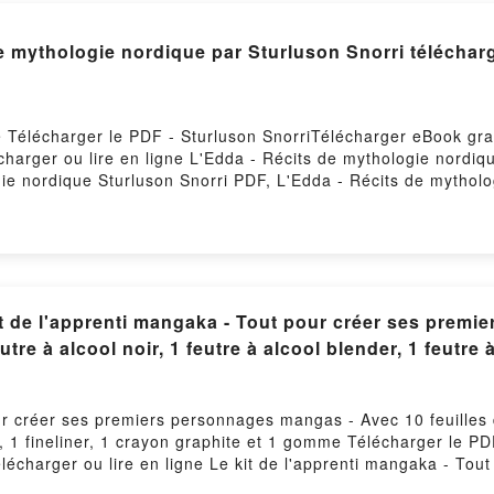
'Edda - Récits de mythologie nordique par Sturluson Snorri tél
e Télécharger le PDF - Sturluson SnorriTélécharger eBook gra
lécharger ou lire en ligne L'Edda - Récits de mythologie nordi
gie nordique Sturluson Snorri PDF, L'Edda - Récits de mytholo
ri Lire en ligne , L'Edda - Récits de mythologie nordique Stu
Edda - Récits de mythologie nordique Sturluson Snorri Kindle,
e mythologie nordique Sturluson Snorri Téléchargement gratu
it de l'apprenti mangaka - Tout pour créer ses prem
utre à alcool noir, 1 feutre à alcool blender, 1 feutre à
ur créer ses premiers personnages mangas - Avec 10 feuilles de
ris, 1 fineliner, 1 crayon graphite et 1 gomme Télécharger le
Télécharger ou lire en ligne Le kit de l'apprenti mangaka - To
feutre à alcool noir, 1 feutre à alcool blender, 1 feutre à alco