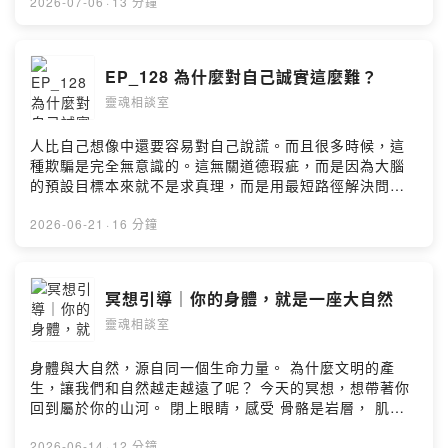
兩人有沒有「一起學習的意願」更為關鍵。這段關係有讓
2026-07-06
·
13 分鐘
你更靠近自己嗎？你在對方面前，敢做出和以往不同的做
法嗎？對方是否跟你一樣，把「幫助彼此一起過更好的人
生」當成共識呢？ - 跟著Rita去旅行- 2026雪士達山療癒
EP_128 為什麼對自己誠實這麼難？
之旅 行程與報名表單：
靈魂相談室
https://forms.gle/ywPebBjvHaS6jeeP8 --Hosting
provided by SoundOn
人比自己想像中還要容易對自己說謊。而且很多時候，這
種欺騙是完全無意識的。這無關道德瑕疵，而是因為大腦
的預設目標本來就不是求真理，而是用最短路徑解決問
題，用最節省能量的方式生存下去。面對自己的現況，我
們就必須承認自己的失誤、損失、引發焦慮，這時大腦會
2026-06-21
·
16 分鐘
自動幫我們啟動防護罩，扭曲認知以保護我們的感受。但
現在已經是集體覺知提升的世代，人早就不是以求生存為
目標，而是以求意義為目標了。對自己誠實，就是一個讓
冥想引導｜你的身體，就是一座大自然
大腦認知「系統更新」的步驟。 本集就來聊聊如何透過日
靈魂相談室
常生活的練習，建立「對自己誠實」的新系統。 - 靈魂相
談室 2026 第二場小型工作坊：上升星座：靈魂藍圖與人
生方向*時間2026/7/12(日) 14:00-17:00 台北實體班，前
身體與大自然，源自同一個生命力量。 為什麼文明的產
六位報名享早鳥優惠 報名連結：
生，讓我們和自然越走越遠了呢？ 今天的冥想，想帶著你
https://forms.gle/E41KKWFxNDtn5P546 --Hosting
回到屬於你的山河。 閉上眼睛，感受 骨骼是岩層， 肌肉
provided by SoundOn
是山脈， 血液是河川， 眼睛是日月， 神經元是星星， 呼
吸是風。 閉上眼睛，你就是大自然。 --Hosting provided
2026-06-14
·
12 分鐘