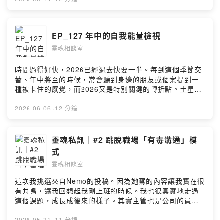
by SoundOn
EP_127 年中的自我能量檢視
靈魂相談室
時間過得好快，2026已經過去快要一半。每到這個季節交
替、年中將至的時候，常會聽到身邊的朋友或個案提到一
種被卡住的感覺，而2026又是特別關鍵的轉折點。土星、
天王、海王、冥王這幾顆時代的大星都陸續在2024-2026
年完成了換星座的大事，2026年是整個能量場從土元素為
2026-06-06
·
12 分鐘
主導轉向風元素與火元素的氛圍。在這新舊交替的年中，
讓我們一起檢視自身的能量狀態，做一些覺察和調整，能
幫我們更好的迎向新的未來！ - ✨星球療癒卡免運中，幫
靈魂私訊｜#2 跳脫職場「有毒溝通」模
助你日常覺察自我。這裡訂購：
式
https://forms.gle/piaMwvx26oiHCjxB8 --Hosting
靈魂相談室
provided by SoundOn
這次我挑選來自Nemo的投稿。因為她寫的內容讓我實在很
有共鳴，讓我回想起我剛上班的時候。我也很真實地走過
這個課題，成長成後來的樣子。其實主管也是公司的員
工，主管之上也有他的主管，每個階級都背負著任務和壓
2026-05-31
·
11 分鐘