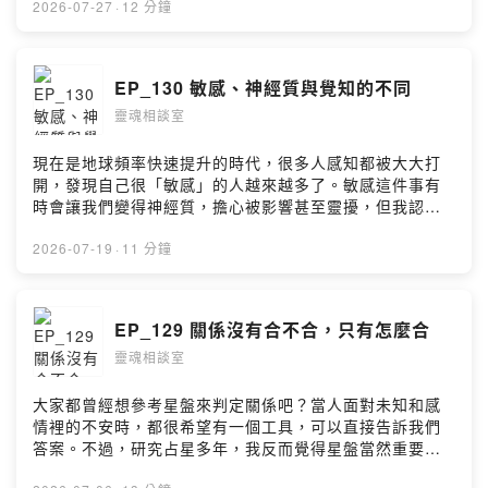
人，會希望有越來越多人相信自己、跟隨自己呢？除了感
2026-07-27
·
12 分鐘
覺有某種收入增加的安全感以外，在靈性上，這件事情完
全沒有任何存在的必要。我們不需要一個老師，不需要尋
找到那一輩子帶領我們的上師。 - 雪士達山行程與報名表
EP_130 敏感、神經質與覺知的不同
單： https://forms.gle/ywPebBjvHaS6jeeP8 美國北加州
靈魂相談室
雪士達山說明會影片： https://youtu.be/ZZw-bDKJuy8?
si=oILZJg-3YXq076qX --Hosting provided by
SoundOn
現在是地球頻率快速提升的時代，很多人感知都被大大打
開，發現自己很「敏感」的人越來越多了。敏感這件事有
時會讓我們變得神經質，擔心被影響甚至靈擾，但我認為
宇宙不可能只是為了創造更多恐懼的驚弓之鳥; 而且如果靈
魂的目的都是為了進化，我們打開感知也不可能只是為了
2026-07-19
·
11 分鐘
感受一大堆我們無能為力的東西。敏感，是為了讓我們長
出覺知，成為更強大穩定的存在。 - 美國北加州雪士達山
線上說明會（免費參加）
EP_129 關係沒有合不合，只有怎麼合
https://forms.gle/LchojnvpC7WFaXjQ7 本次雪士達山行
靈魂相談室
程與報名表單 https://forms.gle/ywPebBjvHaS6jeeP8 --
Hosting provided by SoundOn
大家都曾經想參考星盤來判定關係吧？當人面對未知和感
情裡的不安時，都很希望有一個工具，可以直接告訴我們
答案。不過，研究占星多年，我反而覺得星盤當然重要，
但沒有重要到能幫我們決定人生大事。比起「合不合」，