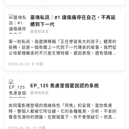
分享實用的方法，如何在困難的情境下回到當下、陪伴自
己。 - 推薦PPA線上課程：【當下的力量：穿越逆境的意
識進化課｜從臨在到行動的12堂身心整合練習】 作者艾克
靈魂私訊｜#1 讓傷痛停在自己，不再延
哈特·托勒 (Eckhart Tolle) 與動中覺察 (Presence
續到下一代
Through Movement) 創始人，金·恩 (Kim Eng) 攜手打
靈魂相談室
造 課程傳送門https://ppa.tw/s/F7473C3B 專屬折扣碼
【RITANOW】結帳輸入再折300元 --Hosting provided
第一則私訊，我選擇暱稱「正在學習長大的孩子」聽眾的
by SoundOn
投稿。這是一個有關上一代到下一代傳承的故事。我們從
父母那裡繼承的不只是生理特徵、基因表現，還有情緒模
式和創傷。但這並不代表我們一定會變得跟父母一樣。更
多時候，所謂的「繼承」，只是我們活出更大力量的跳
2026-05-03
·
8 分鐘
板，從傷痛中轉化並重生。 - 歡迎投稿Dear Rita靈魂私
訊：https://forms.gle/SCuJq3kmwpAzrdsbA 每個月我
會挑選1~2則，在節目中唸出並回覆。 --Hosting
EP_125 焦慮是個愛說謊的系統
provided by SoundOn
靈魂相談室
如同電影裡登場的情緒角色「阿焦」的呈現，當你焦慮
時，整個人都被它所佔據。它的各種推測、分析、不安的
聲音充滿你的頭腦。在那個當下，你不會懷疑它。但其
實，他所說的大部分都不是真的。重點不是「不要焦
慮」，而是開始練習不要完全相信自己的焦慮。 - Dear
2026-04-26
·
10 分鐘