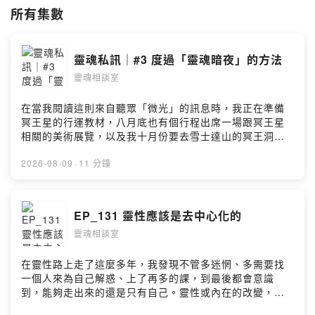
所有集數
靈魂私訊｜#3 度過「靈魂暗夜」的方法
靈魂相談室
在當我閱讀這則來自聽眾「微光」的訊息時，我正在準備
冥王星的行運教材，八月底也有個行程出席一場跟冥王星
相關的美術展覽，以及我十月份要去雪士達山的冥王洞。
我深刻感受舊的自己正在逝去，而我還在等待看到新的
光。冥王星這顆星，與通過黑暗後重生有關，讓我覺得非
2026-08-09
·
11 分鐘
常有感。在黑暗中行走的唯一方法，就是接受並適應黑
暗。放下執著的心，允許舊的自己好好退場。 - 歡迎投稿
Dear Rita靈魂私訊：
EP_131 靈性應該是去中心化的
https://forms.gle/SCuJq3kmwpAzrdsbA 雪士達山旅修
靈魂相談室
報名中：https://forms.gle/ywPebBjvHaS6jeeP8 星球療
癒卡免運中：https://forms.gle/piaMwvx26oiHCjxB8 --
Hosting provided by SoundOn
在靈性路上走了這麼多年，我發現不管多迷惘、多需要找
一個人來為自己解惑、上了再多的課，到最後都會意識
到，能夠走出來的還是只有自己。靈性或內在的改變，說
穿了是主觀且個人化的經歷。那為什麼我們做身心靈的