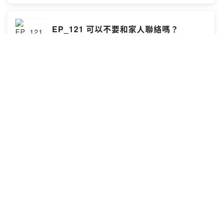
理解轉化為行動！ 課程連結：
https://www.pressplay.cc/link/s/837AE335 結帳輸入折
扣碼「RITA250」可折 $250元 --Hosting provided by
EP_121 可以不要和家人聯絡嗎？
SoundOn
靈魂相談室
農曆年是返鄉團圓的季節，但對有些人來說卻備感壓力。
甚至很多人選擇長期和原生家庭疏遠斷聯。為什麼有些人
選擇和家人斷聯？可以不要和家人聯絡嗎？ 這個問題的關
鍵取決於：你是否真實的走在自我成長的道路上？可以問
問自己：「家人斷聯，有幫助我靠近更真實的自己嗎？」
2026-02-13
·
14 分鐘
「有讓我更有愛嗎？」「保持距離，有讓我更穩定嗎？」
愛，不一定是要綁定在一起，也不一定總是需要完全心意
相通才能成立。有時候愛是空間、愛是界線，愛是為了讓
EP_120 整理內在的人際關係
我們能夠好好呼吸。 - 擁抱內在小孩工作坊：月亮星座 X
靈魂相談室
直覺繪畫 2026/3/12 (四) 14:30~18:00 台北實體 報名連
結：https://forms.gle/Ggx9XLoUQuXHdRbS9 --
Hosting provided by SoundOn
有時你會不會覺得，自己好像有很多個版本？有一個是小
孩子，可能是小時候的你，他容易受傷、很任性。有一個
是成熟理性的人格，他會做分析或是勸阻我們衝動。相對
的是一個有爆發力的你，危機時會跳出來迅速行動、保護
自己。重點不是哪一個是真的我。重點是他們彼此的關
2026-02-01
·
13 分鐘