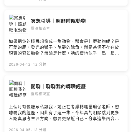
Rita靈魂私訊傳送門：
https://forms.gle/SCuJq3kmwpAzrdsbA 星球療癒卡免
運中：https://forms.gle/piaMwvx26oiHCjxB8 --Hosting
冥想引導｜照顧睡眠動物
provided by SoundOn
靈魂相談室
如果把你的睡眠想像成一隻動物，那會是什麼動物呢？是
可愛的鹿、發光的獅子、陳靜的鯨魚，還是某個不存在於
現實的奇幻動物？無論是什麼，牠的棲地似乎一點一點的
生活、工作、手機、雜念…所侵蝕。從今天開始，讓我們
跟著引導，守護自己的睡眠動物，讓牠得以安然存在。 推
2026-04-12
·
12 分鐘
薦書籍 https://reurl.cc/V2NdXb --Hosting provided by
SoundOn
閒聊｜聊聊我的轉職經歷
靈魂相談室
上個月有位聽眾私訊我，她正在考慮轉職當瑜伽老師，想
聽聽我的經歷，因此有了這一集。今年真的明顯感到更多
人認真思考生涯方向，想要更貼近自己。分享這集內容，
希望給有緣的朋友一點點支持！ - 木星：啟動豐盛工作坊
2026.5.9 下午2:00-5:00 ＊報名表單＊
2026-04-05
·
13 分鐘