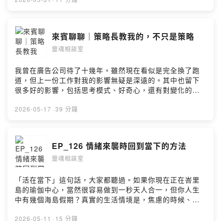
力。只是，有些主管會習慣將自己的壓力轉嫁到下屬身
上。他對你的不耐煩、急躁，源自自己怕工作不在掌控之
中的恐懼。這集內容我會分享一些心法、一些向上管理的
做法，希望能給面臨職場PUA的朋友一些幫助和靈感。 -
來賓聊聊｜策略長教我的，不只是策略
歡迎投稿Dear Rita靈魂私訊：
靈魂相談室
https://forms.gle/SCuJq3kmwpAzrdsbA 星球療癒卡免
運中：https://forms.gle/piaMwvx26oiHCjxB8 --Hosting
provided by SoundOn
我曾在廣告公司待了十幾年。雖然現在看似是完全換了跑
道，但上一份工作對我的影響無疑是深遠的。其中也留下
很多好的影響，包括思考模式、好奇心，還有對變化的允
許。這一集邀請我深深喜愛的前上司，Amy，來到靈魂相
談室聊聊天。這場訪談，不僅是來幫她宣傳一下新書，也
2026-05-17
·
39 分鐘
是我的私心，很想找個藉口再跟這位姐姐好好聊一聊。希
望大家會喜歡這集的內容！ - 好書推薦：Amy的新書 這不
是一本工具書（當然還是可以用它學習行銷），而是一本
EP_126 情緒來襲時回到當下的方法
策略長不藏私的人心洞察筆記。誠品、博客來等各大平台
靈魂相談室
都有販售！ https://reurl.cc/9Wa1dn --Hosting
provided by SoundOn
「活在當下」這句話，大家都聽過。如果你現在正在峇里
島的瑜伽中心，當然很容易做到一秒天人合一，但你人生
中有幾個海島假期？真實的生活情境是，焦慮的時候、失
眠的時候。壓力、情緒都很巨大的時候，「回到當下」聽
起來就是一句心靈雞湯，說得簡單，根本很難做到。本集
2026-05-11
·
15 分鐘