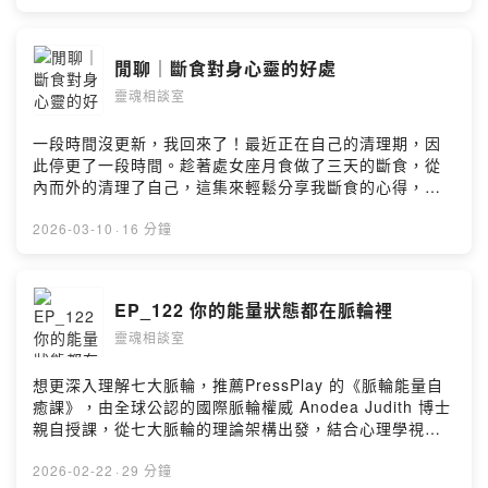
習，聽到內在智慧的聲音。 - 星球療癒卡免運中：
https://forms.gle/piaMwvx26oiHCjxB8 --Hosting
provided by SoundOn
閒聊｜斷食對身心靈的好處
靈魂相談室
一段時間沒更新，我回來了！最近正在自己的清理期，因
此停更了一段時間。趁著處女座月食做了三天的斷食，從
內而外的清理了自己，這集來輕鬆分享我斷食的心得，以
及我感受到的好處。祝大家健康！ --Hosting provided by
SoundOn
2026-03-10
·
16 分鐘
EP_122 你的能量狀態都在脈輪裡
靈魂相談室
想更深入理解七大脈輪，推薦PressPlay 的《脈輪能量自
癒課》，由全球公認的國際脈輪權威 Anodea Judith 博士
親自授課，從七大脈輪的理論架構出發，結合心理學視
角，並整理了 50+ 種可在生活中實踐的小技巧，包含呼
吸、冥想、瑜伽動作、發聲練習與日常覺察方法，讓你把
2026-02-22
·
29 分鐘