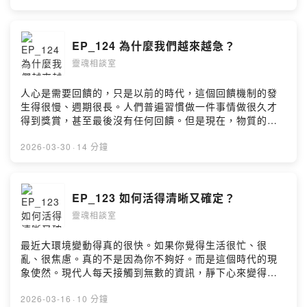
https://forms.gle/ccYv1dcr4HYF6NEp9 原價4000元，
前10名報名早鳥優惠價3800元。期待見到大家！ --
Hosting provided by SoundOn
EP_124 為什麼我們越來越急？
靈魂相談室
人心是需要回饋的，只是以前的時代，這個回饋機制的發
生得很慢、週期很長。人們普遍習慣做一件事情做很久才
得到獎賞，甚至最後沒有任何回饋。但是現在，物質的充
沛和資訊快速，我們可以輕易得到回饋，例如一個短影音
讓我們開心、外送點杯甜甜的飲料、自拍上傳馬上得到誇
2026-03-30
·
14 分鐘
讚。這已經慣壞了大腦。在需要反饋機制的天性下，人類
和動物其實沒有什麼不同，都很容易被制約。成功得到一
次，希望趕快再嚐到甜頭。於是，我們變得越來越急躁、
EP_123 如何活得清晰又確定？
越來越迷失，甚至影響我們從容地感受豐盛和美好的能
靈魂相談室
力。 - 木星：啟動豐盛工作坊 2026.5.9 下午2:00-5:00
報名連結：https://forms.gle/ccYv1dcr4HYF6NEp9 原價
4000元，前10名報名早鳥優惠價3800元。期待見到大
最近大環境變動得真的很快。如果你覺得生活很忙、很
家！ --Hosting provided by SoundOn
亂、很焦慮。真的不是因為你不夠好。而是這個時代的現
象使然。現代人每天接觸到無數的資訊，靜下心來變得困
難，因為你等於在與整個社會的資訊量對抗。想活得清晰
又確定，首先得把每個當下過得清楚， 才能夠一步步練
2026-03-16
·
10 分鐘