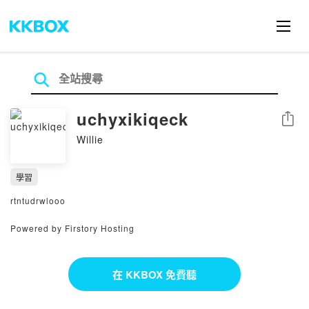
uchyxikiqeck
分享
Willie
學習
rtntudrwlooo
Powered by Firstory Hosting
在 KKBOX 免費聽