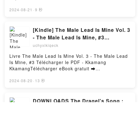
Quin VK, Becky Lynch: The Man: Not Your Average
Read Online Ander & Santi Were Here: A Novel Free
Average Girl Rebecca Quin Kindle, Becky Lynch: The
Book (PDF ePub Mobi) by Jonny Garza VillaAnder &
2024-08-21
·
9 秒
Man: Not Your Average Average Girl Rebecca Quin
Santi Were Here: A Novel Jonny Garza Villa PDF,
Epub VK, Becky Lynch: The Man: Not Your Average
Ander & Santi Were Here: A Novel Jonny Garza Villa
Average Girl Rebecca Quin Free DownloadPowered
Epub, Ander & Santi Were Here: A Novel Jonny
[Kindle] The Male Lead Is Mine Vol. 3
by Firstory Hosting
Garza Villa Read Online, Ander & Santi Were Here: A
- The Male Lead Is Mine, #3
Novel Jonny Garza Villa Audiobook, Ander & Santi
download
uchyxikiqeck
Were Here: A Novel Jonny Garza Villa VK, Ander &
Santi Were Here: A Novel Jonny Garza Villa Kindle,
Livre The Male Lead Is Mine Vol. 3 - The Male Lead
Ander & Santi Were Here: A Novel Jonny Garza Villa
Is Mine, #3 Télécharger le PDF - Kkamang
Epub VK, Ander & Santi Were Here: A Novel Jonny
KkamangTélécharger eBook gratuit ➡
Garza Villa Free DownloadPowered by Firstory
http://filesbooks.info/fs/livres/122887/962Télécharger
Hosting
ou lire en ligne The Male Lead Is Mine Vol. 3 - The
2024-08-20
·
13 秒
Male Lead Is Mine, #3 Livre gratuit (PDF ePub Mobi)
pan Kkamang Kkamang.The Male Lead Is Mine Vol.
3 - The Male Lead Is Mine, #3 Kkamang Kkamang
DOWNLOADS The Dragel's Song :
PDF, The Male Lead Is Mine Vol. 3 - The Male Lead
Episode 16 - Neilson Hewitt, #16
Is Mine, #3 Kkamang Kkamang Epub, The Male Lead
uchyxikiqeck
Is Mine Vol. 3 - The Male Lead Is Mine, #3 Kkamang
Kkamang Lire en ligne , The Male Lead Is Mine Vol.
Livre The Dragel's Song : Episode 16 - Neilson
3 - The Male Lead Is Mine, #3 Kkamang Kkamang
Hewitt, #16 Télécharger le PDF - Chera
Audiobook, The Male Lead Is Mine Vol. 3 - The Male
CarmichaelTélécharger eBook gratuit ➡