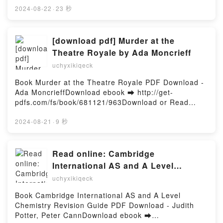
leer en línea PASTRYREVOLUTION Nº 60: LAS
2024-08-22
·
23 秒
CUATRO ESTACIONES DE PASTRYREVOLUTION
Libro gratuito (PDF ePub Mobi) de JOANNA
ARTEIDA.PASTRYREVOLUTION Nº 60: LAS CUATRO
[download pdf] Murder at the
ESTACIONES DE PASTRYREVOLUTION JOANNA
Theatre Royale by Ada Moncrieff
ARTEIDA PDF, PASTRYREVOLUTION Nº 60: LAS
uchyxikiqeck
CUATRO ESTACIONES DE PASTRYREVOLUTION
JOANNA ARTEIDA Epub, PASTRYREVOLUTION Nº
Book Murder at the Theatre Royale PDF Download -
60: LAS CUATRO ESTACIONES DE
Ada MoncrieffDownload ebook ➡ http://get-
PASTRYREVOLUTION JOANNA ARTEIDA Leer en
pdfs.com/fs/book/681121/963Download or Read
línea , PASTRYREVOLUTION Nº 60: LAS CUATRO
Online Murder at the Theatre Royale Free Book
ESTACIONES DE PASTRYREVOLUTION JOANNA
(PDF ePub Mobi) by Ada MoncrieffMurder at the
2024-08-21
·
9 秒
ARTEIDA Audiolibro, PASTRYREVOLUTION Nº 60:
Theatre Royale Ada Moncrieff PDF, Murder at the
LAS CUATRO ESTACIONES DE
Theatre Royale Ada Moncrieff Epub, Murder at the
PASTRYREVOLUTION JOANNA ARTEIDA VK,
Theatre Royale Ada Moncrieff Read Online, Murder
Read online: Cambridge
PASTRYREVOLUTION Nº 60: LAS CUATRO
at the Theatre Royale Ada Moncrieff Audiobook,
International AS and A Level
ESTACIONES DE PASTRYREVOLUTION JOANNA
Murder at the Theatre Royale Ada Moncrieff VK,
Chemistry Revision Guide by Judith
ARTEIDA Kindle, PASTRYREVOLUTION Nº 60: LAS
uchyxikiqeck
Murder at the Theatre Royale Ada Moncrieff Kindle,
CUATRO ESTACIONES DE PASTRYREVOLUTION
Potter, Peter Cann
Murder at the Theatre Royale Ada Moncrieff Epub
Book Cambridge International AS and A Level
JOANNA ARTEIDA Epub VK, PASTRYREVOLUTION
VK, Murder at the Theatre Royale Ada Moncrieff
Chemistry Revision Guide PDF Download - Judith
Nº 60: LAS CUATRO ESTACIONES DE
Free DownloadPowered by Firstory Hosting
Potter, Peter CannDownload ebook ➡
PASTRYREVOLUTION JOANNA ARTEIDA Descargar