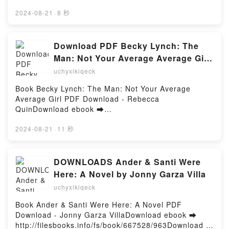
o leer en línea TERROR Libro gratuito (PDF ePub
Mobi) de FERDINAND VON SCHIRACH.TERROR
2024-08-21
·
8 秒
FERDINAND VON SCHIRACH PDF, TERROR
FERDINAND VON SCHIRACH Epub, TERROR
FERDINAND VON SCHIRACH Leer en línea ,
Download PDF Becky Lynch: The
TERROR FERDINAND VON SCHIRACH Audiolibro,
Man: Not Your Average Average Girl
TERROR FERDINAND VON SCHIRACH VK, TERROR
by Rebecca Quin
uchyxikiqeck
FERDINAND VON SCHIRACH Kindle, TERROR
FERDINAND VON SCHIRACH Epub VK, TERROR
Book Becky Lynch: The Man: Not Your Average
FERDINAND VON SCHIRACH Descargar
Average Girl PDF Download - Rebecca
gratisPowered by Firstory Hosting
QuinDownload ebook ➡
http://filesbooks.info/fs/book/704096/963Download or
Read Online Becky Lynch: The Man: Not Your
2024-08-21
·
11 秒
Average Average Girl Free Book (PDF ePub Mobi) by
Rebecca QuinBecky Lynch: The Man: Not Your
Average Average Girl Rebecca Quin PDF, Becky
DOWNLOADS Ander & Santi Were
Lynch: The Man: Not Your Average Average Girl
Here: A Novel by Jonny Garza Villa
Rebecca Quin Epub, Becky Lynch: The Man: Not
uchyxikiqeck
Your Average Average Girl Rebecca Quin Read
Online, Becky Lynch: The Man: Not Your Average
Book Ander & Santi Were Here: A Novel PDF
Average Girl Rebecca Quin Audiobook, Becky Lynch:
Download - Jonny Garza VillaDownload ebook ➡
The Man: Not Your Average Average Girl Rebecca
http://filesbooks.info/fs/book/667528/963Download or