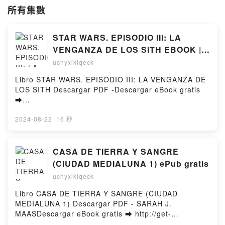
所有集數
STAR WARS. EPISODIO III: LA
VENGANZA DE LOS SITH EBOOK | |
Descargar libro PDF EPUB
uchyxikiqeck
Libro STAR WARS. EPISODIO III: LA VENGANZA DE
LOS SITH Descargar PDF -Descargar eBook gratis
➡
http://ebooksharez.info/fs/libro/90168/964Descargar
o leer en línea STAR WARS. EPISODIO III: LA
2024-08-22
·
16 秒
VENGANZA DE LOS SITH Libro gratuito (PDF ePub
Mobi) de .STAR WARS. EPISODIO III: LA VENGANZA
DE LOS SITH PDF, STAR WARS. EPISODIO III: LA
CASA DE TIERRA Y SANGRE
VENGANZA DE LOS SITH Epub, STAR WARS.
(CIUDAD MEDIALUNA 1) ePub gratis
EPISODIO III: LA VENGANZA DE LOS SITH Leer en
uchyxikiqeck
línea , STAR WARS. EPISODIO III: LA VENGANZA
DE LOS SITH Audiolibro, STAR WARS. EPISODIO III:
Libro CASA DE TIERRA Y SANGRE (CIUDAD
LA VENGANZA DE LOS SITH VK, STAR WARS.
MEDIALUNA 1) Descargar PDF - SARAH J.
EPISODIO III: LA VENGANZA DE LOS SITH Kindle,
MAASDescargar eBook gratis ➡ http://get-
STAR WARS. EPISODIO III: LA VENGANZA DE LOS
pdfs.com/fs/libro/90445/964Descargar o leer en