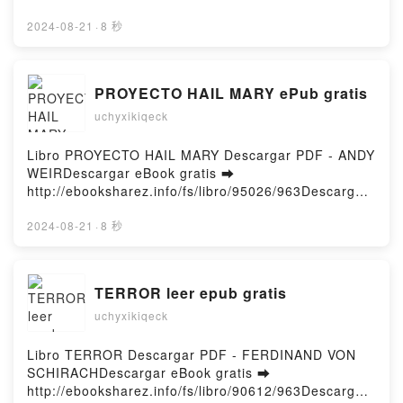
in Peace and War, 1969-2023 Paul de Zulueta,
or Read Online The Shetland 'Bus' Free Book (PDF
Simon Doughty Read Online, Those Must Be The
ePub Mobi) by Stephen WynnThe Shetland 'Bus'
2024-08-21
·
8 秒
Guards: The Household Division in Peace and War,
Stephen Wynn PDF, The Shetland 'Bus' Stephen
1969-2023 Paul de Zulueta, Simon Doughty
Wynn Epub, The Shetland 'Bus' Stephen Wynn Read
Audiobook, Those Must Be The Guards: The
Online, The Shetland 'Bus' Stephen Wynn
PROYECTO HAIL MARY ePub gratis
Household Division in Peace and War, 1969-2023
Audiobook, The Shetland 'Bus' Stephen Wynn VK,
Paul de Zulueta, Simon Doughty VK, Those Must Be
uchyxikiqeck
The Shetland 'Bus' Stephen Wynn Kindle, The
The Guards: The Household Division in Peace and
Shetland 'Bus' Stephen Wynn Epub VK, The Shetland
War, 1969-2023 Paul de Zulueta, Simon Doughty
'Bus' Stephen Wynn Free DownloadPowered by
Libro PROYECTO HAIL MARY Descargar PDF - ANDY
Kindle, Those Must Be The Guards: The Household
Firstory Hosting
WEIRDescargar eBook gratis ➡
Division in Peace and War, 1969-2023 Paul de
http://ebooksharez.info/fs/libro/95026/963Descargar
Zulueta, Simon Doughty Epub VK, Those Must Be
o leer en línea PROYECTO HAIL MARY Libro gratuito
The Guards: The Household Division in Peace and
(PDF ePub Mobi) de ANDY WEIR.PROYECTO HAIL
2024-08-21
·
8 秒
War, 1969-2023 Paul de Zulueta, Simon Doughty
MARY ANDY WEIR PDF, PROYECTO HAIL MARY
Free DownloadPowered by Firstory Hosting
ANDY WEIR Epub, PROYECTO HAIL MARY ANDY
WEIR Leer en línea , PROYECTO HAIL MARY ANDY
TERROR leer epub gratis
WEIR Audiolibro, PROYECTO HAIL MARY ANDY
uchyxikiqeck
WEIR VK, PROYECTO HAIL MARY ANDY WEIR
Kindle, PROYECTO HAIL MARY ANDY WEIR Epub
VK, PROYECTO HAIL MARY ANDY WEIR Descargar
Libro TERROR Descargar PDF - FERDINAND VON
gratisPowered by Firstory Hosting
SCHIRACHDescargar eBook gratis ➡
http://ebooksharez.info/fs/libro/90612/963Descargar