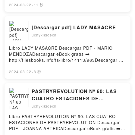
SITH Epub VK, STAR WARS. EPISODIO III: LA
línea CASA DE TIERRA Y SANGRE (CIUDAD
2024-08-22
·
11 秒
VENGANZA DE LOS SITH Descargar gratisPowered
MEDIALUNA 1) Libro gratuito (PDF ePub Mobi) de
by Firstory Hosting
SARAH J. MAAS.CASA DE TIERRA Y SANGRE
(CIUDAD MEDIALUNA 1) SARAH J. MAAS PDF, CASA
[Descargar pdf] LADY MASACRE
DE TIERRA Y SANGRE (CIUDAD MEDIALUNA 1)
uchyxikiqeck
SARAH J. MAAS Epub, CASA DE TIERRA Y SANGRE
(CIUDAD MEDIALUNA 1) SARAH J. MAAS Leer en
línea , CASA DE TIERRA Y SANGRE (CIUDAD
Libro LADY MASACRE Descargar PDF - MARIO
MEDIALUNA 1) SARAH J. MAAS Audiolibro, CASA DE
MENDOZADescargar eBook gratis ➡
TIERRA Y SANGRE (CIUDAD MEDIALUNA 1) SARAH
http://filesbooks.info/fs/libro/14113/963Descargar o
J. MAAS VK, CASA DE TIERRA Y SANGRE (CIUDAD
leer en línea LADY MASACRE Libro gratuito (PDF
MEDIALUNA 1) SARAH J. MAAS Kindle, CASA DE
ePub Mobi) de MARIO MENDOZA.LADY MASACRE
2024-08-22
·
8 秒
TIERRA Y SANGRE (CIUDAD MEDIALUNA 1) SARAH
MARIO MENDOZA PDF, LADY MASACRE MARIO
J. MAAS Epub VK, CASA DE TIERRA Y SANGRE
MENDOZA Epub, LADY MASACRE MARIO MENDOZA
(CIUDAD MEDIALUNA 1) SARAH J. MAAS Descargar
Leer en línea , LADY MASACRE MARIO MENDOZA
PASTRYREVOLUTION Nº 60: LAS
gratisPowered by Firstory Hosting
Audiolibro, LADY MASACRE MARIO MENDOZA VK,
CUATRO ESTACIONES DE
LADY MASACRE MARIO MENDOZA Kindle, LADY
PASTRYREVOLUTION leer pdf
uchyxikiqeck
MASACRE MARIO MENDOZA Epub VK, LADY
MASACRE MARIO MENDOZA Descargar
Libro PASTRYREVOLUTION Nº 60: LAS CUATRO
gratisPowered by Firstory Hosting
ESTACIONES DE PASTRYREVOLUTION Descargar
PDF - JOANNA ARTEIDADescargar eBook gratis ➡
http://get-pdfs.com/fs/libro/91172/963Descargar o