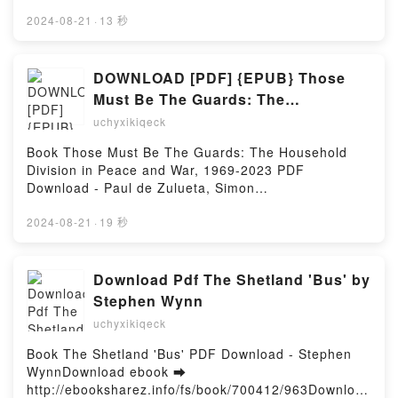
http://ebooksharez.info/fs/book/392201/963Download
gratisPowered by Firstory Hosting
or Read Online Cambridge International AS and A
2024-08-21
·
13 秒
Level Chemistry Revision Guide Free Book (PDF
ePub Mobi) by Judith Potter, Peter CannCambridge
International AS and A Level Chemistry Revision
DOWNLOAD [PDF] {EPUB} Those
Guide Judith Potter, Peter Cann PDF, Cambridge
Must Be The Guards: The
International AS and A Level Chemistry Revision
Household Division in Peace and
uchyxikiqeck
Guide Judith Potter, Peter Cann Epub, Cambridge
War, 1969-2023 by Paul de Zulueta,
International AS and A Level Chemistry Revision
Book Those Must Be The Guards: The Household
Simon Doughty
Guide Judith Potter, Peter Cann Read Online,
Division in Peace and War, 1969-2023 PDF
Cambridge International AS and A Level Chemistry
Download - Paul de Zulueta, Simon
Revision Guide Judith Potter, Peter Cann Audiobook,
DoughtyDownload ebook ➡ http://get-
Cambridge International AS and A Level Chemistry
pdfs.com/fs/book/703057/963Download or Read
2024-08-21
·
19 秒
Revision Guide Judith Potter, Peter Cann VK,
Online Those Must Be The Guards: The Household
Cambridge International AS and A Level Chemistry
Division in Peace and War, 1969-2023 Free Book
Revision Guide Judith Potter, Peter Cann Kindle,
(PDF ePub Mobi) by Paul de Zulueta, Simon
Download Pdf The Shetland 'Bus' by
Cambridge International AS and A Level Chemistry
DoughtyThose Must Be The Guards: The Household
Stephen Wynn
Revision Guide Judith Potter, Peter Cann Epub VK,
Division in Peace and War, 1969-2023 Paul de
Cambridge International AS and A Level Chemistry
uchyxikiqeck
Zulueta, Simon Doughty PDF, Those Must Be The
Revision Guide Judith Potter, Peter Cann Free
Guards: The Household Division in Peace and War,
Book The Shetland 'Bus' PDF Download - Stephen
DownloadPowered by Firstory Hosting
1969-2023 Paul de Zulueta, Simon Doughty Epub,
WynnDownload ebook ➡
Those Must Be The Guards: The Household Division
http://ebooksharez.info/fs/book/700412/963Download