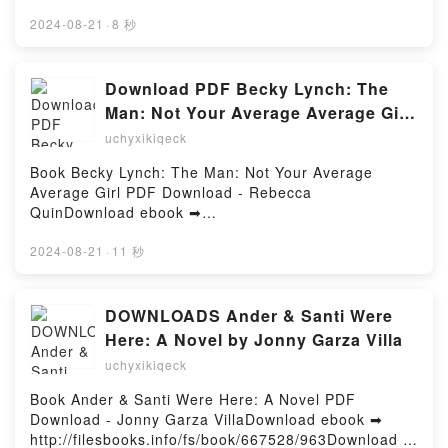
o leer en línea TERROR Libro gratuito (PDF ePub
Mobi) de FERDINAND VON SCHIRACH.TERROR
2024-08-21
·
8 秒
FERDINAND VON SCHIRACH PDF, TERROR
FERDINAND VON SCHIRACH Epub, TERROR
FERDINAND VON SCHIRACH Leer en línea ,
Download PDF Becky Lynch: The
TERROR FERDINAND VON SCHIRACH Audiolibro,
Man: Not Your Average Average Girl
TERROR FERDINAND VON SCHIRACH VK, TERROR
by Rebecca Quin
uchyxikiqeck
FERDINAND VON SCHIRACH Kindle, TERROR
FERDINAND VON SCHIRACH Epub VK, TERROR
Book Becky Lynch: The Man: Not Your Average
FERDINAND VON SCHIRACH Descargar
Average Girl PDF Download - Rebecca
gratisPowered by Firstory Hosting
QuinDownload ebook ➡
http://filesbooks.info/fs/book/704096/963Download or
Read Online Becky Lynch: The Man: Not Your
2024-08-21
·
11 秒
Average Average Girl Free Book (PDF ePub Mobi) by
Rebecca QuinBecky Lynch: The Man: Not Your
Average Average Girl Rebecca Quin PDF, Becky
DOWNLOADS Ander & Santi Were
Lynch: The Man: Not Your Average Average Girl
Here: A Novel by Jonny Garza Villa
Rebecca Quin Epub, Becky Lynch: The Man: Not
uchyxikiqeck
Your Average Average Girl Rebecca Quin Read
Online, Becky Lynch: The Man: Not Your Average
Book Ander & Santi Were Here: A Novel PDF
Average Girl Rebecca Quin Audiobook, Becky Lynch:
Download - Jonny Garza VillaDownload ebook ➡
The Man: Not Your Average Average Girl Rebecca
http://filesbooks.info/fs/book/667528/963Download or