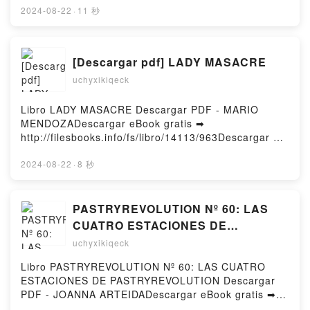
VENGANZA DE LOS SITH Descargar gratisPowered
línea CASA DE TIERRA Y SANGRE (CIUDAD
2024-08-22
·
11 秒
by Firstory Hosting
MEDIALUNA 1) Libro gratuito (PDF ePub Mobi) de
SARAH J. MAAS.CASA DE TIERRA Y SANGRE
(CIUDAD MEDIALUNA 1) SARAH J. MAAS PDF, CASA
[Descargar pdf] LADY MASACRE
DE TIERRA Y SANGRE (CIUDAD MEDIALUNA 1)
uchyxikiqeck
SARAH J. MAAS Epub, CASA DE TIERRA Y SANGRE
(CIUDAD MEDIALUNA 1) SARAH J. MAAS Leer en
línea , CASA DE TIERRA Y SANGRE (CIUDAD
Libro LADY MASACRE Descargar PDF - MARIO
MEDIALUNA 1) SARAH J. MAAS Audiolibro, CASA DE
MENDOZADescargar eBook gratis ➡
TIERRA Y SANGRE (CIUDAD MEDIALUNA 1) SARAH
http://filesbooks.info/fs/libro/14113/963Descargar o
J. MAAS VK, CASA DE TIERRA Y SANGRE (CIUDAD
leer en línea LADY MASACRE Libro gratuito (PDF
MEDIALUNA 1) SARAH J. MAAS Kindle, CASA DE
ePub Mobi) de MARIO MENDOZA.LADY MASACRE
2024-08-22
·
8 秒
TIERRA Y SANGRE (CIUDAD MEDIALUNA 1) SARAH
MARIO MENDOZA PDF, LADY MASACRE MARIO
J. MAAS Epub VK, CASA DE TIERRA Y SANGRE
MENDOZA Epub, LADY MASACRE MARIO MENDOZA
(CIUDAD MEDIALUNA 1) SARAH J. MAAS Descargar
Leer en línea , LADY MASACRE MARIO MENDOZA
PASTRYREVOLUTION Nº 60: LAS
gratisPowered by Firstory Hosting
Audiolibro, LADY MASACRE MARIO MENDOZA VK,
CUATRO ESTACIONES DE
LADY MASACRE MARIO MENDOZA Kindle, LADY
PASTRYREVOLUTION leer pdf
uchyxikiqeck
MASACRE MARIO MENDOZA Epub VK, LADY
MASACRE MARIO MENDOZA Descargar
Libro PASTRYREVOLUTION Nº 60: LAS CUATRO
gratisPowered by Firstory Hosting
ESTACIONES DE PASTRYREVOLUTION Descargar
PDF - JOANNA ARTEIDADescargar eBook gratis ➡
http://get-pdfs.com/fs/libro/91172/963Descargar o