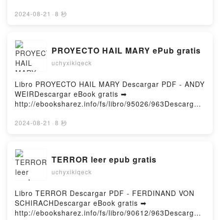
in Peace and War, 1969-2023 Paul de Zulueta,
or Read Online The Shetland 'Bus' Free Book (PDF
Simon Doughty Read Online, Those Must Be The
ePub Mobi) by Stephen WynnThe Shetland 'Bus'
2024-08-21
·
8 秒
Guards: The Household Division in Peace and War,
Stephen Wynn PDF, The Shetland 'Bus' Stephen
1969-2023 Paul de Zulueta, Simon Doughty
Wynn Epub, The Shetland 'Bus' Stephen Wynn Read
Audiobook, Those Must Be The Guards: The
Online, The Shetland 'Bus' Stephen Wynn
PROYECTO HAIL MARY ePub gratis
Household Division in Peace and War, 1969-2023
Audiobook, The Shetland 'Bus' Stephen Wynn VK,
Paul de Zulueta, Simon Doughty VK, Those Must Be
uchyxikiqeck
The Shetland 'Bus' Stephen Wynn Kindle, The
The Guards: The Household Division in Peace and
Shetland 'Bus' Stephen Wynn Epub VK, The Shetland
War, 1969-2023 Paul de Zulueta, Simon Doughty
'Bus' Stephen Wynn Free DownloadPowered by
Libro PROYECTO HAIL MARY Descargar PDF - ANDY
Kindle, Those Must Be The Guards: The Household
Firstory Hosting
WEIRDescargar eBook gratis ➡
Division in Peace and War, 1969-2023 Paul de
http://ebooksharez.info/fs/libro/95026/963Descargar
Zulueta, Simon Doughty Epub VK, Those Must Be
o leer en línea PROYECTO HAIL MARY Libro gratuito
The Guards: The Household Division in Peace and
(PDF ePub Mobi) de ANDY WEIR.PROYECTO HAIL
2024-08-21
·
8 秒
War, 1969-2023 Paul de Zulueta, Simon Doughty
MARY ANDY WEIR PDF, PROYECTO HAIL MARY
Free DownloadPowered by Firstory Hosting
ANDY WEIR Epub, PROYECTO HAIL MARY ANDY
WEIR Leer en línea , PROYECTO HAIL MARY ANDY
TERROR leer epub gratis
WEIR Audiolibro, PROYECTO HAIL MARY ANDY
uchyxikiqeck
WEIR VK, PROYECTO HAIL MARY ANDY WEIR
Kindle, PROYECTO HAIL MARY ANDY WEIR Epub
VK, PROYECTO HAIL MARY ANDY WEIR Descargar
Libro TERROR Descargar PDF - FERDINAND VON
gratisPowered by Firstory Hosting
SCHIRACHDescargar eBook gratis ➡
http://ebooksharez.info/fs/libro/90612/963Descargar