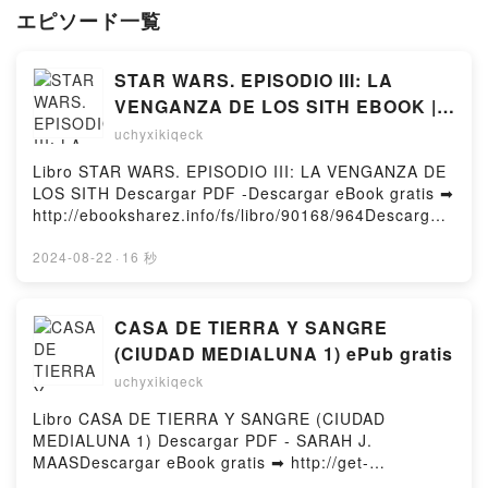
エピソード一覧
STAR WARS. EPISODIO III: LA
VENGANZA DE LOS SITH EBOOK | |
Descargar libro PDF EPUB
uchyxikiqeck
Libro STAR WARS. EPISODIO III: LA VENGANZA DE
LOS SITH Descargar PDF -Descargar eBook gratis ➡
http://ebooksharez.info/fs/libro/90168/964Descargar
o leer en línea STAR WARS. EPISODIO III: LA
VENGANZA DE LOS SITH Libro gratuito (PDF ePub
2024-08-22
·
16 秒
Mobi) de .STAR WARS. EPISODIO III: LA VENGANZA
DE LOS SITH PDF, STAR WARS. EPISODIO III: LA
VENGANZA DE LOS SITH Epub, STAR WARS.
CASA DE TIERRA Y SANGRE
EPISODIO III: LA VENGANZA DE LOS SITH Leer en
(CIUDAD MEDIALUNA 1) ePub gratis
línea , STAR WARS. EPISODIO III: LA VENGANZA
uchyxikiqeck
DE LOS SITH Audiolibro, STAR WARS. EPISODIO III:
LA VENGANZA DE LOS SITH VK, STAR WARS.
Libro CASA DE TIERRA Y SANGRE (CIUDAD
EPISODIO III: LA VENGANZA DE LOS SITH Kindle,
MEDIALUNA 1) Descargar PDF - SARAH J.
STAR WARS. EPISODIO III: LA VENGANZA DE LOS
MAASDescargar eBook gratis ➡ http://get-
SITH Epub VK, STAR WARS. EPISODIO III: LA
pdfs.com/fs/libro/90445/964Descargar o leer en