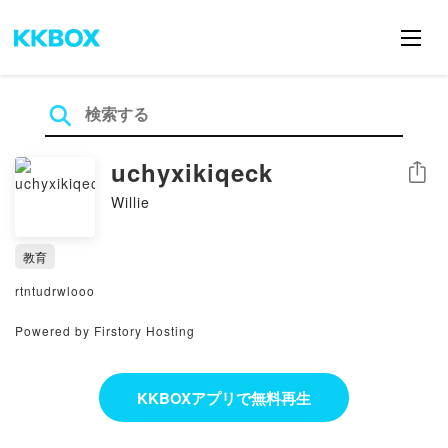
uchyxikiqeck
シェア
Willie
教育
rtntudrwlooo
Powered by Firstory Hosting
KKBOXアプリで無料再生