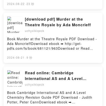
leer en línea PASTRYREVOLUTION Nº 60: LAS
2024-08-22
·
23 秒
CUATRO ESTACIONES DE PASTRYREVOLUTION
Libro gratuito (PDF ePub Mobi) de JOANNA
ARTEIDA.PASTRYREVOLUTION Nº 60: LAS CUATRO
[download pdf] Murder at the
ESTACIONES DE PASTRYREVOLUTION JOANNA
Theatre Royale by Ada Moncrieff
ARTEIDA PDF, PASTRYREVOLUTION Nº 60: LAS
uchyxikiqeck
CUATRO ESTACIONES DE PASTRYREVOLUTION
JOANNA ARTEIDA Epub, PASTRYREVOLUTION Nº
Book Murder at the Theatre Royale PDF Download -
60: LAS CUATRO ESTACIONES DE
Ada MoncrieffDownload ebook ➡ http://get-
PASTRYREVOLUTION JOANNA ARTEIDA Leer en
pdfs.com/fs/book/681121/963Download or Read
línea , PASTRYREVOLUTION Nº 60: LAS CUATRO
Online Murder at the Theatre Royale Free Book
ESTACIONES DE PASTRYREVOLUTION JOANNA
(PDF ePub Mobi) by Ada MoncrieffMurder at the
2024-08-21
·
9 秒
ARTEIDA Audiolibro, PASTRYREVOLUTION Nº 60:
Theatre Royale Ada Moncrieff PDF, Murder at the
LAS CUATRO ESTACIONES DE
Theatre Royale Ada Moncrieff Epub, Murder at the
PASTRYREVOLUTION JOANNA ARTEIDA VK,
Theatre Royale Ada Moncrieff Read Online, Murder
Read online: Cambridge
PASTRYREVOLUTION Nº 60: LAS CUATRO
at the Theatre Royale Ada Moncrieff Audiobook,
International AS and A Level
ESTACIONES DE PASTRYREVOLUTION JOANNA
Murder at the Theatre Royale Ada Moncrieff VK,
Chemistry Revision Guide by Judith
ARTEIDA Kindle, PASTRYREVOLUTION Nº 60: LAS
uchyxikiqeck
Murder at the Theatre Royale Ada Moncrieff Kindle,
CUATRO ESTACIONES DE PASTRYREVOLUTION
Potter, Peter Cann
Murder at the Theatre Royale Ada Moncrieff Epub
Book Cambridge International AS and A Level
JOANNA ARTEIDA Epub VK, PASTRYREVOLUTION
VK, Murder at the Theatre Royale Ada Moncrieff
Chemistry Revision Guide PDF Download - Judith
Nº 60: LAS CUATRO ESTACIONES DE
Free DownloadPowered by Firstory Hosting
Potter, Peter CannDownload ebook ➡
PASTRYREVOLUTION JOANNA ARTEIDA Descargar