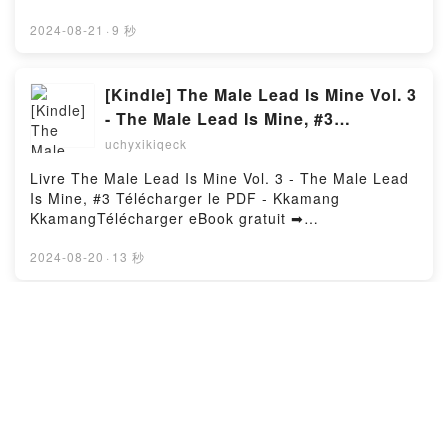
Quin VK, Becky Lynch: The Man: Not Your Average
Read Online Ander & Santi Were Here: A Novel Free
Average Girl Rebecca Quin Kindle, Becky Lynch: The
Book (PDF ePub Mobi) by Jonny Garza VillaAnder &
2024-08-21
·
9 秒
Man: Not Your Average Average Girl Rebecca Quin
Santi Were Here: A Novel Jonny Garza Villa PDF,
Epub VK, Becky Lynch: The Man: Not Your Average
Ander & Santi Were Here: A Novel Jonny Garza Villa
Average Girl Rebecca Quin Free DownloadPowered
Epub, Ander & Santi Were Here: A Novel Jonny
[Kindle] The Male Lead Is Mine Vol. 3
by Firstory Hosting
Garza Villa Read Online, Ander & Santi Were Here: A
- The Male Lead Is Mine, #3
Novel Jonny Garza Villa Audiobook, Ander & Santi
download
uchyxikiqeck
Were Here: A Novel Jonny Garza Villa VK, Ander &
Santi Were Here: A Novel Jonny Garza Villa Kindle,
Livre The Male Lead Is Mine Vol. 3 - The Male Lead
Ander & Santi Were Here: A Novel Jonny Garza Villa
Is Mine, #3 Télécharger le PDF - Kkamang
Epub VK, Ander & Santi Were Here: A Novel Jonny
KkamangTélécharger eBook gratuit ➡
Garza Villa Free DownloadPowered by Firstory
http://filesbooks.info/fs/livres/122887/962Télécharger
Hosting
ou lire en ligne The Male Lead Is Mine Vol. 3 - The
2024-08-20
·
13 秒
Male Lead Is Mine, #3 Livre gratuit (PDF ePub Mobi)
pan Kkamang Kkamang.The Male Lead Is Mine Vol.
3 - The Male Lead Is Mine, #3 Kkamang Kkamang
DOWNLOADS The Dragel's Song :
PDF, The Male Lead Is Mine Vol. 3 - The Male Lead
Episode 16 - Neilson Hewitt, #16
Is Mine, #3 Kkamang Kkamang Epub, The Male Lead
uchyxikiqeck
Is Mine Vol. 3 - The Male Lead Is Mine, #3 Kkamang
Kkamang Lire en ligne , The Male Lead Is Mine Vol.
Livre The Dragel's Song : Episode 16 - Neilson
3 - The Male Lead Is Mine, #3 Kkamang Kkamang
Hewitt, #16 Télécharger le PDF - Chera
Audiobook, The Male Lead Is Mine Vol. 3 - The Male
CarmichaelTélécharger eBook gratuit ➡