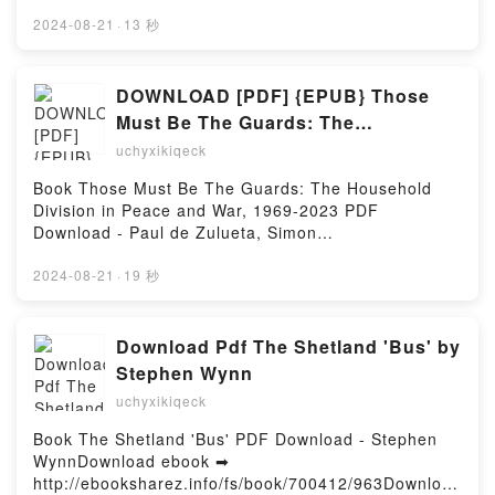
http://ebooksharez.info/fs/book/392201/963Download
gratisPowered by Firstory Hosting
or Read Online Cambridge International AS and A
2024-08-21
·
13 秒
Level Chemistry Revision Guide Free Book (PDF
ePub Mobi) by Judith Potter, Peter CannCambridge
International AS and A Level Chemistry Revision
DOWNLOAD [PDF] {EPUB} Those
Guide Judith Potter, Peter Cann PDF, Cambridge
Must Be The Guards: The
International AS and A Level Chemistry Revision
Household Division in Peace and
uchyxikiqeck
Guide Judith Potter, Peter Cann Epub, Cambridge
War, 1969-2023 by Paul de Zulueta,
International AS and A Level Chemistry Revision
Book Those Must Be The Guards: The Household
Simon Doughty
Guide Judith Potter, Peter Cann Read Online,
Division in Peace and War, 1969-2023 PDF
Cambridge International AS and A Level Chemistry
Download - Paul de Zulueta, Simon
Revision Guide Judith Potter, Peter Cann Audiobook,
DoughtyDownload ebook ➡ http://get-
Cambridge International AS and A Level Chemistry
pdfs.com/fs/book/703057/963Download or Read
2024-08-21
·
19 秒
Revision Guide Judith Potter, Peter Cann VK,
Online Those Must Be The Guards: The Household
Cambridge International AS and A Level Chemistry
Division in Peace and War, 1969-2023 Free Book
Revision Guide Judith Potter, Peter Cann Kindle,
(PDF ePub Mobi) by Paul de Zulueta, Simon
Download Pdf The Shetland 'Bus' by
Cambridge International AS and A Level Chemistry
DoughtyThose Must Be The Guards: The Household
Stephen Wynn
Revision Guide Judith Potter, Peter Cann Epub VK,
Division in Peace and War, 1969-2023 Paul de
Cambridge International AS and A Level Chemistry
uchyxikiqeck
Zulueta, Simon Doughty PDF, Those Must Be The
Revision Guide Judith Potter, Peter Cann Free
Guards: The Household Division in Peace and War,
Book The Shetland 'Bus' PDF Download - Stephen
DownloadPowered by Firstory Hosting
1969-2023 Paul de Zulueta, Simon Doughty Epub,
WynnDownload ebook ➡
Those Must Be The Guards: The Household Division
http://ebooksharez.info/fs/book/700412/963Download