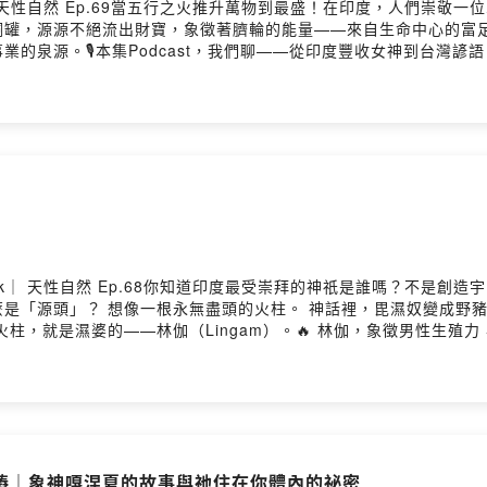
alk｜ 天性自然 Ep.69當五行之火推升萬物到最盛！在印度，人們
銅罐，源源不絕流出財寶，象徵著臍輪的能量——來自生命中心的富
的泉源。🎙本集Podcast，我們聊——從印度豐收女神到台灣
醒、活化。📌 《本來學堂》官方資訊🌐 官網｜awakening.com.
ttps://lin.ee/4b8fK8d📲 加入 LINE 可獲得：🔹 個案預約🔹
.firstory.me/user/cllnfn4ld01em01w7fr8egpjb/comment
 Talk｜ 天性自然 Ep.68你知道印度最受崇拜的神祇是誰嗎？不
是「源頭」？ 想像一根永無盡頭的火柱。 神話裡，毘濕奴變成野
柱，就是濕婆的——林伽（Lingam）。🔥 林伽，象徵男性生
在瓦拉納西或黎施凱詩的街頭，你會看到各種形式的林伽，有的是雕
老人，還有稚氣未脫的小男孩與小女孩，一臉篤定地捧水傾灌，彷彿
了可以觸摸、可以想像、可以敬拜的神話。這或許就是印度文化最迷
ng.com.tw📘 Facebook｜facebook.com/laotseyoga💬 L
 活動與開課通知🌟 歡迎加入，與我們一起找回自在生活的能力！ 🌟留
m01w7fr8egpjb/commentsPowered by Firstory Hosting
樁｜象神嘎涅夏的故事與祂住在你體內的祕密