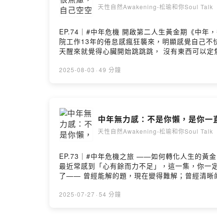
天性自然Awakening-松瑜和你Soul Talk
EP.74｜#中年危機 開啟第二人生黃金期《中
院工作13年的倦怠感瘋狂襲來，明顯感覺自己不
天醒來就覺得心臟開始跳跳跳， 沒有東西可以定
一切看似空白，沒有目標、沒有熱情；- 看著身
錯，也不是不夠努力。 這正是你走進中年，每個人
2025-08-03
·
49 分鐘
階段， 以及如何走出這個「空空蕩蕩」的困境：
於自己的節奏？💡你正處於哪個能量位置？是否
量流動，找到自我重啟的契機。你不是唯一，在這
成為轉變的力量。留言告訴我你對這一集的想法： https://open.
中年無力感：不是你懶，是你一
天性自然Awakening-松瑜和你Soul Talk
EP.73｜#中年危機之旅 ——如何轉化人生
最近常感到「心有餘而力不足」，這一集，你一
了—— 曾經能解的題，現在變得難解；曾經清晰的
化，感到跟不上腳步；- 覺得人生沒了熱情，也
了中年，每個人終將面對的——「無力感」。🌿
2025-07-27
·
54 分鐘
是什麼讓我們不再知道「我為何而做」？💡你正處
帶你走入心底，重新理解你自己。 你不是一個人