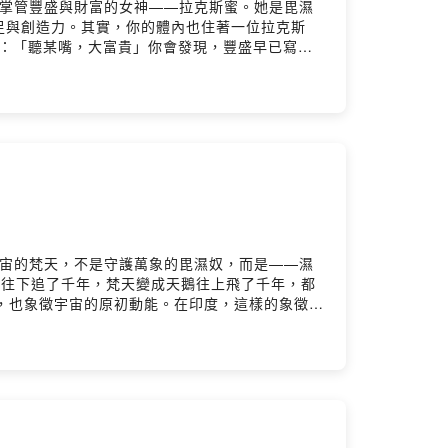
崇敬一位掌管豐盛與財富的女神——拉克斯蜜。她是毘濕
足與創造力。其實，你的體內也住著一位拉克斯
諺語：「聽某嘴，大富貴」你會發現，豐盛早已寫進
tw📘 Facebook｜
 最新廣播🔹 活動與開課通知🌟 歡迎加入，與我們一起找回自在
sPowered by Firstory Hosting
是創造宇宙的梵天，不是守護萬象的毘濕奴，而是——濕
豬往下追了千年，梵天變成天鵝往上飛了千年，都
殖力，也象徵宇宙的原初動能。在印度，這樣的象徵不
刻、有的只是顆石頭，小小神壇比台灣的土地公廟
在完成宇宙的秘密儀式。印度教透過這些故事，把
人之處。一起來認識這位看不到起點、也無法預測
INE｜ https://lin.ee/4b8fK8d📲 加入
言告訴我你對這一集的想法：