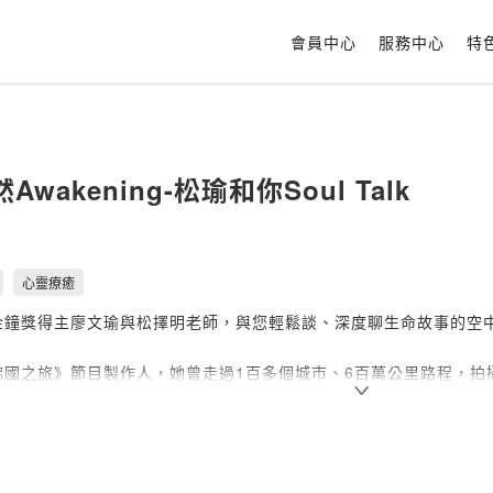
會員中心
服務中心
特
wakening-松瑜和你Soul Talk
心靈療癒
金鐘獎得主廖文瑜與松擇明老師，與您輕鬆談、深度聊生命故事的空
佛國之旅》節目製作人，她曾走過1百多個城市、6百萬公里路程，拍攝
從絢爛跌至谷底又重生的奇女子，而深諳佛法、易經、老莊和印度瑜
「本來學堂」究竟是如何協助無數中年個案轉化人生？「天性自然，松瑜
質地！