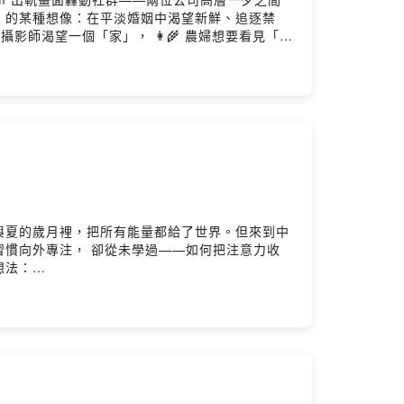
」的某種想像：在平淡婚姻中渴望新鮮、追逐禁
師渴望一個「家」， 👩‍🌾 農婦想要看見「外
過自己的內在需求，我們尋找伴侶的條件，往往只
無聊，不過是提醒—— 你的內在田地，已經荒蕪
收這份暗淡，甚至一代一代地延續下去。✨ 這一
渴望什麼？- 如何回到荒蕪的內在田地，重新點亮
春與夏的歲月裡，把所有能量都給了世界。但來到中
習慣向外專注， 卻從未學過——如何把注意力收
想法：