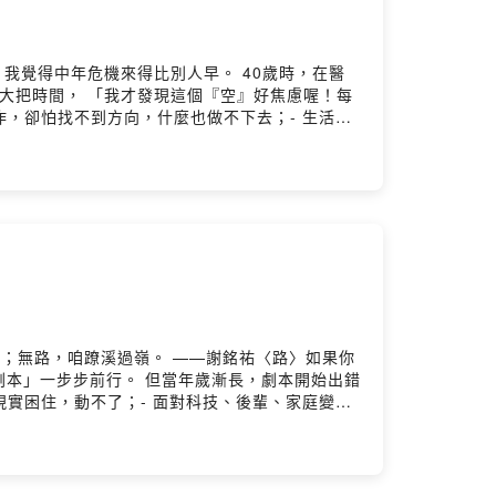
，我覺得中年危機來得比別人早。 40歲時，在醫
大把時間， 「我才發現這個『空』好焦慮喔！每
作，卻怕找不到方向，什麼也做不下去；- 生活中
至失眠，卻總是無法找到真實的原因。-這不是你的
這一集，我們將深入剖析為何中年是焦慮感最強烈的
當焦慮成為常態，我們該如何對待這種情緒，找到屬
體的自我觀察方法， 幫助你理解這份焦慮背後的能
過程，學會擁抱「空」的時候， 才能讓這份焦慮
tsPowered by Firstory Hosting
歌；無路，咱蹽溪過嶺。 ——謝銘祐〈路〉如果你
本」一步步前行。 但當年歲漸長，劇本開始出錯
現實困住，動不了；- 面對科技、後輩、家庭變
這不是你變懶了，也不是你不夠努力， 而是你走進
我價值的中心，為什麼在這個階段會逐漸熄火？💡
方法的速成Podcast， 而是一次真誠的照見，
共鳴。 讓我們一起，蹽溪過嶺，走出中年迷霧。