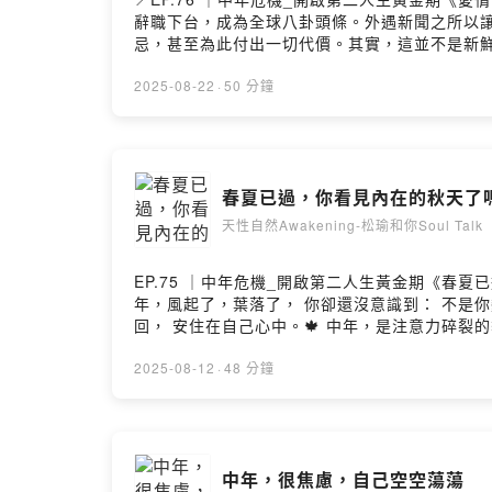
辭職下台，成為全球八卦頭條。外遇新聞之所以
忌，甚至為此付出一切代價。其實，這並不是新鮮事
面的世界」。 兩人的匱乏，恰好互相投射，於
是父母、社會早已「內建」的價值觀。於是，我們
2025-08-22
·
50 分鐘
太久了。 沒有真正的探索與滋養，再多的新鮮感
集，我們不只是談外遇，而是要一起探問：- 為
自己的光？-👉 點開這一集，一起看見「外遇
https://open.firstory.me/user/cllnfn4ld01e
春夏已過，你看見內在的秋天了
天性自然Awakening-松瑜和你Soul Talk
EP.75 ｜中年危機_開啟第二人生黃金期《
年，風起了，葉落了， 你卻還沒意識到： 不是
回， 安住在自己心中。🍁 中年，是注意力碎
https://open.firstory.me/user/cllnfn4ld01e
2025-08-12
·
48 分鐘
中年，很焦慮，自己空空蕩蕩