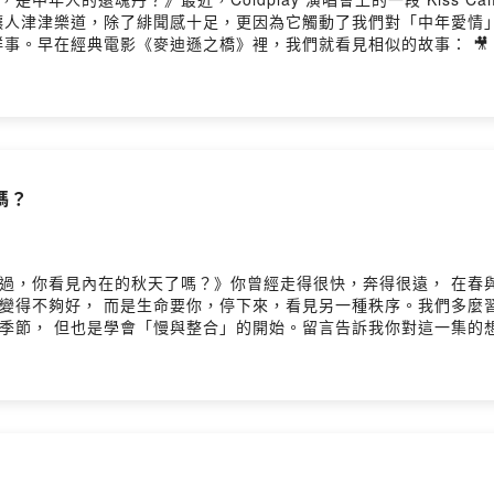
讓人津津樂道，除了緋聞感十足，更因為它觸動了我們對「中年愛情
。早在經典電影《麥迪遜之橋》裡，我們就看見相似的故事： 🎥 攝影
是成就了一場激情卻無法長久的愛情。但真相是：多數人從未真正探索
以為在追求愛，卻常常只是在複製。🌱 七年之癢、外遇、婚姻裡的
，也只是煙火。榮格說過：當父母失去光彩與活力，孩子也會跟著吸
什麼中年愛情常常只是匱乏的投射？- 為什麼我們其實不知道自己真正
」背後的中年真相。留言告訴我你對這一集的想法：
m01w7fr8egpjb/commentsPowered by Firstory Hosting
嗎？
春夏已過，你看見內在的秋天了嗎？》你曾經走得很快，奔得很遠， 在
你變得不夠好， 而是生命要你，停下來，看見另一種秩序。我們多麼
裂的季節， 但也是學會「慢與整合」的開始。留言告訴我你對這一集的
m01w7fr8egpjb/commentsPowered by Firstory Hosting