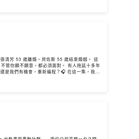
與工作； 而在都市裡，或許同齡人還在追夢、旅
關、身體出狀況—— 人生的縫隙才逐漸顯露。 這
的是我要的嗎？」 你的下半場人生，就終於有機
ered by Firstory Hosting
張清芳 53 歲離婚，貝佐斯 55 歲結束婚姻。 這
，不管你願不願意，都必須面對。 有人拖延十多年
還是我們有機會，重新編程？🎧 在這一集，我們
 Cam 出軌畫面轟動社群——兩位公司高層一夕之間