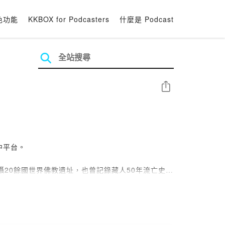
色功能
KKBOX for Podcasters
什麼是 Podcast
分享
中平台。
20餘國世界佛教遺址，也曾記錄藏人50年流亡史，
伽知識的松擇明老師則是讓她重獲新生的關鍵人物。
和你Soul Talk」帶您與內在的自己深度相遇，