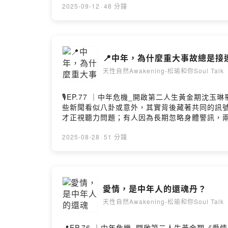
停下來問自己： 「這真的是我要的嗎？」二十歲
2025-09-12
·
48 分鐘
行、進修， 她們卻已默默背起生活重擔，走了十
時候，才會第一次真正地質疑： 「我過去這麼努
會翻轉了。留言告訴我你對這一集的想法： https://open.fir
📍中年，為什麼重大事故總是接
天性自然Awakening-松瑜和你Soul Talk
🎙️EP.77 ｜中年危機_開啟第二人生黃金期沈
些新聞看似八卦或意外，其實背後藏著共同的訊號
才正視聽力問題；有人因為長期忽略身體警訊，兩
聊—— 中年的重大事故，如何從生命能量的角度
https://open.firstory.me/user/cllnfn4ld01e
2025-08-28
·
51 分鐘
愛情，是中年人的還魂丹？
天性自然Awakening-松瑜和你Soul Talk
📍EP.76 ｜中年危機_開啟第二人生黃金期《愛