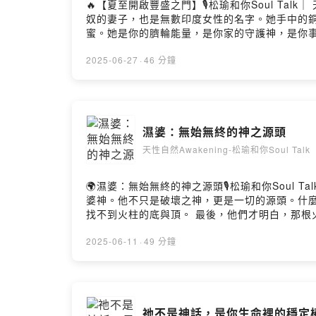
🔥【夏至開啟豐盛之門】🎙️松瑜和你Soul T
奴的妻子，也是無數印度女性的名字。她手中的
蜜。她是你的臍輪能量，是你家的守護神，是你事業
你的血脈裡。👉 點擊收聽，讓豐收女神的能量在你體內甦
facebook.com/laotseyoga💬 LINE｜ h
2025-06-27
·
46 分鐘
生活的能力！ 🌟留言告訴我你對這一集的想法： https://open
濕婆：無始無終的神之源頭
天性自然Awakening-松瑜和你Soul Talk
🌍濕婆：無始無終的神之源頭🎙️松瑜和你Soul
婆神。他不只是破壞之神，更是一切的源頭。什麼
找不到火柱的底與頂。 最後，他們才明白，那根火
只存在於神話中，它在現實生活中無所不在。走
還多。讓人驚訝的是，澆灌林伽的不只是虔誠的
2025-06-11
·
49 分鐘
佛教中「無始無終」這種哲理性的觀念，轉化成
終點的神——濕婆。📌 《本來學堂》官方資訊🌐 官網｜awakeni
LINE 可獲得：🔹 個案預約🔹 最新廣播🔹
https://open.firstory.me/user/cllnfn4ld01e
祂不是神話，是你生命裡的穩定