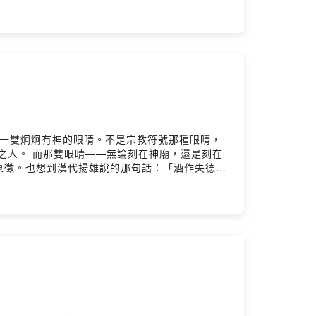
代「玄」字的寫法如出一轍——像一條繩，像無限
慧劍劃山瀉湖所開闢的，湖中原本住著巨蛇——龍
的象徵： 唯有直面恐懼，穿越黑暗，才能建立出
死亡、毀滅的象徵——「玄武」正是由龜與蛇組
天圓地方的結構裡，東方是光明的釋迦，北方則是
往神性的道路。📌 本集你將聽見：- 太陽神
的北方對應- 為什麼蛇總守在門口？那其實是神性
s://lin.ee/4b8fK8d📲 加入 LINE 可獲得：🔹
的想法：
亮，和一雙炯炯有神的眼睛。不是宗教符號那種眼睛，
善之人。 而那雙眼睛——無論刻在神廟，還是刻在
象徵。也想到漢代揚雄說的那句話：「酒作失德，
教有太陽星君，印度教則讓祂駕著七匹馬馳騁天際。
化中的「太陽」、「眼睛」與「內在神性」如何一
💬 LINE｜ https://lin.ee/4b8fK8d📲 加
留言告訴我你對這一集的想法：