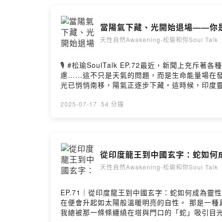
留言告訴我你對這一集的想法： https://open.firstory.
當陽氣下藏、光開始退場——你
天性自然Awakening-松瑜和你Soul Talk
🎙️ #松瑜SoulTalk EP.72最近，新
慮……這不只是天氣的問題，而是生命能量場在
光已悄悄南移，陽氣正逐步下藏。這時候，印度
生與死都能穩定轉動的神祇。 祂一沉睡，萬物的
覺得疲倦、迷茫、煩躁，甚至對生活失去掌控感
2025-07-17
·
54 分鐘
起——- 毗濕努如何對應你體內的中脈與「持守之
災難的開始，而是提醒你：真正的穩定來自內在的
告訴我你對這一集的想法： https://open.firstory.me/
從印度龍王到中國玄字：蛇如何
天性自然Awakening-松瑜和你Soul Talk
EP.71｜從印度龍王到中國玄字：蛇如何成為
在便會升起如太陽般溫暖明亮的自性。 那是一
我總被那一條條纏繞在塔與門口的「蛇」吸引目光