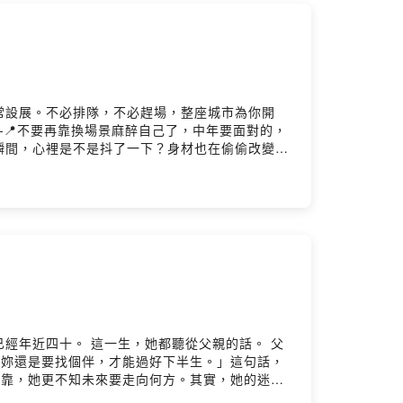
人的常設展。不必排隊，不必趕場，整座城市為你開
st 廣告 ——📍不要再靠換場景麻醉自己了，中年要面對的，
瞬間，心裡是不是抖了一下？身材也在偷偷改變。
看著一批更年輕的人登場， 而自己只能退到場
到山上住。 但這些，往往只是換場景的暫時舒緩，
是一段未竟的關係， 也可能是一個從未被看見的自
已經年近四十。 這一生，她都聽從父親的話。 父
「妳還是要找個伴，才能過好下半生。」這句話，
依靠，她更不知未來要走向何方。其實，她的迷
跟著走。 我們替別人完成了人生的作業， 卻很少