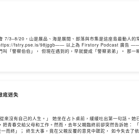
Firstory Hosting
會 7/3–8/20，山是展品、海是展間、部落與市集是這座島最動
/fstry.pse.is/98jggb—— 以上為 Firstory Podca
們叫「警察伯伯」， 但現在遇到的，早就變成「警察弟弟」。 那一
得住。 角色更是悄悄轉換—— 從社會的中堅份子退出主場， 眼睜睜
嶺——中年。 很多人選擇去旅行、去朝聖、再談幾次戀愛， 甚至搬
 找到那根深深卡在心裡的「釘子」。 它可能是童年的創傷， 可能
開，開啟全新的人生下半場。留言告訴我你對這一集的想法：
m01w7fr8egpjb/commentsPowered by Firstory Hosting
徹底迷失
好像從來沒有自己的人生。」 她坐在占卜桌前，緩緩吐出第一句話。她
，把青春交給父母和工作。然而，去年父親臨終前卻突然告訴她： 
一而終」； 終生大事，竟在父親反覆的意見中蹉跎， 如今失去了
教導要聽話、要孝順、要合群。 父母說什麼就照做，社會流行什麼就