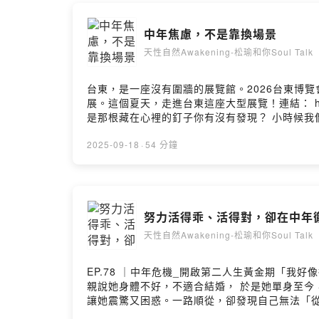
Powered by 
中年焦慮，不是靠換場景
天性自然Awakening-松瑜和你Soul Talk
台東，是一座沒有圍牆的展覽館。2026台東博覽
展。這個夏天，走進台東這座大型展覽！連結： https:/
是那根藏在心裡的釘子你有沒有發現？ 小時候我
原本「小姐」的體態， 忽然需要多一塊布才能包
邊。這些徵兆提醒我們： 你已經走到生命的分水
2025-09-18
·
54 分鐘
並沒有真正解決問題。釜底抽薪的方法只有一個：
己。當你願意正視它， 中年的迷惘自然能慢慢鬆
https://open.firstory.me/user/cllnfn4ld01e
努力活得乖、活得對，卻在中年
天性自然Awakening-松瑜和你Soul Talk
EP.78 ｜中年危機_開啟第二人生黃金期「我
親說她身體不好，不適合結婚， 於是她單身至今
讓她震驚又困惑。一路順從，卻發現自己無法「從
惘，正是許多中年人的縮影。 從小到大，我們被