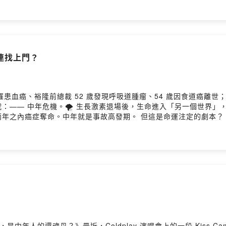
時，有些人依父母之命早早結婚生子； 三十歲時，把青春都交給家庭
幾二十年。直到來到四十、四十五歲， 父母離世、婚姻觸礁、職涯卡
力聽話，究竟是為了什麼？」當你願意停下來，開始問自己： 「這真
story.me/user/cllnfn4ld01em01w7fr8egpjb/commentsPow
連找上門？
玉琳罹患血癌、裕隆前總裁 52 歲發現呼吸道腫瘤、54 歲因食道癌離世；
：—— 中年危機。🌪 生長激素退場後，生命進入「另一個世界」
年之內癌症奪命。中年就是事故高發期。 但這是命運注定的劇本？ 
看清它、走過它。留言告訴我你對這一集的想法：
m01w7fr8egpjb/commentsPowered by Firstory Hosting
情，是中年人的還魂丹？》最近，Coldplay 演唱會上的一段 Kiss