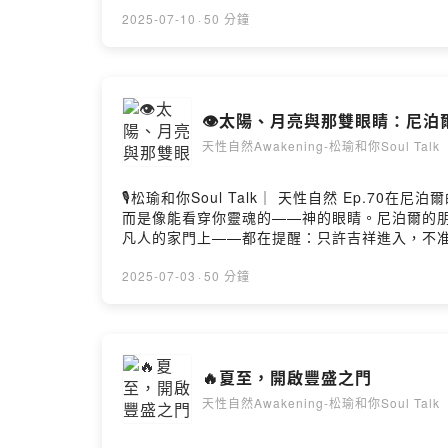
的龍蛇總是靜靜地守護著。而在德里的伊斯蘭古
符號，像阿拉伯數字8。這不是巧合，而是文化
2025-07-10
·
50 分鐘
王。湖水一旦放乾，蛇退出了深潭，人類才能居
一個清明的內在世界。東方的蛇與龍，不只是神
成，象徵北方、黑色、終結與再生的力量。 尼
被蛇守護的黑暗力量。這不就是生命的真相嗎？ 
👁️太陽、月亮與那雙眼睛：尼
與七脈輪的隱喻- 龍王／蛇神在印度與尼泊爾的象
之門📌 《本來學堂》官方資訊🌐 官網｜awakening.com.t
天性自然Awakening-松瑜和你Soul Talk
個案預約🔹 最新廣播🔹 活動與開課通知🌟 
https://open.firstory.me/user/cllnfn4ld01e
🎙️松瑜和你Soul Talk｜ 天性自然 E
而是像能看穿你靈魂的——神的眼睛。尼泊爾的朋
凡人的家門上——都在提醒：只許吉祥進入，不
鬼睒其室」——當人沉迷失德，邪氣就會悄悄入侵
但真正重要的，不是信仰哪個版本，而是： 當你
2025-07-03
·
50 分鐘
致地指向真正的力量源頭。📌 《本來學堂》官方資訊🌐 官網｜awa
入 LINE 可獲得：🔹 個案預約🔹 最新廣播
https://open.firstory.me/user/cllnfn4ld01e
🔥夏至，開啟豐盛之門
天性自然Awakening-松瑜和你Soul Talk