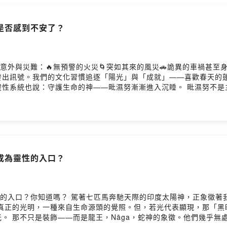
me/user/cllnfn4ld01em01w7fr8egpjb/commentsPowered by 
是否感到不安了？
聞上充斥著各種意外與災難：🔥無預警的火災🌀突如其來的風災🚗詭異的車
發出訊號。我們的文化習慣追逐「陽光」與「成就」——喜歡春天的蓬
靈性系統也說：守護生命的神——毗濕努漸漸進入沉睡。 毗濕努不是
秩序也會鬆動。 你若不懂這股能量的轉折，就很容易在外在光芒退場的
？ 也許，是因為你一直把注意力放在「外在的亮光」，卻忽略了內在
力」？- 為什麼陽氣下藏的季節，更需要你轉向內在、回到軸心？-
中軸。 你若能夠在這段「能量下藏」的時節學會持守自己， 你將
user/cllnfn4ld01em01w7fr8egpjb/commentsPowered by Fir
成為靈性的入口？
靈性的入口？你知道嗎？ 駕著七匹馬奔馳天際的印度太陽神，正象徵
種真正的光明，一種來自生命源頭的覺照。但，若光代表顯現，那「黑
。 那不只是裝飾——而是龍王，Nāga，蛇神的象徵。他們幾乎無