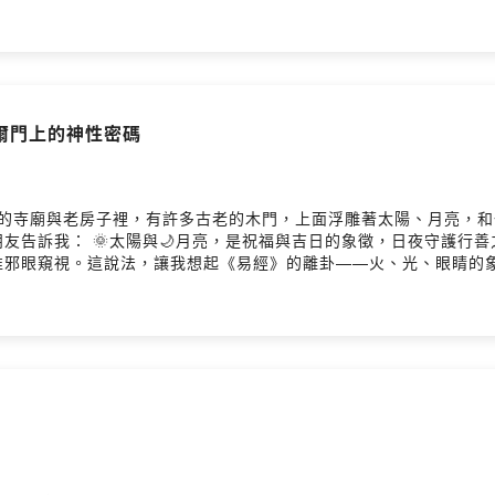
蹟「勝利塔」裡，一組印度教浮雕中的龍王，盤繞的形狀竟與中國古
深處某種「共識」。在尼泊爾的神話裡，加德滿都是由文殊菩薩以智
住、修行、建立城市。這個「讓蛇讓出空間」的神話，也像是我們自身
話生物，更是一種能量原型的語言。中國文化對蛇有所畏懼，視之為
泊爾佛塔上北方的不空成就佛，他的寶蓋上也同樣盤繞著交纏的蛇。在
光與暗，生與死，脈輪與玄武——從印度到中國，我們看見的是同一條通
泊爾門上的神性密碼
徵角色- 「玄」字與蛇的形象如何跨文化連結- 玄天上帝與佛塔結構
w📘 Facebook｜facebook.com/laotseyoga💬 LINE｜ http
歡迎加入，與我們一起找回自在生活的能力！ 🌟留言告訴我你對這一集
m01w7fr8egpjb/commentsPowered by Firstory Hosting
p.70在尼泊爾的寺廟與老房子裡，有許多古老的木門，上面浮雕著太陽、月
友告訴我： 🌞太陽與🌙月亮，是祝福與吉日的象徵，日夜守護行
准邪眼窺視。這說法，讓我想起《易經》的離卦——火、光、眼睛的
。☀️太陽，是所有文明共同的光之象徵。 佛教有華開敷如來，道
內在的光亮起來，真正的神性，才會現前。—▶ 📌深入探討：跨文
kening.com.tw📘 Facebook｜facebook.com/laotseyoga
🔹 活動與開課通知🌟 歡迎加入，與我們一起找回自在生活的能力！ 
m01w7fr8egpjb/commentsPowered by Firstory Hosting