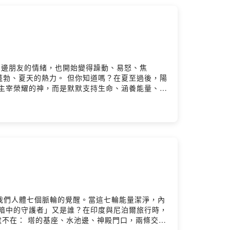
Firstory Hosting
禍甚至身邊朋友的情緒，也開始變得躁動、易怒、焦
勃、夏天的熱力。 但你知道嗎？在夏至過後，陽
主宰榮耀的神，而是默默支持生命、涵養能量、讓
時候，失去方向，甚至崩潰。🌬️ 為什麼你開始
真正的支持力量。這一集，我們會從身體的能量談
 當毗濕努沉睡，你該如何守住自己？-✨黑暗不是
不再被動盪左右，而能真正成為生命的主人。留言
story Hosting
著我們人體七個脈輪的覺醒。當這七輪能量潔淨，內
暗中的守護者」又是誰？在印度與尼泊爾旅行時，
處不在： 塔的基座、水池邊、神殿門口，兩條交纏