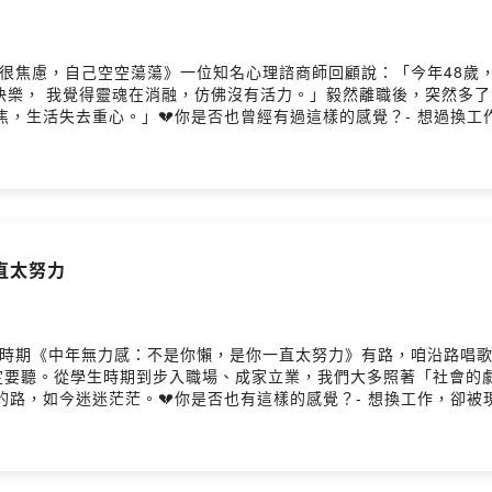
年，很焦慮，自己空空蕩蕩》一位知名心理諮商師回顧說：「今年48歲
快樂， 我覺得靈魂在消融，仿佛沒有活力。」毅然離職後，突然多了
焦，生活失去重心。」💔你是否也曾經有過這樣的感覺？- 想過換工
邊的同齡人似乎有條理地生活，而自己卻總是迷失；- 焦慮、心悸甚
必經的**「焦慮空虛」**， 面對的是內在的空洞和無所適從。
💡為什麼中年人會覺得生活失去了重心，內心的空虛無法填補？💡
已經在無意識地逃避現實？🧭這一集，不只是描述焦慮，更會提供具
樣的情況下，不少中年人都曾經迷失。 但關鍵是，當我們理解這個
firstory.me/user/cllnfn4ld01em01w7fr8egpjb/commen
直太努力
的黃金時期《中年無力感：不是你懶，是你一直太努力》有路，咱沿路唱
定要聽。從學生時期到步入職場、成家立業，我們大多照著「社會的劇
路，如今迷迷茫茫。💔你是否也有這樣的感覺？- 想換工作，卻被
找不到義無反顧的事；- 常常焦慮、心悸、失眠，卻說不上原因……-
這一集將深入剖析中年無力感的根源：💡我們的臍輪——行動力與自
在哪個能量位置？還在試圖掌控，還是已經在逃避？🧭這不是一集解決
。這種「無力卻無法說出口」的感覺， 正是這個時代大多數中年人的