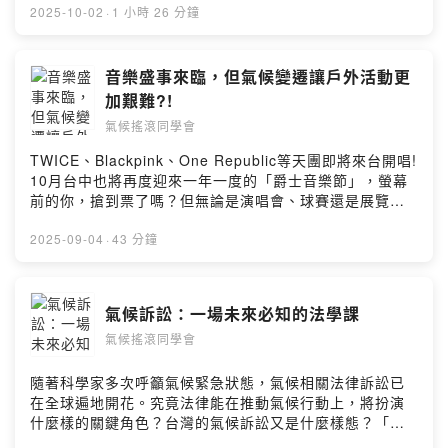
近20年的學者：成大林子平老師及德國弗萊堡大學Dr.
2025-10-02
·
1 小時 26 分鐘
Andreas Matzarakis帶大家一同走進都市熱島研究世界，
探討台灣與歐洲的異同，以及科學與政策如何攜手應對都
市熱嶄新挑戰！留言告訴我你對這一集的想法：
音樂盛事來臨，但氣候變遷讓戶外活動更
https://open.firstory.me/user/cktwdet6i3xn3095634vr
加艱難?!
ktgm/commentsPowered by Firstory Hosting
氣候搖滾同學會
TWICE、Blackpink、One Republic等天團即將來台開唱!
10月台中也將再度迎來一年一度的「爵士音樂節」，螢幕
前的你，搶到票了嗎？但無論是演唱會、球賽還是展覽，
每一場戶外活動其實都在和「氣候」對戰!高溫、強降雨等
極端事件，讓戶外活動成為超前部屬與危機處理的一場不
2025-09-04
·
43 分鐘
能輸的比拚美依天小隊將帶領大家了解全球大型戶外活動
的挑戰，也一窺公關公司應如何和「惡劣氣候」正面交
鋒，守護你的每一場美好回憶！留言告訴我你對這一集的
氣候訴訟：一場未來必知的法學課
想法：
氣候搖滾同學會
https://open.firstory.me/user/cktwdet6i3xn3095634vr
ktgm/commentsPowered by Firstory Hosting
隨著科學家多次呼籲氣候緊急狀態，氣候相關法律訴訟已
在全球遍地開花。究竟法律能在推動氣候行動上，將扮演
什麼樣的關鍵角色？台灣的氣候訴訟又是什麼樣態？「每
一天特旺」小隊特別邀請負責台灣首場氣候訴訟的簡凱倫