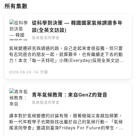
所有集數
從科學到決策 — 韓國國家氣候調適多年
談(全英文訪談)
氣候搖滾同學會
氣候變遷研究與調適的路，自己走起來會很孤獨，但只要
有志同道合的朋友一起，就算艱辛，也有繼續走下去的動
力！本次「每一天特旺」小隊(Everyday)採用全英文訪
談，邀請我們的新朋友—韓國氣候變遷調適中心(KACCC)
的三位專家透過韓國氣候調適實戰經驗的分享，一窺
2026-06-24
·
34 分鐘
KACCC如何扮演關鍵的溝通橋樑，成功連結政府、企業與
一般大眾，推動國家調適計畫並建立社會氣候韌性。現在
關注我們的你，無論具備何種專業背景，都能在對抗氣候
青年氣候教育：來自GenZ的聲音
變遷的工作中，找到自己的角色並發揮影響力。快與我們
氣候搖滾同學會
一起，邁出改變未來的第一步!!留言告訴我你對這一集的想
法：
https://open.firstory.me/user/cktwdet6i3xn3095634vr
課本對於氣候變遷的討論有限，隨著極端災害越加頻繁，
ktgm/commentsPowered by Firstory Hosting
新一代年輕學子也開始找出屬於自己的氣候行動。「氣候
搖滾同學會」邀請到臺灣Fridays For Future的學生，用
讀到的報告、看到的新聞和參加行動的經驗，譜寫出一份