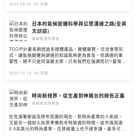
律師，從法律角度說明「氣候訴訟」的基礎及實務挑戰，
2025-06-02
·
53 分鐘
帶大家一窺國際氣候訴訟趨勢、台灣現行法規，以及如何
透過法律推動環境正義與強化政府作為。對氣候議題充滿
好奇的你，千萬別錯過這個「用法律守護地球」的一
日本的氣候變遷科學與公眾溝通之路(全英
集！！留言告訴我你對這一集的想法：
文訪談)
https://open.firstory.me/user/cktwdet6i3xn3095634vr
氣候搖滾同學會
ktgm/comments片尾曲credits to: Grateful Vibes
Worship - A Song of Righteousness & TruthPowered
TCCIP計畫長期透過多媒體產品、實體展覽、交流會等形
by Firstory Hosting
式，讓氣候變遷與調適的知識能夠更為普及。但調適的重
要性，絕不只是同溫層太厚，只有我們在強調而已!!臺灣的
鄰國日本，氣候變遷科學的轉譯與調適的工作就從未間斷
過，尤其在日本「氣候變遷調適法」通過後，更多的溝通
2025-03-19
·
48 分鐘
任務接踵而來。本次「每一天特旺」小隊(Everyday)採用
全英文訪談，把日本氣候變遷調適科學家的經驗帶給大
家。歡迎大家挑戰自己的英文聽力，發掘日本調適的發展
時尚新視界，從生產到伸展台的綠色正義
與未來動向!!留言告訴我你對這一集的想法：
氣候搖滾同學會
https://open.firstory.me/user/cktwdet6i3xn3095634vr
ktgm/commentsPowered by Firstory Hosting
在充滿著聖誕及跨年氛圍的現在，對時尚產業的人來說，
又是另一個如火如荼準備秋冬時裝週的時間。這市值高達
2.5兆美元的時尚產業，在排碳量上也不遑多讓，最多可佔
全球排放量的8-10%。從生產過程中的大量用水、產品運