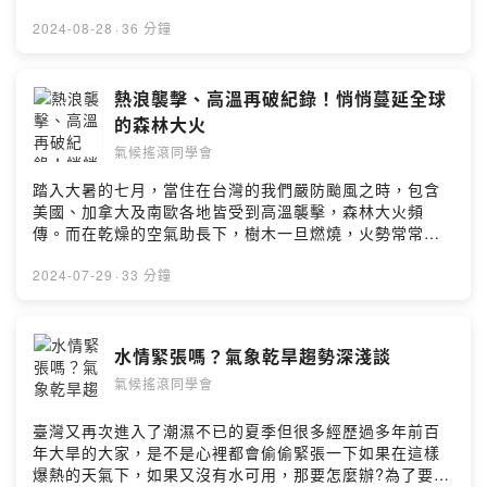
就算頂著人氣光環，遊樂園經營團隊在面對氣候變遷，完
全不敢大意，從改變設施、調整時間、節水節能等，都絲
2024-08-28
·
36 分鐘
毫不馬虎。快一起來走入遊樂園經營者的視野，了解全球
暖化下，樂園都如何積極做出改變！留言告訴我你對這一
集的想法：
熱浪襲擊、高溫再破紀錄！悄悄蔓延全球
https://open.firstory.me/user/cktwdet6i3xn3095634vr
的森林大火
ktgm/commentsPowered by Firstory Hosting
氣候搖滾同學會
踏入大暑的七月，當住在台灣的我們嚴防颱風之時，包含
美國、加拿大及南歐各地皆受到高溫襲擊，森林大火頻
傳。而在乾燥的空氣助長下，樹木一旦燃燒，火勢常常難
以控制，有時可能燃燒數月之久，可怕的是，據學者指
出，在氣候變遷下，台灣未來森林大火出現的風險更高、
2024-07-29
·
33 分鐘
嚴重性也將增加，快跟著每一天特旺小隊一起來了解，森
林火災都從何而來、又可能對我們有什麼影響！留言告訴
我你對這一集的想法：
水情緊張嗎？氣象乾旱趨勢深淺談
https://open.firstory.me/user/cktwdet6i3xn3095634vr
氣候搖滾同學會
ktgm/commentsPowered by Firstory Hosting
臺灣又再次進入了潮濕不已的夏季但很多經歷過多年前百
年大旱的大家，是不是心裡都會偷偷緊張一下如果在這樣
爆熱的天氣下，如果又沒有水可用，那要怎麼辦?為了要一