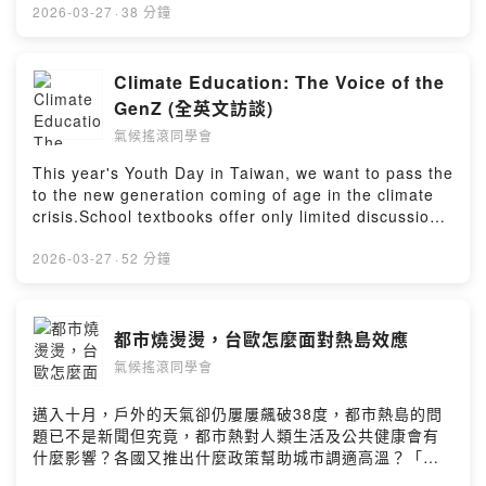
自己的「氣候教育課綱」。他們走進教室、面對同學與老
2026-03-27
·
38 分鐘
師，設計屬於 Gen Z 的氣候入門課：從為什麼要在乎、到
我們能做什麼，一步步把擔心變成行動。一起來聽這群青
年，如何用自己的聲音，為台灣的氣候教育注入新的曲
Climate Education: The Voice of the
調！留言告訴我你對這一集的想法：Powered by Firstory
GenZ (全英文訪談)
Hosting
氣候搖滾同學會
This year's Youth Day in Taiwan, we want to pass the
to the new generation coming of age in the climate
crisis.School textbooks offer only limited discussion
of climate change and as extreme events grow more
frequent, young students are now designing their
2026-03-27
·
52 分鐘
own paths to climate action.In this episode
of“Climate Rock & Roll”, we invite students from
Fridays For Future Taiwan to share how they turn
都市燒燙燙，台歐怎麼面對熱島效應
the reports they read, news they follow, and actions
氣候搖滾同學會
they join into their very own “climate education
curriculum.”As students themselves, they walk into
different classrooms, speak to students and
邁入十月，戶外的天氣卻仍屢屢飆破38度，都市熱島的問
teachers, and share: why should we care? what can
題已不是新聞但究竟，都市熱對人類生活及公共健康會有
we do? and how to transform worries into action.留言
什麼影響？各國又推出什麼政策幫助城市調適高溫？「氣
告訴我你對這一集的想法：Powered by Firstory Hosting
候搖滾同學會」這集特別邀請台歐兩大研究都市熱島議題