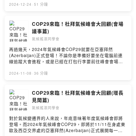
送到時尚週的行銷，時尚生態圈要改變的絕不是一兩個環
2024-12-24
·
51 分鐘
節而已。每一天小隊這次帶著大家，深入時尚產業的各個
面向，剖析在氣候變遷議題前，時尚產業的永續策略與消
費者行為的轉型應將如何前進。氣候搖滾同學會2024的最
COP29來臨！杜拜氣候峰會大回顧(會場
後一集，帶著你又歡樂又Fashion的度過這段佳節！留言告
議事篇)
訴我你對這一集的想法：
氣候搖滾同學會
https://open.firstory.me/user/cktwdet6i3xn3095634vr
ktgm/commentsPowered by Firstory Hosting
再過幾天，2024年氣候峰會COP29就要在亞塞拜然
(Azerbaijan)正式登場！不論你是準備好要坐在電腦前連
線追蹤大會進程，或是已經在打包行李要前往峰會會場，
都一定不能錯過每一天小隊這次特別針對COP28會議決議
的大回顧！留言告訴我你對這一集的想法：
2024-11-08
·
36 分鐘
https://open.firstory.me/user/cktwdet6i3xn3095634vr
ktgm/commentsPowered by Firstory Hosting
COP29來臨！杜拜氣候峰會大回顧(增長
見聞篇)
氣候搖滾同學會
對於氣候變遷界的人來說，年底意味著年度氣候峰會即將
登場。而2024年氣候峰會COP29，即將於11/11在身處東
歐及西亞交界處的亞塞拜然(Azerbaijan)正式展開每一天