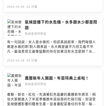
候又還要來插一腳！為此，容納了全球超過40億人口的都
市，規劃了什麼超現實的做法？又有哪些已經在進行中了
2024-04-26
·
34 分鐘
呢？快來跟【每一天特旺】小隊來探索，全球城市大大小
小的解方！留言告訴我你對這一集的想法：
https://open.firstory.me/user/cktwdet6i3xn3095634vr
氣候變遷下的水危機，水多跟水少都是問
ktgm/commentsPowered by Firstory Hosting
題
氣候搖滾同學會
有一句話說：女人是水做的。但認真說起來，我們每個人
都是水做的耶!對人類來說，水大概是最平凡但又最不平
凡，最溫柔但又最像猛獸的存在如果沒有水怎麼辦？水太
多又怎麼辦？快來聽每一天小隊跟大家分享，氣候變遷下
水資源的吶喊留言告訴我你對這一集的想法：
2024-03-28
·
33 分鐘
https://open.firstory.me/user/cktwdet6i3xn3095634vr
ktgm/commentsPowered by Firstory Hosting
農曆新年人團圓，年菜特典上桌啦！
氣候搖滾同學會
春聯、新衣、紅包，充滿著紅色喜慶的農曆新年將至，相
信大家都進入了年菜準備跟年貨採買的忙碌行程。但深受
氣候變遷影響的糧食生產，從身兼配菜重任的冬筍、每家