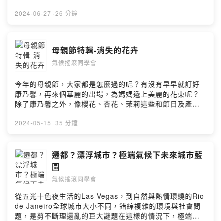
解大家心中的不安，本集特別邀請《2020-2021極端乾旱
事件與未來推估》作者群之一的陳昭安博士幫我們點明未
2024-06-27
·
26 分鐘
來~留言告訴我你對這一集的想法：
https://open.firstory.me/user/cktwdet6i3xn3095634vr
ktgm/commentsPowered by Firstory Hosting
母親節特輯-消失的花卉
氣候搖滾同學會
今年的母親節，大家都是怎麼過的呢？有沒有早早就訂好
康乃馨，再來個華麗的出場，為媽媽遞上美麗的花束呢？
除了康乃馨之外，像櫻花、杏花、茉莉這些和節日及產業
緊密連結的花卉，現在遇到了氣候變遷，真的是如臨大
敵。快跟著【每一天特旺】小隊，一起來發掘花卉的危
2024-05-15
·
35 分鐘
機！留言告訴我你對這一集的想法：
https://open.firstory.me/user/cktwdet6i3xn3095634vr
ktgm/commentsPowered by Firstory Hosting
遷都？漂浮城市？極端氣候下未來城市藍
圖
氣候搖滾同學會
從五光十色夜生活的Las Vegas，到自然與熱情環繞的Rio
de Janeiro全球城市大小不同，錯綜複雜的環境與社會問
題，是剪不斷理還亂的巨大謎題在這樣的情況下，極端氣