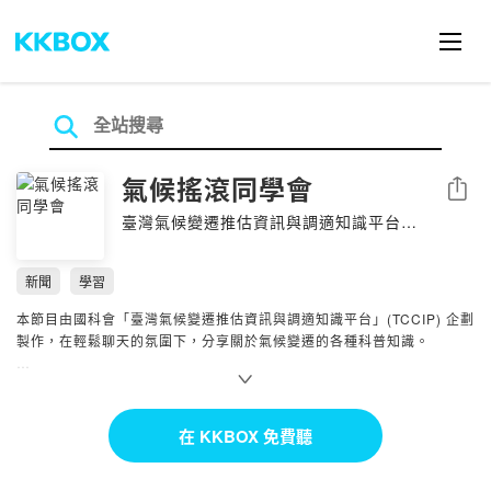
氣候搖滾同學會
分享
臺灣氣候變遷推估資訊與調適知識平台
TCCIP
新聞
學習
本節目由國科會「臺灣氣候變遷推估資訊與調適知識平台」(TCCIP) 企劃
製作，在輕鬆聊天的氛圍下，分享關於氣候變遷的各種科普知識。
歡迎瀏覽我們的官網以獲取更多氣候變遷相關新知：
https://tccip.ncdr.nat.gov.tw/
在 KKBOX 免費聽
Powered by Firstory Hosting