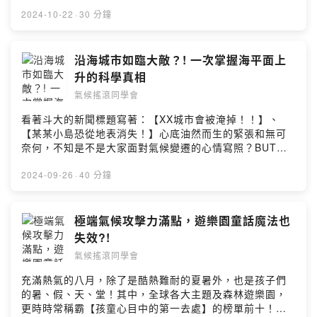
小隊依舊按照每年慣例，帶大家一起做個COP會議總複
習！無論是不知道COP要關注什麼，或是已經要開始準備
2024-10-22
·
30 分鐘
籌備會議、行前情蒐的你&妳都一起來聽一聽，我們在
COP28會議上注意到了什麼吧！留言告訴我你對這一集的
想法：
沿海城市如臨大敵？! 一次掌握海平面上
https://open.firstory.me/user/cktwdet6i3xn3095634vr
升的科學真相
ktgm/commentsPowered by Firstory Hosting
氣候搖滾同學會
看著斗大的新聞標題寫著：【XX城市會被淹掉！！】、
【某某小島恐從地表消失！】心底油然而生的緊張和無可
奈何，不知是不是大家面對氣候變遷的心情寫照？BUT
WAIT！！在焦慮或慌張前，不妨先來聽聽海平面上升的專
家怎麼說。讓我們從科學事實出發，一起發掘是什麼造成
2024-09-26
·
40 分鐘
海平面上升，對臺灣那些地方又有哪些實質影響~留言告訴
我你對這一集的想法：
https://open.firstory.me/user/cktwdet6i3xn3095634vr
極端氣候攻擊力滿點，遊樂園童話魔法也
ktgm/commentsPowered by Firstory Hosting
失效?!
氣候搖滾同學會
充滿熱氣的八月，除了是酷熱難耐的夏暑外，也是孩子們
的暑、假、天、堂！其中，全球各大主題及森林遊樂園，
更時時常稱霸【孩童心目中的第一去處】的榜單前十！但