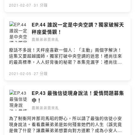
農藥弟弟直接幫您回答各種問題感情看是在一起前，在一
2021-02-07
·
31 分鐘
起時，結婚之後，通通都可以為你解答！🔍IG：農藥弟弟
賣來亂/nongyaodidi🔍FB：農藥弟弟賣來亂🦆留言給農藥
弟弟&鴨鴨老師 🦆
EP.44 誰說一定是中央空調？獨家破解天
https://open.firstory.me/story/ckku1h2xcohx60866xilk
秤座愛情觀！
l0it?m=comment🧚🏻‍♂️小額贊助農藥弟弟讓我們更有動力做
農藥弟弟賣來亂
好節目 🧚🏻‍♀️https://pay.firstory.me/user/nongyaodidi背
景音樂出處：Happy Life
廢話不多說！天枰座喜歡一個人：「主動」兩個字解決！
https://www.cdbabylicensing.com/track/Mzg1OTE3ND
這集又要超越國師，獨家打破中央空調的迷思！禮尚往來
AtYzZiOWRj/Powered by Firstory Hosting
的最高標準，人人好背後的秘密？本集克漏字：禮尚往來
｜傲嬌｜對人不對事愛情問題招募，農藥弟弟直接幫您回
答各種問題感情看是在一起前，在一起時，結婚之後，通
2021-02-05
·
27 分鐘
通都可以為你解答！🔍IG：農藥弟弟賣來亂/nongyaodidi
🔍FB：農藥弟弟賣來亂🦆留言給農藥弟弟&鴨鴨老師 🦆
https://open.firstory.me/story/ckkr3q8f1agvu0898oagj
EP.43 最強信徒現身說法！愛情問題募集
mr56?m=comment🧚🏻‍♂️小額贊助農藥弟弟讓我們更有動力
中！
做好節目 🧚🏻‍♀️https://pay.firstory.me/user/nongyaodidi
農藥弟弟賣來亂
背景音樂出處：Happy Life
https://www.cdbabylicensing.com/track/Mzg1OTE3ND
為了制衡阿丼那司馬昭的野心，所以請了最強的信徒小安
AtYzZiOWRj/飛翔鉄塔 https://dova-
現身說法。看看農藥弟弟是如何殘害她們的人生（誤究竟
s.jp/bgm/play2105.htmlPowered by Firstory Hosting
是做了什麼？讓農藥弟弟想要向對方道歉？成為小安人生