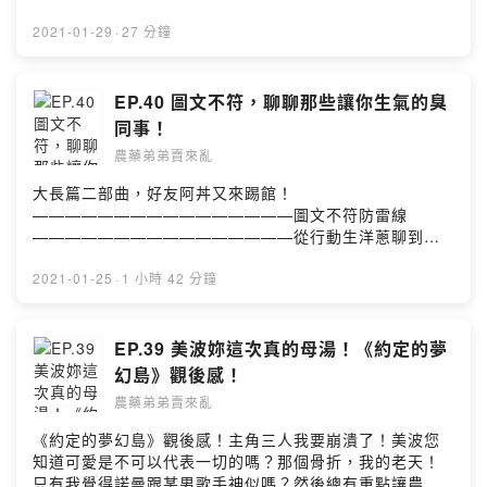
AtYzZiOWRj/飛翔鉄塔 https://dova-
線！本集克漏字：漏電擔當｜重質不重量 ｜挑惕｜身體很
s.jp/bgm/play2105.htmlPowered by Firstory Hosting
誠實愛情問題招募，農藥弟弟直接幫您回答各種問題感情
2021-01-29
·
27 分鐘
看是在一起前，在一起時，結婚之後，通通都可以為你解
答！🔍IG：農藥弟弟賣來亂/nongyaodidi🔍FB：農藥弟弟
賣來亂🦆留言給農藥弟弟&鴨鴨老師 🦆
EP.40 圖文不符，聊聊那些讓你生氣的臭
https://open.firstory.me/story/ckkh3sfxolewq0854qsrk
同事！
7hu0?m=comment🧚🏻‍♂️小額贊助農藥弟弟讓我們更有動力
農藥弟弟賣來亂
做好節目 🧚🏻‍♀️ https://pay.firstory.me/user/nongyaodidi
背景音樂出處：Happy Life
大長篇二部曲，好友阿丼又來踢館！
https://www.cdbabylicensing.com/track/Mzg1OTE3ND
————————————————圖文不符防雷線
AtYzZiOWRj/飛翔鉄塔 https://dova-
————————————————從行動生洋蔥聊到愛
s.jp/bgm/play2105.htmlPowered by Firstory Hosting
情士官長，只差沒到內子宮（咦農藥弟弟當兵穿越到異世
界的大冒險！怪力亂神不可接受請不要聽，嗶嗶嗶！愛情
2021-01-25
·
1 小時 42 分鐘
診療室決定開張，大家如果有愛情問題歡迎留言或是私訊
IG本集克漏字：子不語怪力亂神｜行動生洋蔥｜愛情士官
長｜大長篇🦆留言給農藥弟弟&鴨鴨老師🦆
EP.39 美波妳這次真的母湯！《約定的夢
https://open.firstory.me/story/ckkbsj6ruslq408306fqa
幻島》觀後感！
qsvd?m=comment🧚🏻‍♂️小額贊助農藥弟弟讓我們更有動力
農藥弟弟賣來亂
做好節目 🧚🏻‍♀️https://pay.firstory.me/user/nongyaodidi
背景音樂出處：Happy Life
《約定的夢幻島》觀後感！主角三人我要崩潰了！美波您
https://www.cdbabylicensing.com/track/Mzg1OTE3ND
知道可愛是不可以代表一切的嗎？那個骨折，我的老天！
AtYzZiOWRj/Powered by Firstory Hosting
只有我覺得諾曼跟某男歌手神似嗎？然後總有重點讓農藥