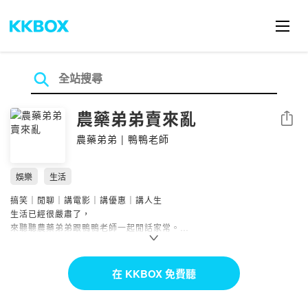
農藥弟弟賣來亂
分享
農藥弟弟 | 鴨鴨老師
娛樂
生活
搞笑｜閒聊｜講電影｜講優惠｜講人生
生活已經很嚴肅了，
來聽聽農藥弟弟跟鴨鴨老師一起閒話家常。
開心笑的時候就開心大笑，認真的時候讓你拍手叫好。
每個人都不完美，而我們也一樣，
在 KKBOX 免費聽
好笑得不完美，不完美的好笑。