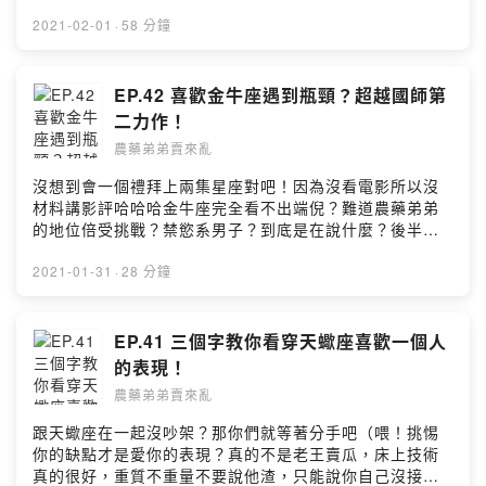
的轉淚點又是什麼？請跟著小安的話語看下去。戀愛問題
募集中，請直接私訊IG。🔍IG：農藥弟弟賣來
2021-02-01
·
58 分鐘
亂/nongyaodidi🔍FB：農藥弟弟賣來亂🦆留言給農藥弟弟
&鴨鴨老師 🦆
https://open.firstory.me/story/ckklf9hi9j94a0845ibl5n
EP.42 喜歡金牛座遇到瓶頸？超越國師第
w10?m=comment🧚🏻‍♂️小額贊助農藥弟弟讓我們更有動力
二力作！
做好節目 🧚🏻‍♀️https://pay.firstory.me/user/nongyaodidi
農藥弟弟賣來亂
背景音樂出處：Happy Life
https://www.cdbabylicensing.com/track/Mzg1OTE3ND
沒想到會一個禮拜上兩集星座對吧！因為沒看電影所以沒
AtYzZiOWRj/飛翔鉄塔 https://dova-
材料講影評哈哈哈金牛座完全看不出端倪？難道農藥弟弟
s.jp/bgm/play2105.htmlPowered by Firstory Hosting
的地位倍受挑戰？禁慾系男子？到底是在說什麼？後半段
深層解析金牛座愛情觀，想要看透金牛座不可以錯過！本
集克漏字：金牛座無法辨認喜歡，克漏字也遇到瓶頸。愛
2021-01-31
·
28 分鐘
情問題招募，農藥弟弟直接幫您回答各種問題感情看是在
一起前，在一起時，結婚之後，通通都可以為你解答！🔍
IG：農藥弟弟賣來亂/nongyaodidi🔍FB：農藥弟弟賣來亂
EP.41 三個字教你看穿天蠍座喜歡一個人
🦆留言給農藥弟弟&鴨鴨老師 🦆
的表現！
https://open.firstory.me/story/ckkjmc1z2ybrx0854cgb
農藥弟弟賣來亂
ecsiy?m=comment🧚🏻‍♂️小額贊助農藥弟弟讓我們更有動力
做好節目 🧚🏻‍♀️https://pay.firstory.me/user/nongyaodidi
跟天蠍座在一起沒吵架？那你們就等著分手吧（喂！挑惕
背景音樂出處：Happy Life
你的缺點才是愛你的表現？真的不是老王賣瓜，床上技術
https://www.cdbabylicensing.com/track/Mzg1OTE3ND
真的很好，重質不重量不要說他渣，只能說你自己沒接地