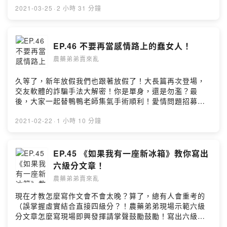
來亂/nongyaodidi🔍FB：農藥弟弟賣來亂🦆留言給農藥弟
2021-03-25
·
2 小時 31 分鐘
弟&鴨鴨老師 🦆
https://open.firstory.me/story/ckmnmvfsr3r2x0862eqz
wexai?m=comment🧚🏻‍♂️小額贊助農藥弟弟讓我們更有動力
EP.46 不要再當感情路上的蠢女人！
做好節目 🧚🏻‍♀️https://pay.firstory.me/user/nongyaodidi
農藥弟弟賣來亂
背景音樂出處： Happy Life
https://www.cdbabylicensing.com/track/Mzg1OTE3ND
AtYzZiOWRj/Powered by Firstory Hosting
久等了，新年放假我們也跟著放假了！大長篇再次登場，
交友軟體的詐騙手法大解密！你是單身，還是勿濫？最
後，大家一起替鴨鴨老師集氣手術順利！愛情問題招募，
農藥弟弟直接幫您回答各種問題感情看是在一起前，在一
起時，結婚之後，通通都可以為你解答！🔍IG：農藥弟弟
2021-02-22
·
1 小時 10 分鐘
賣來亂/nongyaodidi🔍FB：農藥弟弟賣來亂🦆留言給農藥
弟弟&鴨鴨老師 🦆
https://open.firstory.me/story/ckku1h2xcohx60866xilk
EP.45 《如果我有一座新冰箱》教你寫出
l0it?m=comment🧚🏻‍♂️小額贊助農藥弟弟讓我們更有動力做
六級分文章！
好節目 🧚🏻‍♀️https://pay.firstory.me/user/nongyaodidi背
農藥弟弟賣來亂
景音樂出處：Happy Life
https://www.cdbabylicensing.com/track/Mzg1OTE3ND
現在才教怎麼寫作文會不會太晚？算了，總有人會重考的
AtYzZiOWRj/Powered by Firstory Hosting
（誤掌握虛實結合直接四級分？！農藥弟弟現場示範六級
分文章怎麼寫現場即興發揮請掌聲鼓勵鼓勵！寫出六級分
作文拿來對付男朋友？說話技巧大公開！愛情問題招募，