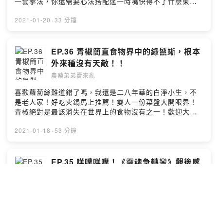
一套拳法，你還需要心法搭配逞一時嘴快得不了什麼東
西，我們看的是最後的東西！本集克漏字：妙口生花｜以
退為進｜說話藝術🦆留言給農藥弟弟&鴨鴨老師🦆
2021-01-20
·
33 分鐘
https://open.firstory.me/story/ckk4nbqvx4g7y0854tqc
2ojgm?m=comment🧚🏻‍♂️小額贊助農藥弟弟讓我們更有動
力做好節目
EP.36 青椒簡直食物界中的綠鬣蜥，根本
🧚🏻‍♀️https://pay.firstory.me/user/nongyaodidi背景音樂出
外來種沒有天敵！！
處：Happy Life
農藥弟弟賣來亂
https://www.cdbabylicensing.com/track/Mzg1OTE3ND
AtYzZiOWRj/Powered by Firstory Hosting
喜歡蘿蔔絲難道錯了嗎，我還是二八年華的白淨小生，不
是老人家！好吃火鍋馬上推薦！雙人一份菜盤大開眼界！
青椒絕對是最該消失在世界上的食物沒有之一！歡迎大家
跟我們分享你的地雷食物：＿＿＿＿。本集克漏字：世界
第一挑食｜外來種｜芋泥根本好吃｜討厭卡牙縫🦆留言給
2021-01-18
·
53 分鐘
農藥弟弟&鴨鴨老師🦆
https://open.firstory.me/story/ckk1sfz7xihoo0894yq6a
hmtw?m=comment🧚🏻‍♂️小額贊助農藥弟弟讓我們更有動力
EP.35 咩噗咩噗！《靈魂急轉彎》觀後感
做好節目 🧚🏻‍♀️https://pay.firstory.me/user/nongyaodidi
直接淚灑現場！？
背景音樂出處：Happy Life
農藥弟弟賣來亂
https://www.cdbabylicensing.com/track/Mzg1OTE3ND
AtYzZiOWRj/Powered by Firstory Hosting
《靈魂急轉彎》觀後感決定論與自我意志的哲學對話22到
底決定什麼？是徬徨的年紀，還是一如往常的彩蛋？在看