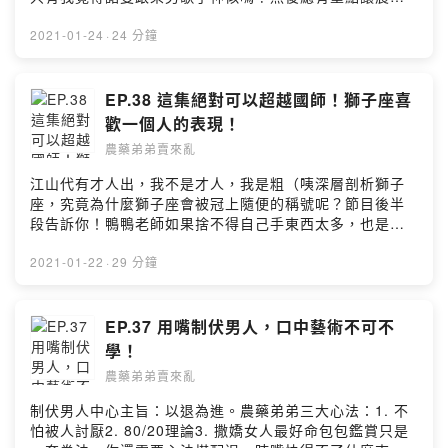
弟弟各種分心。雷就不好說了。明明應該要分析，整個大
走鐘！本集克漏字：直美給一百分不解釋！🔍IG：農藥弟
2021-01-24
·
24 分鐘
弟賣來亂/nongyaodidi🔍FB：農藥弟弟賣來亂🦆留言給農
藥弟弟&鴨鴨老師🦆
https://open.firstory.me/story/ckkad38j3m74p0845s3
EP.38 這集絕對可以超越國師！獅子座喜
n80mls?m=comment🧚🏻‍♂️小額贊助農藥弟弟讓我們更有動
歡一個人的表現！
力做好節目
農藥弟弟賣來亂
🧚🏻‍♀️https://pay.firstory.me/user/nongyaodidi背景音樂出
處：🎧 Happy Life
江山代有才人出，我不是才人，我是粗（咦深層剖析獅子
https://www.cdbabylicensing.com/track/Mzg1OTE3ND
座，究竟為什麼獅子座會被冠上隨便的稱號呢？節目後半
AtYzZiOWRj/Powered by Firstory Hosting
段告訴你！鴨鴨老師如果捨不得自己手東西太多，也是可
以考慮幫我換手機（喂本集克漏字：作秀擔當｜儀式感｜
自卑心理｜吃軟不吃硬🔍IG：農藥弟弟賣來
2021-01-22
·
29 分鐘
亂/nongyaodidi🔍FB：農藥弟弟賣來亂🦆留言給農藥弟弟
&鴨鴨老師 🦆
https://open.firstory.me/story/ckk7i7f949jz308456ndw
EP.37 用嘴制伏男人，口中藝術不可不
p5xl?m=comment🧚🏻‍♂️小額贊助農藥弟弟讓我們更有動力
學！
做好節目 🧚🏻‍♀️https://pay.firstory.me/user/nongyaodidi
農藥弟弟賣來亂
背景音樂出處：Happy Life
https://www.cdbabylicensing.com/track/Mzg1OTE3ND
制伏男人中心主旨：以退為進。農藥弟弟三大心法：1. 不
AtYzZiOWRj/飛翔鉄塔 https://dova-
怕被人討厭2. 80/20理論3. 撒嬌女人最好命包包鑑賞只是
s.jp/bgm/play2105.htmlPowered by Firstory Hosting