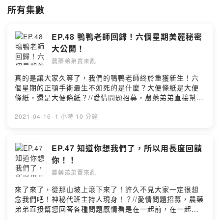
合作邀約請洽：
nongyaodidi@gmail.com
所有集數
🔍IG：農藥弟弟賣來亂/nongyaodidi
🔍FB：農藥弟弟賣來亂
EP.48 鴨鴨老師回歸！六個星期美麗秘密
大公開！
Powered by Firstory Hosting
農藥弟弟賣來亂
真的是讓大家久等了，我們的鴨鴨老師終於重獲新生！六
個星期的正顎手術最生不如死的是什麼？大便條紙是大便
條紙，還是大便條紙？//愛情問題招募，農藥弟弟直接幫您
回答各種問題感情看是在一起前，在一起時，結婚之後，
通通都可以為你解答！//🔍IG：農藥弟弟賣來
2021-04-16
·
1 小時 10 分鐘
亂/nongyaodidi🔍FB：農藥弟弟賣來亂🦆留言給農藥弟弟
&鴨鴨老師 🦆
https://open.firstory.me/story/cknj22yi06zvc0816emlb
EP.47 知道你想我們了，所以用長度回饋
s94i?m=comment🧚🏻‍♂️小額贊助農藥弟弟讓我們更有動力
你！！
做好節目 🧚🏻‍♀️https://pay.firstory.me/user/nongyaodidi
農藥弟弟賣來亂
背景音樂出處： Happy Life
https://www.cdbabylicensing.com/track/Mzg1OTE3ND
來了來了，從那山坡上滾下來了！許久不見大家一定很想
AtYzZiOWRj/Powered by Firstory Hosting
念我們吧！神秘代班主持人現身！？//愛情問題招募，農藥
弟弟直接幫您回答各種問題感情看是在一起前，在一起
時，結婚之後，通通都可以為你解答！//🔍IG：農藥弟弟賣