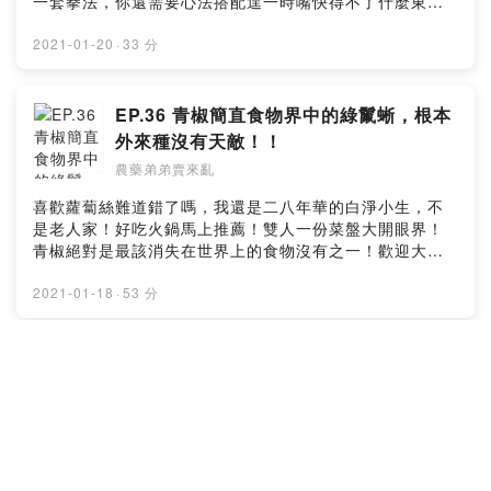
一套拳法，你還需要心法搭配逞一時嘴快得不了什麼東
西，我們看的是最後的東西！本集克漏字：妙口生花｜以
退為進｜說話藝術🦆留言給農藥弟弟&鴨鴨老師🦆
2021-01-20
·
33 分
https://open.firstory.me/story/ckk4nbqvx4g7y0854tqc
2ojgm?m=comment🧚🏻‍♂️小額贊助農藥弟弟讓我們更有動
力做好節目
EP.36 青椒簡直食物界中的綠鬣蜥，根本
🧚🏻‍♀️https://pay.firstory.me/user/nongyaodidi背景音樂出
外來種沒有天敵！！
處：Happy Life
農藥弟弟賣來亂
https://www.cdbabylicensing.com/track/Mzg1OTE3ND
AtYzZiOWRj/Powered by Firstory Hosting
喜歡蘿蔔絲難道錯了嗎，我還是二八年華的白淨小生，不
是老人家！好吃火鍋馬上推薦！雙人一份菜盤大開眼界！
青椒絕對是最該消失在世界上的食物沒有之一！歡迎大家
跟我們分享你的地雷食物：＿＿＿＿。本集克漏字：世界
第一挑食｜外來種｜芋泥根本好吃｜討厭卡牙縫🦆留言給
2021-01-18
·
53 分
農藥弟弟&鴨鴨老師🦆
https://open.firstory.me/story/ckk1sfz7xihoo0894yq6a
hmtw?m=comment🧚🏻‍♂️小額贊助農藥弟弟讓我們更有動力
EP.35 咩噗咩噗！《靈魂急轉彎》觀後感
做好節目 🧚🏻‍♀️https://pay.firstory.me/user/nongyaodidi
直接淚灑現場！？
背景音樂出處：Happy Life
農藥弟弟賣來亂
https://www.cdbabylicensing.com/track/Mzg1OTE3ND
AtYzZiOWRj/Powered by Firstory Hosting
《靈魂急轉彎》觀後感決定論與自我意志的哲學對話22到
底決定什麼？是徬徨的年紀，還是一如往常的彩蛋？在看