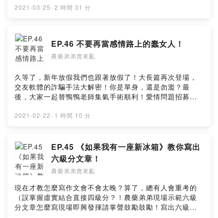
來亂/nongyaodidi🔍FB：農藥弟弟賣來亂🦆留言給農藥弟
2021-03-25
·
2 時間 31 分
弟&鴨鴨老師 🦆
https://open.firstory.me/story/ckmnmvfsr3r2x0862eqz
wexai?m=comment🧚🏻‍♂️小額贊助農藥弟弟讓我們更有動力
EP.46 不要再當感情路上的蠢女人！
做好節目 🧚🏻‍♀️https://pay.firstory.me/user/nongyaodidi
農藥弟弟賣來亂
背景音樂出處： Happy Life
https://www.cdbabylicensing.com/track/Mzg1OTE3ND
AtYzZiOWRj/Powered by Firstory Hosting
久等了，新年放假我們也跟著放假了！大長篇再次登場，
交友軟體的詐騙手法大解密！你是單身，還是勿濫？最
後，大家一起替鴨鴨老師集氣手術順利！愛情問題招募，
農藥弟弟直接幫您回答各種問題感情看是在一起前，在一
起時，結婚之後，通通都可以為你解答！🔍IG：農藥弟弟
2021-02-22
·
1 時間 10 分
賣來亂/nongyaodidi🔍FB：農藥弟弟賣來亂🦆留言給農藥
弟弟&鴨鴨老師 🦆
https://open.firstory.me/story/ckku1h2xcohx60866xilk
EP.45 《如果我有一座新冰箱》教你寫出
l0it?m=comment🧚🏻‍♂️小額贊助農藥弟弟讓我們更有動力做
六級分文章！
好節目 🧚🏻‍♀️https://pay.firstory.me/user/nongyaodidi背
農藥弟弟賣來亂
景音樂出處：Happy Life
https://www.cdbabylicensing.com/track/Mzg1OTE3ND
現在才教怎麼寫作文會不會太晚？算了，總有人會重考的
AtYzZiOWRj/Powered by Firstory Hosting
（誤掌握虛實結合直接四級分？！農藥弟弟現場示範六級
分文章怎麼寫現場即興發揮請掌聲鼓勵鼓勵！寫出六級分
作文拿來對付男朋友？說話技巧大公開！愛情問題招募，