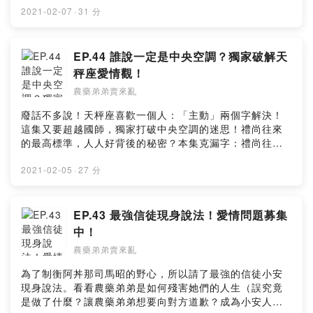
農藥弟弟直接幫您回答各種問題感情看是在一起前，在一
2021-02-07
·
31 分
起時，結婚之後，通通都可以為你解答！🔍IG：農藥弟弟
賣來亂/nongyaodidi🔍FB：農藥弟弟賣來亂🦆留言給農藥
弟弟&鴨鴨老師 🦆
EP.44 誰說一定是中央空調？獨家破解天
https://open.firstory.me/story/ckku1h2xcohx60866xilk
秤座愛情觀！
l0it?m=comment🧚🏻‍♂️小額贊助農藥弟弟讓我們更有動力做
農藥弟弟賣來亂
好節目 🧚🏻‍♀️https://pay.firstory.me/user/nongyaodidi背
景音樂出處：Happy Life
廢話不多說！天枰座喜歡一個人：「主動」兩個字解決！
https://www.cdbabylicensing.com/track/Mzg1OTE3ND
這集又要超越國師，獨家打破中央空調的迷思！禮尚往來
AtYzZiOWRj/Powered by Firstory Hosting
的最高標準，人人好背後的秘密？本集克漏字：禮尚往來
｜傲嬌｜對人不對事愛情問題招募，農藥弟弟直接幫您回
答各種問題感情看是在一起前，在一起時，結婚之後，通
2021-02-05
·
27 分
通都可以為你解答！🔍IG：農藥弟弟賣來亂/nongyaodidi
🔍FB：農藥弟弟賣來亂🦆留言給農藥弟弟&鴨鴨老師 🦆
https://open.firstory.me/story/ckkr3q8f1agvu0898oagj
EP.43 最強信徒現身說法！愛情問題募集
mr56?m=comment🧚🏻‍♂️小額贊助農藥弟弟讓我們更有動力
中！
做好節目 🧚🏻‍♀️https://pay.firstory.me/user/nongyaodidi
農藥弟弟賣來亂
背景音樂出處：Happy Life
https://www.cdbabylicensing.com/track/Mzg1OTE3ND
為了制衡阿丼那司馬昭的野心，所以請了最強的信徒小安
AtYzZiOWRj/飛翔鉄塔 https://dova-
現身說法。看看農藥弟弟是如何殘害她們的人生（誤究竟
s.jp/bgm/play2105.htmlPowered by Firstory Hosting
是做了什麼？讓農藥弟弟想要向對方道歉？成為小安人生