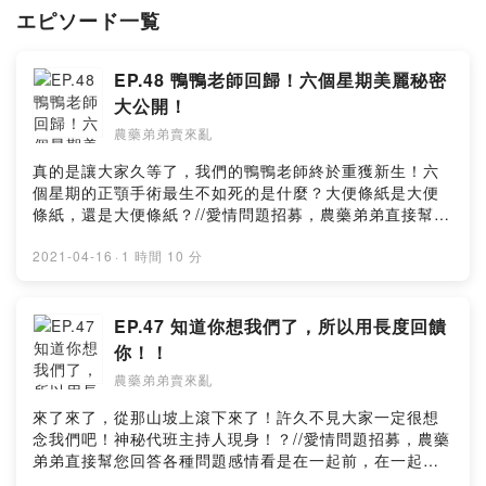
合作邀約請洽：
nongyaodidi@gmail.com
エピソード一覧
🔍IG：農藥弟弟賣來亂/nongyaodidi
🔍FB：農藥弟弟賣來亂
EP.48 鴨鴨老師回歸！六個星期美麗秘密
大公開！
Powered by Firstory Hosting
農藥弟弟賣來亂
真的是讓大家久等了，我們的鴨鴨老師終於重獲新生！六
個星期的正顎手術最生不如死的是什麼？大便條紙是大便
條紙，還是大便條紙？//愛情問題招募，農藥弟弟直接幫您
回答各種問題感情看是在一起前，在一起時，結婚之後，
通通都可以為你解答！//🔍IG：農藥弟弟賣來
2021-04-16
·
1 時間 10 分
亂/nongyaodidi🔍FB：農藥弟弟賣來亂🦆留言給農藥弟弟
&鴨鴨老師 🦆
https://open.firstory.me/story/cknj22yi06zvc0816emlb
EP.47 知道你想我們了，所以用長度回饋
s94i?m=comment🧚🏻‍♂️小額贊助農藥弟弟讓我們更有動力
你！！
做好節目 🧚🏻‍♀️https://pay.firstory.me/user/nongyaodidi
農藥弟弟賣來亂
背景音樂出處： Happy Life
https://www.cdbabylicensing.com/track/Mzg1OTE3ND
來了來了，從那山坡上滾下來了！許久不見大家一定很想
AtYzZiOWRj/Powered by Firstory Hosting
念我們吧！神秘代班主持人現身！？//愛情問題招募，農藥
弟弟直接幫您回答各種問題感情看是在一起前，在一起
時，結婚之後，通通都可以為你解答！//🔍IG：農藥弟弟賣