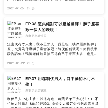
弟弟各種分心。雷就不好說了。明明應該要分析，整個大
走鐘！本集克漏字：直美給一百分不解釋！🔍IG：農藥弟
2021-01-24
·
24 分
弟賣來亂/nongyaodidi🔍FB：農藥弟弟賣來亂🦆留言給農
藥弟弟&鴨鴨老師🦆
https://open.firstory.me/story/ckkad38j3m74p0845s3
EP.38 這集絕對可以超越國師！獅子座喜
n80mls?m=comment🧚🏻‍♂️小額贊助農藥弟弟讓我們更有動
歡一個人的表現！
力做好節目
農藥弟弟賣來亂
🧚🏻‍♀️https://pay.firstory.me/user/nongyaodidi背景音樂出
處：🎧 Happy Life
江山代有才人出，我不是才人，我是粗（咦深層剖析獅子
https://www.cdbabylicensing.com/track/Mzg1OTE3ND
座，究竟為什麼獅子座會被冠上隨便的稱號呢？節目後半
AtYzZiOWRj/Powered by Firstory Hosting
段告訴你！鴨鴨老師如果捨不得自己手東西太多，也是可
以考慮幫我換手機（喂本集克漏字：作秀擔當｜儀式感｜
自卑心理｜吃軟不吃硬🔍IG：農藥弟弟賣來
2021-01-22
·
29 分
亂/nongyaodidi🔍FB：農藥弟弟賣來亂🦆留言給農藥弟弟
&鴨鴨老師 🦆
https://open.firstory.me/story/ckk7i7f949jz308456ndw
EP.37 用嘴制伏男人，口中藝術不可不
p5xl?m=comment🧚🏻‍♂️小額贊助農藥弟弟讓我們更有動力
學！
做好節目 🧚🏻‍♀️https://pay.firstory.me/user/nongyaodidi
農藥弟弟賣來亂
背景音樂出處：Happy Life
https://www.cdbabylicensing.com/track/Mzg1OTE3ND
制伏男人中心主旨：以退為進。農藥弟弟三大心法：1. 不
AtYzZiOWRj/飛翔鉄塔 https://dova-
怕被人討厭2. 80/20理論3. 撒嬌女人最好命包包鑑賞只是
s.jp/bgm/play2105.htmlPowered by Firstory Hosting