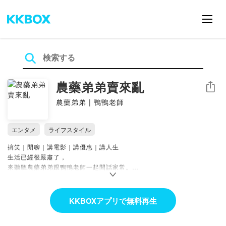
農藥弟弟賣來亂
シェア
農藥弟弟 | 鴨鴨老師
エンタメ
ライフスタイル
搞笑｜閒聊｜講電影｜講優惠｜講人生
生活已經很嚴肅了，
來聽聽農藥弟弟跟鴨鴨老師一起閒話家常。
開心笑的時候就開心大笑，認真的時候讓你拍手叫好。
每個人都不完美，而我們也一樣，
KKBOXアプリで無料再生
好笑得不完美，不完美的好笑。