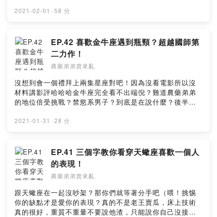
的轉淚點又是什麼？請跟著小安的話語看下去。戀愛問題
募集中，請直接私訊IG。🔍IG：農藥弟弟賣來
2021-02-01
·
58 分
亂/nongyaodidi🔍FB：農藥弟弟賣來亂🦆留言給農藥弟弟
&鴨鴨老師 🦆
https://open.firstory.me/story/ckklf9hi9j94a0845ibl5n
EP.42 喜歡金牛座遇到瓶頸？超越國師第
w10?m=comment🧚🏻‍♂️小額贊助農藥弟弟讓我們更有動力
二力作！
做好節目 🧚🏻‍♀️https://pay.firstory.me/user/nongyaodidi
農藥弟弟賣來亂
背景音樂出處：Happy Life
https://www.cdbabylicensing.com/track/Mzg1OTE3ND
沒想到會一個禮拜上兩集星座對吧！因為沒看電影所以沒
AtYzZiOWRj/飛翔鉄塔 https://dova-
材料講影評哈哈哈金牛座完全看不出端倪？難道農藥弟弟
s.jp/bgm/play2105.htmlPowered by Firstory Hosting
的地位倍受挑戰？禁慾系男子？到底是在說什麼？後半段
深層解析金牛座愛情觀，想要看透金牛座不可以錯過！本
集克漏字：金牛座無法辨認喜歡，克漏字也遇到瓶頸。愛
2021-01-31
·
28 分
情問題招募，農藥弟弟直接幫您回答各種問題感情看是在
一起前，在一起時，結婚之後，通通都可以為你解答！🔍
IG：農藥弟弟賣來亂/nongyaodidi🔍FB：農藥弟弟賣來亂
EP.41 三個字教你看穿天蠍座喜歡一個人
🦆留言給農藥弟弟&鴨鴨老師 🦆
的表現！
https://open.firstory.me/story/ckkjmc1z2ybrx0854cgb
農藥弟弟賣來亂
ecsiy?m=comment🧚🏻‍♂️小額贊助農藥弟弟讓我們更有動力
做好節目 🧚🏻‍♀️https://pay.firstory.me/user/nongyaodidi
跟天蠍座在一起沒吵架？那你們就等著分手吧（喂！挑惕
背景音樂出處：Happy Life
你的缺點才是愛你的表現？真的不是老王賣瓜，床上技術
https://www.cdbabylicensing.com/track/Mzg1OTE3ND
真的很好，重質不重量不要說他渣，只能說你自己沒接地