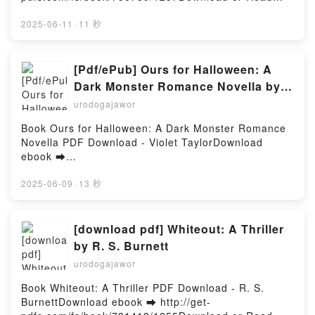
Audoire Kindle, Harry Potter Watercolor Magic: 32
Online Holly: A Belladonna Novella Free Book (PDF
Step-by-Step Enchanting Projects (Harry Potter
ePub Mobi) by Adalyn GraceHolly: A Belladonna
2025-06-11
·
11 秒
Crafts, Gifts for Harry Potter Fans) Tugce Audoire
Novella Adalyn Grace PDF, Holly: A Belladonna
Epub VK, Harry Potter Watercolor Magic: 32 Step-by-
Novella Adalyn Grace Epub, Holly: A Belladonna
Step Enchanting Projects (Harry Potter Crafts, Gifts
Novella Adalyn Grace Read Online, Holly: A
[Pdf/ePub] Ours for Halloween: A
for Harry Potter Fans) Tugce Audoire Free
Belladonna Novella Adalyn Grace Audiobook, Holly:
DownloadPowered by Firstory Hosting
Dark Monster Romance Novella by
A Belladonna Novella Adalyn Grace VK, Holly: A
Violet Taylor download ebook
urodogajawor
Belladonna Novella Adalyn Grace Kindle, Holly: A
Belladonna Novella Adalyn Grace Epub VK, Holly: A
Book Ours for Halloween: A Dark Monster Romance
Belladonna Novella Adalyn Grace Free
Novella PDF Download - Violet TaylorDownload
DownloadPowered by Firstory Hosting
ebook ➡
http://ebooksharez.info/fs/book/687602/1255Downloa
d or Read Online Ours for Halloween: A Dark
2025-06-09
·
13 秒
Monster Romance Novella Free Book (PDF ePub
Mobi) by Violet TaylorOurs for Halloween: A Dark
Monster Romance Novella Violet Taylor PDF, Ours
[download pdf] Whiteout: A Thriller
for Halloween: A Dark Monster Romance Novella
by R. S. Burnett
Violet Taylor Epub, Ours for Halloween: A Dark
urodogajawor
Monster Romance Novella Violet Taylor Read Online,
Ours for Halloween: A Dark Monster Romance
Book Whiteout: A Thriller PDF Download - R. S.
Novella Violet Taylor Audiobook, Ours for Halloween:
BurnettDownload ebook ➡ http://get-
A Dark Monster Romance Novella Violet Taylor VK,