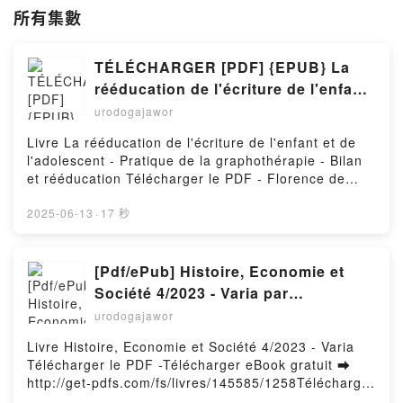
所有集數
TÉLÉCHARGER [PDF] {EPUB} La
rééducation de l'écriture de l'enfant
et de l'adolescent - Pratique de la
urodogajawor
graphothérapie - Bilan et
Livre La rééducation de l'écriture de l'enfant et de
rééducation
l'adolescent - Pratique de la graphothérapie - Bilan
et rééducation Télécharger le PDF - Florence de
Montesquieu, Chantal Thoulon-Page, Olivier
RevolTélécharger eBook gratuit ➡ http://get-
2025-06-13
·
17 秒
pdfs.com/fs/livres/141395/1258Télécharger ou lire
en ligne La rééducation de l'écriture de l'enfant et de
l'adolescent - Pratique de la graphothérapie - Bilan
[Pdf/ePub] Histoire, Economie et
et rééducation Livre gratuit (PDF ePub Mobi) pan
Société 4/2023 - Varia par
Florence de Montesquieu, Chantal Thoulon-Page,
téléchargement ebook
urodogajawor
Olivier Revol.La rééducation de l'écriture de l'enfant
et de l'adolescent - Pratique de la graphothérapie -
Livre Histoire, Economie et Société 4/2023 - Varia
Bilan et rééducation Florence de Montesquieu,
Télécharger le PDF -Télécharger eBook gratuit ➡
Chantal Thoulon-Page, Olivier Revol PDF, La
http://get-pdfs.com/fs/livres/145585/1258Télécharger
rééducation de l'écriture de l'enfant et de
ou lire en ligne Histoire, Economie et Société 4/2023