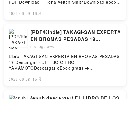
Loree Lough Epub VK, Suddenly Daddy and
PDF Download - Fiona Veitch SmithDownload ebook
Suddenly Mommy Loree Lough Free
➡ http://get-pdfs.com/fs/book/730999/1255Download
DownloadPowered by Firstory Hosting
or Read Online Murder of an Oxford Scientist: A
2025-06-09
·
16 秒
gripping and unputdownable cozy Golden Age
murder mystery Free Book (PDF ePub Mobi) by
Fiona Veitch SmithMurder of an Oxford Scientist: A
[PDF/Kindle] TAKAGI-SAN EXPERTA
gripping and unputdownable cozy Golden Age
EN BROMAS PESADAS 19
murder mystery Fiona Veitch Smith PDF, Murder of
descargar gratis
urodogajawor
an Oxford Scientist: A gripping and unputdownable
cozy Golden Age murder mystery Fiona Veitch Smith
Libro TAKAGI-SAN EXPERTA EN BROMAS PESADAS
Epub, Murder of an Oxford Scientist: A gripping and
19 Descargar PDF - SOICHIRO
unputdownable cozy Golden Age murder mystery
YAMAMOTODescargar eBook gratis ➡
Fiona Veitch Smith Read Online, Murder of an
http://ebooksharez.info/fs/libro/102027/1254Descarg
Oxford Scientist: A gripping and unputdownable cozy
ar o leer en línea TAKAGI-SAN EXPERTA EN
2025-06-08
·
15 秒
Golden Age murder mystery Fiona Veitch Smith
BROMAS PESADAS 19 Libro gratuito (PDF ePub
Audiobook, Murder of an Oxford Scientist: A gripping
Mobi) de SOICHIRO YAMAMOTO.TAKAGI-SAN
and unputdownable cozy Golden Age murder
EXPERTA EN BROMAS PESADAS 19 SOICHIRO
{epub descargar} EL LIBRO DE LOS
mystery Fiona Veitch Smith VK, Murder of an Oxford
YAMAMOTO PDF, TAKAGI-SAN EXPERTA EN
MUEBLES
Scientist: A gripping and unputdownable cozy Golden
BROMAS PESADAS 19 SOICHIRO YAMAMOTO Epub,
Age murder mystery Fiona Veitch Smith Kindle,
urodogajawor
TAKAGI-SAN EXPERTA EN BROMAS PESADAS 19
Murder of an Oxford Scientist: A gripping and
SOICHIRO YAMAMOTO Leer en línea , TAKAGI-SAN
Libro EL LIBRO DE LOS MUEBLES Descargar PDF -
unputdownable cozy Golden Age murder mystery
EXPERTA EN BROMAS PESADAS 19 SOICHIRO
FRIDA RAMSTEDTDescargar eBook gratis ➡
Fiona Veitch Smith Epub VK, Murder of an Oxford