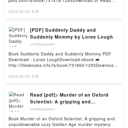
pdfs.com/fs/book/731418/1255Download or Read
Ours for Halloween: A Dark Monster Romance
Online Whiteout: A Thriller Free Book (PDF ePub
Novella Violet Taylor Kindle, Ours for Halloween: A
Mobi) by R. S. BurnettWhiteout: A Thriller R. S.
2025-06-09
·
9 秒
Dark Monster Romance Novella Violet Taylor Epub
Burnett PDF, Whiteout: A Thriller R. S. Burnett Epub,
VK, Ours for Halloween: A Dark Monster Romance
Whiteout: A Thriller R. S. Burnett Read Online,
Novella Violet Taylor Free DownloadPowered by
Whiteout: A Thriller R. S. Burnett Audiobook,
[PDF] Suddenly Daddy and
Firstory Hosting
Whiteout: A Thriller R. S. Burnett VK, Whiteout: A
Suddenly Mommy by Loree Lough
Thriller R. S. Burnett Kindle, Whiteout: A Thriller R.
urodogajawor
S. Burnett Epub VK, Whiteout: A Thriller R. S.
Burnett Free DownloadPowered by Firstory Hosting
Book Suddenly Daddy and Suddenly Mommy PDF
Download - Loree LoughDownload ebook ➡
http://filesbooks.info/fs/book/731860/1255Download
or Read Online Suddenly Daddy and Suddenly
Mommy Free Book (PDF ePub Mobi) by Loree
2025-06-09
·
9 秒
LoughSuddenly Daddy and Suddenly Mommy Loree
Lough PDF, Suddenly Daddy and Suddenly Mommy
Loree Lough Epub, Suddenly Daddy and Suddenly
Read [pdf]> Murder of an Oxford
Mommy Loree Lough Read Online, Suddenly Daddy
Scientist: A gripping and
and Suddenly Mommy Loree Lough Audiobook,
unputdownable cozy Golden Age
urodogajawor
Suddenly Daddy and Suddenly Mommy Loree Lough
murder mystery by Fiona Veitch
VK, Suddenly Daddy and Suddenly Mommy Loree
Book Murder of an Oxford Scientist: A gripping and
Smith
Lough Kindle, Suddenly Daddy and Suddenly Mommy
unputdownable cozy Golden Age murder mystery