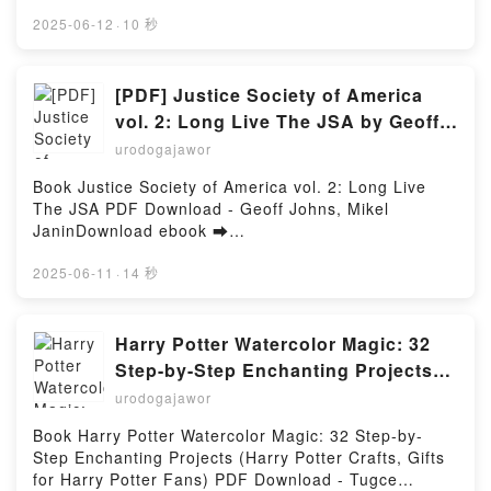
l'enfant et de l'adolescent - Pratique de la
d or Read Online Runescape: The Fall of Hallowvale
graphothérapie - Bilan et rééducation Florence de
Free Book (PDF ePub Mobi) by Robbie
2025-06-12
·
10 秒
Montesquieu, Chantal Thoulon-Page, Olivier Revol
MacNivenRunescape: The Fall of Hallowvale Robbie
Téléchargement gratuitPowered by Firstory Hosting
MacNiven PDF, Runescape: The Fall of Hallowvale
Robbie MacNiven Epub, Runescape: The Fall of
[PDF] Justice Society of America
Hallowvale Robbie MacNiven Read Online,
vol. 2: Long Live The JSA by Geoff
Runescape: The Fall of Hallowvale Robbie MacNiven
Johns, Mikel Janin
urodogajawor
Audiobook, Runescape: The Fall of Hallowvale
Robbie MacNiven VK, Runescape: The Fall of
Book Justice Society of America vol. 2: Long Live
Hallowvale Robbie MacNiven Kindle, Runescape:
The JSA PDF Download - Geoff Johns, Mikel
The Fall of Hallowvale Robbie MacNiven Epub VK,
JaninDownload ebook ➡
Runescape: The Fall of Hallowvale Robbie MacNiven
http://filesbooks.info/fs/book/730482/1257Download
Free DownloadPowered by Firstory Hosting
or Read Online Justice Society of America vol. 2:
2025-06-11
·
14 秒
Long Live The JSA Free Book (PDF ePub Mobi) by
Geoff Johns, Mikel JaninJustice Society of America
vol. 2: Long Live The JSA Geoff Johns, Mikel Janin
Harry Potter Watercolor Magic: 32
PDF, Justice Society of America vol. 2: Long Live
Step-by-Step Enchanting Projects
The JSA Geoff Johns, Mikel Janin Epub, Justice
(Harry Potter Crafts, Gifts for Harry
urodogajawor
Society of America vol. 2: Long Live The JSA Geoff
Potter Fans) by Tugce Audoire on
Johns, Mikel Janin Read Online, Justice Society of
Book Harry Potter Watercolor Magic: 32 Step-by-
Iphone New Format
America vol. 2: Long Live The JSA Geoff Johns,
Step Enchanting Projects (Harry Potter Crafts, Gifts
Mikel Janin Audiobook, Justice Society of America
for Harry Potter Fans) PDF Download - Tugce