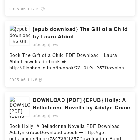
vol. 2: Long Live The JSA Geoff Johns, Mikel Janin
AudoireDownload ebook ➡ http://get-
VK, Justice Society of America vol. 2: Long Live The
pdfs.com/fs/book/614538/1257Download or Read
2025-06-11
·
19 秒
JSA Geoff Johns, Mikel Janin Kindle, Justice Society
Online Harry Potter Watercolor Magic: 32 Step-by-
of America vol. 2: Long Live The JSA Geoff Johns,
Step Enchanting Projects (Harry Potter Crafts, Gifts
Mikel Janin Epub VK, Justice Society of America vol.
for Harry Potter Fans) Free Book (PDF ePub Mobi)
{epub download} The Gift of a Child
2: Long Live The JSA Geoff Johns, Mikel Janin Free
by Tugce AudoireHarry Potter Watercolor Magic: 32
by Laura Abbot
DownloadPowered by Firstory Hosting
Step-by-Step Enchanting Projects (Harry Potter
urodogajawor
Crafts, Gifts for Harry Potter Fans) Tugce Audoire
PDF, Harry Potter Watercolor Magic: 32 Step-by-Step
Book The Gift of a Child PDF Download - Laura
Enchanting Projects (Harry Potter Crafts, Gifts for
AbbotDownload ebook ➡
Harry Potter Fans) Tugce Audoire Epub, Harry Potter
http://filesbooks.info/fs/book/731912/1257Download
Watercolor Magic: 32 Step-by-Step Enchanting
or Read Online The Gift of a Child Free Book (PDF
Projects (Harry Potter Crafts, Gifts for Harry Potter
ePub Mobi) by Laura AbbotThe Gift of a Child Laura
2025-06-11
·
8 秒
Fans) Tugce Audoire Read Online, Harry Potter
Abbot PDF, The Gift of a Child Laura Abbot Epub,
Watercolor Magic: 32 Step-by-Step Enchanting
The Gift of a Child Laura Abbot Read Online, The
Projects (Harry Potter Crafts, Gifts for Harry Potter
Gift of a Child Laura Abbot Audiobook, The Gift of a
DOWNLOAD [PDF] {EPUB} Holly: A
Fans) Tugce Audoire Audiobook, Harry Potter
Child Laura Abbot VK, The Gift of a Child Laura
Belladonna Novella by Adalyn Grace
Watercolor Magic: 32 Step-by-Step Enchanting
Abbot Kindle, The Gift of a Child Laura Abbot Epub
Projects (Harry Potter Crafts, Gifts for Harry Potter
urodogajawor
VK, The Gift of a Child Laura Abbot Free
Fans) Tugce Audoire VK, Harry Potter Watercolor
DownloadPowered by Firstory Hosting
Book Holly: A Belladonna Novella PDF Download -
Magic: 32 Step-by-Step Enchanting Projects (Harry
Adalyn GraceDownload ebook ➡ http://get-
Potter Crafts, Gifts for Harry Potter Fans) Tugce
pdfs.com/fs/book/730739/1257Download or Read