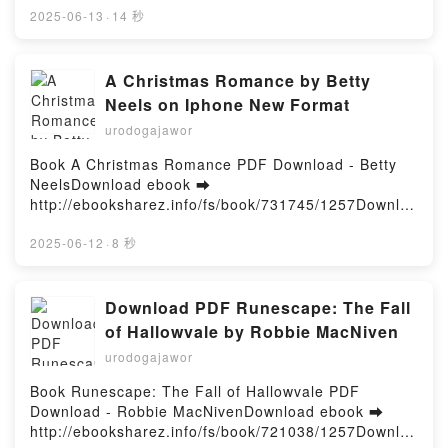
l'adolescent - Pratique de la graphothérapie - Bilan
- Varia Livre gratuit (PDF ePub Mobi) pan .Histoire,
2025-06-13
·
14 秒
et rééducation Florence de Montesquieu, Chantal
Economie et Société 4/2023 - Varia PDF, Histoire,
Thoulon-Page, Olivier Revol Epub, La rééducation
Economie et Société 4/2023 - Varia Epub, Histoire,
de l'écriture de l'enfant et de l'adolescent - Pratique
Economie et Société 4/2023 - Varia Lire en ligne ,
A Christmas Romance by Betty
de la graphothérapie - Bilan et rééducation Florence
Histoire, Economie et Société 4/2023 - Varia
Neels on Iphone New Format
de Montesquieu, Chantal Thoulon-Page, Olivier
Audiobook, Histoire, Economie et Société 4/2023 -
Revol Lire en ligne , La rééducation de l'écriture de
urodogajawor
Varia VK, Histoire, Economie et Société 4/2023 -
l'enfant et de l'adolescent - Pratique de la
Varia Kindle, Histoire, Economie et Société 4/2023 -
Book A Christmas Romance PDF Download - Betty
graphothérapie - Bilan et rééducation Florence de
Varia Epub VK, Histoire, Economie et Société 4/2023
NeelsDownload ebook ➡
Montesquieu, Chantal Thoulon-Page, Olivier Revol
- Varia Téléchargement gratuitPowered by Firstory
http://ebooksharez.info/fs/book/731745/1257Downloa
Audiobook, La rééducation de l'écriture de l'enfant et
Hosting
d or Read Online A Christmas Romance Free Book
de l'adolescent - Pratique de la graphothérapie -
(PDF ePub Mobi) by Betty NeelsA Christmas
2025-06-12
·
8 秒
Bilan et rééducation Florence de Montesquieu,
Romance Betty Neels PDF, A Christmas Romance
Chantal Thoulon-Page, Olivier Revol VK, La
Betty Neels Epub, A Christmas Romance Betty Neels
rééducation de l'écriture de l'enfant et de
Read Online, A Christmas Romance Betty Neels
Download PDF Runescape: The Fall
l'adolescent - Pratique de la graphothérapie - Bilan
Audiobook, A Christmas Romance Betty Neels VK, A
et rééducation Florence de Montesquieu, Chantal
of Hallowvale by Robbie MacNiven
Christmas Romance Betty Neels Kindle, A Christmas
Thoulon-Page, Olivier Revol Kindle, La rééducation
urodogajawor
Romance Betty Neels Epub VK, A Christmas
de l'écriture de l'enfant et de l'adolescent - Pratique
Romance Betty Neels Free DownloadPowered by
de la graphothérapie - Bilan et rééducation Florence
Book Runescape: The Fall of Hallowvale PDF
Firstory Hosting
de Montesquieu, Chantal Thoulon-Page, Olivier
Download - Robbie MacNivenDownload ebook ➡
Revol Epub VK, La rééducation de l'écriture de
http://ebooksharez.info/fs/book/721038/1257Downloa