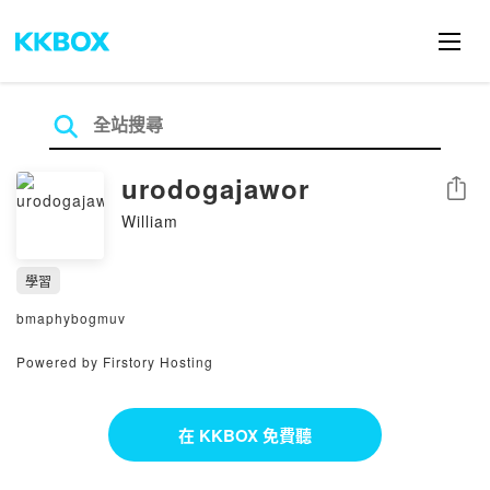
urodogajawor
分享
William
學習
bmaphybogmuv
Powered by Firstory Hosting
在 KKBOX 免費聽