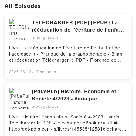
All Episodes
TÉLÉCHARGER [PDF] {EPUB} La
rééducation de l'écriture de l'enfant
et de l'adolescent - Pratique de la
urodogajawor
graphothérapie - Bilan et
Livre La rééducation de l'écriture de l'enfant et de
rééducation
l'adolescent - Pratique de la graphothérapie - Bilan
et rééducation Télécharger le PDF - Florence de
Montesquieu, Chantal Thoulon-Page, Olivier
RevolTélécharger eBook gratuit ➡ http://get-
2025-06-13
·
17 seconds
pdfs.com/fs/livres/141395/1258Télécharger ou lire
en ligne La rééducation de l'écriture de l'enfant et de
l'adolescent - Pratique de la graphothérapie - Bilan
[Pdf/ePub] Histoire, Economie et
et rééducation Livre gratuit (PDF ePub Mobi) pan
Société 4/2023 - Varia par
Florence de Montesquieu, Chantal Thoulon-Page,
téléchargement ebook
urodogajawor
Olivier Revol.La rééducation de l'écriture de l'enfant
et de l'adolescent - Pratique de la graphothérapie -
Livre Histoire, Economie et Société 4/2023 - Varia
Bilan et rééducation Florence de Montesquieu,
Télécharger le PDF -Télécharger eBook gratuit ➡
Chantal Thoulon-Page, Olivier Revol PDF, La
http://get-pdfs.com/fs/livres/145585/1258Télécharger
rééducation de l'écriture de l'enfant et de
ou lire en ligne Histoire, Economie et Société 4/2023