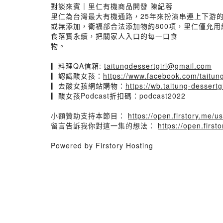
對談來賓｜里仁有機商品開發 陳紀蓉
里仁為台灣最大有機通路，25年來扮演串連上下游
或無添加，衛福部合法添加物約800項，里仁僅允用
食落實永續，把關家人入口的每一口食
物。
▎料理QA信箱:
taitungdessertgirl@gmail.com
▎認識酸女孩：
https://www.facebook.com/taitung
▎去酸女孩網站購物：
https://wb.taitung-dessertg
▎酸女孩Podcast折扣碼：podcast2022
小額贊助支持本節目：
https://open.firstory.me
留言告訴我你對這一集的想法：
https://open.fir
Powered by Firstory Hosting