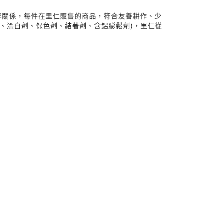
伴關係，每件在里仁販售的商品，符合友善耕作、少
劑、漂白劑、保色劑、結著劑、含鋁膨鬆劑)，里仁從