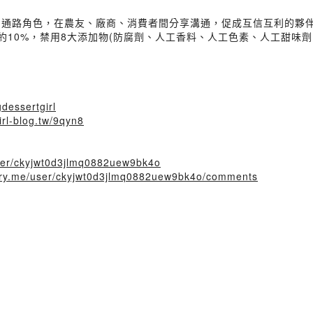
的通路角色，在農友、廠商、消費者間分享溝通，促成互信互利的夥
約10%，禁用8大添加物(防腐劑、人工香料、人工色素、人工甜味
dessertgirl
irl-blog.tw/9qyn8
/user/ckyjwt0d3jlmq0882uew9bk4o
story.me/user/ckyjwt0d3jlmq0882uew9bk4o/comments