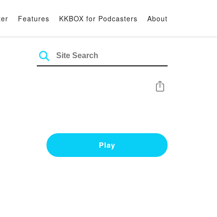
ter
Features
KKBOX for Podcasters
About
Share
Play