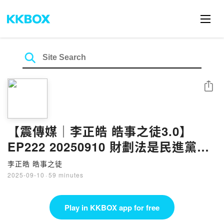
Share
【震傳媒｜李正皓 皓事之徒3.0】
EP222 20250910 財劃法是民進黨最
後翻身仗機會，翻轉沙包黨形象在此
李正皓 皓事之徒
一役｜主持人：李正皓
2025-09-10
·
59 minutes
Play in KKBOX app for free