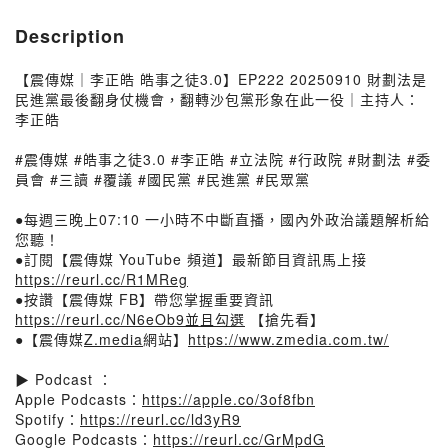
Description
【震傳媒｜李正皓 皓事之徒3.0】EP222 20250910 財劃法是
民進黨最後翻身仗機會，翻轉沙包黨形象在此一役｜主持人：
李正皓
#震傳媒 #皓事之徒3.0 #李正皓 #立法院 #行政院 #財劃法 #委
員會 #三讀 #覆議 #國民黨 #民進黨 #民眾黨
●每週三晚上07:10 一小時不中斷直播，國內外政治議題解析給
您聽！
●訂閱【震傳媒 YouTube 頻道】最新節目資訊馬上接
https://reurl.cc/R1MReg​​​​​​​​
●按讚【震傳媒 FB】帶您掌握重要資訊
https://reurl.cc/N6eOb9​​​​​​​​並且勾選
【搶先看】
●【震傳媒
Z.media
網站】
https://www.zmedia.com.tw/​​​
▶️ Podcast ：
Apple Podcasts：
https://apple.co/3of8fbn
Spotify：
https://reurl.cc/ld3yR9
Google Podcasts：
https://reurl.cc/GrMpdG