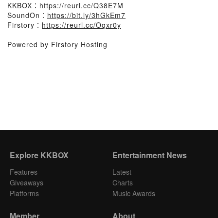
KKBOX：
https://reurl.cc/Q38E7M
SoundOn：
https://bit.ly/3hGkEm7
Firstory：
https://reurl.cc/Oqxr0y
Powered by Firstory Hosting
Explore KKBOX
Entertainment News
Features
Latest
Giveaways
Charts
Platforms
Music Awards
Member
About