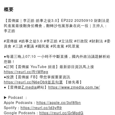
概要
【震傳媒｜李正皓 皓事之徒3.0】EP222 20250910 財劃法是
民進黨最後翻身仗機會，翻轉沙包黨形象在此一役｜主持人：
李正皓
#震傳媒 #皓事之徒3.0 #李正皓 #立法院 #行政院 #財劃法 #委
員會 #三讀 #覆議 #國民黨 #民進黨 #民眾黨
●每週三晚上07:10 一小時不中斷直播，國內外政治議題解析給
您聽！
●訂閱【震傳媒 YouTube 頻道】最新節目資訊馬上接
https://reurl.cc/R1MReg​​​​​​​​
●按讚【震傳媒 FB】帶您掌握重要資訊
https://reurl.cc/N6eOb9​​​​​​​​並且勾選
【搶先看】
●【震傳媒
Z.media
網站】
https://www.zmedia.com.tw/​​​
▶️ Podcast ：
Apple Podcasts：
https://apple.co/3of8fbn
Spotify：
https://reurl.cc/ld3yR9
Google Podcasts：
https://reurl.cc/GrMpdG