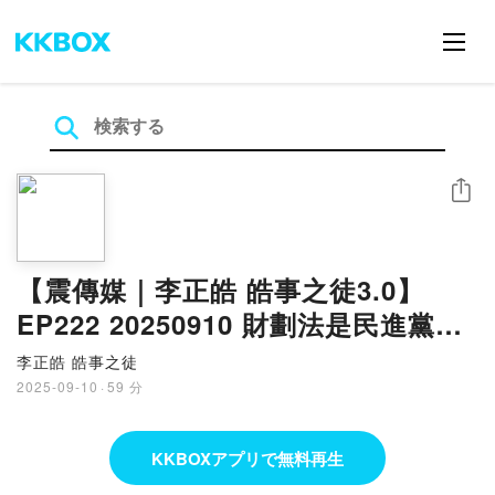
シェア
【震傳媒｜李正皓 皓事之徒3.0】
EP222 20250910 財劃法是民進黨最
後翻身仗機會，翻轉沙包黨形象在此
李正皓 皓事之徒
一役｜主持人：李正皓
2025-09-10
·
59 分
KKBOXアプリで無料再生