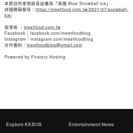
本節目所使用錄音設備為「美國 Blue Snowball ice」
詳細開箱報告：
https://meetfood.com.tw/2021/07/snowball-
ice/
部落格 ｜
meetfood.com.tw
Facebook｜facebook.com/meetfoodblog
Instagram｜instagram.com/meetfoodblog
合作邀約｜
meetfoodblog@gmail.com
Powered by Firstory Hosting
Explore KKBOX
Entertainment News