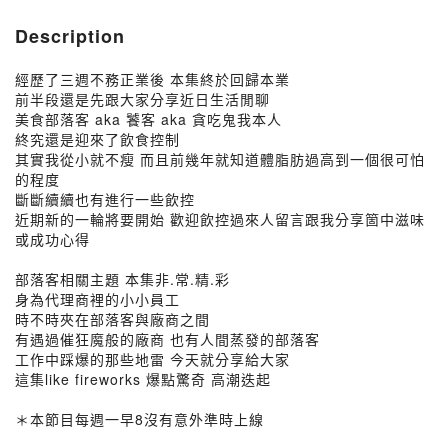
Description
經歷了三週不務正業後 本集終於回歸本業
前半段還是先跟大家分享近日生活閒聊
美食部落客 aka 饕客 aka 貪吃鬼我本人
終究還是迎來了飲食控制
其實我從小就不瘦 而且前幾年就知道體脂肪過高到一個很可怕
的程度
斷斷續續也有進行一些飲控
近期新的一輪將要開始 歡迎飲控過來人留言跟我分享箇中滋味
或成功心得
部落客相關主題 本集非.常.精.彩
身為代理商裡的小小員工
時不時夾在部落客與廠商之間
有遇過催狂魔般的廠商 也有人間蒸發的部落客
工作中踩爆的那些地雷 今天就分享給大家
這集like fireworks 爆點驚奇 高潮迭起
＊本節目每週一早8沒有意外準時上線