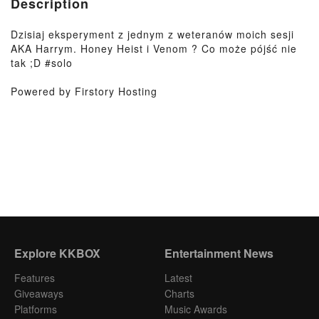
Description
Dzisiaj eksperyment z jednym z weteranów moich sesji
AKA Harrym. Honey Heist i Venom ? Co może pójść nie
tak ;D #solo
Powered by Firstory Hosting
Explore KKBOX
Entertainment News
Features
Latest
Giveaways
Charts
Platforms
Music Awards