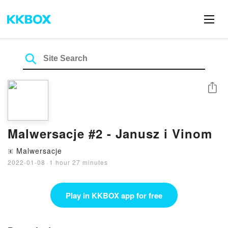
Share
Malwersacje #2 - Janusz i Vinom
Malwersacje
🄴
2022-01-08
·
1 hour 27 minutes
Play in KKBOX app for free