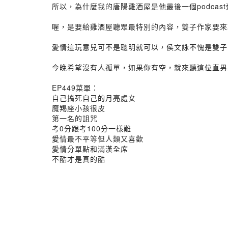
所以，為什麼我的唐陽雞酒屋是他最後一個podcas
喔，是要給雞酒屋聽眾最特別的內容，雙子作家要來
愛情這玩意兒可不是聰明就可以，侯文詠不愧是雙子
今晚希望沒有人孤單，如果你有空，就來聽這位直男
EP449菜單：
自己搞死自己的月亮處女
魔羯座小孩很皮
第一名的詛咒
考0分跟考100分一樣難
愛情最不平等但人類又喜歡
愛情分單點和滿漢全席
不酷才是真的酷