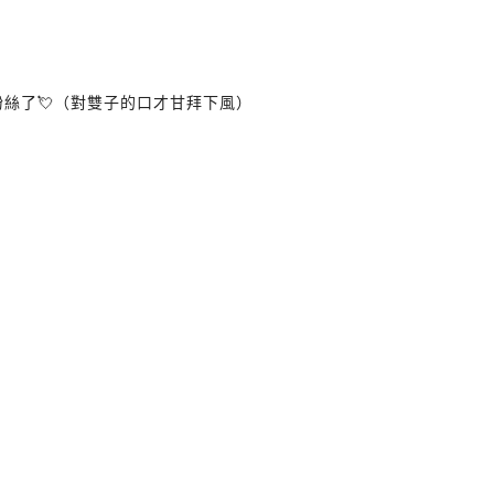
絲了💘（對雙子的口才甘拜下風）