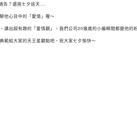
t通告？還挑七夕這天….
聊他心目中的「愛情」喔～
，講出超有趣的「愛情觀」，我們公司20幾歲的小編瞬間都變他的粉
典範給大家的天王星觀點吧，祝大家七夕愉快～