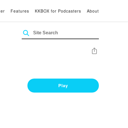
ter
Features
KKBOX for Podcasters
About
Share
Play