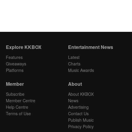
Explore KKBOX
Entertainment News
Features
Latest
Giveaways
Charts
Platforms
Music Awards
Member
About
Subscribe
About KKBOX
Member Centre
News
Help Centre
Advertising
Terms of Use
Contact Us
Publish Music
Privacy Policy