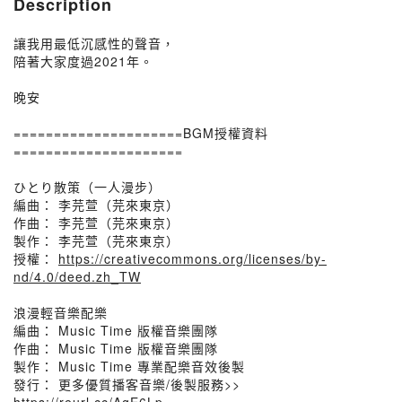
Description
讓我用最低沉感性的聲音，
陪著大家度過2021年。
晚安
=====================BGM授權資料
=====================
ひとり散策（一人漫步）
編曲： 李芫萱（芫來東京）
作曲： 李芫萱（芫來東京）
製作： 李芫萱（芫來東京）
授權：
https://creativecommons.org/licenses/by-
nd/4.0/deed.zh_TW
浪漫輕音樂配樂
編曲： Music Time 版權音樂團隊
作曲： Music Time 版權音樂團隊
製作： Music Time 專業配樂音效後製
發行： 更多優質播客音樂/後製服務>>