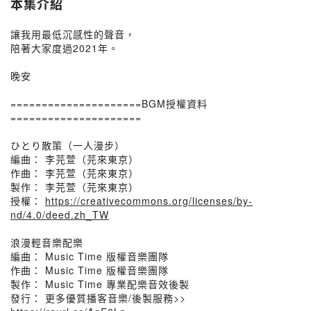
本集介紹
讓我用最低沉感性的聲音，
陪著大家度過2021年。
晚安
=====================BGM授權資料
=====================
ひとり散策（一人漫步）
編曲： 李芫萱（芫來東京）
作曲： 李芫萱（芫來東京）
製作： 李芫萱（芫來東京）
授權：
https://creativecommons.org/licenses/by-
nd/4.0/deed.zh_TW
浪漫輕音樂配樂
編曲： Music Time 版權音樂團隊
作曲： Music Time 版權音樂團隊
製作： Music Time 專業配樂音效後製
發行： 更多優質播客音樂/後製服務>>