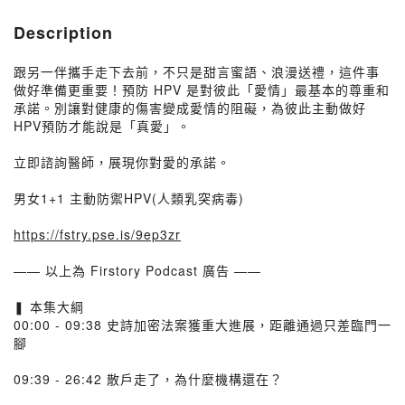
Description
跟另一伴攜手走下去前，不只是甜言蜜語、浪漫送禮，這件事
做好準備更重要！預防 HPV 是對彼此「愛情」最基本的尊重和
承諾。別讓對健康的傷害變成愛情的阻礙，為彼此主動做好
HPV預防才能說是「真愛」。
立即諮詢醫師，展現你對愛的承諾。
男女1+1 主動防禦HPV(人類乳突病毒)
https://fstry.pse.is/9ep3zr
—— 以上為 Firstory Podcast 廣告 ——
❚ 本集大綱
00:00 - 09:38 史詩加密法案獲重大進展，距離通過只差臨門一
腳
09:39 - 26:42 散戶走了，為什麼機構還在？