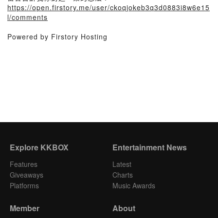
https://open.firstory.me/user/ckoqjokeb3q3d0883i8w6e15
l/comments
Powered by Firstory Hosting
Explore KKBOX
Entertainment News
Features
Latest
Giveaways
Charts
Platforms
Music Awards
Member
About