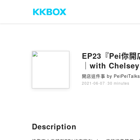
EP23『Pei
｜with Chelsey
開店這件事 by PeiPeiTalks
2021-06-07
·
30 minutes
Description