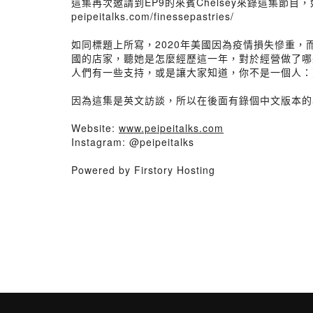
這集再次邀請到EP9的來賓Chelsey來錄這集節目
peipeitalks.com/finessepastries/
如同標題上所寫，2020年美國因為疫情損失慘重，
國的店家，聽她是怎麼經歷這一年，對於經營做了哪些
人們有一些支持，或是讓大家知道，你不是一個人：
因為這集是英文訪談，所以在後面有錄個中文版本的小整
Website:
www.peipeitalks.com
Instagram: @peipeitalks
Powered by Firstory Hosting