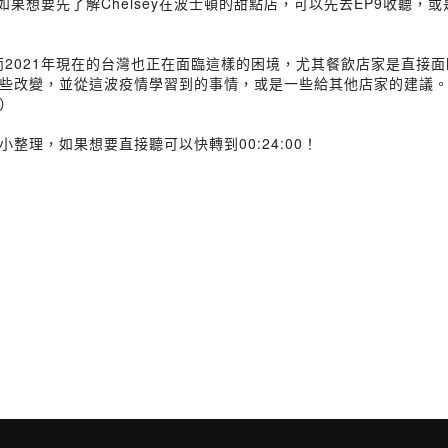
，如果想要先了解Chelsey在波士頓的甜點店，可以先去EP9收聽
而2021年現在的台灣也正在面臨這樣的困境，尤其餐飲店家是直接
改變，並從這波疫情學習到的事情，或是一些給其他店家的建議。希望
）
理，如果想要直接聽可以快轉到00:24:00！