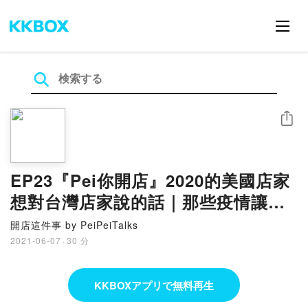
シェア
EP23『Pei你開店』2020的美國店家
想對台灣店家說的話｜那些疫情讓我
們學到的事｜with Chelsey
開店這件事 by PeiPeiTalks
2021-06-07
·
30 分
KKBOXアプリで無料再生