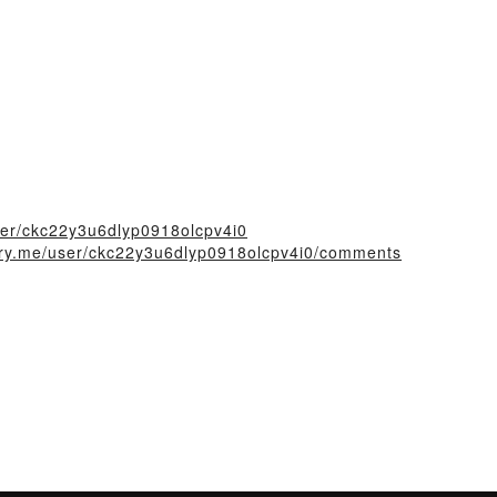
user/ckc22y3u6dlyp0918olcpv4i0
tory.me/user/ckc22y3u6dlyp0918olcpv4i0/comments