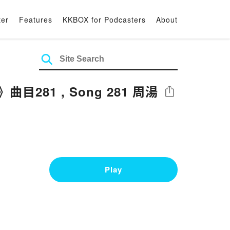
ter
Features
KKBOX for Podcasters
About
目281 , Song 281 周湯
Share
Play