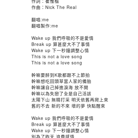
作詞：崔惟楷
作曲：Nick The Real
翻唱:me
翻唱製作:me
Wake up 我們呼吸的不是愛情
Break up 算甚麼大不了事情
Wake up 下一秒鐘調整心情
This is not a love song
This is not a love song
幹嘛要醉到K歌都跟不上節拍
幹嘛想吃回頭草當人家的備胎
幹嘛讓自己掉進淚海 放不開
幹嘛以為失戀了全是自己活該
太陽下山 無精打采 明天依舊再爬上來
舊的不去 新的不來 壞的夢 快點醒來
Wake up 我們呼吸的不是愛情
Break up 算甚麼大不了事情
Wake up 下一秒鐘調整心情
別為了昨天 浪費感情