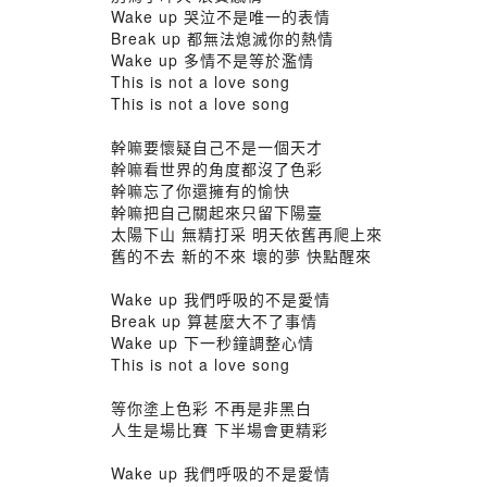
Wake up 哭泣不是唯一的表情
Break up 都無法熄滅你的熱情
Wake up 多情不是等於濫情
This is not a love song
This is not a love song
幹嘛要懷疑自己不是一個天才
幹嘛看世界的角度都沒了色彩
幹嘛忘了你還擁有的愉快
幹嘛把自己關起來只留下陽臺
太陽下山 無精打采 明天依舊再爬上來
舊的不去 新的不來 壞的夢 快點醒來
Wake up 我們呼吸的不是愛情
Break up 算甚麼大不了事情
Wake up 下一秒鐘調整心情
This is not a love song
等你塗上色彩 不再是非黑白
人生是場比賽 下半場會更精彩
Wake up 我們呼吸的不是愛情