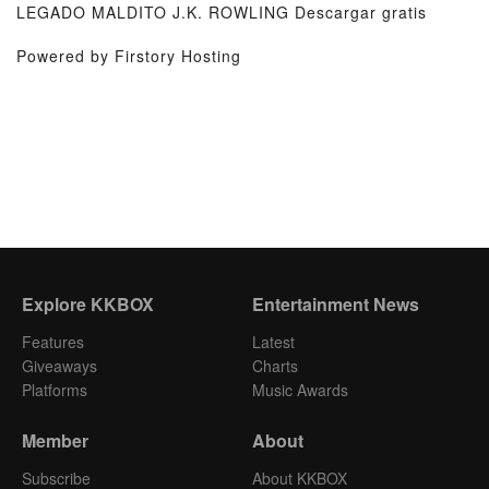
LEGADO MALDITO J.K. ROWLING Descargar gratis
Powered by Firstory Hosting
Explore KKBOX
Entertainment News
Features
Latest
Giveaways
Charts
Platforms
Music Awards
Member
About
Subscribe
About KKBOX