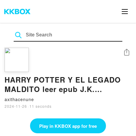
Share
HARRY POTTER Y EL LEGADO
MALDITO leer epub J.K.
ROWLING
axithacenune
2024-11-26
·
11 seconds
Play in KKBOX app for free