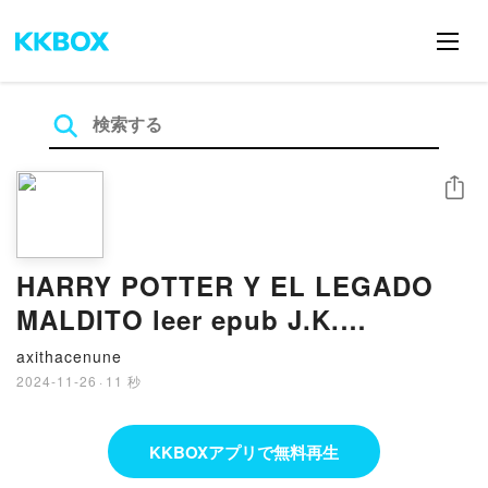
シェア
HARRY POTTER Y EL LEGADO
MALDITO leer epub J.K.
ROWLING
axithacenune
2024-11-26
·
11 秒
KKBOXアプリで無料再生