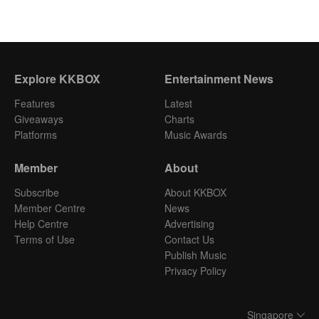
Explore KKBOX
Entertainment News
Features
Latest
Giveaways
Charts
Platforms
Music Awards
Member
About
Subscribe
About KKBOX
Member Centre
News
Help Centre
Advertising
Terms of Use
Contact Us
Publish Music
Privacy Policy
Singapore