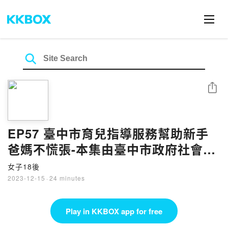
Share
EP57 臺中市育兒指導服務幫助新手
爸媽不慌張-本集由臺中市政府社會局
贊助，邀請兒童福利聯盟代表分享育
女子18後
兒指導內容。
2023-12-15
·
24 minutes
Play in KKBOX app for free