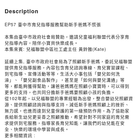
Description
EP57 臺中市育兒指導服務幫助新手爸媽不慌張
本集由臺中市政府社會局贊助，邀請兒童福利聯盟代表分享育
兒指導內容，陪伴小寶貝快樂成長。
本集來賓: 兒福聯盟中區社工處主任 黃鈴雅(Kate)
延續上集, 臺中市政府社會局為了照顧新手爸媽，委託兒福聯盟
提供育兒指導服務，內容包含育兒諮詢專線、育兒實習課程、
到宅指導、宣傳活動等等，生活大小事包括「嬰兒如何洗
澡」、「嬰兒副食品製作」，甚至是「如何與嬰兒溝通」等
等，都能夠獲得幫助，讓爸爸媽媽在照顧小寶寶時，可以得到
更多的支持，也共同分擔新手爸媽要照顧小孩的負擔。
從102年起，以兒福聯盟的專業經驗為出發，整合嬰幼兒照顧資
源、提供照顧諮詢與指導支持，減低新手爸媽照顧上的挫折、
無力感，也進而達到兒童保護的第一級預防作用，為了協助家
長給新生幼兒更妥善之照顧推動，希望針對不同家庭的育兒需
求提供到宅服務，指導家長育兒知能，讓我們的幼兒能在安
全、快樂的環境中學習與成長。
更多相關資訊 :