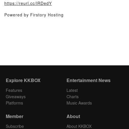
https://reurl.cc/lRDedY
Powered by Firstory Hosting
Explore KKBOX
Entertainment News
Features
Latest
Giveaways
Charts
Platforms
Music Awards
Member
About
Subscribe
About KKBOX