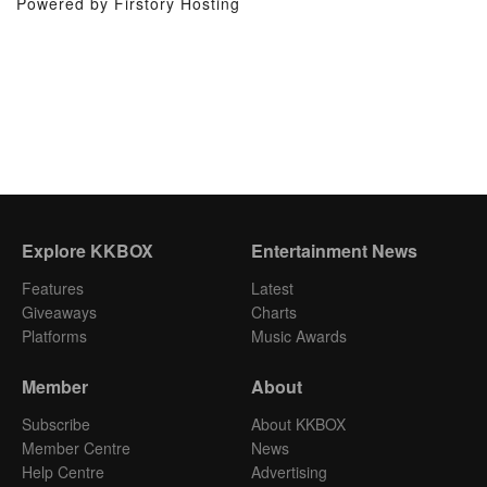
Powered by Firstory Hosting
Explore KKBOX
Entertainment News
Features
Latest
Giveaways
Charts
Platforms
Music Awards
Member
About
Subscribe
About KKBOX
Member Centre
News
Help Centre
Advertising