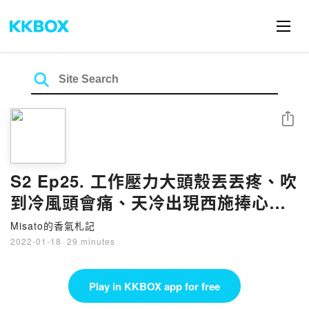
Share
S2 Ep25. 工作壓力大頭殼丟丟疼、吹
到冷風頭會痛、天冷出現西施捧心的
心臟痛，這都是高血壓的症狀啊！預
Misato的香氣札記
防爆血管，來聊聊隱形殺手－三高症
2022-01-18
·
29 minutes
狀和守護心血管健康的芳療配方～
Play in KKBOX app for free