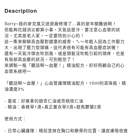
Description
Sorry~我的麥克風又送原廠修理了...真的是年關難過啊！
但能夠花錢消災都算小事，天氣這麼冷，要注意心血管的狀
況，尤其是老人家，一定要特別小心的！
這一集來聊聊高血壓對健康的威脅，ㄟ～年輕人因為工作壓力
大，出現了壓力型頭痛，這代表很有可能有高血壓症狀喔！
還有～天氣冷頭去吹到風，或是頭髮沒吹乾引起的頭疼，也是
有局部高血壓的狀況，可別輕忽了！
來調製一瓶「聽話啊～血壓！」精油配方，好好照顧自己的心
血管系統吧～
「聽話啊～血壓！」心血管護理精油配方，10ml的滾珠瓶，精
油濃度3%
- 基底：好推拿的甜杏仁油或杏桃核仁油
- 精油：香蜂草1滴+真正薰衣草3滴+甜馬鬱蘭2滴
使用方式：
- 日常心臟護理：睡前塗抹在胸口和鎖骨的位置，讓皮膚吸收進