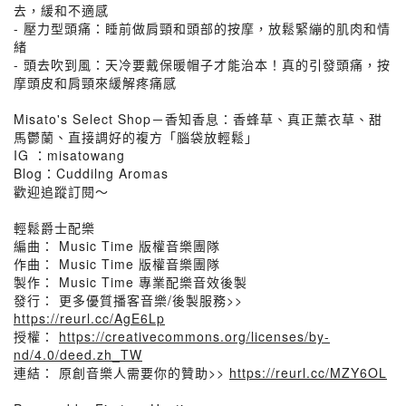
去，緩和不適感
- 壓力型頭痛：睡前做肩頸和頭部的按摩，放鬆緊繃的肌肉和情
緒
- 頭去吹到風：天冷要戴保暖帽子才能治本！真的引發頭痛，按
摩頭皮和肩頸來緩解疼痛感
Misato's Select Shop－香知香息：香蜂草、真正薰衣草、甜
馬鬱蘭、直接調好的複方「腦袋放輕鬆」
IG ：misatowang
Blog：Cuddilng Aromas
歡迎追蹤訂閱～
輕鬆爵士配樂
編曲： Music Time 版權音樂團隊
作曲： Music Time 版權音樂團隊
製作： Music Time 專業配樂音效後製
發行： 更多優質播客音樂/後製服務>>
https://reurl.cc/AgE6Lp
授權：
https://creativecommons.org/licenses/by-
nd/4.0/deed.zh_TW
連結： 原創音樂人需要你的贊助>>
https://reurl.cc/MZY6OL