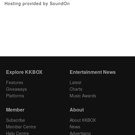
Hosting provided by SoundOn
Explore KKBOX
Entertainment News
Features
Latest
Giveaways
Charts
Platforms
Music Awards
Member
About
Subscribe
About KKBOX
Member Centre
News
Help Centre
Advertising