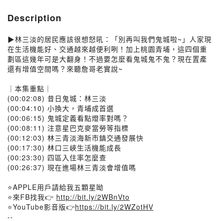
Description
▶林三淡的居民應該很想怒吼：「別再叫我們鬼城啦~」人家現
在生活機能好、交通越來越便利咧！加上桃園青埔，這四個重
劃區這幾年可是大翻身！不過要怎麼看鬼城鬼不鬼？現在置產
還有增值空間嗎？來聽詹哥老實說~
｜本集重點｜
(00:02:08) 昔日鬼城：林三淡
(00:04:10) 小換大，青埔成首選
(00:06:15) 鬼城定義看點燈率對嗎？
(00:08:11) 注意星巴克麥當勞等指標
(00:12:03) 林三青淡海新市鎮交通發展快
(00:17:30) 林口三峽生活機能成長
(00:23:30) 四區入住率怎麼查
(00:26:37) 現在進場林三青淡會增值嗎
⭐APPLE用戶請給我五顆星呦
⭐來FB找我👉
http://bit.ly/2WBnVto
⭐YouTube影音版👉
https://bit.ly/2WZotHV
--