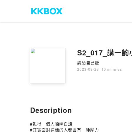
S2_017_講
講給自己聽
2023-08-23
·
10 minutes
Description
#難得一個人喃喃自語⁡
#其實面對這樣的人都會有一種壓力⁡