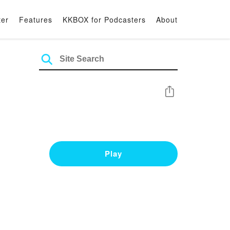
ter
Features
KKBOX for Podcasters
About
Share
Play