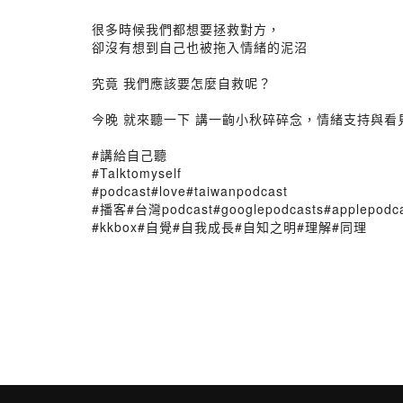
⁡
很多時候我們都想要拯救對方，⁡
卻沒有想到自己也被拖入情緒的泥沼⁡
⁡
究竟 我們應該要怎麼自救呢？⁡
⁡
今晚 就來聽一下 講一齣小秋碎碎念，情緒支持與看見
⁡
#講給自己聽⁡⁡
#Talktomyself⁡⁡
#podcast#love#taiwanpodcast⁡⁡
#播客#台灣podcast#googlepodcasts#applepodcas
#kkbox#自覺#自我成長#自知之明#理解#同理