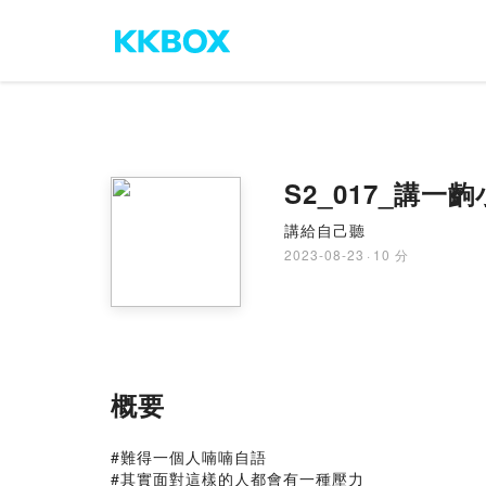
S2_017_講
講給自己聽
2023-08-23
·
10 分
概要
#難得一個人喃喃自語⁡
#其實面對這樣的人都會有一種壓力⁡