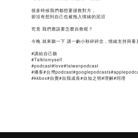
⁡
很多時候我們都想要拯救對方，⁡
卻沒有想到自己也被拖入情緒的泥沼⁡
⁡
究竟 我們應該要怎麼自救呢？⁡
⁡
今晚 就來聽一下 講一齣小秋碎碎念，情緒支持與看見
⁡
#講給自己聽⁡⁡
#Talktomyself⁡⁡
#podcast#love#taiwanpodcast⁡⁡
#播客#台灣podcast#googlepodcasts#applepodcas
#kkbox#自覺#自我成長#自知之明#理解#同理