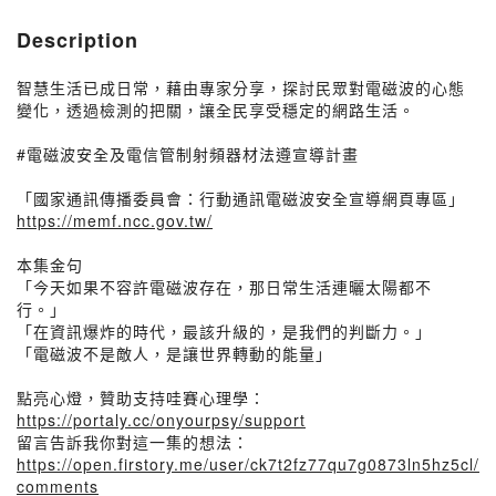
Description
智慧生活已成日常，藉由專家分享，探討民眾對電磁波的心態
變化，透過檢測的把關，讓全民享受穩定的網路生活。
#電磁波安全及電信管制射頻器材法遵宣導計畫
「國家通訊傳播委員會：行動通訊電磁波安全宣導網頁專區」
https://memf.ncc.gov.tw/
本集金句
「今天如果不容許電磁波存在，那日常生活連曬太陽都不
行。」
「在資訊爆炸的時代，最該升級的，是我們的判斷力。」
「電磁波不是敵人，是讓世界轉動的能量」
點亮心燈，贊助支持哇賽心理學：
https://portaly.cc/onyourpsy/support
留言告訴我你對這一集的想法：
https://open.firstory.me/user/ck7t2fz77qu7g0873ln5hz5cl/
comments