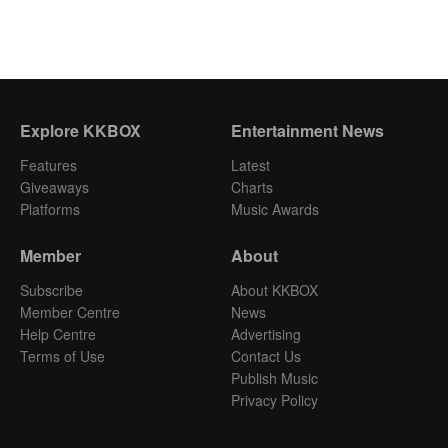
Explore KKBOX
Entertainment News
Features
Latest
Giveaways
Charts
Platforms
Music Awards
Member
About
Subscribe
About KKBOX
Member Centre
News
Help Centre
Advertising
Terms of Use
Contact Us
Publish Music
Privacy Policy