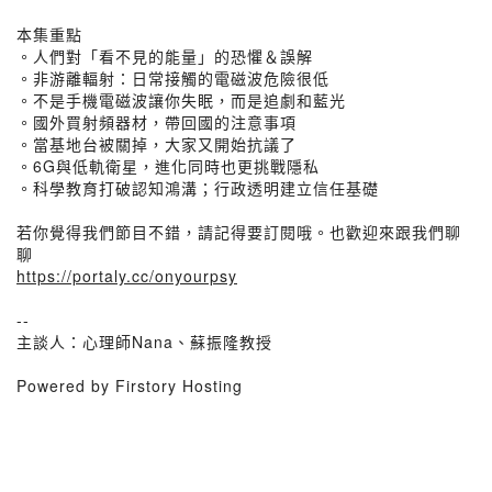
本集重點
。人們對「看不見的能量」的恐懼＆誤解
。非游離輻射：日常接觸的電磁波危險很低
。不是手機電磁波讓你失眠，而是追劇和藍光
。國外買射頻器材，帶回國的注意事項
。當基地台被關掉，大家又開始抗議了
。6G與低軌衛星，進化同時也更挑戰隱私
。科學教育打破認知鴻溝；行政透明建立信任基礎
若你覺得我們節目不錯，請記得要訂閱哦。也歡迎來跟我們聊
聊
https://portaly.cc/onyourpsy
--
主談人：心理師Nana、蘇振隆教授
Powered by Firstory Hosting