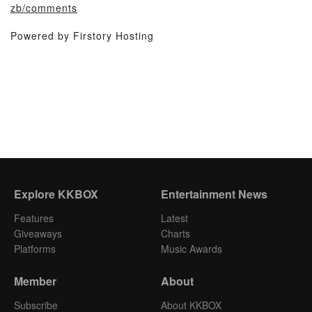
zb/comments
Powered by Firstory Hosting
Explore KKBOX
Entertainment News
Features
Latest
Giveaways
Charts
Platforms
Music Awards
Member
About
Subscribe
About KKBOX