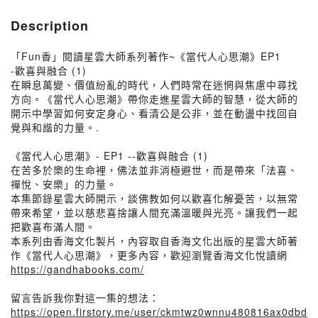
Description
「Fun香」閱讀星雲大師系列著作~《當代人心思潮》EP1
-歡喜與融合 (1)
在瞬息萬變、價值紛亂的時代，人們時常在迷惘與焦慮中尋找
方向。《當代人心思潮》帶你走進星雲大師的智慧，從大師的
開示中學習如何安定身心、看清公是公非，並在動盪中找回自
覺與和諧的力量。.
《當代人心思潮》- EP1 --歡喜與融合 (1)
在苦多於樂的生命裡，佛法並非消極避世，而是帶來「法喜、
禪悅、安樂」的力量。
本集節錄星雲大師開示，談佛教如何以歡喜化解憂苦，以無常
帶來希望，並以慈悲喜捨讓人間充滿溫暖與光亮。讓我們一起
把歡喜布滿人間。
本系列由香海文化製片，內容取自香海文化出版的星雲大師著
作《當代人心思潮》，更多內容，歡迎瀏覽香海文化悅讀網
https://gandhabooks.com/
留言告訴我你對這一集的想法：
https://open.firstory.me/user/ckmtwz0wnnu480816ax0dbd