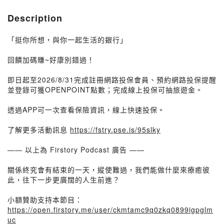
Description
「挺你所想，與你一起生活的銀行」
回饋加碼賺~好康別錯過！
即日起至2026/8/31完成註冊網路投保會員、預約網路投保提醒
並登錄可獲OPENPOINT點數；完成線上投保可抽旅遊金。
透過APP可一次查看保險資訊，線上快速投保。
了解更多活動訊息
https://fstry.pse.is/95slky
—— 以上為 Firstory Podcast 廣告 ——
關係終究會有結束的一天，縱使難過，我們能做什麼來療癒彼
此，往下一步更廣闊的人生前進？
小額贊助支持本節目：
https://open.firstory.me/user/ckmtamc9q0zkq0899igpglm
uc