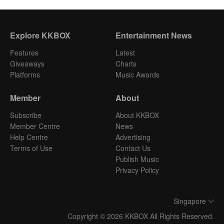
Explore KKBOX
Entertainment News
Features
Latest
Giveaways
Charts
Platforms
Music Awards
Member
About
Subscribe
About KKBOX
Member Centre
News
Help Centre
Advertising
Terms of Use
Contact Us
Publish Music
Privacy Policy
Singapore
Copyright © 2026 KKBOX All Rights Reserved.