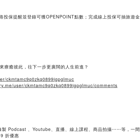
網路投保提醒並登錄可獲OPENPOINT點數；完成線上投保可抽旅遊
來療癒彼此，往下一步更廣闊的人生前進？
/user/ckmtamc9q0zkq0899igpglmuc
story.me/user/ckmtamc9q0zkq0899igpglmuc/comments
您是錄製 Podcast 、Youtube、直播、線上課程、商品拍攝⋯⋯等
 9 折優惠