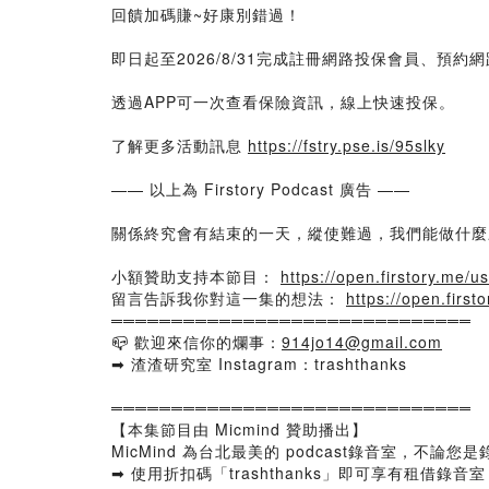
回饋加碼賺~好康別錯過！
即日起至2026/8/31完成註冊網路投保會員、預約
透過APP可一次查看保險資訊，線上快速投保。
了解更多活動訊息
https://fstry.pse.is/95slky
—— 以上為 Firstory Podcast 廣告 ——
關係終究會有結束的一天，縱使難過，我們能做什麼
小額贊助支持本節目：
https://open.firstory.me
留言告訴我你對這一集的想法：
https://open.fir
══════════════════════════════
📪 歡迎來信你的爛事：
914jo14@gmail.com
➡ 渣渣研究室 Instagram：trashthanks
══════════════════════════════
【本集節目由 Micmind 贊助播出】
MicMind 為台北最美的 podcast錄音室，不論
➡ 使用折扣碼「trashthanks」即可享有租借錄音室