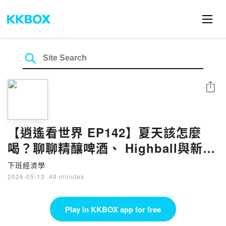
Share
【逍遙看世界 EP142】夏天該怎麼
喝？聊聊精釀啤酒、 Highball與新世
代的飲酒趨勢《未成年請勿飲酒》
下班經濟學
2026-05-13
·
49 minutes
Play in KKBOX app for free