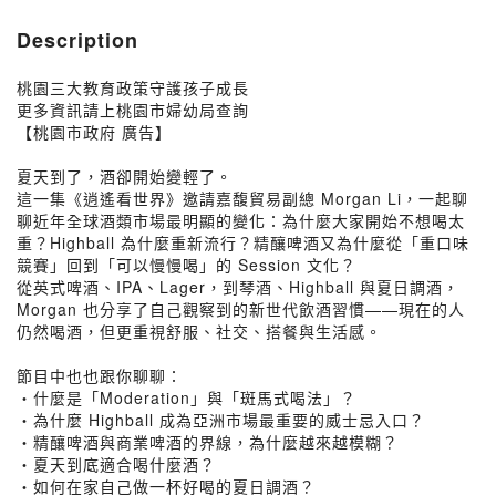
Description
桃園三大教育政策守護孩子成長
更多資訊請上桃園市婦幼局查詢
【桃園市政府 廣告】
夏天到了，酒卻開始變輕了。
這一集《逍遙看世界》邀請嘉馥貿易副總 Morgan Li，一起聊
聊近年全球酒類市場最明顯的變化：為什麼大家開始不想喝太
重？Highball 為什麼重新流行？精釀啤酒又為什麼從「重口味
競賽」回到「可以慢慢喝」的 Session 文化？
從英式啤酒、IPA、Lager，到琴酒、Highball 與夏日調酒，
Morgan 也分享了自己觀察到的新世代飲酒習慣——現在的人
仍然喝酒，但更重視舒服、社交、搭餐與生活感。
節目中也也跟你聊聊：
・什麼是「Moderation」與「斑馬式喝法」？
・為什麼 Highball 成為亞洲市場最重要的威士忌入口？
・精釀啤酒與商業啤酒的界線，為什麼越來越模糊？
・夏天到底適合喝什麼酒？
・如何在家自己做一杯好喝的夏日調酒？