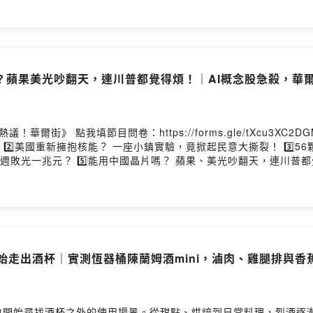
蘋果美光吵翻天，連川普都覺得煩！｜AI概念股急殺，華爾街
》 點我填節目問卷：https://forms.gle/tXcu3XC2DGM
 2️⃣美國重新擁抱核能？ 一座小鎮實驗，竟掀起民意大撕裂！ 3️⃣5
兩週敗光一兆元？ 5️⃣能用中國晶片嗎？ 蘋果、美光吵翻天，連川普都覺
nstagram：https://reurl.cc/1KO6OY 🌟熱議！華爾街LINE社群：ht
ps://lihi.cc/b6t72 👉免費導讀電子報：https://lihi.c
開始走出酒杯｜實測恆器桶陳蘭姆酒mini，滷肉、雞腿排與
也開始尋找酒杯之外的使用場景。從甜點、烘焙到日常料理，烈酒逐