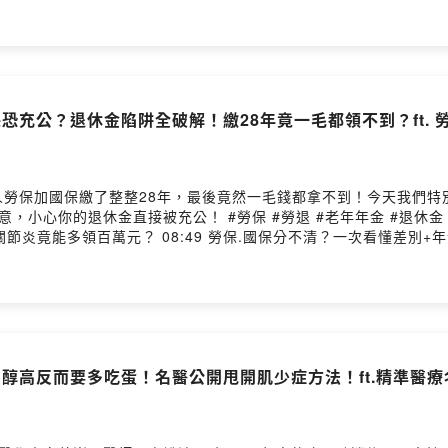
oject 訂票：https://s.opentix.life/p/Pebcd0a90 --Hosting prov
恐充公？退休金陷阱全破解！繳28年竟一毛都領不到？ft.
人勞保加國保繳了整整28年，最後竟然一毛錢都拿不到！今天我們特
年年金 #退休金 #職業工會 00:35 勞保+國保28年白繳？專家一
！關節炎竟能多領百萬元？ 08:49 勞保.國保分不清？一次看懂差別+
e/lCrFfNHZuC8 加入會員觀看影片完整版🤩👉
ovided by SoundOn
醇高反而要多吃蛋！名醫公開甩開肌少症方法！ft.精準醫療