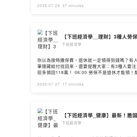
https://www.newaspect.org.tw/pianochopinpr
2026-07-29
·
37 minutes
【下班經濟學＿理財】3種人勞保
下班經濟學
你以為按時繳保費，退休就一定領得到錢嗎？有
筆隱藏給付找回來，還要提醒大家：有3種人要注意，小心你的退休金直接被充公！ #勞保 #勞退 #老
招多領回118萬！ 06:00 勞保不是退休才能領
表看懂誰最划算！ 14:42 小心退休金充公危機！3種情況恐遭強制退保？ 影音版本：https://youtu.b
https://youtu.be/OUGa5HP-kD4 --Hosting pr
2026-07-27
·
17 minutes
【下班經濟學_健康】最新！膽固
下班經濟學