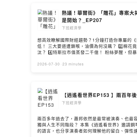
熱議！華爾街》「雕花」專案大
是開始？_EP207
下班經濟學
想高效瞭解國際財經趨勢？1分鐘打造你專屬的《熱議！華爾街
低！ 三大要道遭鎖喉，油價為何沒飆？ 2️⃣棉花竟
汰？ 4️⃣特斯拉市值蒸發二千億！ 粉絲夢醒，但暴
來追蹤 🌟Facebook：https://reurl.cc/qGY7
WSJWSJ） 🌏洞悉全球政經趨勢！歡迎訂閱 👉華爾街日報V
2026-07-30
·
23 minutes
人：財經顧問 王之杰 --Hosting provided by S
【逍遙看世界EP153 】兩百
下班經濟學
兩百多年過去了，蕭邦依然是最常被演奏、也最
獨與人生不同階段？ 本集《逍遙看世界》邀請鋼琴家汪奕聞，從新象藝術2026「蕭邦計畫——跟著音符走過蕭邦的一生」出發，談蕭邦如何把鋼琴變成表達個人情感
的語言，也分享演奏者如何理解他的留白、彈性速度、民族記憶與流亡經驗。 節目中也回看新象自20
哈、李斯特、舒曼，到今年的蕭邦，不同世代的台灣鋼