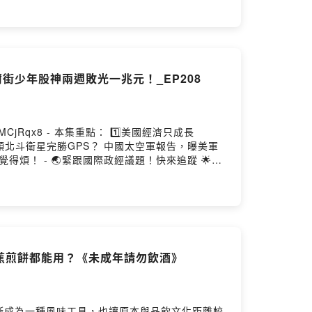
少年股神兩週敗光一兆元！_EP208
CjRqx8 - 本集重點： 1️⃣美國經濟只成長
6顆北斗衛星完勝GPS？ 中國太空軍報告，曝美軍
得煩！ - 🌏緊跟國際政經議題！快來追蹤 🌟
tps://reurl.cc/W0MxKe（需輸入密碼：WSJWSJ）
c/EofF9 - 主持人：財經記者 林彥呈 與談人：財經顧問
香蕉煎餅都能用？《未成年請勿飲酒》
漸成為一種風味工具，也讓原本與品飲文化距離較