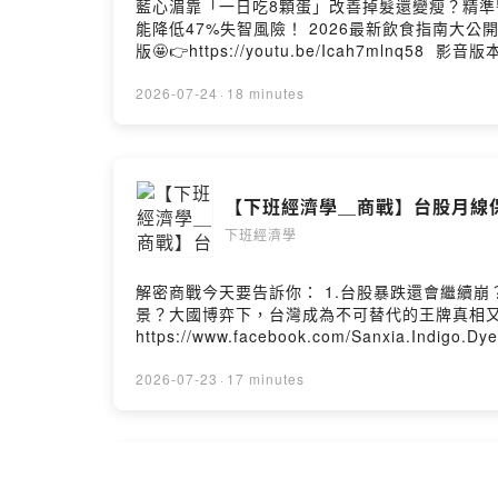
藍心湄靠「一日吃8顆蛋」改善掉髮還變瘦？精準
能降低47%失智風險！ 2026最新飲食指南大公開，教你如
版🤩👉https
2026-07-24
·
18 minutes
【下班經濟學＿商戰】台股月線保
下班經濟學
解密商戰今天要告訴你： 1.台股暴跌還會繼續崩？ 2.川普
景？大國博弈下，台灣成為不可替代的王牌真相又是什麼？ #商戰 #川普 #台積電 #台股 #伊朗 📢2026三峽
https://www.facebook.com/Sanxia.Indigo.Dyeing.Festival 影音版本：https://youtu.be/hjsBF-ru-yY 會員完整版：https://y
provided by SoundOn
2026-07-23
·
17 minutes
未來！華爾街》刀尖上的牛市：VOL