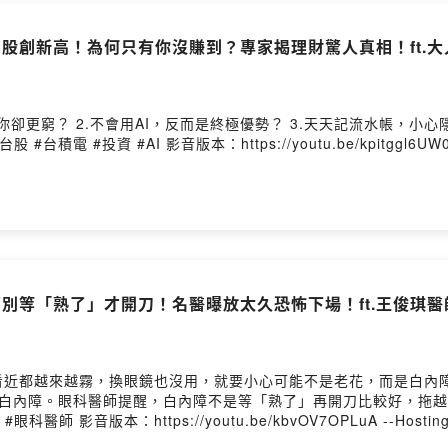
股創新高！為何只有你沒賺到？專家揭理財驚人真相！ft.大人
be / Instagram 搜尋：下班經濟學
ovided by SoundOn
.不會用AI，反而是終極優勢？ 3.天天記流水帳，小心隱形破產！ 想當高級大人，千萬要
別等「熟了」才開刀！名醫曝放太久恐怖下場！ft.王俊琪醫
看近都越來越霧，換眼鏡也沒用，就要小心可能不是老花，而是白內障
發性白內障。眼科醫師提醒，白內障不是等「熟了」再開刀比較好，拖
發症風險。 #白內障 #水晶體 #老花 #王俊琪醫師 #眼科醫師 影音版本：https://youtu.be/kbvOV7OPLuA