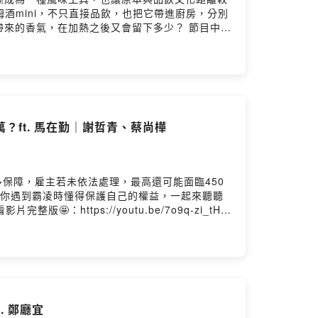
氣，在加熱之後又會留下多少？ 節目中也
ng provided by SoundOn
ft. 馬在勤｜謝哲青、蔡尚樺
多保障，雇主若未依法處理，最高還可能面臨450
助你遇到霸凌時懂得保護自己的權益，一起來聽聽
 鄭廳宜