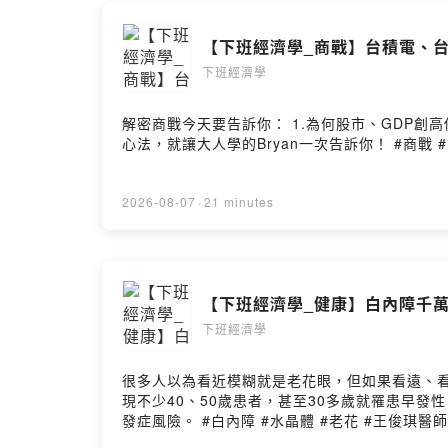
經大小事。
【下班經濟學_商戰】台積電、台
🎧 YouTu
下班經濟學
--
Hosting pr
解密商戰今天要告訴你： 1.為何股市、GDP創高你卻更窮？ 2
2026-08-07
·
21 minutes
【下班經濟學_健康】白內障千萬
下班經濟學
很多人以為看近模糊就是老花眼，但如果看遠、
現不少40、50歲患者，甚至30多歲就罹患早