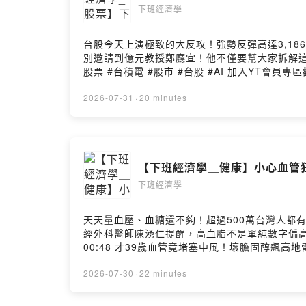
下班經濟學
台股今天上演極致的大反攻！強勢反彈高達3,1
別邀請到億元教授鄭廳宜！他不僅要幫大家拆解這
股票 #台積電 #股市 #台股 #AI 加入YT會員專區觀看影片完整版🤩👉https://youtu.be/NgR6XSh_ysI 影音版本：https://youtu.be/0jIDJiO3G-U --Hosting
provided by SoundOn
2026-07-31
·
20 minutes
【下班經濟學＿健康】小心血管狂
下班經濟學
天天量血壓、血糖還不夠！超過500萬台灣人都
經外科醫師陳湧仁提醒，高血脂不是單純數字偏高，而是全身血管正
00:48 才39歲血管竟堵塞中風！壞膽固醇飆高地
07:43 不吃藥也能降膽固醇？名醫曝多吃4種天然
18:30 代謝BMI超標恐腦發炎？再曝瘦瘦針暗藏危機！ 居家血脂檢測機 🩸 3分鐘4數值 北市衛器廣字號115040076 👉https://shop.ixensor.com/produc
2026-07-30
·
22 minutes
vision-a