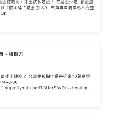
膽固醇飆高，才應該多吃蛋！ 每週至少吃1顆蛋還
YT會員專區觀看影片完整
undOn
哲青、張瓊方
還是迎來10萬點榮
EP43