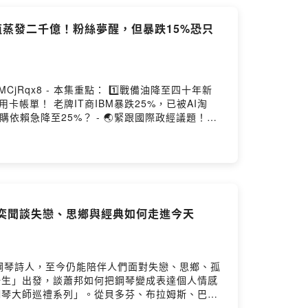
蒸發二千億！粉絲夢醒，但暴跌15%恐只
CjRqx8 - 本集重點： 1️⃣戰備油降至四十年新
卡帳單！ 老牌IT商IBM暴跌25%，已被AI淘
購依賴急降至25%？ - 🌏緊跟國際政經議題！快
E社群：https://reurl.cc/W0MxKe（需輸入密碼：
lihi.cc/EofF9 - 主持人：財經記者 林彥呈 與談
汪奕聞談失戀、思鄉與經典如何走進今天
鋼琴詩人，至今仍能陪伴人們面對失戀、思鄉、孤
代的聲音？ 關於蕭邦計劃：