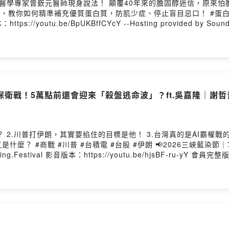
醫學專家曾嶔元醫師現身說法！ 顛覆40年來的膽固醇迷信，原來怕
何精準補充優質蛋白質，防肌少症、停止盲目忌口！ #蛋白質 #膽固醇 #減肥 加入
://youtu.be/Icah7mlnq58 影音版本：https://youtu.be/BpUKBffCYcY --Hosting provided by So
衛戰！5萬點前還會迎來「殺盤逃命波」？ft.吳嘉隆｜謝
打伊朗，其實要掐住的目標是他！ 3.台灣真的是AI霸權戰的最後王牌嗎？ 台灣會被掏空
藍染節｜7/4–8/30
outu.be/Rj8UdrS3vEk --Hosting
ATILE選股法布局2026下半年 ft. 富邦投顧董事長陳奕光 