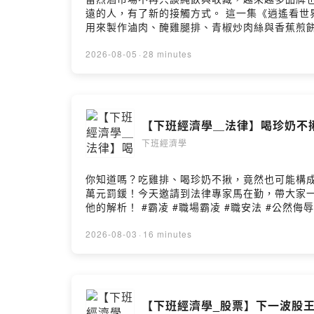
遠的人，有了新的接觸方式。 這一集《逍遙看世界》，我們實測好朋友恆器製酒 的新產品 Cask Aged Rum 桶陳蘭姆酒mini，不只直接品飲，也把它帶進廚房，分別
用來製作滷肉、醃雞腿排、青椒炒肉絲與香蕉煎餅。
從這次實測出發，聊聊蘭姆酒的原料、桶陳與航海文化，以
2026-08-05
·
28 minutes
【下班經濟學＿法律】喝珍奶不揪
下班經濟學
你知道嗎？吃雞排、喝珍奶不揪，竟然也可能構成
萬元罰鍰！今天邀請到法律專家馬在勤，帶大家
他的解析！ #霸凌 #職場霸凌 #職安法 #公然侮辱 #企業霸凌 影音版本：https://youtu.be/va7l2sValbA 加入會員觀看影片完整版🤩：https://youtu.be/7o9q-zi_tHs
--Hosting provided by SoundOn
2026-08-03
·
16 minutes
【下班經濟學_股票】下一波股王