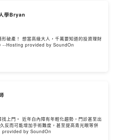
學Bryan
知道的投資理財
心法，就讓大人學的Bryan一次告訴你！ #商戰 #台股 #台積電 #投資 #AI 影音版本：https://youtu.be/kpitggl6UW0 --Hosting provided by SoundOn
師
找上門。 近年白內障有年輕化趨勢，門診甚至出
越久反而可能增加手術難度，甚至提高青光眼等併
 --Hosting provided by SoundOn