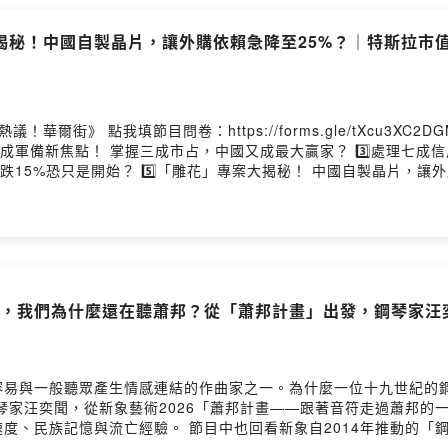
揭秘！中國自製晶片，讓外購依賴急降至25%？｜特斯拉市值
》 點我填節目問卷：https://forms.gle/tXcu3XC2DGM
成軍備新焦點！ 掌握三成市占，中國又成最大贏家？ 3️⃣處理七成信用
跌15%恐只是開始？ 5️⃣「雕花」專案大揭秘！ 中國自製晶片，讓外
G3 🌟Instagram：https://reurl.cc/1KO6OY 🌟熱議！華爾街LIN
VIP：https://lihi.cc/b6t72 👉免費導讀電子報：https://
oundOn
年後，我們為什麼還在聽蕭邦？從「蕭邦計畫」出發，鋼琴家
容易與一般聽眾產生情感連結的作曲家之一。為什麼一位十九世紀的
14年推動的「鋼琴大師巡禮系列」。從貝多芬、布拉姆斯、巴
琴家如何在同一項長期計畫中相遇、成長，並讓兩百年前的作品持續成為當