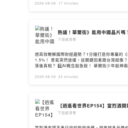
2026-08-06
·
17 minutes
熱議！華爾街》能用中國晶片嗎？
下班經濟學
想高效瞭解國際財經趨勢？1分鐘打造你專屬的《熱議！華爾街
1.5%！ 景氣突然放緩，這關鍵因素跟台灣超像？
落後真相？ 4️⃣AI概念股急殺！ 華爾街少年股神
Facebook：https://reurl.cc/qGY7G3 🌟I
🌏洞悉全球政經趨勢！歡迎訂閱 👉華爾街日報VVIP：htt
2026-08-06
·
24 minutes
王之杰 --Hosting provided by SoundOn
【逍遙看世界EP154】當烈酒
下班經濟學
當烈酒市場不再只談純飲與收藏，越來越多品牌