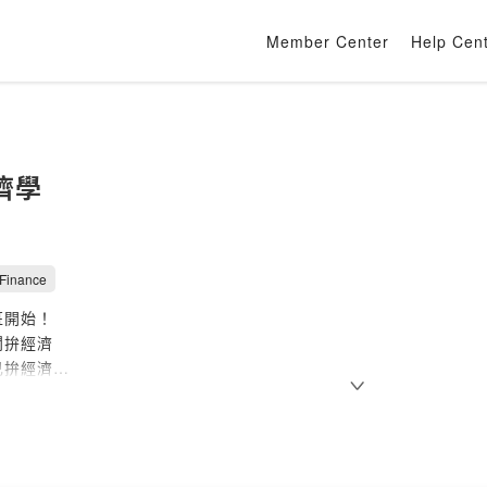
Member Center
Help Cen
濟學
 Finance
班開始！
闆拚經濟
己拚經濟
學】跟著謝哲青一起學理財，每周一&周五 晚上六點準時發布
爾街】一個國際財經的快速膠囊，每週四早上八點，導讀這一週華爾