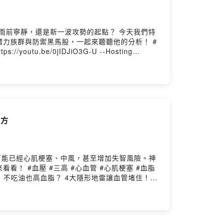
風雨前寧靜，還是新一波攻勢的起點？ 今天我們特
力族群與防禦黑馬股，一起來聽聽他的分析！ #
瓊方
可能已經心肌梗塞、中風，甚至增加失智風險。神
梗塞 #血脂
29 不吃油也高血脂？ 4大隱形地雷讓血管堵住！
7 量血壓.血糖還不夠? 控三高血脂居家監測是關鍵
SoundOn