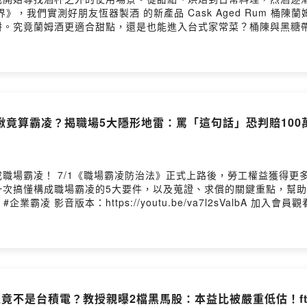
究竟蘭姆酒更適合甜點，還是也能進入台式家常菜？桶陳與黑糖帶來的香
及當烈酒開始離開酒吧、進入廚房，它是否也正在被重新理解。 --Hosti
竟算霸凌？揭職場5大隱形地雷：罵「這句話」恐判賠100萬？
職場霸凌！ 7/1《職場霸凌防治法》正式上路後，勞工權益獲得更
一次搞懂構成職場霸凌的5大要件，以及蒐證、求償的關鍵重點，幫
竟不是台積電？教授親曝2檔黑馬股：本益比被嚴重低估！ft.