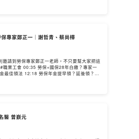
ided by SoundOn
 勞保專家鄭正一｜謝哲青、蔡尚樺
別邀請到勞保專家鄭正一老師，不只要幫大家把這
年金最佳領法 12:18 勞保年金提早領？延後領？一
名醫 曾嶔元