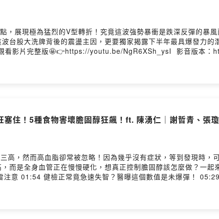
86點，展現極為猛烈的V型轉折！究竟這波強勢暴衝是跌深反彈的暴
波台股大洗牌背後的震盪主因，更要獨家揭露下半年最具爆發力的潛
塞住！5種食物害壞膽固醇狂飆！ft. 陳湧仁｜謝哲青、張
有三高，然而高血脂卻常被忽略！因為幾乎沒有症狀，等到發現時，
在慢慢硬化，想真正控制膽固醇該怎麼做？一起來看看！ #血壓 #三高 #心血管 #心肌
雷注意 01:54 健檢正常竟急速失智？醫曝這個數值是未爆彈！ 05:
食物 10:01 不吃藥4招降膽固醇！1運動比超慢跑更有效？ 14:1
ts/pixotest-
nalysis-system-lipid-starter-kit 影音版本：https://youtu.be/U91czfNEnpE --Hosting provided by 