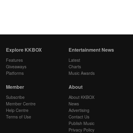
Explore KKBOX
Entertainment News
Features
Latest
Giveaways
Charts
Platforms
Music Awards
Member
About
Subscribe
About KKBOX
Member Centre
News
Help Centre
Advertising
Terms of Use
Contact Us
Publish Music
Privacy Policy