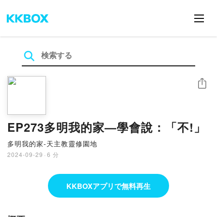
シェア
EP273多明我的家—學會說：「不!」
多明我的家-天主教靈修園地
2024-09-29
·
6 分
KKBOXアプリで無料再生