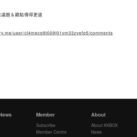
益議題＆觀點傳得更遠
story.me/user/cl4mecg9t009j01vm33zyefq5/comments
 News
Member
About
Subscribe
About KKBOX
Member Centre
News