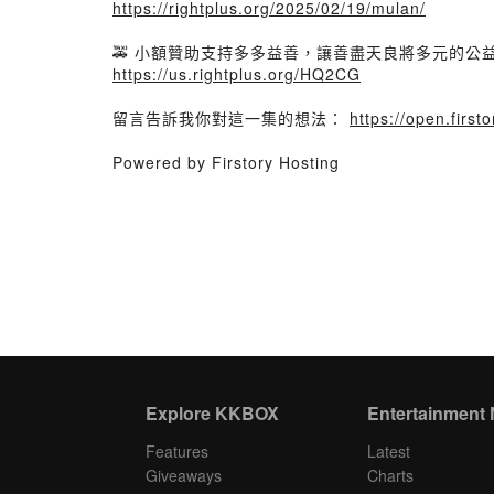
https://rightplus.org/2025/02/19/mulan/
🚕 小額贊助支持多多益善，讓善盡天良將多元的公
https://us.rightplus.org/HQ2CG
留言告訴我你對這一集的想法：
https://open.fir
Powered by Firstory Hosting
Explore KKBOX
Entertainment
Features
Latest
Giveaways
Charts