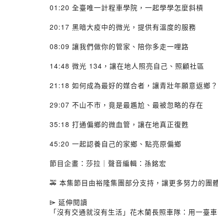
01:20 全臺唯一計程車學院，一起學學怎麼斜槓
20:17 黑暗大疫中的微光，提供有溫度的服務
08:09 讓我們做你的管家、陪你多走一哩路
14:48 微光 134，讓在地人照亮自己、照顧社區
21:18 如何成為最好的媒合者，讓青壯年願意返鄉？
29:07 不山不市，竟是最尷尬、最被忽略的存在
35:18 打通偏鄉的微血管，讓在地真正復甦
45:20 一起認養自己的家鄉、點亮原偏鄉
節目企畫：莎拉｜聲音編輯：孫銘宏
🚕 本集節目由裕隆集團部分支持，讓更多努力的團
⌲ 延伸閱讀
「沒有交通就沒有生活」花木蘭長照車隊：用一臺車