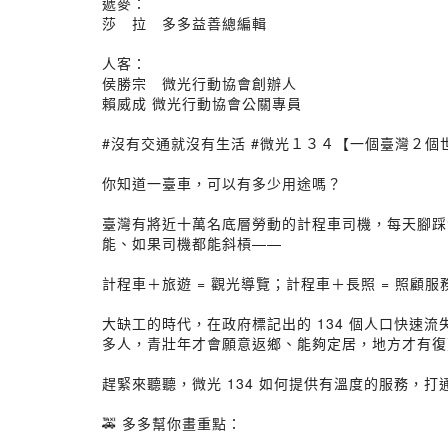
遞麥：
莎 拉 多多益善總編輯
人客：
侯勝宗 微光行動協會創辦人
賴威成 微光行動協會公關專員
#沒有交通就沒有生活 #微光１３４【一個臺灣２
你知道一臺車，可以有多少用途嗎？
臺灣有將近十萬名底層勞動的計程車司機，每天腳踩
能、如果司機都能斜槓——
計程車＋旅遊 = 觀光導覽；計程車＋長照 = 照顧服
大缺工的時代，在政府標記出的 134 個人口快
多人，青壯年才會願意返鄉、能夠定居，地方才有復
趕緊來聽聽，微光 134 如何提供有溫度的服務，
🚕 多多幫你畫重點：