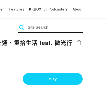
ter
Features
KKBOX for Podcasters
About
通、重拾生活 feat. 微光行
Share
Play