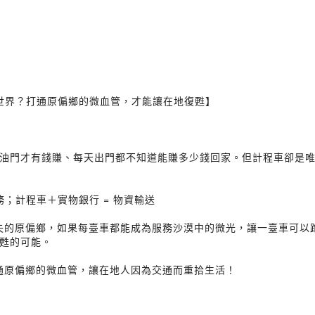
個世界？打通原偏鄉的微血管，才能讓在地復甦】
油門才有錢賺、每天出門都不知道能賺多少錢回家。但計程車卻是唯一
務；計程車＋實物銀行 = 物資輸送
速流失的原偏鄉，如果每臺車都能成為服務沙漠中的微光，讓一臺車可
甦的可能。
打通原偏鄉的微血管，讓在地人因為交通而重拾生活！