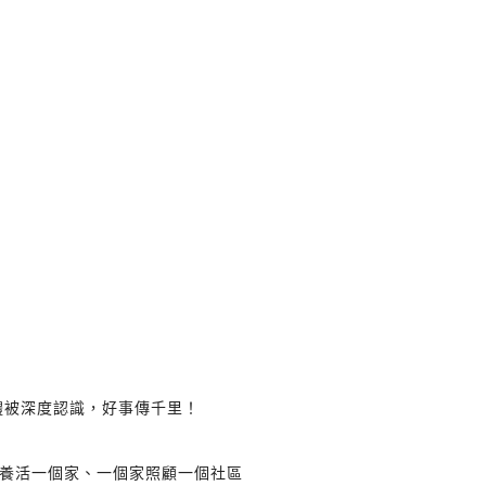
體被深度認識，好事傳千里！
養活一個家、一個家照顧一個社區