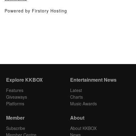
Powered by Firstory Hosting
Explore KKBOX
Entertainment News
Features
Latest
Giveaways
Charts
Platforms
Music Awards
Member
About
Subscribe
About KKBOX
Member Centre
News