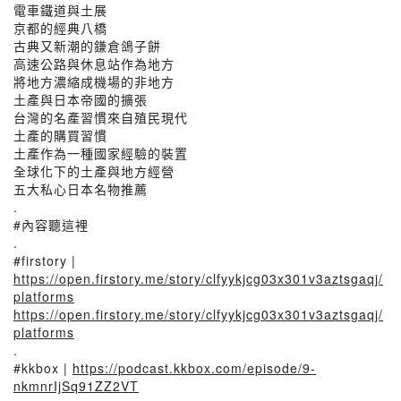
電車鐵道與土展
京都的經典八橋
古典又新潮的鎌倉鴿子餅
高速公路與休息站作為地方
將地方濃縮成機場的非地方
土產與日本帝國的擴張
台灣的名產習慣來自殖民現代
土產的購買習慣
土產作為一種國家經驗的裝置
全球化下的土產與地方經營
五大私心日本名物推薦
.
#內容聽這裡
.
#firstory |
https://open.firstory.me/story/clfyykjcg03x301v3aztsgaqj/
platforms
https://open.firstory.me/story/clfyykjcg03x301v3aztsgaqj/
platforms
.
#kkbox |
https://podcast.kkbox.com/episode/9-
nkmnrIjSq91ZZ2VT