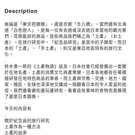
產 | 閱讀《土產物語》 // 李長潔
Description
無論是「東京芭娜娜」，還是京都「生八橋」，當然還有北海
道「白色戀人」，是每一位有去過或沒去過日本當地的觀光客
們，耳熟能詳的商品。這些商品我們稱之為「土產」（お土
産）。在旅行研究中，「紀念品研究」是其中的子類型，而日
本的「土產」、「手土產」，則又是東亞地區特有的旅行文
化。
.
鈴木勇一郎的《土產物語》談及，日本社會已經發展出一套關
於在地名產、土產的消費文化與產業鏈，日本各地都存在著積
極研發在地特色商品的業者。而土產與宗教、交通、地方、國
家、殖民、全球也深深地交織成一個觀看日本的令人垂涎的途
徑。我們邊看邊吃邊玩邊研究，看看這些美味的食物究竟展現
了甚麼日本圖像。
.
今天的內容有
.
關於紀念品的旅行研究
土產作為一種方法
土產的由來