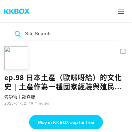
Share
ep.98 日本土產（歐咪呀給）的文化
史 | 土產作為一種國家經驗與殖民經
驗 | 購買土產送人的心態與習慣 | 為
偽學術 | 認真聽
什麼白色戀人會變成北海道的名產 |
2023-04-02
·
46 minutes
京都八橋誕生與擴散 | 神社與土產 |
當機場成為一種地方：交通設施與土
Play in KKBOX app for free