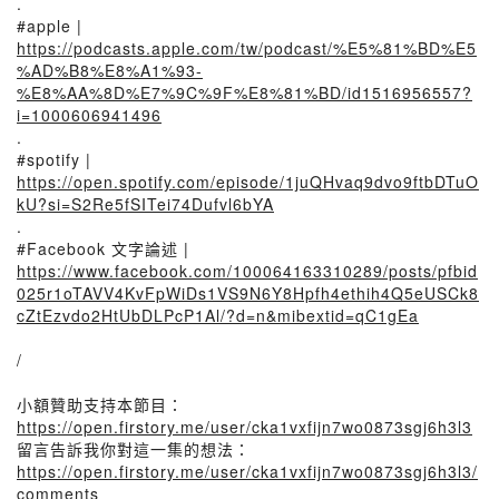
.
#apple |
https://podcasts.apple.com/tw/podcast/%E5%81%BD%E5
%AD%B8%E8%A1%93-
%E8%AA%8D%E7%9C%9F%E8%81%BD/id1516956557?
i=1000606941496
.
#spotify |
https://open.spotify.com/episode/1juQHvaq9dvo9ftbDTuO
kU?si=S2Re5fSITei74Dufvl6bYA
.
#Facebook 文字論述 |
https://www.facebook.com/100064163310289/posts/pfbid
025r1oTAVV4KvFpWiDs1VS9N6Y8Hpfh4ethih4Q5eUSCk8
cZtEzvdo2HtUbDLPcP1Al/?d=n&mibextid=qC1gEa
/
小額贊助支持本節目：
https://open.firstory.me/user/cka1vxfijn7wo0873sgj6h3l3
留言告訴我你對這一集的想法：
https://open.firstory.me/user/cka1vxfijn7wo0873sgj6h3l3/
comments